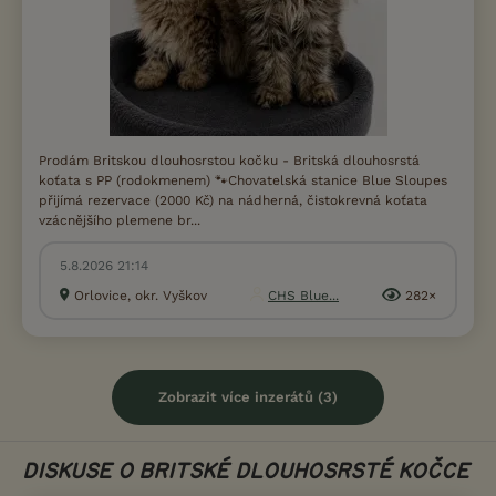
Prodám Britskou dlouhosrstou kočku - Britská dlouhosrstá
koťata s PP (rodokmenem) 🐾Chovatelská stanice Blue Sloupes
přijímá rezervace (2000 Kč) na nádherná, čistokrevná koťata
vzácnějšího plemene br...
5.8.2026 21:14
Orlovice, okr. Vyškov
CHS Blue...
282×
Zobrazit více inzerátů (3)
DISKUSE O BRITSKÉ DLOUHOSRSTÉ KOČCE