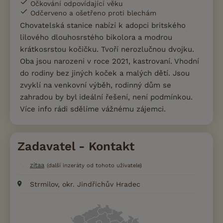
Očkování odpovídající věku
Odčerveno a ošetřeno proti blechám
Chovatelská stanice nabízí k adopci britského
lilového dlouhosrstého bikolora a modrou
krátkosrstou kočičku. Tvoří nerozlučnou dvojku.
Oba jsou narozeni v roce 2021, kastrovaní. Vhodní
do rodiny bez jiných koček a malých dětí. Jsou
zvyklí na venkovní výběh, rodinný dům se
zahradou by byl ideální řešení, není podmínkou.
Více info rádi sdělíme vážnému zájemci.
Zadavatel - Kontakt
zitaa
(další inzeráty od tohoto uživatele)
Strmilov, okr. Jindřichův Hradec