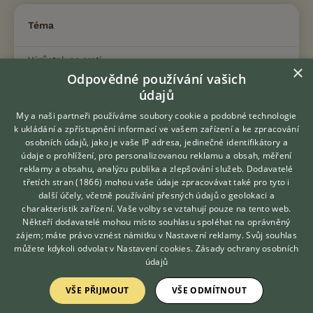
Téma
Výrůstek na srsti
×
Odpovědné používání vašich
1.3.2021 10:47
8
reakcí
údajů
Kvalitní granule nebo ...?
My a naši partneři používáme soubory cookie a podobné technologie
31.7.2020 15:27
4
reakcí
k ukládání a zpřístupnění informací ve vašem zařízení a ke zpracování
osobních údajů, jako je vaše IP adresa, jedinečné identifikátory a
údaje o prohlížení, pro personalizovanou reklamu a obsah, měření
Kočka a kocour v bytě nekastrovaní
reklamy a obsahu, analýzu publika a zlepšování služeb.
Dodavatelé
12.1.2023 13:04
63
reakcí
třetích stran (1866)
mohou vaše údaje zpracovávat také pro tyto i
Hledáte zvířecího kamaráda?
další účely, včetně používání přesných údajů o geolokaci a
Zdarma vám poradí
Zvláštní chování
charakteristik zařízení. Vaše volby se vztahují pouze na tento web.
VETERINÁŘ ONLINE
Někteří dodavatelé mohou místo souhlasu spoléhat na oprávněný
20.1.2023 18:31
2
reakcí
KONZULTOVAT S
zájem; máte právo vznést námitku v
Nastavení reklamy
. Svůj souhlas
VETERINÁŘEM
můžete kdykoli odvolat v
Nastavení cookies
.
Zásady ochrany osobních
Kacour si nechce hrát
údajů
20.5.2023 20:22
1
reakcí
VŠE PŘIJMOUT
VŠE ODMÍTNOUT
Reakce na Otopet Therapy