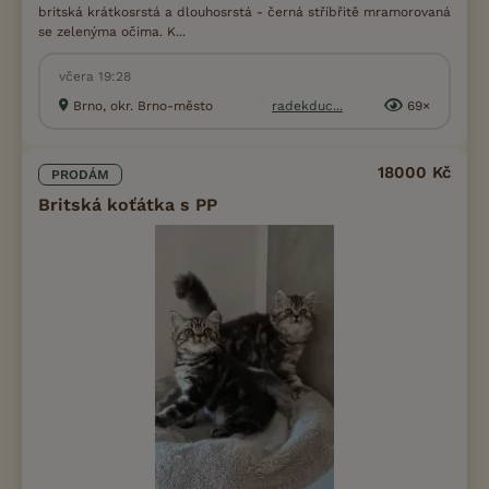
britská krátkosrstá a dlouhosrstá - černá stříbřitě mramorovaná
se zelenýma očima. K...
včera 19:28
Brno, okr. Brno-město
radekduc...
69×
18000 Kč
PRODÁM
Britská koťátka s PP