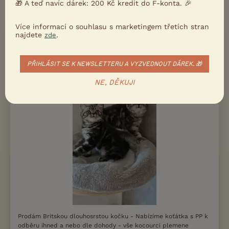
🎁 A teď navíc dárek: 200 Kč kredit do F-konta. 🎉
DLOUHOSRSTÁ KOČKA
Více informací o souhlasu s marketingem třetích stran
najdete
.
zde
18000 Kč
PRODÁM
Britská koťátka s PP
PŘIHLÁSIT SE K NEWSLETTERU A VYZVEDNOUT DÁREK. 🎁
NE, DĚKUJI
Prodám Britskou dlouhosrstou kočku - Nabízíme koťátka s PP k
odběru ihned a nebo dle dohody - vše kocourci plemene