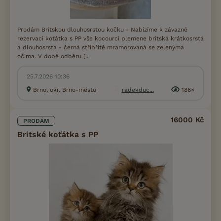
Prodám Britskou dlouhosrstou kočku - Nabízíme k závazné
rezervaci koťátka s PP vše kocourci plemene britská krátkosrstá
a dlouhosrstá - černá stříbřitě mramorovaná se zelenýma
očima. V době odběru (...
25.7.2026 10:36
Brno, okr. Brno-město
radekduc...
186×
16000 Kč
PRODÁM
Britské koťátka s PP