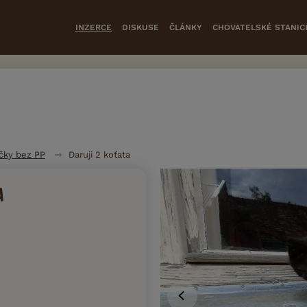
INZERCE
DISKUSE
ČLÁNKY
CHOVATELSKÉ STANIC
čky bez PP
Daruji 2 koťata
A