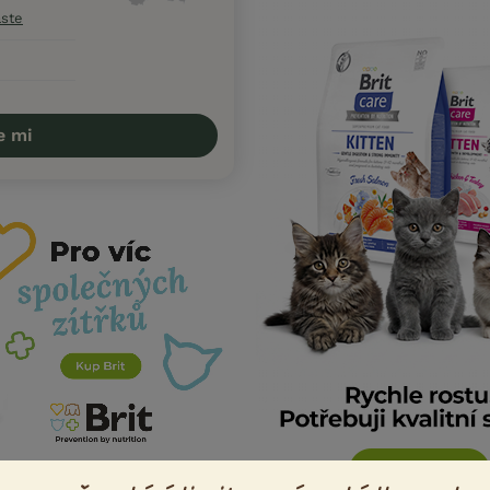
aste
e mi