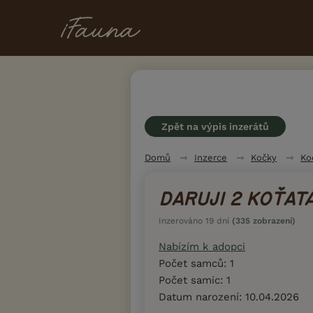
Zpět na výpis inzerátů
Domů
Inzerce
Kočky
Ko
DARUJI 2 KOŤAT
Inzerováno 19 dní
(335 zobrazení)
Nabízím k adopci
Počet samců: 1
Počet samic: 1
Datum narození: 10.04.2026