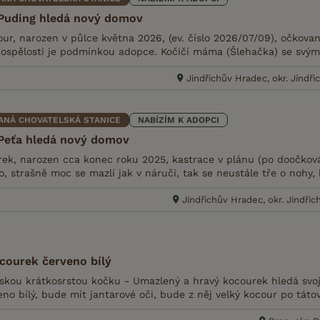
Puding hledá nový domov
ur, narozen v půlce května 2026, (ev. číslo 2026/07/09), očkovaný
dospělosti je podmínkou adopce. Kočičí máma (Šlehačka) se svým
Jindřichův Hradec, okr. Jindř
ANÁ CHOVATELSKÁ STANICE
NABÍZÍM K ADOPCI
Peťa hledá nový domov
rek, narozen cca konec roku 2025, kastrace v plánu (po doočkován
ko, strašně moc se mazlí jak v náruči, tak se neustále tře o nohy, 
Jindřichův Hradec, okr. Jindři
courek červeno bílý
skou krátkosrstou kočku - Umazlený a hravý kocourek hledá svoji
no bílý, bude mít jantarové oči, bude z něj velký kocour po táto