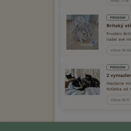
dnes 11:16
PRODÁM
Britský st
Prodám Brit
našel své m
včera 18:4
PRODÁM
2 vymazle
Hledáme mil
Koťátka od 
včera 18:11