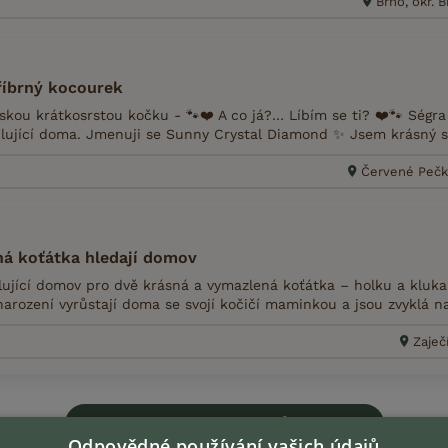
Brno, okr.
říbrný kocourek
skou krátkosrstou kočku - 🐾❤️ A co já?… Líbím se ti? ❤️🐾 Ségra
ilující doma. Jmenuji se Sunny Crystal Diamond ✨ Jsem krásný stř
5
Červené Pečky
ná koťátka hledají domov
ující domov pro dvě krásná a vymazlená koťátka – holku a kluka.
narození vyrůstají doma se svojí kočičí maminkou a jsou zvyklá n
Zaječí
Zobrazit více inzerátů (221)
Odpovědné používání vašich údajů