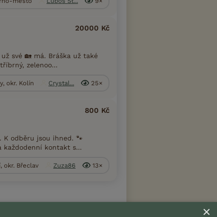
 Brno-město
Luboš Št...
9×
20000 Kč
 už své 🏡 má. Bráška už také
íbrný, zelenoo...
, okr. Kolín
Crystal...
25×
800 Kč
 K odběru jsou ihned. 🐾
a každodenní kontakt s...
, okr. Břeclav
Zuza86
13×
×