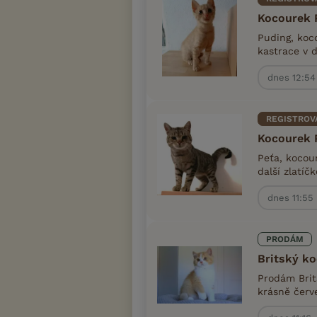
Kocourek 
Puding, koco
kastrace v 
dnes 12:54
REGISTROV
Kocourek 
Peťa, kocou
další zlatíč
dnes 11:55
PRODÁM
Britský ko
Prodám Brit
krásně červe