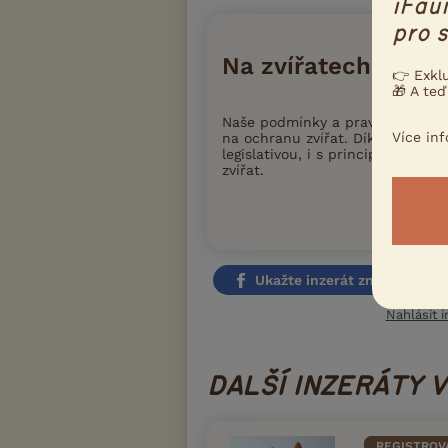
iFau
pro s
Na zvířatech záleží
👉 Exkl
🎁 A teď
Naše podmínky a pravidla inzer
Více in
na ochranu zvířat. Díky tomu iFa
legislativou, i s principy moder
zvířat.
Přečtete si
Ukažte inzerát známým!
Nahlásit i
DALŠÍ INZERÁTY 
REGISTROV