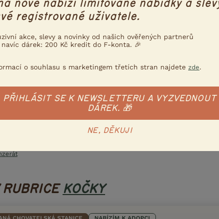
na nově nabízí limitované nabídky a slev
vé registrované uživatele.
uzivní akce, slevy a novinky od našich ověřených partnerů
 navíc dárek: 200 Kč kredit do F-konta. 🎉
ce konzultujeme s Nadací
formací o souhlasu s marketingem třetích stran najdete
.
zde
una drží krok s aktuální
ního a etického chovu
PŘIHLÁSIT SE K NEWSLETTERU A VYZVEDNOUT
 víc
DÁREK. 🎁
NE, DĚKUJI
Poslat inzerát e-mailem
nzerát
V RUBRICE
KOČKY
ANÁ CHOVATELSKÁ STANICE
NABÍZÍM K ADOPCI