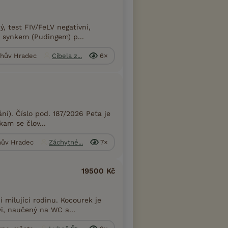
, test FIV/FeLV negativní,
 synkem (Pudingem) p...
ichův Hradec
Cibela z...
6×
í). Číslo pod. 187/2026 Peťa je
kam se člov...
chův Hradec
Záchytné...
7×
19500 Kč
 milující rodinu. Kocourek je
vi, naučený na WC a...