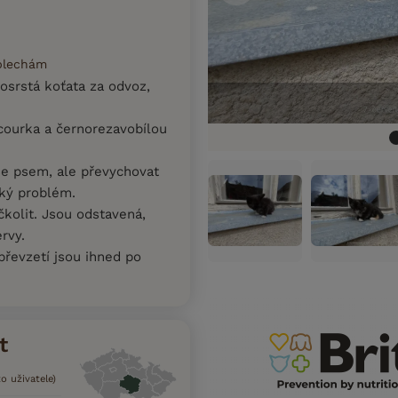
 blechám
osrstá koťata za odvoz,
courka a černorezavobílou
se psem, ale převychovat
lký problém.
čkolit. Jsou odstavená,
rvy.
převzetí jsou ihned po
t
o uživatele)