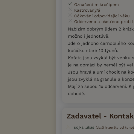
Označení mikročipem
Kastrovaný/á
Očkování odpovídající věku
Odčerveno a ošetřeno proti
Nabízím dobrým lidem 2 krátk
možno i jednotlivě.
Jde o jednoho černobílého ko
kočičku staré 10 týdnů.
Koťata jsou zvyklá být venku 
je na domácí by neměl být ve
Jsou hravá a umí chodit na ko
jsou zvyklá na granule a konze
Mají za sebou 1x odčervení. K 
dohodě.
Zadavatel - Kontak
sojka.lukas
(další inzeráty od tohot