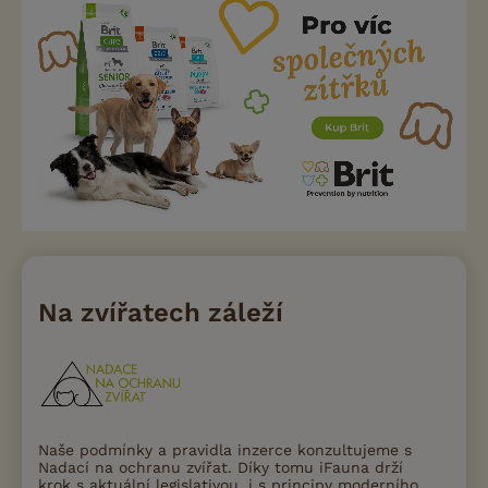
Na zvířatech záleží
Naše podmínky a pravidla inzerce konzultujeme s
Nadací na ochranu zvířat. Díky tomu iFauna drží
krok s aktuální legislativou, i s principy moderního