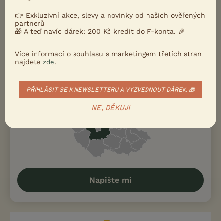
V textu
👉 Exkluzivní akce, slevy a novinky od našich ověřených
partnerů
🎁 A teď navíc dárek: 200 Kč kredit do F-konta. 🎉
Zadavatel - Kontakt
Více informací o souhlasu s marketingem třetích stran
Preberry
(další inzeráty od tohoto uživatele)
najdete
.
zde
Pro zobrazení telefonu se přihlaste
PŘIHLÁSIT SE K NEWSLETTERU A VYZVEDNOUT DÁREK. 🎁
Velké Popovice, okr. Praha-východ
NE, DĚKUJI
Napište mi