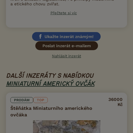
a etického chovu zvířat.
Přečtete si víc
Ukažte inzerát známým!
Poslat inzerát e-mailem
Nahlásit inzerát
DALŠÍ INZERÁTY S NABÍDKOU
MINIATURNÍ AMERICKÝ OVČÁK
36000
PRODÁM
TOP
Kč
Štěňátka Miniaturního amerického
ovčáka