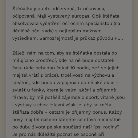
Štěňátka jsou 4x odčervená, 1x očkovaná,
očipovaná. Mají vystavený europas. Obě štěňata
absolvovala vyšetření očí očním specialistou (na
dědičné oční vady) s nejlepším možným
výsledkem. Samozřejmostí je průkaz původu FCI.
Záleží nám na tom, aby se štěňátka dostala do
milujícího prostředí, kde na ně bude dostatek
času (kde nebudou čekat 10 hodin, než se jejich
majitel vrátí z práce), trpělivosti na výchovu a
ideálně, kde budou zapojena i do nějaké akce -
zvlášť u fenky, která je velmi akční a příjemně
"žravá", by mě potěšil zájemce o sport, vítané jsou
i výstavy a chov. Hlavní však je, aby se měla
štěňata dobře - ostatní je příjemný bonus. Každý
nový majitel našeho štěněte se stává minimálně
po dubu života pejska součástí naší "psí rodiny".
Je pro nás důležité poznat se osobně při