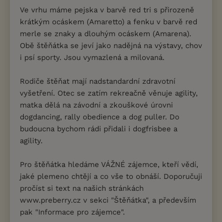
Ve vrhu máme pejska v barvě red tri s přirozeně
krátkým ocáskem (Amaretto) a fenku v barvě red
merle se znaky a dlouhým ocáskem (Amarena).
Obě štěňátka se jeví jako nadějná na výstavy, chov
i psí sporty. Jsou vymazlená a milovaná.
Rodiče štěňat mají nadstandardní zdravotní
vyšetření. Otec se zatím rekreačně věnuje agility,
matka dělá na závodní a zkouškové úrovni
dogdancing, rally obedience a dog puller. Do
budoucna bychom rádi přidali i dogfrisbee a
agility.
Pro štěňátka hledáme VÁŽNÉ zájemce, kteří vědí,
jaké plemeno chtějí a co vše to obnáší. Doporučuji
pročíst si text na našich stránkách
www.preberry.cz v sekci "Štěňátka", a především
pak "Informace pro zájemce".