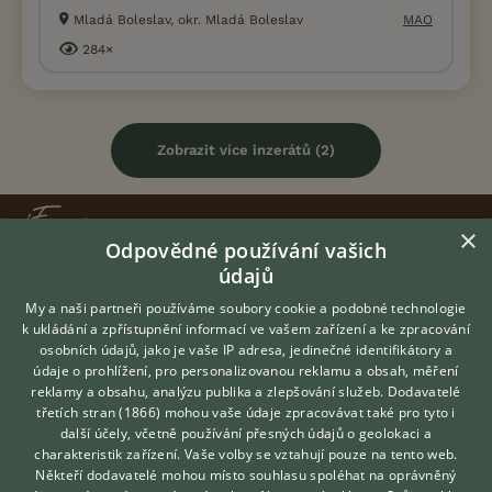
Mladá Boleslav, okr. Mladá Boleslav
MAO
284×
Zobrazit více inzerátů (2)
×
Odpovědné používání vašich
údajů
KONTAKT DO REDAKCE WEBU
My a naši partneři používáme soubory cookie a podobné technologie
redakce@ifauna.cz
k ukládání a zpřístupnění informací ve vašem zařízení a ke zpracování
nonstop
osobních údajů, jako je vaše IP adresa, jedinečné identifikátory a
údaje o prohlížení, pro personalizovanou reklamu a obsah, měření
reklamy a obsahu, analýzu publika a zlepšování služeb.
Dodavatelé
třetích stran (1866)
mohou vaše údaje zpracovávat také pro tyto i
Hledáte zvířecího kamaráda?
další účely, včetně používání přesných údajů o geolokaci a
Zdarma vám poradí
DOMOVSKÁ STRÁNKA
charakteristik zařízení. Vaše volby se vztahují pouze na tento web.
VETERINÁŘ ONLINE
Někteří dodavatelé mohou místo souhlasu spoléhat na oprávněný
INZERCE
KONZULTOVAT S