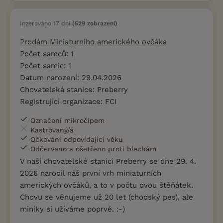
Inzerováno 17 dní
(529 zobrazení)
Prodám Miniaturního amerického ovčáka
Počet samců: 1
Počet samic: 1
Datum narození: 29.04.2026
Chovatelská stanice: Preberry
Registrující organizace: FCI
Označení mikročipem
Kastrovaný/á
Očkování odpovídající věku
Odčerveno a ošetřeno proti blechám
V naší chovatelské stanici Preberry se dne 29. 4.
2026 narodil náš první vrh miniaturních
amerických ovčáků, a to v počtu dvou štěňátek.
Chovu se věnujeme už 20 let (chodský pes), ale
miníky si užíváme poprvé. :-)