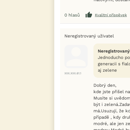
0
hlasů
Kvalitní příspěvek
Neregistrovaný uživatel
Neregistrovaný
Jednoducho po
generacii s fia
aj zelene
XXX.XXX.61.1
Dobrý den,
kde jste přišel n
Musíte si uvědomi
být i zelená.Zad
má.Usuzují, že kd
případě , kdy dr
modré, ale jen z
modrou.Modré by 