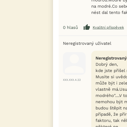
na modré.Co sebe
nést dal tento fa
0
hlasů
Kvalitní příspěvek
Neregistrovaný uživatel
Neregistrovaný
Dobrý den,
kde jste přišel
Musíte si uvědo
XXX.XXX.4.22
může být i zel
vlastně má.Usuz
modrého"....V t
nemohou být ml
budou štěpit n
případě, že pří
faktoru, tak ně
některé ne.