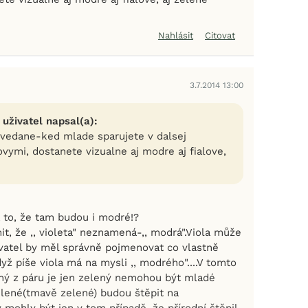
Nahlásit
Citovat
3.7.2014 13:00
 uživatel napsal(a):
vedane-ked mlade sparujete v dalsej
lovymi, dostanete vizualne aj modre aj fialove,
a to, že tam budou i modré!?
t, že ,, violeta" neznamená-,, modrá".Viola může
avatel by měl správně pojmenovat co vlastně
yž píše viola má na mysli ,, modrého"....V tomto
uhý z páru je jen zelený nemohou být mladé
elené(tmavě zelené) budou štěpit na
mohly být jen v tom případě, že přírodní štěpil