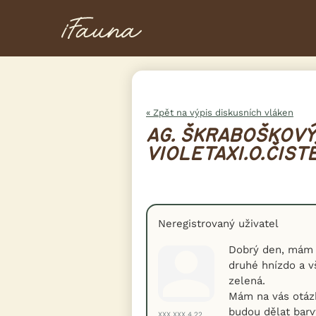
« Zpět na výpis diskusních vláken
AG. ŠKRABOŠKOVÝ 
VIOLETAX1.0.ČIST
Neregistrovaný uživatel
Dobrý den, mám t
druhé hnízdo a v
zelená.
Mám na vás otázk
budou dělat barv
XXX.XXX.4.22