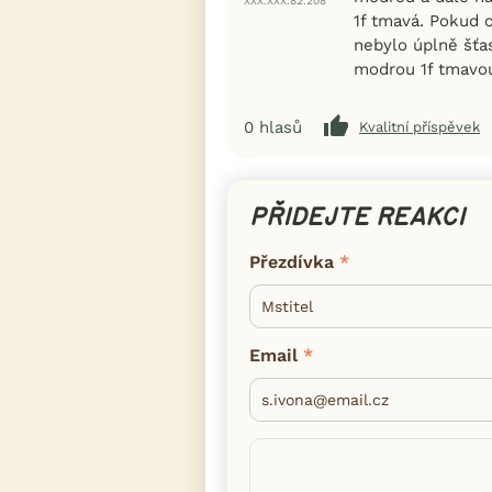
XXX.XXX.82.208
1f tmavá. Pokud 
nebylo úplně šťa
modrou 1f tmavou 
0
hlasů
Kvalitní příspěvek
PŘIDEJTE REAKCI
Přezdívka
Email