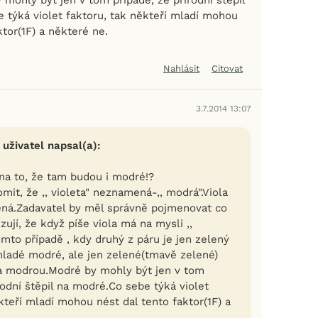
 týká violet faktoru, tak někteří mladí mohou
ktor(1F) a některé ne.
Nahlásit
Citovat
3.7.2014 13:07
 uživatel napsal(a):
 na to, že tam budou i modré!?
mit, že ,, violeta" neznamená-,, modrá".Viola
ená.Zadavatel by měl správně pojmenovat co
ují, že když píše viola má na mysli ,,
omto případě , kdy druhý z páru je jen zelený
adé modré, ale jen zelené(tmavě zelené)
a modrou.Modré by mohly být jen v tom
rodní štěpil na modré.Co sebe týká violet
kteří mladí mohou nést dal tento faktor(1F) a