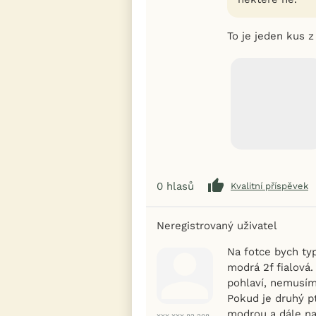
To je jeden kus z
0
hlasů
Kvalitní příspěvek
Neregistrovaný uživatel
Na fotce bych ty
modrá 2f fialová.
pohlaví, nemusím
Pokud je druhý p
modrou a dále nav