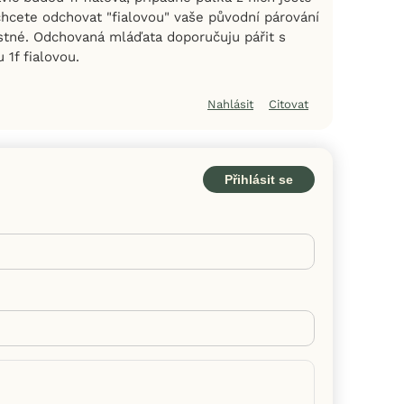
chcete odchovat "fialovou" vaše původní párování
stné. Odchovaná mláďata doporučuju pářit s
1f fialovou.
Nahlásit
Citovat
Přihlásit se