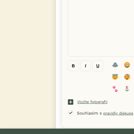
B
I
U
Vložte fotografii
Souhlasím s
pravidly diskuse