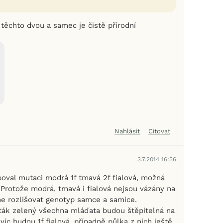
 těchto dvou a samec je čistě přírodní
Nahlásit
Citovat
3.7.2014 16:56
poval mutaci modrá 1f tmavá 2f fialová, možná
 Protože modrá, tmavá i fialová nejsou vázány na
e rozlišovat genotyp samce a samice.
ták zelený všechna mláďata budou štěpitelná na
íc budou 1f fialová, případně půlka z nich ještě