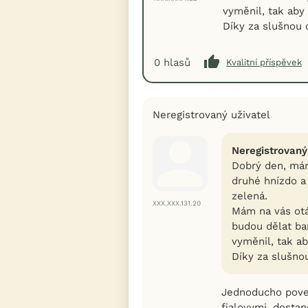
vyměnil, tak ab
Díky za slušnou
0
hlasů
Kvalitní příspěvek
Neregistrovaný uživatel
Neregistrovaný
Dobrý den, mám 
druhé hnízdo a
zelená.
XXX.XXX.131.20
Mám na vás otá
budou dělat ba
vyměnil, tak a
Díky za slušn
Jednoducho poved
fialovymi, dostan