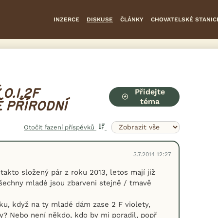
INZERCE
DISKUSE
ČLÁNKY
CHOVATELSKÉ STANIC
Přidejte
0.1.2F
téma
Ě PŘÍRODNÍ
Otočit řazení příspěvků
3.7.2014 12:27
akto složený pár z roku 2013, letos mají již
šechny mladé jsou zbarveni stejně / tmavě
u, když na ty mladé dám zase 2 F violety,
y? Nebo není někdo, kdo by mi poradil, popř