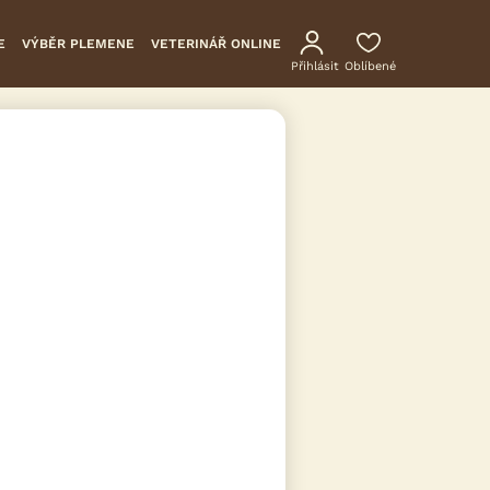
E
VÝBĚR PLEMENE
VETERINÁŘ ONLINE
Přihlásit
Oblíbené