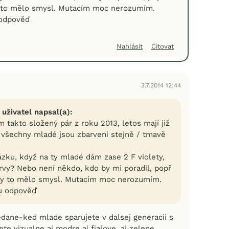
y to mělo smysl. Mutacím moc nerozumím.
 odpověď
Nahlásit
Citovat
3.7.2014 12:44
 uživatel napsal(a):
takto složený pár z roku 2013, letos mají již
 všechny mladé jsou zbarveni stejně / tmavě
zku, když na ty mladé dám zase 2 F violety,
rvy? Nebo není někdo, kdo by mi poradil, popř
by to mělo smysl. Mutacím moc nerozumím.
ou odpověď
ane-ked mlade sparujete v dalsej generacii s
ete vizualne aj modre aj fialove, aj zelene