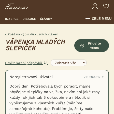
CELÉ MENU
INZERCE
DISKUSE
ČLÁNKY
« Zpět na výpis diskusních vláken
VÁPENKA MLADÝCH
Přidejte
SLEPIČEK
téma
Otočit řazení příspěvků
Neregistrovaný uživatel
21.1.2009 17:41
Dobrý den! Potřebovala bych poradit, máme
obyčejné slepičky na vajíčka, nevím ani jaké rasy,
každý rok jich tak 5 dokoupíme a několik si
vypěstujeme z vlastních kuřat (měníme
samozřejmě kohouta). Problém je, že ty naše