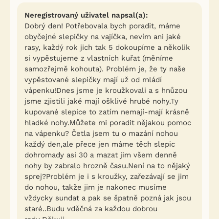
Neregistrovaný uživatel napsal(a):
Dobrý den! Potřebovala bych poradit, máme
obyčejné slepičky na vajíčka, nevím ani jaké
rasy, každý rok jich tak 5 dokoupíme a několik
si vypěstujeme z vlastních kuřat (měníme
samozřejmě kohouta). Problém je, že ty naše
vypěstované slepičky mají už od mládí
vápenku!Dnes jsme je kroužkovali a s hnůzou
jsme zjistili jaké mají ošklivé hrubé nohy.Ty
kupované slepice to zatím nemají-mají krásně
hladké nohy.Můžete mi poradit nějakou pomoc
na vápenku? Četla jsem tu o mazání nohou
každý den,ale přece jen máme těch slepic
dohromady asi 30 a mazat jim všem denně
nohy by zabralo hrozně času.Není na to nějaký
sprej?Problém je i s kroužky, zařezávají se jim
do nohou, takže jim je nakonec musíme
vždycky sundat a pak se špatně pozná jak jsou
staré..Budu vděčná za každou dobrou