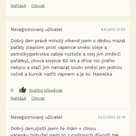
Nahlásit
Citovat
Neregistrovaný uživatel
8.8.2013 13:53
Dobrý den právě minulý víkend jsem s dědou mazal
pařáty slepicím proti vápence směsí oleje a
petrolky(petrolka zabije roztoče a olej jim změkčí
pařátky), chová slepice 60 let a dříve nic jiného
nebylo a stačí jim namazat touto směsí jen jednou
ročně a kurník natřít vápnem a je to. Hawelka
0
Kvalitní příspěvek
Nahlásit
Citovat
Neregistrovaný uživatel
22.12.2013 22:19
Dobrý den,zjistil jsem že mám v chovu
vápenku,bohužel jsem to z rodinných důvodů tak