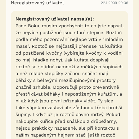
Neregistrovaný uživatel
22.1.2009 20:36
Neregistrovaný uživatel napsal(a):
Pane Boka, musim zpochybnit to co jste napsal,
že nejvíce postižené jsou staré slepice. Roztoč
podle mého pozorování nejlépe vrtá v "mladém
mase". Roztoč se nejčastěji přenese na kuřátka
od postižené kvočny (vybírejte kvočny k vodění
co mají hladké nohy). Jak kuřáta dospívají
roztoč se solidně namnoží v měkkých šupinách
a než mladé slepičky začnou snášet mají
běháky s bělavými mezišupinovými prostory.
Značně zrhublé. Doporučuji proto preventivně
přestříkávat běháky i nepostiženým kuřatům, a
ní až když jsou první příznaky vidět. Ty sice
také vápeknu zastaví ale zůstanou třeba hrubší
šupiny. I když už je roztoč dávno mrtvý. Pokud
nakoupíte kuřice před snáškou z drůbežárny,
nejsou prakticky napadené, ale při kontaktu s
naším napadeným hejnem stačí ještě roztoč