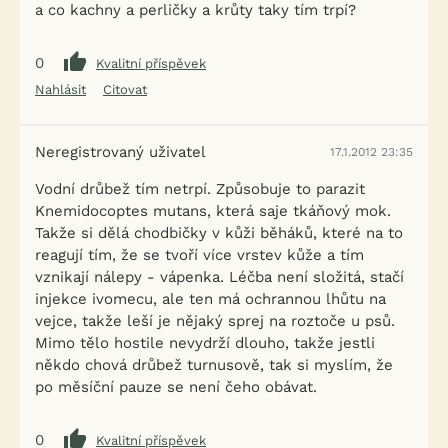
a co kachny a perličky a krůty taky tím trpí?
0
Kvalitní příspěvek
Nahlásit
Citovat
Neregistrovaný uživatel
17.1.2012 23:35
Vodní drůbež tím netrpí. Způsobuje to parazit
Knemidocoptes mutans, která saje tkáňový mok.
Takže si dělá chodbičky v kůži běháků, které na to
reagují tím, že se tvoří více vrstev kůže a tím
vznikají nálepy - vápenka. Léčba není složitá, stačí
injekce ivomecu, ale ten má ochrannou lhůtu na
vejce, takže leší je nějaký sprej na roztoče u psů.
Mimo tělo hostile nevydrží dlouho, takže jestli
někdo chová drůbež turnusově, tak si myslím, že
po měsíční pauze se není čeho obávat.
0
Kvalitní příspěvek