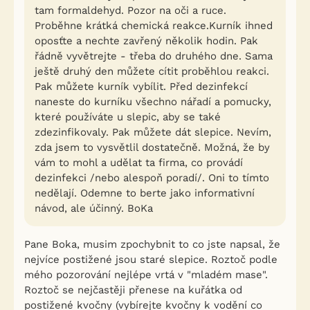
tam formaldehyd. Pozor na oči a ruce.
Proběhne krátká chemická reakce.Kurník ihned
oposťte a nechte zavřený několik hodin. Pak
řádně vyvětrejte - třeba do druhého dne. Sama
ještě druhý den můžete cítit proběhlou reakci.
Pak můžete kurník vybílit. Před dezinfekcí
naneste do kurníku všechno nářadí a pomucky,
které používáte u slepic, aby se také
zdezinfikovaly. Pak můžete dát slepice. Nevím,
zda jsem to vysvětlil dostatečně. Možná, že by
vám to mohl a udělat ta firma, co provádí
dezinfekci /nebo alespoň poradí/. Oni to tímto
nedělají. Odemne to berte jako informativní
návod, ale účinný. BoKa
Pane Boka, musim zpochybnit to co jste napsal, že
nejvíce postižené jsou staré slepice. Roztoč podle
mého pozorování nejlépe vrtá v "mladém mase".
Roztoč se nejčastěji přenese na kuřátka od
postižené kvočny (vybírejte kvočny k vodění co