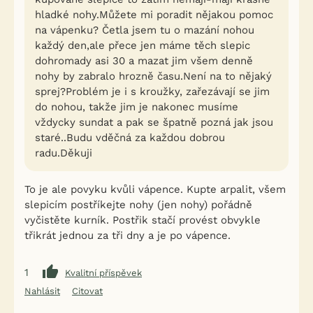
hladké nohy.Můžete mi poradit nějakou pomoc
na vápenku? Četla jsem tu o mazání nohou
každý den,ale přece jen máme těch slepic
dohromady asi 30 a mazat jim všem denně
nohy by zabralo hrozně času.Není na to nějaký
sprej?Problém je i s kroužky, zařezávají se jim
do nohou, takže jim je nakonec musíme
vždycky sundat a pak se špatně pozná jak jsou
staré..Budu vděčná za každou dobrou
radu.Děkuji
To je ale povyku kvůli vápence. Kupte arpalit, všem
slepicím postříkejte nohy (jen nohy) pořádně
vyčistěte kurník. Postřik stačí provést obvykle
třikrát jednou za tři dny a je po vápence.
1
Kvalitní příspěvek
Nahlásit
Citovat