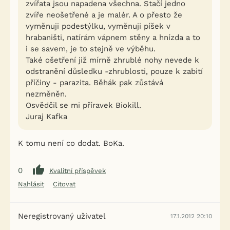
zvířata jsou napadena všechna. Stačí jedno
zvíře neošetřené a je malér. A o přesto že
vyměnuji podestýlku, vyměnuji píšek v
hrabaništi, natírám vápnem stěny a hnízda a to
i se savem, je to stejně ve výběhu.
Také ošetření již mírně zhrublé nohy nevede k
odstranění důsledku -zhrublosti, pouze k zabití
příčiny - parazita. Běhák pak zůstává
nezměněn.
Osvědčil se mi příravek Biokill.
Juraj Kafka
K tomu není co dodat. BoKa.
0
Kvalitní příspěvek
Nahlásit
Citovat
Neregistrovaný uživatel
17.1.2012 20:10