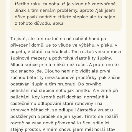
třetího roku, ta noha už je vizuelně znetvořená,
Jinak s tím nemám problémy, aproto /jak jsem
dříve psal/ nedržím tříleté slepice ale to nejen
z tohoto důvodu. BoKa.
To jistě, ale ten roztoč na ně naběhl hned po
přivezení domů. Je to všude ve výběhu, v písku, v
popelu, v blátě, na hřadech. Ten roztoč vnikne mezi
šupinové mezery a podvrtává vlastně ty šupiny.
Mladá kuřice je má měkčí než roční. A proto mu to
tak snadno jde. Dlouho není nic vidět ale první
začnou bělet ty mezišupinové prostůrky, pak začne
odstávání šupin a tím hrubnutí. Do prvního
pelichání má slepice nohu jak omítku. A v zimě při
pelichání, kdy kromě peří dochází normálně k
částečnému odlupování staré rohoviny i na
zdravých běhácích, se odlupují částečky krust u
postižených a prášek se jen sype. Tímto se rozšíří
roztoč na zase nově přivezené kuřice, sdílející
stejný prostor. V mém chovu jsem měl horší stav