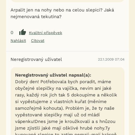
Arpalit jen na nohy nebo na celou slepici? Jaká
nejmenovaná tekutina?
0
Kvalitní příspěvek
Nahlásit
Citovat
Neregistrovaný uživatel
22.1.2009 07:04
Neregistrovaný uživatel napsal(a):
Dobrý den! Potřebovala bych poradit, máme
obyčejné slepičky na vajíčka, nevím ani jaké
rasy, každý rok jich tak 5 dokoupíme a několik
si vypěstujeme z vlastních kuřat (měníme
samozřejmě kohouta). Problém je, že ty naše
vypěstované slepičky mají už od mládí
vápenku!Dnes jsme je kroužkovali a s hnůzou
jsme zjistili jaké mají ošklivé hrubé nohy.Ty
kupované slepice to zatím nemají-mají krásně