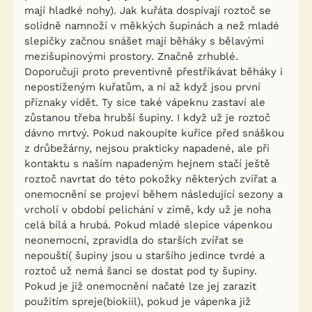
mají hladké nohy). Jak kuřáta dospívají roztoč se
solidně namnoží v měkkých šupinách a než mladé
slepičky začnou snášet mají běháky s bělavými
mezišupinovými prostory. Značně zrhublé.
Doporučuji proto preventivně přestříkávat běháky i
nepostiženým kuřatům, a ní až když jsou první
příznaky vidět. Ty sice také vápeknu zastaví ale
zůstanou třeba hrubší šupiny. I když už je roztoč
dávno mrtvý. Pokud nakoupíte kuřice před snáškou
z drůbežárny, nejsou prakticky napadené, ale při
kontaktu s naším napadeným hejnem stačí ještě
roztoč navrtat do této pokožky některých zvířat a
onemocnění se projeví během následující sezony a
vrcholí v období pelichání v zimě, kdy už je noha
celá bílá a hrubá. Pokud mladé slepice vápenkou
neonemocní, zpravidla do starších zvířat se
nepouští( šupiny jsou u staršího jedince tvrdé a
roztoč už nemá šanci se dostat pod ty šupiny.
Pokud je již onemocnění načaté lze jej zarazit
použitím spreje(biokiil), pokud je vápenka již