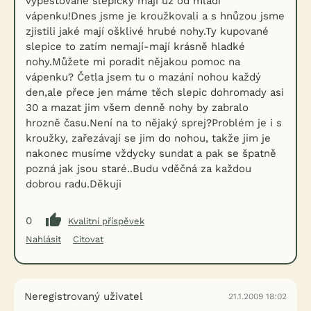
vypěstované slepičky mají už od mládí
vápenku!Dnes jsme je kroužkovali a s hnůzou jsme
zjistili jaké mají ošklivé hrubé nohy.Ty kupované
slepice to zatím nemají-mají krásně hladké
nohy.Můžete mi poradit nějakou pomoc na
vápenku? Četla jsem tu o mazání nohou každý
den,ale přece jen máme těch slepic dohromady asi
30 a mazat jim všem denně nohy by zabralo
hrozně času.Není na to nějaký sprej?Problém je i s
kroužky, zařezávají se jim do nohou, takže jim je
nakonec musíme vždycky sundat a pak se špatně
pozná jak jsou staré..Budu vděčná za každou
dobrou radu.Děkuji
0
Kvalitní příspěvek
Nahlásit
Citovat
Neregistrovaný uživatel
21.1.2009 18:02