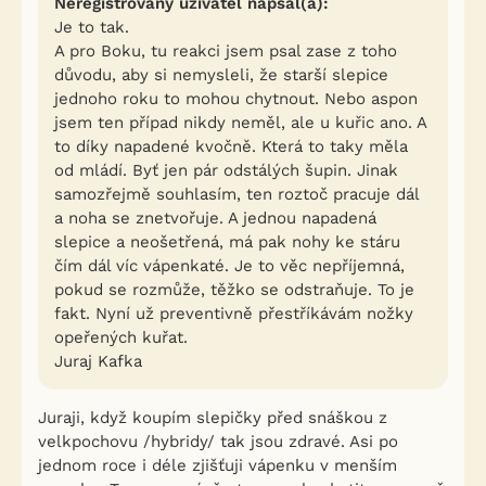
Neregistrovaný uživatel napsal(a):
Je to tak.
A pro Boku, tu reakci jsem psal zase z toho
důvodu, aby si nemysleli, že starší slepice
jednoho roku to mohou chytnout. Nebo aspon
jsem ten případ nikdy neměl, ale u kuřic ano. A
to díky napadené kvočně. Která to taky měla
od mládí. Byť jen pár odstálých šupin. Jinak
samozřejmě souhlasím, ten roztoč pracuje dál
a noha se znetvořuje. A jednou napadená
slepice a neošetřená, má pak nohy ke stáru
čím dál víc vápenkaté. Je to věc nepříjemná,
pokud se rozmůže, těžko se odstraňuje. To je
fakt. Nyní už preventivně přestříkávám nožky
opeřených kuřat.
Juraj Kafka
Juraji, když koupím slepičky před snáškou z
velkpochovu /hybridy/ tak jsou zdravé. Asi po
jednom roce i déle zjišťuji vápenku v menším