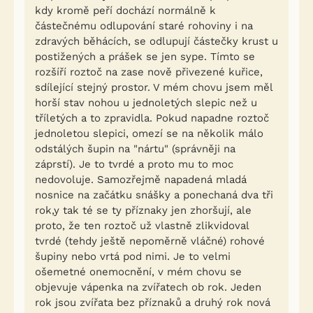
kdy kromě peří dochází normálně k
částečnému odlupování staré rohoviny i na
zdravých běhácích, se odlupují částečky krust u
postižených a prášek se jen sype. Tímto se
rozšíří roztoč na zase nově přivezené kuřice,
sdílející stejný prostor. V mém chovu jsem měl
horší stav nohou u jednoletých slepic než u
tříletých a to zpravidla. Pokud napadne roztoč
jednoletou slepici, omezí se na několik málo
odstálých šupin na "nártu" (správněji na
záprstí). Je to tvrdé a proto mu to moc
nedovoluje. Samozřejmě napadená mladá
nosnice na začátku snášky a ponechaná dva tři
rok,y tak té se ty příznaky jen zhoršují, ale
proto, že ten roztoč už vlastně zlikvidoval
tvrdé (tehdy ještě nepoměrně vláčné) rohové
šupiny nebo vrtá pod nimi. Je to velmi
ošemetné onemocnění, v mém chovu se
objevuje vápenka na zvířatech ob rok. Jeden
rok jsou zvířata bez příznaků a druhý rok nová