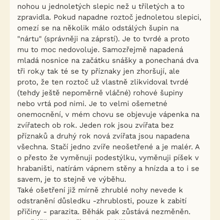
nohou u jednoletých slepic než u tříletých a to
zpravidla. Pokud napadne roztoč jednoletou slepici,
omezí se na několik málo odstálých šupin na
"nártu" (správněji na záprstí). Je to tvrdé a proto
mu to moc nedovoluje. Samozřejmě napadená
mladá nosnice na začátku snášky a ponechaná dva
tři rok,y tak té se ty příznaky jen zhoršují, ale
proto, že ten roztoč už vlastně zlikvidoval tvrdé
(tehdy ještě nepoměrně vláčné) rohové šupiny
nebo vrtá pod nimi. Je to velmi ošemetné
onemocnění, v mém chovu se objevuje vápenka na
zvířatech ob rok. Jeden rok jsou zvířata bez
příznaků a druhý rok nová zvířata jsou napadena
všechna. Stačí jedno zvíře neošetřené a je malér. A
o přesto že vyměnuji podestýlku, vyměnuji píšek v
hrabaništi, natírám vápnem stěny a hnízda a to i se
savem, je to stejně ve výběhu.
Také ošetření již mírně zhrublé nohy nevede k
odstranění důsledku -zhrublosti, pouze k zabití
příčiny - parazita. Běhák pak zůstává nezměněn.