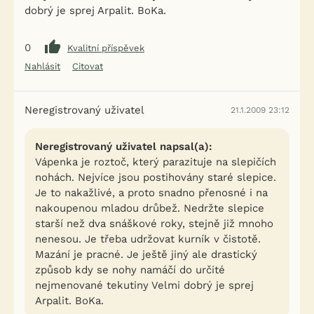
dobrý je sprej Arpalit. BoKa.
0
Kvalitní příspěvek
Nahlásit
Citovat
Neregistrovaný uživatel
21.1.2009 23:12
Neregistrovaný uživatel napsal(a):
Vápenka je roztoč, který parazituje na slepičích
nohách. Nejvíce jsou postihovány staré slepice.
Je to nakažlivé, a proto snadno přenosné i na
nakoupenou mladou drůbež. Nedržte slepice
starší než dva snáškové roky, stejně již mnoho
nenesou. Je třeba udržovat kurník v čistotě.
Mazání je pracné. Je ještě jiný ale drastický
způsob kdy se nohy namáčí do určité
nejmenované tekutiny Velmi dobrý je sprej
Arpalit. BoKa.