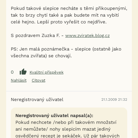
Pokud takové slepice necháte s těmi přikoupenými,
tak to brzy chytí také a pak budete mít na vybití
celé hejno. Lepší proto vyřešit co nejdříve.
S pozdravem Zuzka F. -
www.zviratek.blog.cz
PS: Jen malá poznámečka - slepice (ostatně jako
všechna zvířata) se chovají.
0
Kvalitní příspěvek
Nahlásit
Citovat
Neregistrovaný uživatel
21.1.2009 21:32
Neregistrovaný uživatel napsal(a):
Pokud nechcete /nebo při takovém množství
ani nemůžete/ nohy slepicím mazat jediný
osvědčený recept je sekáček. Už pár takových