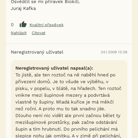
Osvědčil se mi příravek Biokill.
Juraj Kafka
0
Kvalitní příspěvek
Nahlásit
Citovat
Neregistrovaný uživatel
24.1.2009 13:28
Neregistrovaný uživatel napsal(a):
To jistě, ale ten roztoč na ně naběhl hned po
přivezení domů. Je to všude ve výběhu, v
písku, v popelu, v blátě, na hřadech. Ten roztoč
vnikne mezi šupinové mezery a podvrtává
vlastně ty šupiny. Mladá kuřice je má měkčí
než roční. A proto mu to tak snadno jde.
Dlouho není nic vidět ale první začnou bělet ty
mezišupinové prostůrky, pak začne odstávání
šupin a tím hrubnutí. Do prvního pelichání má
slepice nohu jak omítku. A v zimě při pelichání,