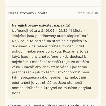
Neregistrovaný uživatel
22.1.2009 21:46
Neregistrovaný uživatel napsal(a):
Upřesňuji větu z 21.01.09 - 21.32.41 Místo -
"Nejvíce jsou postihovány staré slepice" na "
Nejvíce je to patrné na starších slepicích." A
dodávám - na mladé drůbeži to není vidět,
pokud ji nebereme do rukou. Poznáme to až
když jsou nohy znetvořené a kdy dochází k
největšímu množení roztočů to je ve starším
věku. Hlavně aby chovatelé věděli jak tomu
předcházet a jak to léčit. Tato "choroba" není
tak nebezpečná jako nepříjemná, neboť její
odstranění je velmi těžké. Jsou ale horší
nemoci drůbeže s kterými se musíme potýkat.
BoKa.
Co jsem viděl nějaké fotografie pokročilé vápenky,