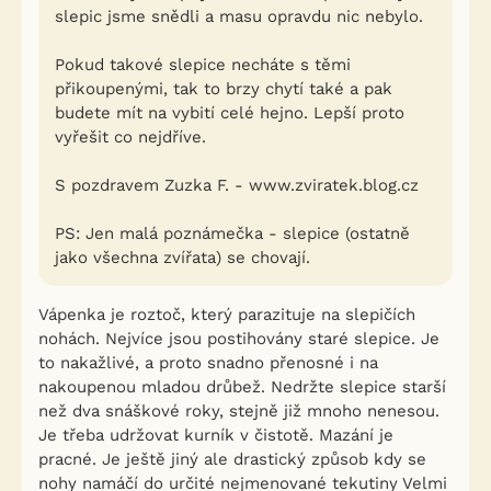
slepic jsme snědli a masu opravdu nic nebylo.
Pokud takové slepice necháte s těmi
přikoupenými, tak to brzy chytí také a pak
budete mít na vybití celé hejno. Lepší proto
vyřešit co nejdříve.
S pozdravem Zuzka F. - www.zviratek.blog.cz
PS: Jen malá poznámečka - slepice (ostatně
jako všechna zvířata) se chovají.
Vápenka je roztoč, který parazituje na slepičích
nohách. Nejvíce jsou postihovány staré slepice. Je
to nakažlivé, a proto snadno přenosné i na
nakoupenou mladou drůbež. Nedržte slepice starší
než dva snáškové roky, stejně již mnoho nenesou.
Je třeba udržovat kurník v čistotě. Mazání je
pracné. Je ještě jiný ale drastický způsob kdy se
nohy namáčí do určité nejmenované tekutiny Velmi