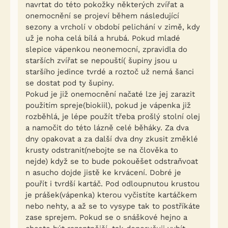
navrtat do této pokožky některých zvířat a
onemocnění se projeví během následující
sezony a vrcholí v období pelichání v zimě, kdy
už je noha celá bílá a hrubá. Pokud mladé
slepice vápenkou neonemocní, zpravidla do
starších zvířat se nepouští( šupiny jsou u
staršího jedince tvrdé a roztoč už nemá šanci
se dostat pod ty šupiny.
Pokud je již onemocnění načaté lze jej zarazit
použitím spreje(biokiil), pokud je vápenka již
rozběhlá, je lépe použít třeba prošlý stolní olej
a namočit do této lázně celé běháky. Za dva
dny opakovat a za další dva dny zkusit změklé
krusty odstranit(nebojte se na člověka to
nejde) když se to bude pokouěšet odstraňvoat
n asucho dojde jistě ke krvácení. Dobré je
pouřít i tvrdší kartáč. Pod odloupnutou krustou
je prášek(vápenka) kterou vyčistíte kartáčkem
nebo nehty, a až se to vysype tak to postříkáte
zase sprejem. Pokud se o snáškové hejno a