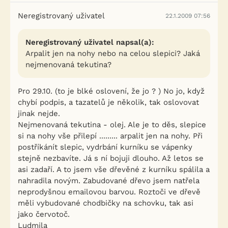
Neregistrovaný uživatel
22.1.2009 07:56
Neregistrovaný uživatel napsal(a):
Arpalit jen na nohy nebo na celou slepici? Jaká
nejmenovaná tekutina?
Pro 29.10. (to je blké oslovení, že jo ? ) No jo, když
chybí podpis, a tazatelů je několik, tak oslovovat
jinak nejde.
Nejmenovaná tekutina - olej. Ale je to děs, slepice
si na nohy vše přilepí ......... arpalit jen na nohy. Při
postříkánít slepic, vydrbání kurníku se vápenky
stejně nezbavíte. Já s ní bojuji dlouho. Až letos se
asi zadaří. A to jsem vše dřevěné z kurníku spálila a
nahradila novým. Zabudované dřevo jsem natřela
neprodyšnou emailovou barvou. Roztoči ve dřevě
měli vybudované chodbičky na schovku, tak asi
jako červotoč.
Ludmila