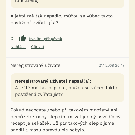
radu.Děkuji
A ještě mě tak napadlo, můžou se vůbec takto
postižená zvířata jíst?
0
Kvalitní příspěvek
Nahlásit
Citovat
Neregistrovaný uživatel
21.1.2009 20:47
Neregistrovaný uživatel napsal(a):
A ještě mě tak napadlo, můžou se vůbec takto
postižená zvířata jíst?
Pokud nechcete /nebo při takovém množství ani
nemůžete/ nohy slepicím mazat jediný osvědčený
recept je sekáček. Už pár takových slepic jsme
snědli a masu opravdu nic nebylo.