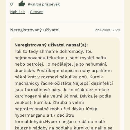
0
Kvalitní příspěvek
Nahlásit
Citovat
Neregistrovaný uživatel
22.1.2009 17:28
Neregistrovaný uživatel napsal(a):
Tak to tedy shrneme dohromady. Tou
nejmenovanou tekutinou jsem myslel naftu
nebo petrolej. To nedělejte, je to nehumání,
drastické. Postříkejte slepicím nohy arpalitem
několikrát v rozmezí někulika dnů. Kurník
mechanicky řádně očistěte.Nejlepší dezinfekcí
jsou formalinové páry. Je to však dezinfekce
karcinogenní ale velmi účinná. Dávka je podle
velikosti kurníku. Zhruba a velmi
neprofesionálně mohu říci dávku 10dkg
hypermanganu a 1,7 decilitru
formaldehydu.Hypermangan se dá do malé
železné nádoby na podlahu kurníku a nalije se