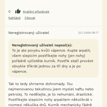
0
Kvalitní příspěvek
Nahlásit
Citovat
Neregistrovaný uživatel
22.1.2009 09:17
Neregistrovaný uživatel napsal(a):
To je ale povyku kvůli vápence. Kupte arpalit,
všem slepicím postříkejte nohy (jen nohy)
pořádně vyčistěte kurník. Postřik stačí provést
obvykle třikrát jednou za tři dny a je po
vápence.
Tak to tedy shrneme dohromady. Tou
nejmenovanou tekutinou jsem myslel naftu nebo
petrolej. To nedělejte, je to nehumání, drastické.
Postříkejte slepicím nohy arpalitem několikrát v
rozmezí někulika dnů. Kurník mechanicky řádně