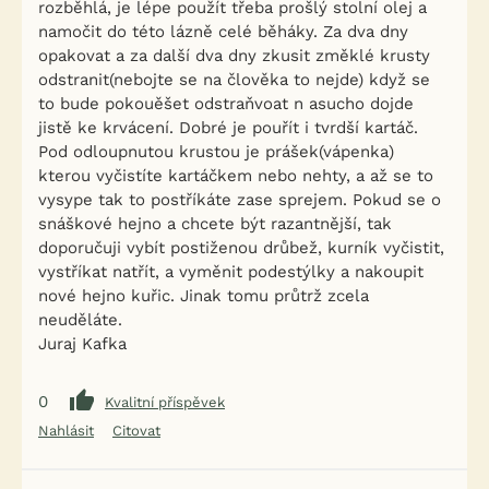
rozběhlá, je lépe použít třeba prošlý stolní olej a
namočit do této lázně celé běháky. Za dva dny
opakovat a za další dva dny zkusit změklé krusty
odstranit(nebojte se na člověka to nejde) když se
to bude pokouěšet odstraňvoat n asucho dojde
jistě ke krvácení. Dobré je pouřít i tvrdší kartáč.
Pod odloupnutou krustou je prášek(vápenka)
kterou vyčistíte kartáčkem nebo nehty, a až se to
vysype tak to postříkáte zase sprejem. Pokud se o
snáškové hejno a chcete být razantnější, tak
doporučuji vybít postiženou drůbež, kurník vyčistit,
vystříkat natřít, a vyměnit podestýlky a nakoupit
nové hejno kuřic. Jinak tomu průtrž zcela
neuděláte.
Juraj Kafka
0
Kvalitní příspěvek
Nahlásit
Citovat