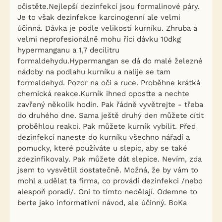
očistěte.Nejlepší dezinfekcí jsou formalinové páry.
Je to však dezinfekce karcinogenní ale velmi
účinná. Dávka je podle velikosti kurníku. Zhruba a
velmi neprofesionálně mohu říci dávku 10dkg
hypermanganu a 1,7 decilitru
formaldehydu.Hypermangan se dá do malé železné
nádoby na podlahu kurníku a nalije se tam
formaldehyd. Pozor na oči a ruce. Proběhne krátká
chemická reakce.Kurník ihned oposťte a nechte
zavřený několik hodin. Pak řádně vyvětrejte - třeba
do druhého dne. Sama ještě druhý den můžete cítit
proběhlou reakci. Pak můžete kurník vybílit. Před
dezinfekcí naneste do kurníku všechno nářadí a
pomucky, které používáte u slepic, aby se také
zdezinfikovaly. Pak můžete dát slepice. Nevím, zda
jsem to vysvětlil dostatečně. Možná, že by vám to
mohl a udělat ta firma, co provádí dezinfekci /nebo
alespoň poradí/. Oni to tímto nedělají. Odemne to
berte jako informativní návod, ale účinný. BoKa