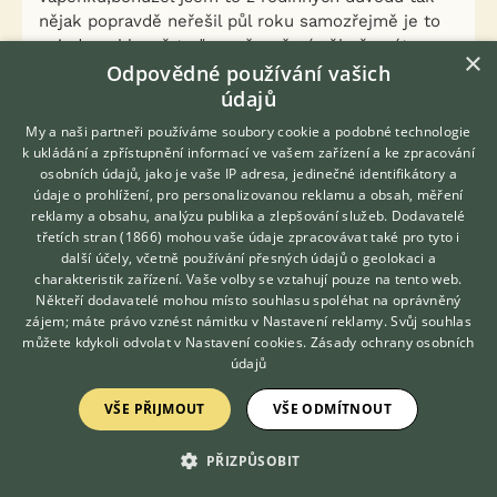
nějak popravdě neřešil půl roku samozřejmě je to
najednou hlavně teď po přepeření pěkně znát a
×
bohužel mi to skončilo i na malé rousné.
Odpovědné používání vašich
Chci se zeptat nehledě na ostatní problémy,má to
údajů
vliv na snušku?
My a naši partneři používáme soubory cookie a podobné technologie
Za další mně zajímá,zda zima je výhoda,a dokáže
k ukládání a zpřístupnění informací ve vašem zařízení a ke zpracování
mráz zabít alespoň venku ve výběru a zkrátka
osobních údajů, jako je vaše IP adresa, jedinečné identifikátory a
všude venku zbytky parazitů?
údaje o prohlížení, pro personalizovanou reklamu a obsah, měření
reklamy a obsahu, analýzu publika a zlepšování služeb.
Když kurník vyčistím vystříkam biokillem atd.
Dodavatelé
třetích stran (1866)
mohou vaše údaje zpracovávat také pro tyto i
Postiženou drůbež jsem z části vzal sekerou.
Hledáte zvířecího kamaráda?
další účely, včetně používání přesných údajů o geolokaci a
Zdarma vám poradí
Ale to co si chci nechat? Začal jsem mazat olejem s
charakteristik zařízení. Vaše volby se vztahují pouze na tento web.
VETERINÁŘ ONLINE
petrolejem, po několikáté nátěrů a čištění mám
Někteří dodavatelé mohou místo souhlasu spoléhat na oprávněný
použít zmíněný biokill? A co mladí jedinci?
KONZULTOVAT S
zájem; máte právo vznést námitku v
Nastavení reklamy
. Svůj souhlas
VETERINÁŘEM
Pravidelně preventivně také použiju ale už jen
můžete kdykoli odvolat v
Nastavení cookies
.
Zásady ochrany osobních
biok?
údajů
VŠE PŘIJMOUT
VŠE ODMÍTNOUT
Myslím to vše co jsem psal dobře? Nebo co dál? To
samé kdybych chtěl nové jedince,stačí i při nemoci
ostatních jen ošetřovat nohy aby parazit nemohl
PŘIZPŮSOBIT
pracovat nebo nová nebrat?