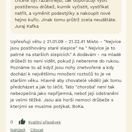
chcete být razantnější, tak doporučuji vybít
postiženou drůbež, kurník vyčistit, vystříkat
natřít, a vyměnit podestýlky a nakoupit nové
hejno kuřic. Jinak tomu průtrž zcela neuděláte.
Juraj Kafka
Upřesňuji větu z 21.01.09 - 21.32.41 Místo - "Nejvíce
jsou postihovány staré slepice" na " Nejvíce je to
patrné na starších slepicích." A dodávám - na mladé
drůbeži to není vidět, pokud ji nebereme do rukou.
Poznáme to až když jsou nohy znetvořené a kdy
dochází k největšímu množení roztočů to je ve
starším věku. Hlavně aby chovatelé věděli jak tomu
předcházet a jak to léčit. Tato "choroba" není tak
nebezpečná jako nepříjemná, neboť její odstranění
je velmi těžké. Jsou ale horší nemoci drůbeže s
kterými se musíme potýkat. BoKa.
0
Kvalitní příspěvek
Nahlásit
Citovat