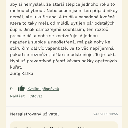
aby si nemysleli, že starší slepice jednoho roku to
mohou chytnout. Nebo aspon jsem ten případ nikdy
neměl, ale u kuřic ano. A to díky napadené kvočně.
Která to taky měla od mládí. Byť jen pár odstálých
šupin. Jinak samozřejmě souhlasím, ten roztoč
pracuje dál a noha se znetvořuje. A jednou
napadená slepice a neošetřená, má pak nohy ke
stáru čím dál víc vápenkaté. Je to věc nepříjemná,
pokud se rozmůže, těžko se odstraňuje. To je fakt.
Nyní už preventivně přestříkávám nožky opeřených
kuřat.
Juraj Kafka
0
Kvalitní příspěvek
Nahlásit
Citovat
Neregistrovaný uživatel
24.1.2009 10:55