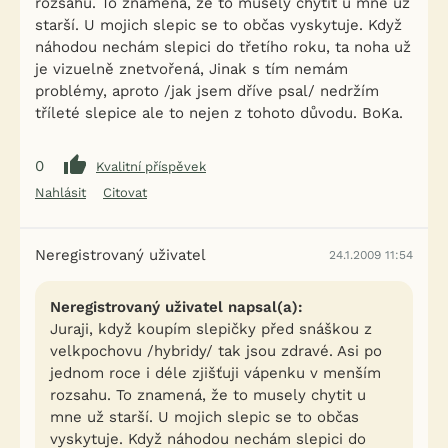
rozsahu. To znamená, že to musely chytit u mne už
starší. U mojich slepic se to občas vyskytuje. Když
náhodou nechám slepici do třetího roku, ta noha už
je vizuelně znetvořená, Jinak s tím nemám
problémy, aproto /jak jsem dříve psal/ nedržím
tříleté slepice ale to nejen z tohoto důvodu. BoKa.
0
Kvalitní příspěvek
Nahlásit
Citovat
Neregistrovaný uživatel
24.1.2009 11:54
Neregistrovaný uživatel napsal(a):
Juraji, když koupím slepičky před snáškou z
velkpochovu /hybridy/ tak jsou zdravé. Asi po
jednom roce i déle zjišťuji vápenku v menším
rozsahu. To znamená, že to musely chytit u
mne už starší. U mojich slepic se to občas
vyskytuje. Když náhodou nechám slepici do