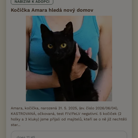
NABÍZÍM K ADOPCI
Kočička Amara hledá nový domov
Amara, kočička, narozená 31. 5. 2025, (ev. číslo 2026/06/04),
KASTROVANÁ, očkovaná, test FIV/FeLV negativní. 5 kočiček (2
holky a 3 kluky) jsme přijali od majitelů, kteří se o ně již nechtěli
star...
dnes 11:45