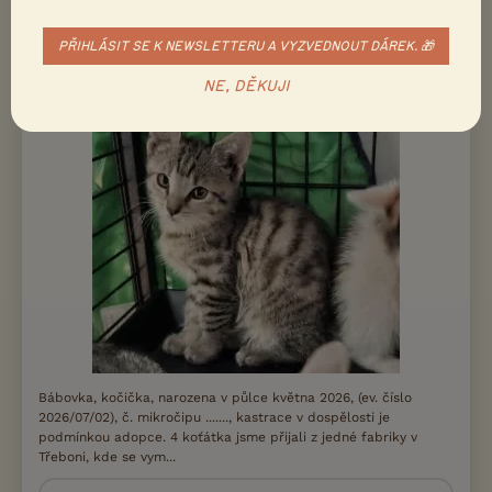
REGISTROVANÁ CHOVATELSKÁ STANICE
NABÍZÍM K ADOPCI
PŘIHLÁSIT SE K NEWSLETTERU A VYZVEDNOUT DÁREK. 🎁
Kočička Bábovka hledá nový domov
NE, DĚKUJI
Bábovka, kočička, narozena v půlce května 2026, (ev. číslo
2026/07/02), č. mikročipu ......., kastrace v dospělosti je
podmínkou adopce. 4 koťátka jsme přijali z jedné fabriky v
Třeboni, kde se vym...