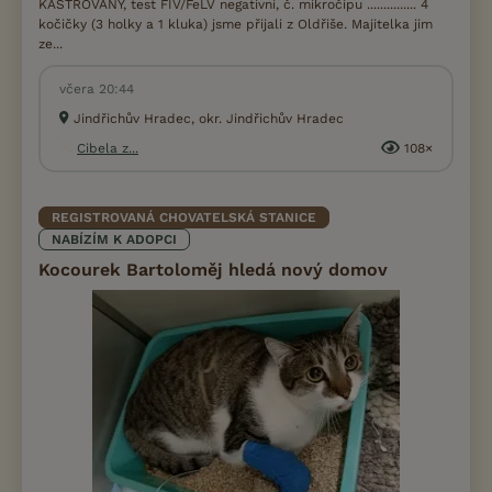
KASTROVANÝ, test FIV/FeLV negativní, č. mikročipu ............... 4
kočičky (3 holky a 1 kluka) jsme přijali z Oldřiše. Majitelka jim
ze...
včera 20:44
Jindřichův Hradec, okr. Jindřichův Hradec
Cibela z...
108×
REGISTROVANÁ CHOVATELSKÁ STANICE
NABÍZÍM K ADOPCI
Kocourek Bartoloměj hledá nový domov