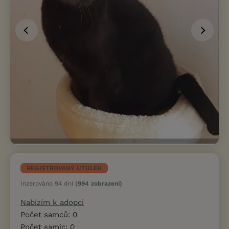
REGISTROVANÝ ÚTULEK
Inzerováno 94 dní
(994 zobrazení)
Nabízím k adopci
Počet samců: 0
Počet samic: 0