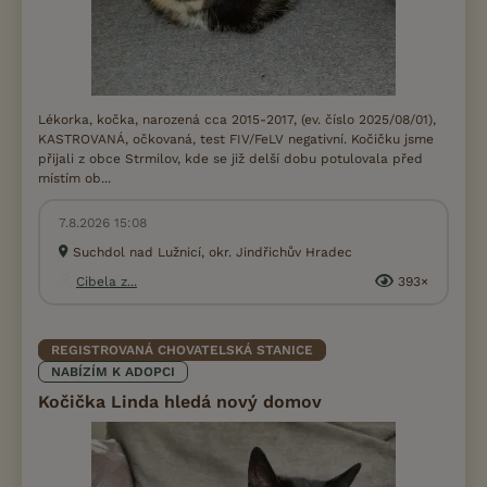
Lékorka, kočka, narozená cca 2015-2017, (ev. číslo 2025/08/01),
KASTROVANÁ, očkovaná, test FIV/FeLV negativní. Kočičku jsme
přijali z obce Strmilov, kde se již delší dobu potulovala před
místím ob...
7.8.2026 15:08
Suchdol nad Lužnicí, okr. Jindřichův Hradec
Cibela z...
393×
REGISTROVANÁ CHOVATELSKÁ STANICE
NABÍZÍM K ADOPCI
Kočička Linda hledá nový domov