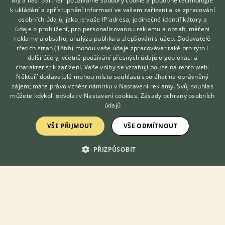
My a naši partneři používáme soubory cookie a podobné technologie
k ukládání a zpřístupnění informací ve vašem zařízení a ke zpracování
osobních údajů, jako je vaše IP adresa, jedinečné identifikátory a
REGISTROVANÁ CHOVATELSKÁ STANICE
údaje o prohlížení, pro personalizovanou reklamu a obsah, měření
NABÍZÍM K ADOPCI
reklamy a obsahu, analýzu publika a zlepšování služeb.
Dodavatelé
Kocourek Vojta hledá nový domov
třetích stran (1866)
mohou vaše údaje zpracovávat také pro tyto i
Hledáte zvířecího kamaráda?
další účely, včetně používání přesných údajů o geolokaci a
Zdarma vám poradí
charakteristik zařízení. Vaše volby se vztahují pouze na tento web.
VETERINÁŘ ONLINE
Někteří dodavatelé mohou místo souhlasu spoléhat na oprávněný
KONZULTOVAT S
zájem; máte právo vznést námitku v
Nastavení reklamy
. Svůj souhlas
VETERINÁŘEM
můžete kdykoli odvolat v
Nastavení cookies
.
Zásady ochrany osobních
údajů
VŠE PŘIJMOUT
VŠE ODMÍTNOUT
PŘIZPŮSOBIT
Vojta, kocour, narozený cca 2016 možná i dříve (ev. číslo
2026/04/01), KASTROVANÝ, test FIV/FeLV negativní. Kocourek byl
nalezen v Jindřiši. Evidentně není v dobrém stavu. Přišel k nám
pohublý, pln...