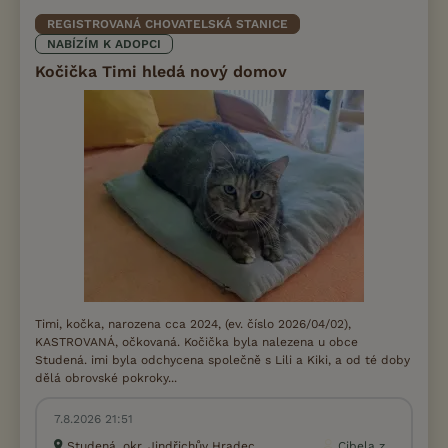
REGISTROVANÁ CHOVATELSKÁ STANICE
NABÍZÍM K ADOPCI
Kočička Timi hledá nový domov
Timi, kočka, narozena cca 2024, (ev. číslo 2026/04/02),
KASTROVANÁ, očkovaná. Kočička byla nalezena u obce
Studená. imi byla odchycena společně s Lili a Kiki, a od té doby
dělá obrovské pokroky...
7.8.2026 21:51
Studená, okr. Jindřichův Hradec
Cibela z...