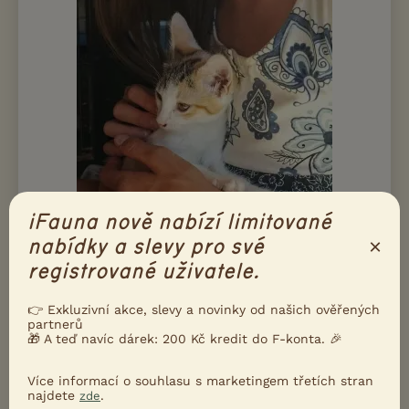
iFauna nově nabízí limitované
×
nabídky a slevy pro své
Bojka, kočička, narozena v půlce května 2026, (ev. číslo
2026/07/03), č. mikročipu ........, kastrace v dospělosti je
registrované uživatele.
podmínkou adopce. 4 koťátka jsme přijali z jedné fabriky v
Třeboni, kde se vymk...
👉 Exkluzivní akce, slevy a novinky od našich ověřených
partnerů
včera 20:56
🎁 A teď navíc dárek: 200 Kč kredit do F-konta. 🎉
Radenín, okr. Tábor
Cibela z...
50×
Více informací o souhlasu s marketingem třetích stran
najdete
.
zde