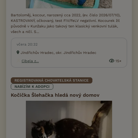
Bartoloměj, kocour, narozený cca 2022, (ev. číslo 2026/07/10),
KASTROVANÝ, očkovaný, test FIV/FeLV negativní. Kocourek žil
původně v Kunžaku jako takový ten klasický venkovní tulák,
všech a ničí. S...
včera 20:32
Jindřichův Hradec, okr. Jindřichův Hradec
Cibela z...
15×
REGISTROVANÁ CHOVATELSKÁ STANICE
NABÍZÍM K ADOPCI
Kočička Šlehačka hledá nový domov