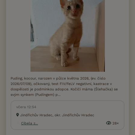
Puding, kocour, narozen v půlce května 2026, (ev. číslo
2026/07/09), očkovaný, test FIV/FeLV negativní, kastrace v
dospělosti je podmínkou adopce. Kočičí máma (Šlehačka) se
svým synkem (Pudingem) p...
včera 12:54
Jindřichův Hradec, okr. Jindřichův Hradec
Cibela z...
28×