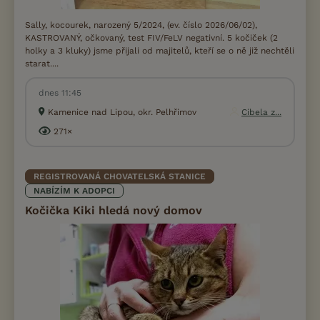
Sally, kocourek, narozený 5/2024, (ev. číslo 2026/06/02),
KASTROVANÝ, očkovaný, test FIV/FeLV negativní. 5 kočiček (2
holky a 3 kluky) jsme přijali od majitelů, kteří se o ně již nechtěli
starat....
dnes 11:45
Kamenice nad Lipou, okr. Pelhřimov
Cibela z...
271×
REGISTROVANÁ CHOVATELSKÁ STANICE
NABÍZÍM K ADOPCI
Kočička Kiki hledá nový domov