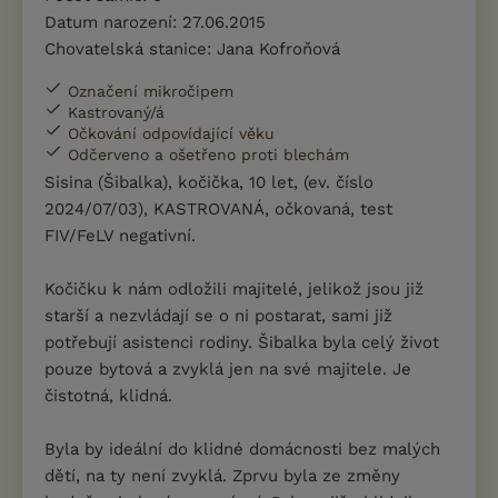
Datum narození: 27.06.2015
Chovatelská stanice: Jana Kofroňová
Označení mikročipem
Kastrovaný/á
Očkování odpovídající věku
Odčerveno a ošetřeno proti blechám
Sisina (Šibalka), kočička, 10 let, (ev. číslo
2024/07/03), KASTROVANÁ, očkovaná, test
FIV/FeLV negativní.
Kočičku k nám odložili majitelé, jelikož jsou již
starší a nezvládají se o ni postarat, sami již
potřebují asistenci rodiny. Šibalka byla celý život
pouze bytová a zvyklá jen na své majitele. Je
čistotná, klidná.
Byla by ideální do klidné domácnosti bez malých
dětí, na ty není zvyklá. Zprvu byla ze změny