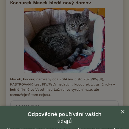
Kocourek Macek hledá nový domov
Macek, kocour, narozený cca 2014 (ev. číslo 2026/05/01),
KASTROVANÝ, test FIV/FeLV negativní. Kocourek žil asi 2 roky v
jedné firmě ve Veselí nad Lužnicí ve výrobní hale, ale
samozřejmě tam nejsou...
5.8.2026 13:26
×
Odpovědné používání vašich
Jindřichův Hradec, okr. Jindřichův Hradec
údajů
Cibela z...
56×