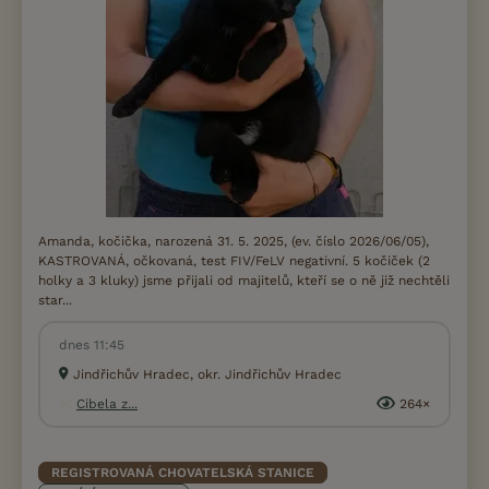
Amanda, kočička, narozená 31. 5. 2025, (ev. číslo 2026/06/05),
KASTROVANÁ, očkovaná, test FIV/FeLV negativní. 5 kočiček (2
holky a 3 kluky) jsme přijali od majitelů, kteří se o ně již nechtěli
star...
dnes 11:45
Jindřichův Hradec, okr. Jindřichův Hradec
Cibela z...
264×
REGISTROVANÁ CHOVATELSKÁ STANICE