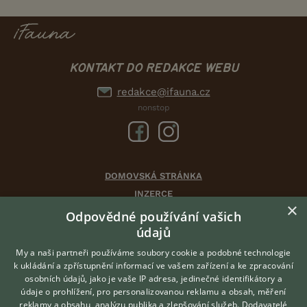
KONTAKT DO REDAKCE WEBU
redakce@ifauna.cz
nonstop
DOMOVSKÁ STRÁNKA
INZERCE
×
DISKUSE
Odpovědné používání vašich
údajů
ČLÁNKY
CHOVATELSKÉ STANICE
My a naši partneři používáme soubory cookie a podobné technologie
k ukládání a zpřístupnění informací ve vašem zařízení a ke zpracování
ATLAS
osobních údajů, jako je vaše IP adresa, jedinečné identifikátory a
údaje o prohlížení, pro personalizovanou reklamu a obsah, měření
O nás
reklamy a obsahu, analýzu publika a zlepšování služeb.
Dodavatelé