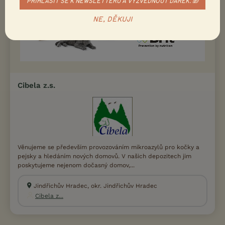
PŘIHLÁSIT SE K NEWSLETTERU A VYZVEDNOUT DÁREK. 🎁
NE, DĚKUJI
Cibela z.s.
Věnujeme se především provozováním mikroazylů pro kočky a
pejsky a hledáním nových domovů. V našich depozitech jim
poskytujeme nejenom dočasný domov,...
Jindřichův Hradec, okr. Jindřichův Hradec
Cibela z...