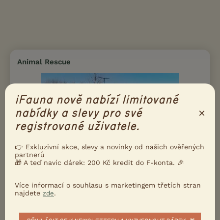
Animal Rescue
iFauna nově nabízí limitované
×
nabídky a slevy pro své
registrované uživatele.
Odchytová a asistenční služba ČB
👉 Exkluzivní akce, slevy a novinky od našich ověřených
Staré Hodějovice, okr. České Budějovice
animalre...
partnerů
🎁 A teď navíc dárek: 200 Kč kredit do F-konta. 🎉
Více informací o souhlasu s marketingem třetích stran
najdete
.
zde