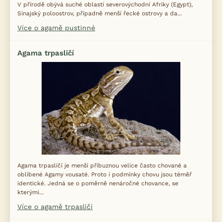
V přírodě obývá suché oblasti severovýchodní Afriky (Egypt),
Sinajský poloostrov, případně menší řecké ostrovy a da...
Více o agamě pustinné
Agama trpasličí
Agama trpasličí je menší příbuznou velice často chované a
oblíbené Agamy vousaté. Proto i podmínky chovu jsou téměř
identické. Jedná se o poměrně nenáročné chovance, se
kterými...
Více o agamě trpasličí