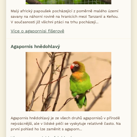
Malý africký papoušek pocházející z poměrně malého území
savany na náhorní rovině na hranicích mezi Tanzanií a Keňou.
V současnosti již všichni ptáci na trhu pocházejí...
Více o agapornisi fišerově
Agapornis hnědohlavý
Agapornis hnědohlavý je ze všech druhů agapornisů v přírodě
nejvzácnější, ale v lidské péči se vyskytuje relativně často. Na
první pohled ho lze zaměnit s agaporn...