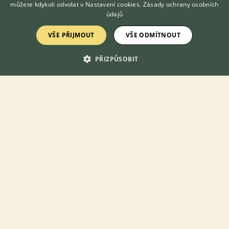
můžete kdykoli odvolat v
Nastavení cookies
.
Zásady ochrany osobních
údajů
VŠE PŘIJMOUT
VŠE ODMÍTNOUT
PŘIZPŮSOBIT
Tento poměrně velký papoušek z rodu Psittacula pochází z jižní
Asie. V těle je velikosti hrdličky, což zase není žádná velikost,
má však dlouhý ocas. ...
Více o alexandrovi černohlavém
Předchozí
1 / 44
Další