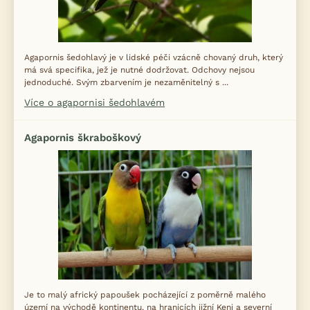
Agapornis šedohlavý je v lidské péči vzácně chovaný druh, který
má svá specifika, jež je nutné dodržovat. Odchovy nejsou
jednoduché. Svým zbarvením je nezaměnitelný s ...
Více o agapornisi šedohlavém
Agapornis škraboškový
Je to malý africký papoušek pocházející z poměrně malého
území na východě kontinentu, na hranicích jižní Keni a severní