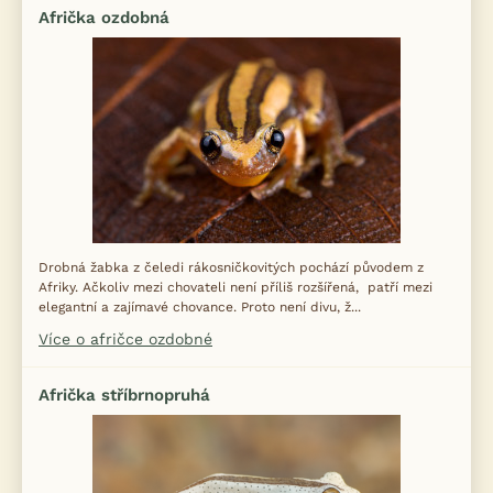
Afrička ozdobná
Drobná žabka z čeledi rákosničkovitých pochází původem z
Afriky. Ačkoliv mezi chovateli není příliš rozšířená, patří mezi
elegantní a zajímavé chovance. Proto není divu, ž...
Více o afričce ozdobné
Afrička stříbrnopruhá