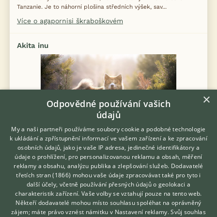
Tanzanie. Je to náhorní plošina středních výšek, sav...
Více o agapornisi škraboškovém
Akita inu
×
Odpovědné používání vašich
údajů
My a naši partneři používáme soubory cookie a podobné technologie
k ukládání a zpřístupnění informací ve vašem zařízení a ke zpracování
osobních údajů, jako je vaše IP adresa, jedinečné identifikátory a
Velký, majestátní pes vzbuzuje na první pohled respekt. Má
údaje o prohlížení, pro personalizovanou reklamu a obsah, měření
typický vzhled špiců z dálného východu – ostrý čenich, vztyčené
reklamy a obsahu, analýzu publika a zlepšování služeb.
Dodavatelé
malé uši, široce posazené oči se zdvi...
třetích stran (1866)
mohou vaše údaje zpracovávat také pro tyto i
Hledáte zvířecího kamaráda?
další účely, včetně používání přesných údajů o geolokaci a
Zdarma vám poradí
Více o akita inu
charakteristik zařízení. Vaše volby se vztahují pouze na tento web.
VETERINÁŘ ONLINE
Někteří dodavatelé mohou místo souhlasu spoléhat na oprávněný
KONZULTOVAT S
Alexandr černohlavý
zájem; máte právo vznést námitku v
Nastavení reklamy
. Svůj souhlas
VETERINÁŘEM