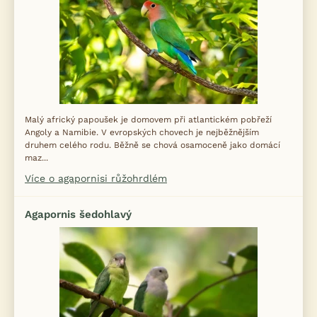
Malý africký papoušek je domovem při atlantickém pobřeží
Angoly a Namibie. V evropských chovech je nejběžnějším
druhem celého rodu. Běžně se chová osamoceně jako domácí
maz...
Více o agapornisi růžohrdlém
Agapornis šedohlavý