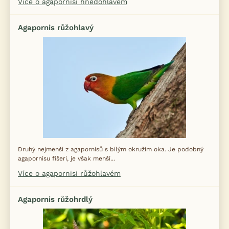
Více o agapornisi hnědohlavém
Agapornis růžohlavý
Druhý nejmenší z agapornisů s bílým okružím oka. Je podobný
agapornisu fišeri, je však menší...
Více o agapornisi růžohlavém
Agapornis růžohrdlý