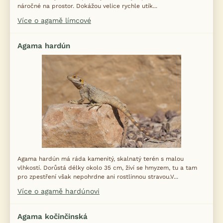
náročné na prostor. Dokážou velice rychle utík...
Více o agamě límcové
Agama hardún
Agama hardún má ráda kamenitý, skalnatý terén s malou
vlhkostí. Dorůstá délky okolo 35 cm, živí se hmyzem, tu a tam
pro zpestření však nepohrdne ani rostlinnou stravou.V...
Více o agamě hardúnovi
Agama kočinčinská