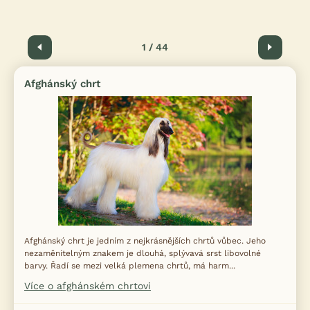
Předchozí
1 / 44
Další
Afghánský chrt
Afghánský chrt je jedním z nejkrásnějších chrtů vůbec. Jeho
nezaměnitelným znakem je dlouhá, splývavá srst libovolné
barvy. Řadí se mezi velká plemena chrtů, má harm...
Více o afghánském chrtovi