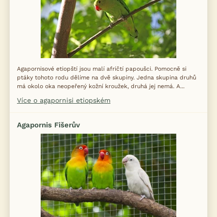
Agapornisové etiopští jsou malí afričtí papoušci. Pomocně si
ptáky tohoto rodu dělíme na dvě skupiny. Jedna skupina druhů
má okolo oka neopeřený kožní kroužek, druhá jej nemá. A...
Více o agapornisi etiopském
Agapornis Fišerův