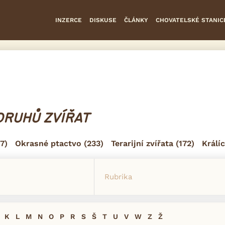
INZERCE
DISKUSE
ČLÁNKY
CHOVATELSKÉ STANIC
DRUHŮ ZVÍŘAT
7)
Okrasné ptactvo
(233)
Terarijní zvířata
(172)
Králíc
K
L
M
N
O
P
R
S
Š
T
U
V
W
Z
Ž