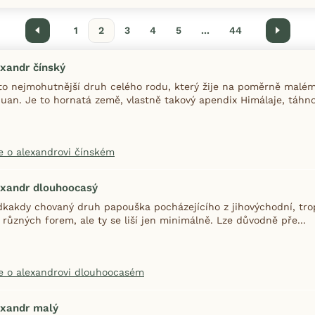
Předchozí
1
2
3
4
5
...
44
Další
xandr čínský
to nejmohutnější druh celého rodu, který žije na poměrně malém
uan. Je to hornatá země, vlastně takový apendix Himálaje, táhnou
e o alexandrovi čínském
exandr dlouhoocasý
dkakdy chovaný druh papouška pocházejícího z jihovýchodní, trop
 různých forem, ale ty se liší jen minimálně. Lze důvodně pře...
e o alexandrovi dlouhoocasém
exandr malý