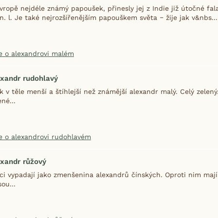
vropě nejdéle známý papoušek, přinesly jej z Indie již útočné fal
 n. l. Je také nejrozšířenějším papouškem světa ‒ žije jak v&nbs...
e o alexandrovi malém
xandr rudohlavý
k v těle menší a štíhlejší než známější alexandr malý. Celý zele
ené...
e o alexandrovi rudohlavém
xandr růžový
ci vypadají jako zmenšenina alexandrů čínských. Oproti nim maj
sou...