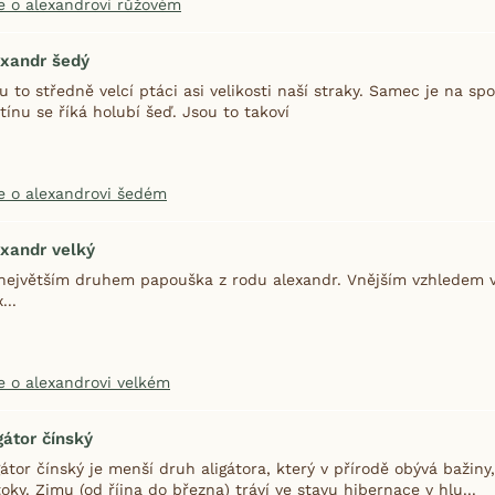
e o alexandrovi růžovém
exandr šedý
u to středně velcí ptáci asi velikosti naší straky. Samec je na sp
tínu se říká holubí šeď. Jsou to takoví
e o alexandrovi šedém
xandr velký
největším druhem papouška z rodu alexandr. Vnějším vzhledem v
...
e o alexandrovi velkém
gátor čínský
gátor čínský je menší druh aligátora, který v přírodě obývá bažiny,
toky. Zimu (od října do března) tráví ve stavu hibernace v hlu...