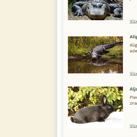
Víc
Ali
Ali
ade
Víc
Alj
Ple
zna
Víc