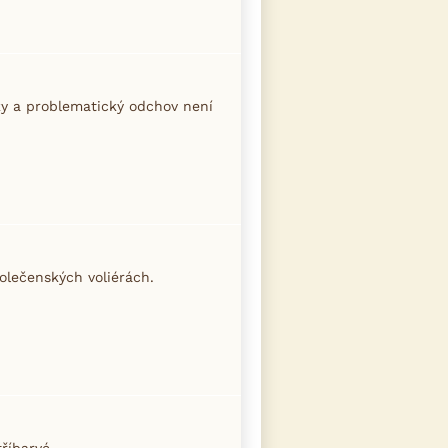
oky a problematický odchov není
polečenských voliérách.
tříbarvé.