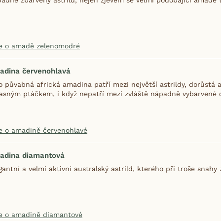
e o amadě zelenomodré
adina červenohlavá
o půvabná africká amadina patří mezi největší astrildy, dorůstá 
asným ptáčkem, i když nepatří mezi zvláště nápadně vybarvené 
e o amadině červenohlavé
adina diamantová
gantní a velmi aktivní australský astrild, kterého při troše snahy
e o amadině diamantové