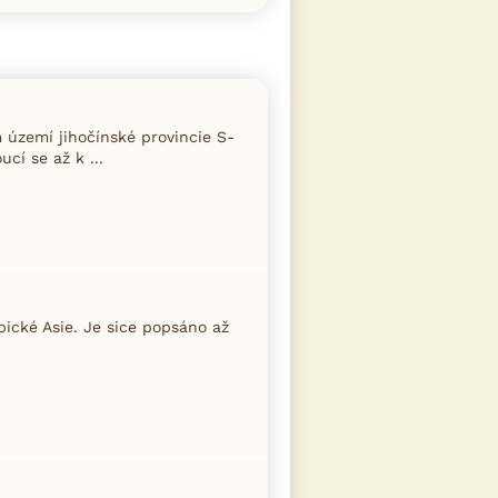
 území jihočínské provincie S-
cí se až k ...
ické Asie. Je sice popsáno až