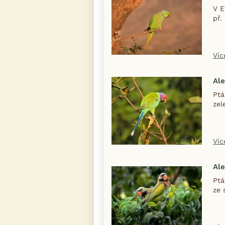
V E
př.
Víc
Ale
Ptá
zel
Víc
Ale
Ptá
ze 