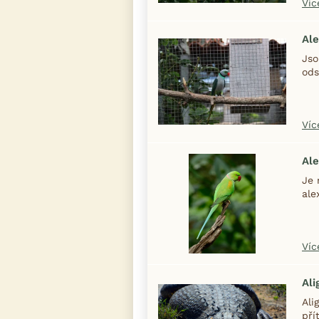
Víc
Al
Jso
ods
Víc
Ale
Je 
alex
Víc
Ali
Ali
pří