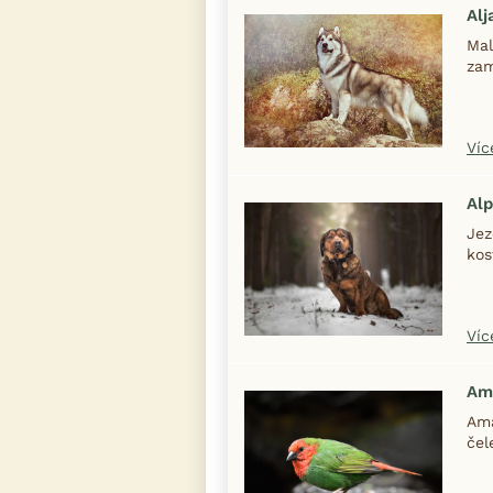
Al
Mal
zam
Víc
Alp
Jez
kos
Víc
Am
Ama
čel