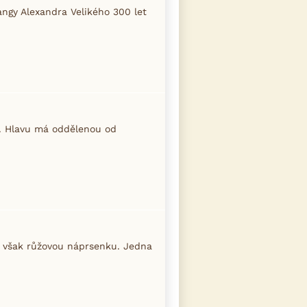
angy Alexandra Velikého 300 let
ný. Hlavu má oddělenou od
í však růžovou náprsenku. Jedna