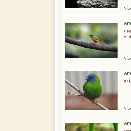
Víc
Am
Pes
v c
Víc
Am
Krá
Víc
Am
Náp