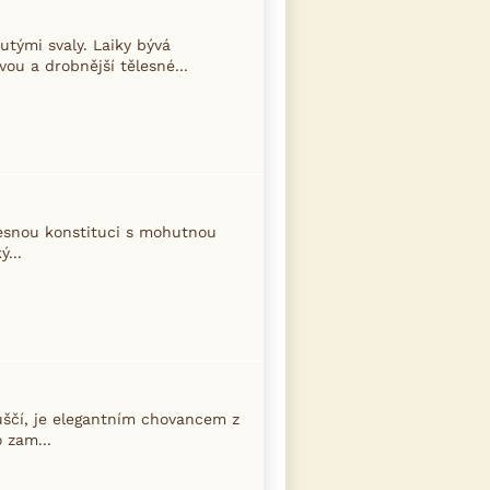
tými svaly. Laiky bývá
ou a drobnější tělesné...
lesnou konstituci s mohutnou
...
ščí, je elegantním chovancem z
 zam...