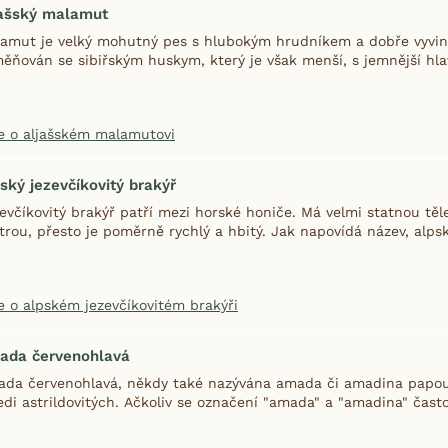
jašský malamut
amut je velký mohutný pes s hlubokým hrudníkem a dobře vyvinu
ěňován se sibiřským huskym, který je však menší, s jemnější hlav
e o aljašském malamutovi
ský jezevčíkovitý brakýř
evčíkovitý brakýř patří mezi horské honiče. Má velmi statnou tě
trou, přesto je poměrně rychlý a hbitý. Jak napovídá název, alpský
e o alpském jezevčíkovitém brakýři
ada červenohlavá
da červenohlavá, někdy také nazývána amada či amadina papou
edi astrildovitých. Ačkoliv se označení "amada" a "amadina" často