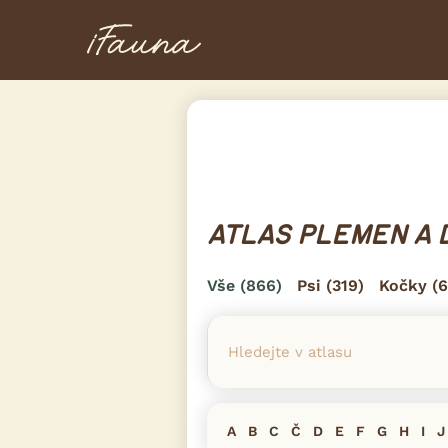
ATLAS PLEMEN A 
Vše
(866)
Psi
(319)
Kočky
(6
A
B
C
Č
D
E
F
G
H
I
J