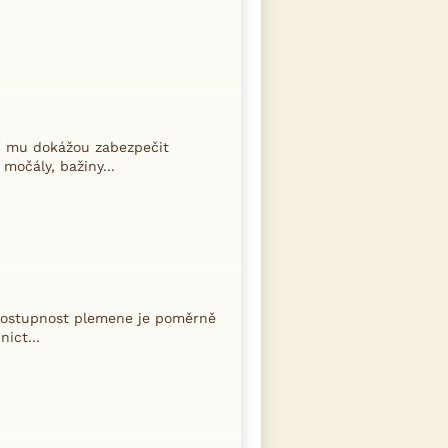
ří mu dokážou zabezpečit
močály, bažiny...
 dostupnost plemene je poměrně
ict...