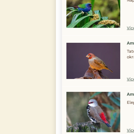
Víc
Am
Tat
okr
Víc
Am
Ele
Víc