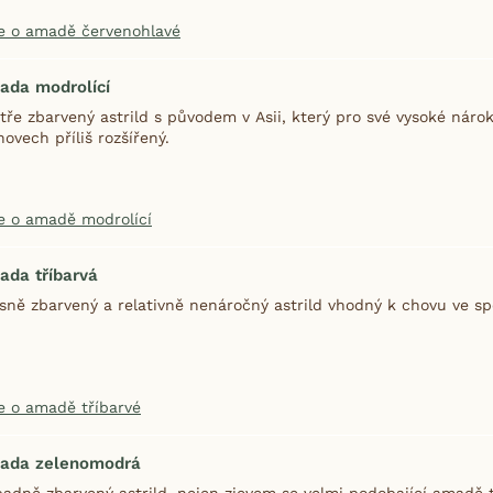
e o amadě červenohlavé
ada modrolící
tře zbarvený astrild s původem v Asii, který pro své vysoké nár
hovech příliš rozšířený.
e o amadě modrolící
ada tříbarvá
sně zbarvený a relativně nenáročný astrild vhodný k chovu ve s
e o amadě tříbarvé
ada zelenomodrá
adně zbarvený astrild, nejen zjevem se velmi podobající amadě 