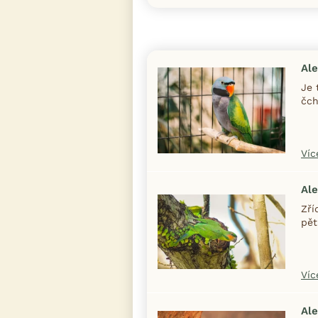
Ale
Je 
čch
Víc
Al
Zří
pět
Víc
Al