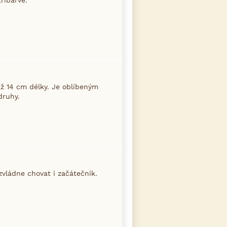
až 14 cm délky. Je oblíbeným
druhy.
 zvládne chovat i začátečník.