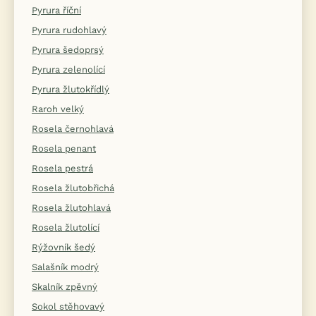
Pyrura říční
Pyrura rudohlavý
Pyrura šedoprsý
Pyrura zelenolící
Pyrura žlutokřídlý
Raroh velký
Rosela černohlavá
Rosela penant
Rosela pestrá
Rosela žlutobřichá
Rosela žlutohlavá
Rosela žlutolící
Rýžovník šedý
Salašník modrý
Skalník zpěvný
Sokol stěhovavý