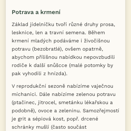
Potrava a krmení
Základ jídelníčku tvoří různé druhy prosa,
lesknice, len a travní semena. Během
krmení mladých podáváme i živočišnou
potravu (bezobratlé), ovšem opatrně,
abychom přílišnou nabídkou nepovzbudili
rodiče k další snůšcce (malé potomky by
pak vyhodili z hnízda).
V reprodukční sezoně nabízíme vaječnou
míchanici. Dále nabízíme zelenou potravu
(ptačinec, jitrocel, smetánku lékařskou a
podobně), ovoce a zeleninu. Samozřejmostí
je grit a sépiová kost, popř. drcené
schránky mušlí (často součást