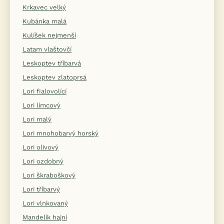
Krkavec velký
Kubánka malá
Kulíšek nejmenší
Latam vlaštovčí
Leskoptev tříbarvá
Leskoptev zlatoprsá
Lori fialovolící
Lori límcový
Lori malý
Lori mnohobarvý horský
Lori olivový
Lori ozdobný
Lori škraboškový
Lori tříbarvý
Lori vlnkovaný
Mandelík hajní