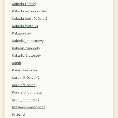
Kakadu růžový
Kakadu šalomounský
Kakadu žlutočečelatý
Kakadu žlutolící
Kakapo soví
Kakariki jednobarvý
Kakariki rudočelý
Kakariki žlutočelý
Kanár
Káně Harrisova
Kardinál červený
Kardinál zelený
Korela chocholatá
Krahujec obecný
Kraska červenozobá
Kříženci