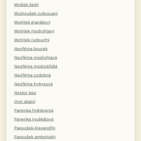
Mníšek šedý
Modroušek rudoocasý
Motýlek granátový
Motýlek modrohlavý
Motýlek rudouchý
Neoféma bourek
Neoféma modrohlavá
Neoféma modrokřídlá
Neoféma ozdobná
Neoféma tyrkysová
Nestor kea
Orel skalní
Panenka hnědoprsá
Panenka muškátová
Papoušek Alexandřin
Papoušek amboinský