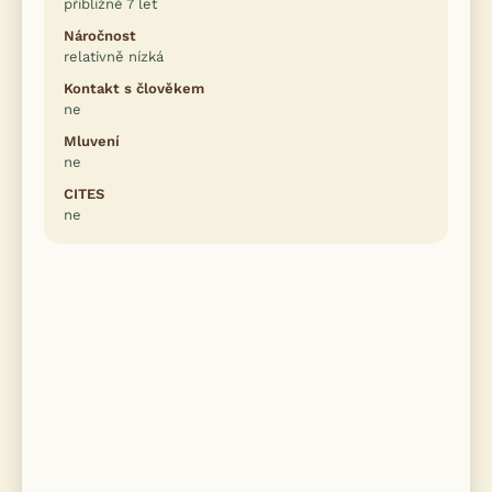
přibližně 7 let
Náročnost
relativně nízká
Kontakt s člověkem
ne
Mluvení
ne
CITES
ne