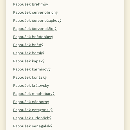
Papoušek Brehmův
Papoušek červenobřichý
Papoušek červenočapkový
Papoušek červenokřídlý
Papoušek hnědohlavý
Papoušek hnědý
Papoušek horský
Papoušek kapský
Papoušek karmínový
Papoušek konžský
Papoušek královský
Papoušek mnohobarvý
Papoušek nádherný
Papoušek patagonský
Papoušek rudobřichý
Papoušek senegalský