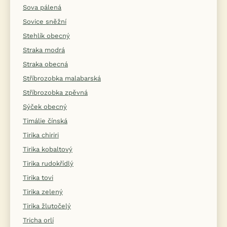
Sova pálená
Sovice sněžní
Stehlík obecný
Straka modrá
Straka obecná
Stříbrozobka malabarská
Stříbrozobka zpěvná
Sýček obecný
Timálie čínská
Tirika chiriri
Tirika kobaltový
Tirika rudokřídlý
Tirika tovi
Tirika zelený
Tirika žlutočelý
Tricha orlí