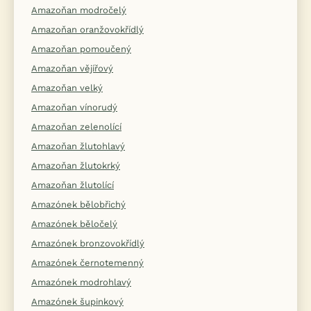
Amazoňan modročelý
Amazoňan oranžovokřídlý
Amazoňan pomoučený
Amazoňan vějířový
Amazoňan velký
Amazoňan vínorudý
Amazoňan zelenolící
Amazoňan žlutohlavý
Amazoňan žlutokrký
Amazoňan žlutolící
Amazónek bělobřichý
Amazónek běločelý
Amazónek bronzovokřídlý
Amazónek černotemenný
Amazónek modrohlavý
Amazónek šupinkový