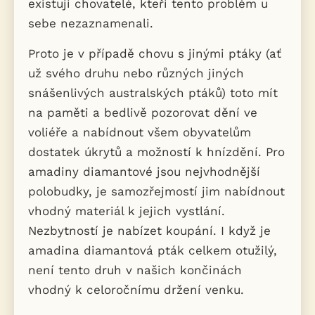
existují chovatelé, kteří tento problém u
sebe nezaznamenali.
Proto je v případě chovu s jinými ptáky (ať
už svého druhu nebo různých jiných
snášenlivých australských ptáků) toto mít
na paměti a bedlivě pozorovat dění ve
voliéře a nabídnout všem obyvatelům
dostatek úkrytů a možností k hnízdění. Pro
amadiny diamantové jsou nejvhodnější
polobudky, je samozřejmostí jim nabídnout
vhodný materiál k jejich vystlání.
Nezbytností je nabízet koupání. I když je
amadina diamantová pták celkem otužilý,
není tento druh v našich končinách
vhodný k celoročnímu držení venku.