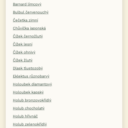
Barnard límcový
Bulbul červenouchý
Čečetka zimní
Chůvička japonská
Čížek černožlutý
Čížek lesní
Čížek ohnivý
Čížek žlutý
Dlask tlustozobý
Eklektus různobarvý
Holoubek diamantový
Holoubek kapský
Holub bronzovokřídlý
Holub chocholatý
Holub hřivnáč
Holub zelenokřídlý