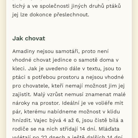
tichý a ve společnosti jiných druhů ptáků
jej lze dokonce přeslechnout.
Jak chovat
Amadiny nejsou samotáři, proto není
vhodné chovat jedince o samotě doma v
kleci. Jak je uvedeno dále v textu, jsou to
ptáci s potřebou prostoru a nejsou vhodné
pro chovatele, kteří nemají možnost jim jej
zajistit. Malý vzrůst nemusí znamenat malé
nároky na prostor. Ideální je ve voliéře mít
pár, kterému nabídneme možnost v klidu
hnízdit. Vajec bývá 4 až 6, jsou čistě bílá a
rodiče se na nich střídají 14 dní. Mláďata
vylétají po 22 dnech a ještě dalších 14 dní