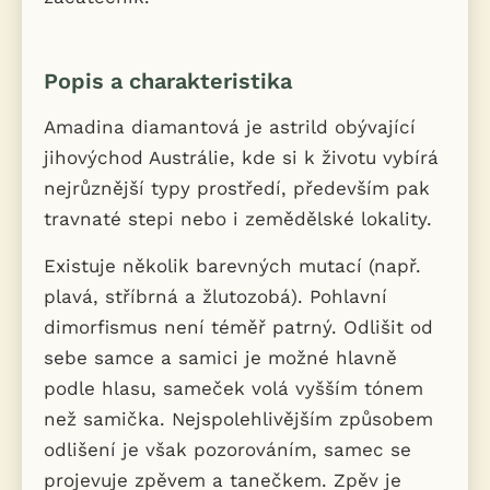
Popis a charakteristika
Amadina diamantová je astrild obývající
jihovýchod Austrálie, kde si k životu vybírá
nejrůznější typy prostředí, především pak
travnaté stepi nebo i zemědělské lokality.
Existuje několik barevných mutací (např.
plavá, stříbrná a žlutozobá). Pohlavní
dimorfismus není téměř patrný. Odlišit od
sebe samce a samici je možné hlavně
podle hlasu, sameček volá vyšším tónem
než samička. Nejspolehlivějším způsobem
odlišení je však pozorováním, samec se
projevuje zpěvem a tanečkem. Zpěv je