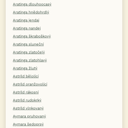
Aratinga dlouhoocasý
Aratinga hnědohrdlý
Aratinga jendaj
Aratinga nandej
Aratinga škraboškový
Aratinga sluneční
Aratinga zlatočelý
Aratinga zlatohlavý
Aratinga žlutý
Astrild bělolící
Astrild oranžovolící
Astrild rákosní
Astrild rudokrký
Astrild vlnkovaný
Aymara pruhovaný
Aymara šedoprsý