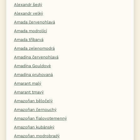
Alexandr šedý
Alexandr velký
Amada červenohlavá
Amada modrolící
Amada tříbarvá
Amada zelenomodrá
Amadina červenohlavá
Amadina Gouldové
Amadina pruhovaná
Amarant malý
Amarant tmavý
Amazoňan běločelý
Amazoňan černouchý
Amazoňan fialovotemenný
Amazoňan kubánský
Amazoňan modrobradý