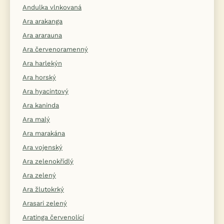
Andulka vlnkovaná
Ara arakanga
Ara ararauna
Ara červenoramenný
Ara harlekýn
Ara horský
Ara hyacintový
Ara kaninda
Ara malý
Ara marakána
Ara vojenský
Ara zelenokřídlý
Ara zelený
Ara žlutokrký
Arasari zelený
Aratinga červenolící