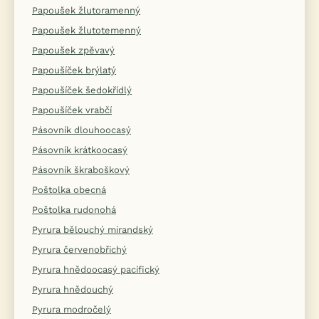
Papoušek žlutoramenný
Papoušek žlutotemenný
Papoušek zpěvavý
Papoušíček brýlatý
Papoušíček šedokřídlý
Papoušíček vrabčí
Pásovník dlouhoocasý
Pásovník krátkoocasý
Pásovník škraboškový
Poštolka obecná
Poštolka rudonohá
Pyrura bělouchý mirandský
Pyrura červenobřichý
Pyrura hnědoocasý pacifický
Pyrura hnědouchý
Pyrura modročelý