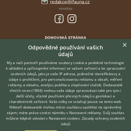
redakce@ifauna.cz
nonstop
DOMOVSKÁ STRÁNKA
×
INZERCE
Odpovědné používání vašich
údajů
DISKUSE
ČLÁNKY
My a naši partneři používáme soubory cookie a podobné technologie
k ukládání a zpřístupnění informací ve vašem zařízení a ke zpracování
ATLAS
osobních údajů, jako je vaše IP adresa, jedinečné identifikátory a
údaje o prohlížení, pro personalizovanou reklamu a obsah, měření
O nás
reklamy a obsahu, analýzu publika a zlepšování služeb.
Dodavatelé
třetích stran (1866)
mohou vaše údaje zpracovávat také pro tyto i
Kontakt
Hledáte zvířecího kamaráda?
další účely, včetně používání přesných údajů o geolokaci a
Zdarma vám poradí
Možnosti zvýraznění inzerátů
charakteristik zařízení. Vaše volby se vztahují pouze na tento web.
VETERINÁŘ ONLINE
Podmínky užití
Někteří dodavatelé mohou místo souhlasu spoléhat na oprávněný
KONZULTOVAT S
zájem; máte právo vznést námitku v
Nastavení reklamy
. Svůj souhlas
Zpracování osobních údajů
VETERINÁŘEM
můžete kdykoli odvolat v
Nastavení cookies
.
Zásady ochrany osobních
údajů
Přihlášení