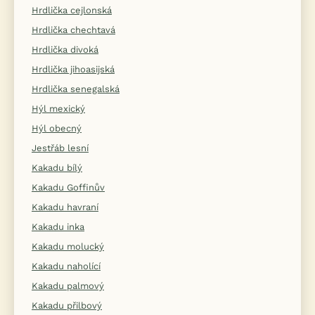
Hrdlička cejlonská
Hrdlička chechtavá
Hrdlička divoká
Hrdlička jihoasijská
Hrdlička senegalská
Hýl mexický
Hýl obecný
Jestřáb lesní
Kakadu bílý
Kakadu Goffinův
Kakadu havraní
Kakadu inka
Kakadu molucký
Kakadu naholící
Kakadu palmový
Kakadu přilbový