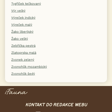
Tygříček tečkovaný
Výr velký
Výreček indický
Výreček malý
Žako liberijský
Žako velký
Zebřička pestrá
Zlatoprska malá
Zvonek zelený
Zvonohlík mozambický
Zvonohlík šedý
KONTAKT DO REDAKCE WEBU