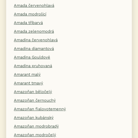
Amada červenohlavá
Amada modrolící
Amada tříbarvá
Amada zelenomodrá
Amadina červenohlavá
Amadina diamantová
Amadina Gouldové
Amadina pruhovaná
Amarant malý
Amarant tmavý
Amazoňan běločelý
Amazoňan černouchý
Amazoňan fialovotemenný
Amazoňan kubánský
Amazoňan modrobradý
Amazoňan modročelý