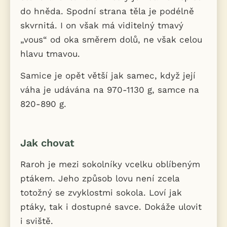
do hněda. Spodní strana těla je podélně
skvrnitá. I on však má viditelný tmavý
„vous“ od oka směrem dolů, ne však celou
hlavu tmavou.
Samice je opět větší jak samec, když její
váha je udávána na 970-1130 g, samce na
820-890 g.
Jak chovat
Raroh je mezi sokolníky vcelku oblíbeným
ptákem. Jeho způsob lovu není zcela
totožný se zvyklostmi sokola. Loví jak
ptáky, tak i dostupné savce. Dokáže ulovit
i sviště.