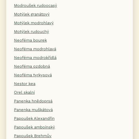
Modroušek rudoocasý
Motýlek granátový
Motýlek modrohlavý
Motýlek rudouchý
Neoféma bourek
Neoféma modrohlavá
Neoféma modrokřídlá
Neoféma ozdobná
Neoféma tyrkysová
Nestor kea
Orel skalní
Panenka hnědoprsá
Panenka muškátová
Papoušek Alexandřin
Papoušek amboinský
Papoušek Brehmův