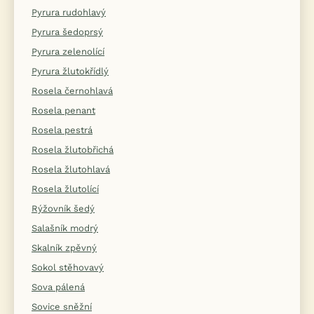
Pyrura rudohlavý
Pyrura šedoprsý
Pyrura zelenolící
Pyrura žlutokřídlý
Rosela černohlavá
Rosela penant
Rosela pestrá
Rosela žlutobřichá
Rosela žlutohlavá
Rosela žlutolící
Rýžovník šedý
Salašník modrý
Skalník zpěvný
Sokol stěhovavý
Sova pálená
Sovice sněžní