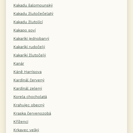
Kakadu šalomounský
Kakadu žlutočečelatý
Kakadu žlutolící
Kakapo soví
Kakariki jednobarvý
Kakariki rudočelý
Kakariki žlutočelý
Kanár
Káně Harrisova
Kardinál červený
Kardinál zelený
Korela chocholatá
Krahujec obecný
Kraska červenozobá
Kříženci
Krkavec velký