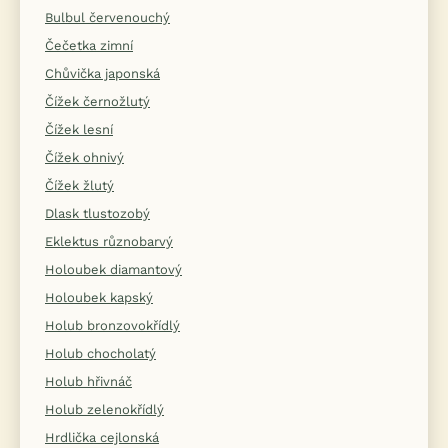
Bulbul červenouchý
Čečetka zimní
Chůvička japonská
Čížek černožlutý
Čížek lesní
Čížek ohnivý
Čížek žlutý
Dlask tlustozobý
Eklektus různobarvý
Holoubek diamantový
Holoubek kapský
Holub bronzovokřídlý
Holub chocholatý
Holub hřivnáč
Holub zelenokřídlý
Hrdlička cejlonská