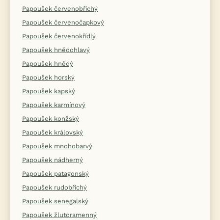
Papoušek červenobřichý
Papoušek červenočapkový
Papoušek červenokřídlý
Papoušek hnědohlavý
Papoušek hnědý
Papoušek horský
Papoušek kapský
Papoušek karmínový
Papoušek konžský
Papoušek královský
Papoušek mnohobarvý
Papoušek nádherný
Papoušek patagonský
Papoušek rudobřichý
Papoušek senegalský
Papoušek žlutoramenný