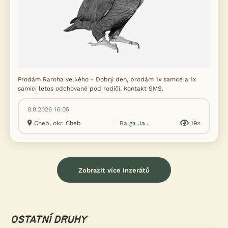
Prodám Raroha velkého - Dobrý den, prodám 1x samce a 1x
samici letos odchované pod rodiči. Kontakt SMS.
8.8.2026 16:05
Cheb, okr. Cheb
Balga Ja...
19×
Zobrazit více inzerátů
OSTATNÍ DRUHY