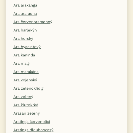
Ara arakanga
Ara ararauna
Ara červenoramenný
Ara harlekýn
Ara horský
Ara hyacintový
Ara kaninda
Ara malý
Ara marakána
Ara vojenský
Ara zelenokřídlý
Ara zelený
Ara žlutokrký
Arasari zelený
Aratinga červenolící
Aratinga dlouhoocasý