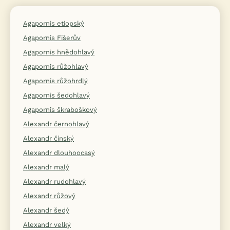
Agapornis etiopský
Agapornis Fišerův
Agapornis hnědohlavý
Agapornis růžohlavý
Agapornis růžohrdlý
Agapornis šedohlavý
Agapornis škraboškový
Alexandr černohlavý
Alexandr čínský
Alexandr dlouhoocasý
Alexandr malý
Alexandr rudohlavý
Alexandr růžový
Alexandr šedý
Alexandr velký