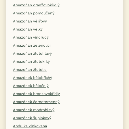
Amazoňan oranžovokřídlý
Amazoňan pomoučený
Amazoňan vějířový
Amazoňan velký
Amazoňan vínorudý
Amazoňan zelenolící
Amazoňan žlutohlavý
Amazoňan žlutokrký
Amazoňan žlutolící
Amazónek bělobřichý
Amazónek běločelý
Amazónek bronzovokřídlý
Amazónek černotemenný
Amazónek modrohlavý
Amazónek šupinkový
Andulka vlnkovaná