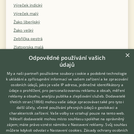
Výreček indický
Výreček malý
Žako liberijský
Žako velký
Zebřička pestrá
Zlatoprska malá
×
Zvonek zelený
Odpovědné používání vašich
údajů
Zvonohlík mozambický
Zvonohlík šedý
My a naši partneři používáme soubory cookie a podobné technologie
k ukládání a zpřístupnění informací ve vašem zařízení a ke zpracování
osobních údajů, jako je vaše IP adresa, jedinečné identifikátory a
údaje o prohlížení, pro personalizovanou reklamu a obsah, měření
reklamy a obsahu, analýzu publika a zlepšování služeb.
Dodavatelé
třetích stran (1866)
mohou vaše údaje zpracovávat také pro tyto i
Hledáte zvířecího kamaráda?
další účely, včetně používání přesných údajů o geolokaci a
Zdarma vám poradí
KONTAKT DO REDAKCE WEBU
charakteristik zařízení. Vaše volby se vztahují pouze na tento web.
VETERINÁŘ ONLINE
Někteří dodavatelé mohou místo souhlasu spoléhat na oprávněný
redakce@ifauna.cz
KONZULTOVAT S
zájem; máte právo vznést námitku v
Nastavení reklamy
. Svůj souhlas
nonstop
VETERINÁŘEM
můžete kdykoli odvolat v
Nastavení cookies
.
Zásady ochrany osobních