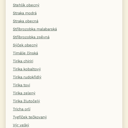
Stehlík obecný
Straka modrá
Straka obecná
Stříbrozobka malabarská
Stříbrozobka zpěvná
Sýček obecný
Timálie čínská
Tirika chiriri
Tirika kobaltový
Tirika rudokřídlý
Tirika tovi
Tirika zelený
Tirika žlutočelý
Tricha orlí
Tygříček tečkovaný
Výr velký