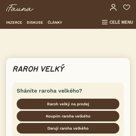
CELÉ MENU
INZERCE
DISKUSE
ČLÁNKY
RAROH VELKÝ
Sháníte raroha velkého?
Raroh velký na prodej
Koupím raroha velkého
Daruji raroha velkého