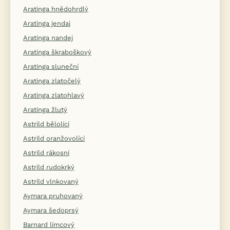
Aratinga hnědohrdlý
Aratinga jendaj
Aratinga nandej
Aratinga škraboškový
Aratinga sluneční
Aratinga zlatočelý
Aratinga zlatohlavý
Aratinga žlutý
Astrild bělolící
Astrild oranžovolící
Astrild rákosní
Astrild rudokrký
Astrild vlnkovaný
Aymara pruhovaný
Aymara šedoprsý
Barnard límcový