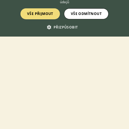
údajů
VŠE PŘIJMOUT
VŠE ODMÍTNOUT
DOMOVSKÁ STRÁNKA
PŘIZPŮSOBIT
INZERCE
DISKUSE
ČLÁNKY
ATLAS
O nás
Kontakt
Možnosti zvýraznění inzerátů
Podmínky užití
Zpracování osobních údajů
Přihlášení
Registrace