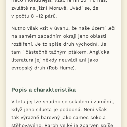
něco mohutnější. Vzácně hnízdí i u nás,
zvláště na jižní Moravě. Uvádí se, že
v počtu 8 –12 párů.
Nutno však vzít v úvahu, že naše území leží
na samém západním okraji jeho oblasti
rozšíření. Je to spíše druh východní. Je
tam i částečně tažným ptákem. Anglická
literatura jej někdy neuvádí ani jako
evropský druh (Rob Hume).
Popis a charakteristika
V letu jej lze snadno se sokolem i zaměnit,
když jeho silueta je podobná. Není však
tak výrazně barevný jako samec sokola
stěhovavého. Raroh velký je zbarven spíše