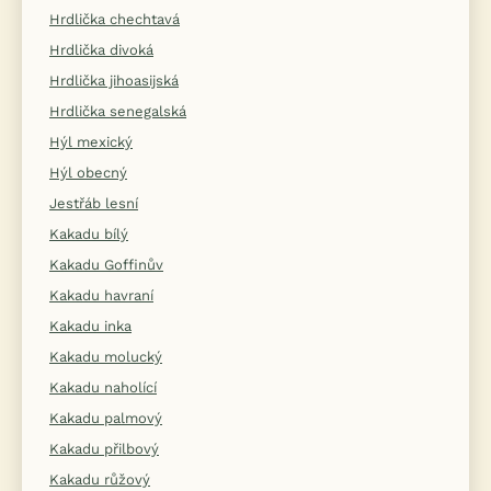
Hrdlička chechtavá
Hrdlička divoká
Hrdlička jihoasijská
Hrdlička senegalská
Hýl mexický
Hýl obecný
Jestřáb lesní
Kakadu bílý
Kakadu Goffinův
Kakadu havraní
Kakadu inka
Kakadu molucký
Kakadu naholící
Kakadu palmový
Kakadu přilbový
Kakadu růžový