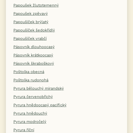
Papoušek žlutotemenný
Papoušek zpěvavý
Papoušíček brýlatý
Papoušíček šedokřídlý
Papoušíček vrabčí
Pásovník dlouhoocasý
Pásovník krátkoocasý
Pásovník škraboškový
Poštolka obecná
Poštolka rudonohá
Pyrura bělouchý mirandský
Pyrura červenobřichý
Pyrura hnědoocasý pacifický
Pyrura hnědouchý
Pyrura modročelý
Pyrura říční