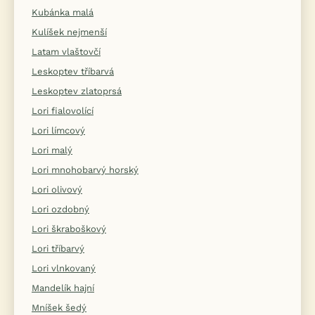
Kubánka malá
Kulíšek nejmenší
Latam vlaštovčí
Leskoptev tříbarvá
Leskoptev zlatoprsá
Lori fialovolící
Lori límcový
Lori malý
Lori mnohobarvý horský
Lori olivový
Lori ozdobný
Lori škraboškový
Lori tříbarvý
Lori vlnkovaný
Mandelík hajní
Mníšek šedý