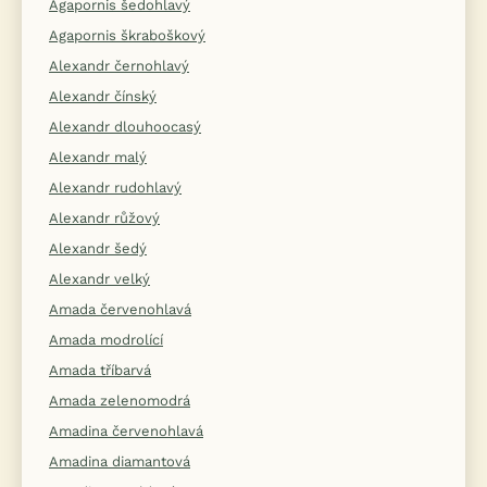
Agapornis šedohlavý
Agapornis škraboškový
Alexandr černohlavý
Alexandr čínský
Alexandr dlouhoocasý
Alexandr malý
Alexandr rudohlavý
Alexandr růžový
Alexandr šedý
Alexandr velký
Amada červenohlavá
Amada modrolící
Amada tříbarvá
Amada zelenomodrá
Amadina červenohlavá
Amadina diamantová