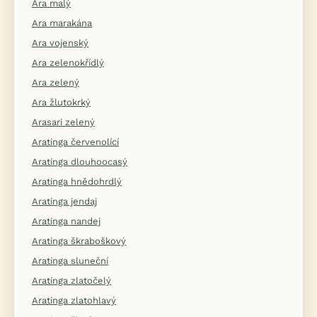
Ara malý
Ara marakána
Ara vojenský
Ara zelenokřídlý
Ara zelený
Ara žlutokrký
Arasari zelený
Aratinga červenolící
Aratinga dlouhoocasý
Aratinga hnědohrdlý
Aratinga jendaj
Aratinga nandej
Aratinga škraboškový
Aratinga sluneční
Aratinga zlatočelý
Aratinga zlatohlavý