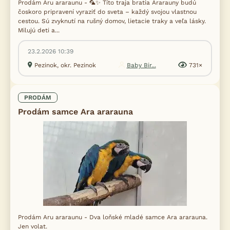
Prodám Aru araraunu - 🦜✨ Títo traja bratia Ararauny budú
čoskoro pripravení vyraziť do sveta – každý svojou vlastnou
cestou. Sú zvyknutí na rušný domov, lietacie traky a veľa lásky.
Milujú deti a...
23.2.2026 10:39
Pezinok, okr. Pezinok
Baby Bir...
731×
PRODÁM
Prodám samce Ara ararauna
Prodám Aru araraunu - Dva loňské mladé samce Ara ararauna.
Jen volat.