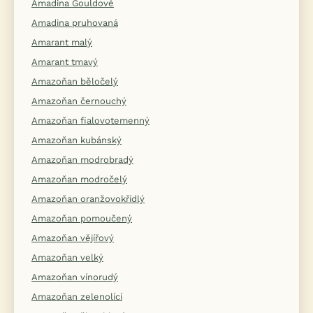
Amadina Gouldové
Amadina pruhovaná
Amarant malý
Amarant tmavý
Amazoňan běločelý
Amazoňan černouchý
Amazoňan fialovotemenný
Amazoňan kubánský
Amazoňan modrobradý
Amazoňan modročelý
Amazoňan oranžovokřídlý
Amazoňan pomoučený
Amazoňan vějířový
Amazoňan velký
Amazoňan vínorudý
Amazoňan zelenolící