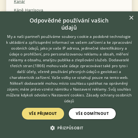
Kanár
Káně Harrisova
×
Kardinál červený
Odpovědné používání vašich
údajů
Kardinál zelený
Korela chocholatá
My a naši partneři používáme soubory cookie a podobné technologie
k ukládání a zpřístupnění informací ve vašem zařízení a ke zpracování
Krahujec obecný
osobních údajů, jako je vaše IP adresa, jedinečné identifikátory a
Kraska červenozobá
údaje o prohlížení, pro personalizovanou reklamu a obsah, měření
reklamy a obsahu, analýzu publika a zlepšování služeb.
Dodavatelé
Kříženci
třetích stran (1866)
mohou vaše údaje zpracovávat také pro tyto i
Hledáte zvířecího kamaráda?
Krkavec velký
další účely, včetně používání přesných údajů o geolokaci a
Zdarma vám poradí
charakteristik zařízení. Vaše volby se vztahují pouze na tento web.
Kubánka malá
VETERINÁŘ ONLINE
Někteří dodavatelé mohou místo souhlasu spoléhat na oprávněný
Kulíšek nejmenší
KONZULTOVAT S
zájem; máte právo vznést námitku v
Nastavení reklamy
. Svůj souhlas
VETERINÁŘEM
můžete kdykoli odvolat v
Nastavení cookies
.
Zásady ochrany osobních
Latam vlaštovčí
údajů
Leskoptev tříbarvá
VŠE PŘIJMOUT
VŠE ODMÍTNOUT
Leskoptev zlatoprsá
Lori fialovolící
PŘIZPŮSOBIT
Lori límcový