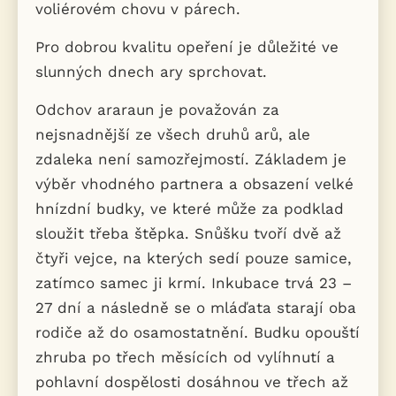
voliérovém chovu v párech.
Pro dobrou kvalitu opeření je důležité ve
slunných dnech ary sprchovat.
Odchov araraun je považován za
nejsnadnější ze všech druhů arů, ale
zdaleka není samozřejmostí. Základem je
výběr vhodného partnera a obsazení velké
hnízdní budky, ve které může za podklad
sloužit třeba štěpka. Snůšku tvoří dvě až
čtyři vejce, na kterých sedí pouze samice,
zatímco samec ji krmí. Inkubace trvá 23 –
27 dní a následně se o mláďata starají oba
rodiče až do osamostatnění. Budku opouští
zhruba po třech měsících od vylíhnutí a
pohlavní dospělosti dosáhnou ve třech až