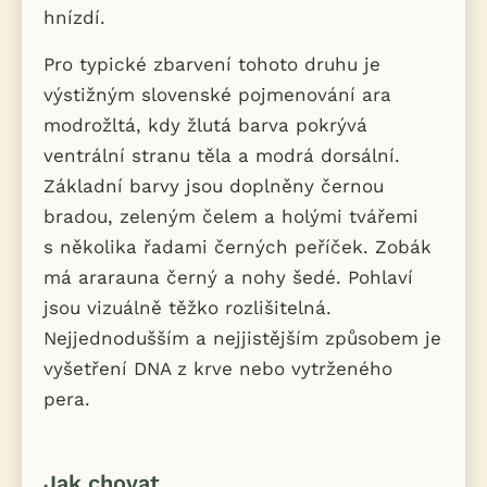
hnízdí.
Pro typické zbarvení tohoto druhu je
výstižným slovenské pojmenování ara
modrožltá, kdy žlutá barva pokrývá
ventrální stranu těla a modrá dorsální.
Základní barvy jsou doplněny černou
bradou, zeleným čelem a holými tvářemi
s několika řadami černých peříček. Zobák
má ararauna černý a nohy šedé. Pohlaví
jsou vizuálně těžko rozlišitelná.
Nejjednodušším a nejjistějším způsobem je
vyšetření DNA z krve nebo vytrženého
pera.
Jak chovat