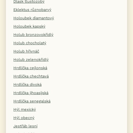
Dlask tlustozobý
Eklektus různobarvý
Holoubek diamantový
Holoubek kapský
Holub bronzovokřídlý
Holub chocholatý
Holub hřivnáč
Holub zelenokřídlý
Hrdlička cejlonská
Hrdlička chechtavá
Hrdlička divoká
Hrdlička jihoasijská
Hrdlička senegalská
Hýl mexický
Hýl obecný
Jestřáb lesní