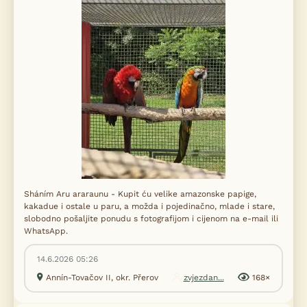
Sháním Aru araraunu - Kupit ću velike amazonske papige,
kakadue i ostale u paru, a možda i pojedinačno, mlade i stare,
slobodno pošaljite ponudu s fotografijom i cijenom na e-mail ili
WhatsApp.
14.6.2026 05:26
Annín-Tovačov II, okr. Přerov
zvjezdan...
168×