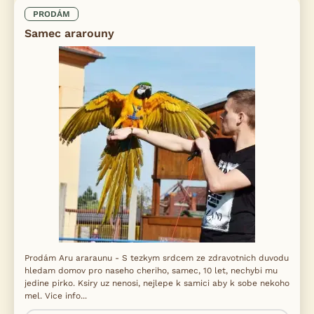
PRODÁM
Samec ararouny
Prodám Aru araraunu - S tezkym srdcem ze zdravotnich duvodu
hledam domov pro naseho cheriho, samec, 10 let, nechybi mu
jedine pirko. Ksiry uz nenosi, nejlepe k samici aby k sobe nekoho
mel. Vice info...