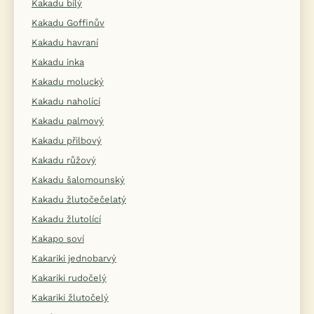
Kakadu bílý
Kakadu Goffinův
Kakadu havraní
Kakadu inka
Kakadu molucký
Kakadu naholící
Kakadu palmový
Kakadu přilbový
Kakadu růžový
Kakadu šalomounský
Kakadu žlutočečelatý
Kakadu žlutolící
Kakapo soví
Kakariki jednobarvý
Kakariki rudočelý
Kakariki žlutočelý