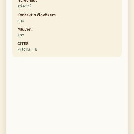
Náročnost
střední
Kontakt s člověkem
ano
Mluvení
ano
CITES
Příloha II B