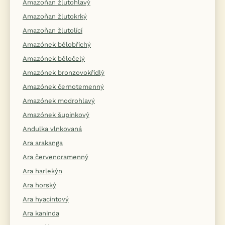
Amazoňan žlutohlavý
Amazoňan žlutokrký
Amazoňan žlutolící
Amazónek bělobřichý
Amazónek běločelý
Amazónek bronzovokřídlý
Amazónek černotemenný
Amazónek modrohlavý
Amazónek šupinkový
Andulka vlnkovaná
Ara arakanga
Ara červenoramenný
Ara harlekýn
Ara horský
Ara hyacintový
Ara kaninda