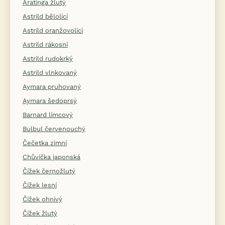
Aratinga žlutý
Astrild bělolící
Astrild oranžovolící
Astrild rákosní
Astrild rudokrký
Astrild vlnkovaný
Aymara pruhovaný
Aymara šedoprsý
Barnard límcový
Bulbul červenouchý
Čečetka zimní
Chůvička japonská
Čížek černožlutý
Čížek lesní
Čížek ohnivý
Čížek žlutý