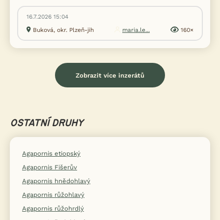
16.7.2026 15:04
Buková, okr. Plzeň-jih
maria.le...
160×
Zobrazit více inzerátů
OSTATNÍ DRUHY
Agapornis etiopský
Agapornis Fišerův
Agapornis hnědohlavý
Agapornis růžohlavý
Agapornis růžohrdlý