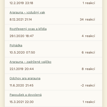
12.2.2019 23:18
1
reakcí
Ararauna - vzdušný vak
8.12.2021 21:14
34
reakcí
Roztřepený ocas a křídla
29.1.2020 18:47
4
reakcí
Pohádka
10.5.2020 07:50
6
reakcí
Ararauna - zadržené vajíčko
22.1.2019 20:44
8
reakcí
Odchov ara ararauna
11.6.2020 21:45
-2
reakcí
Papoušek a dovolená
15.3.2021 22:30
1
reakcí