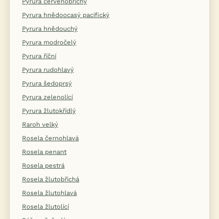
Pyrura červenobřichý
Pyrura hnědoocasý pacifický
Pyrura hnědouchý
Pyrura modročelý
Pyrura říční
Pyrura rudohlavý
Pyrura šedoprsý
Pyrura zelenolící
Pyrura žlutokřídlý
Raroh velký
Rosela černohlavá
Rosela penant
Rosela pestrá
Rosela žlutobřichá
Rosela žlutohlavá
Rosela žlutolící