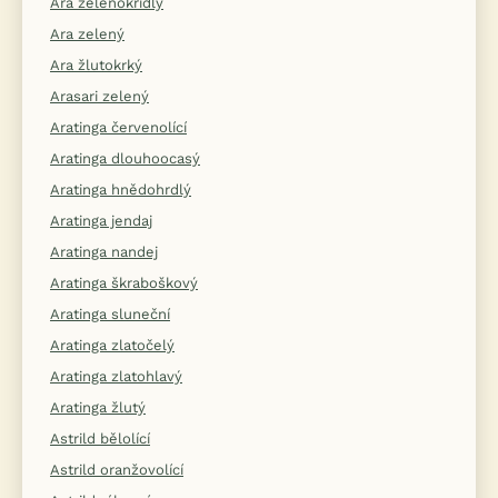
Ara zelenokřídlý
Ara zelený
Ara žlutokrký
Arasari zelený
Aratinga červenolící
Aratinga dlouhoocasý
Aratinga hnědohrdlý
Aratinga jendaj
Aratinga nandej
Aratinga škraboškový
Aratinga sluneční
Aratinga zlatočelý
Aratinga zlatohlavý
Aratinga žlutý
Astrild bělolící
Astrild oranžovolící