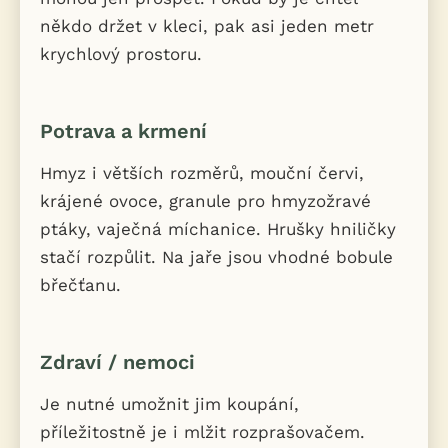
někdo držet v kleci, pak asi jeden metr
krychlový prostoru.
Potrava a krmení
Hmyz i větších rozměrů, mouční červi,
krájené ovoce, granule pro hmyzožravé
ptáky, vaječná míchanice. Hrušky hniličky
stačí rozpůlit. Na jaře jsou vhodné bobule
břečťanu.
Zdraví / nemoci
Je nutné umožnit jim koupání,
příležitostně je i mlžit rozprašovačem.