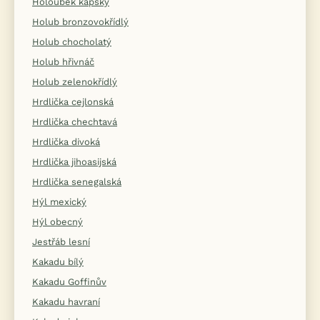
Holoubek kapský
Holub bronzovokřídlý
Holub chocholatý
Holub hřivnáč
Holub zelenokřídlý
Hrdlička cejlonská
Hrdlička chechtavá
Hrdlička divoká
Hrdlička jihoasijská
Hrdlička senegalská
Hýl mexický
Hýl obecný
Jestřáb lesní
Kakadu bílý
Kakadu Goffinův
Kakadu havraní