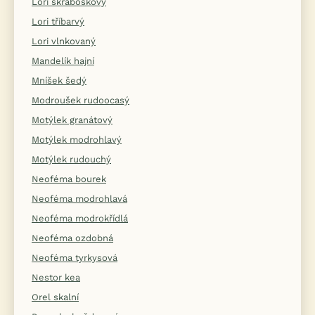
Lori škraboškový
Lori tříbarvý
Lori vlnkovaný
Mandelík hajní
Mníšek šedý
Modroušek rudoocasý
Motýlek granátový
Motýlek modrohlavý
Motýlek rudouchý
Neoféma bourek
Neoféma modrohlavá
Neoféma modrokřídlá
Neoféma ozdobná
Neoféma tyrkysová
Nestor kea
Orel skalní