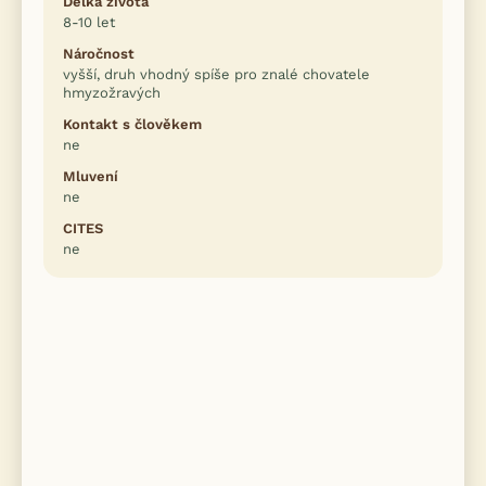
Délka života
8-10 let
Náročnost
vyšší, druh vhodný spíše pro znalé chovatele
hmyzožravých
Kontakt s člověkem
ne
Mluvení
ne
CITES
ne