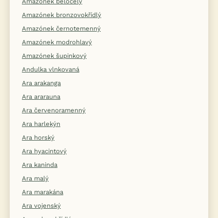
Amazónek běločelý
Amazónek bronzovokřídlý
Amazónek černotemenný
Amazónek modrohlavý
Amazónek šupinkový
Andulka vlnkovaná
Ara arakanga
Ara ararauna
Ara červenoramenný
Ara harlekýn
Ara horský
Ara hyacintový
Ara kaninda
Ara malý
Ara marakána
Ara vojenský