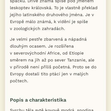
špačků. Dříve známá spíše pod jménem
leskoptev královská. To je vlastně překlad
jejího latinského druhového jména. Je v
Evropě málo známá, k vidění je spíše
v zoologických zahradách.
Je velmi pestře zbarvená a nápadná
dlouhým ocasem. Je rozšířena
v severovýchodní Africe, od Etiopie
směrem na jih až po sever Tanzanie, ale
v přírodě není příliš početná. Proto se do
Evropy dostali tito ptáci jen v malých
počtech.
Popis a charakteristika
Svrchu těla sytě kovově modrá, spodina