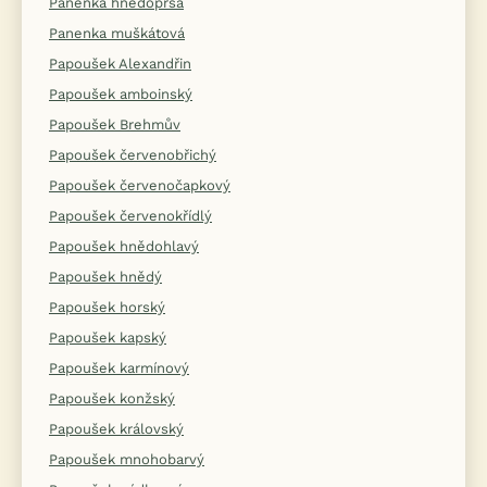
Panenka hnědoprsá
Panenka muškátová
Papoušek Alexandřin
Papoušek amboinský
Papoušek Brehmův
Papoušek červenobřichý
Papoušek červenočapkový
Papoušek červenokřídlý
Papoušek hnědohlavý
Papoušek hnědý
Papoušek horský
Papoušek kapský
Papoušek karmínový
Papoušek konžský
Papoušek královský
Papoušek mnohobarvý