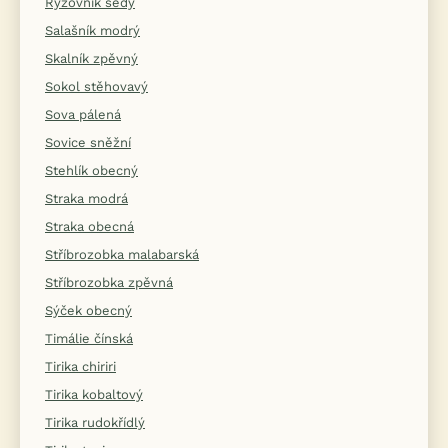
Rýžovník šedý
Salašník modrý
Skalník zpěvný
Sokol stěhovavý
Sova pálená
Sovice sněžní
Stehlík obecný
Straka modrá
Straka obecná
Stříbrozobka malabarská
Stříbrozobka zpěvná
Sýček obecný
Timálie čínská
Tirika chiriri
Tirika kobaltový
Tirika rudokřídlý