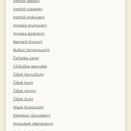
Astrild rákosní
Astrild rudokrký
Astrild vlnkovaný
Aymara pruhovaný
Aymara šedoprsý
Barnard límcový
Bulbul červenouchý
Čečetka zimní
Chůvička japonská
Čížek černožlutý
Čížek lesní
Čížek ohnivý
Čížek žlutý
Dlask tlustozobý
Eklektus různobarvý
Holoubek diamantový