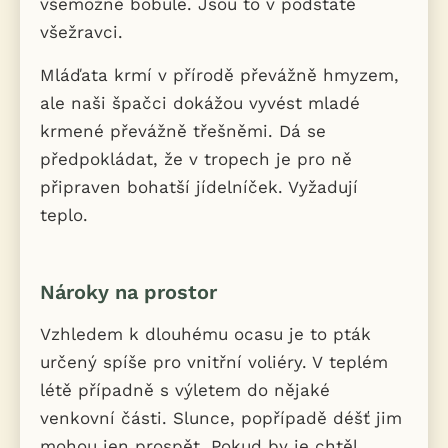
všemožné bobule. Jsou to v podstatě
všežravci.
Mláďata krmí v přírodě převážně hmyzem,
ale naši špačci dokážou vyvést mladé
krmené převážně třešněmi. Dá se
předpokládat, že v tropech je pro ně
připraven bohatší jídelníček. Vyžadují
teplo.
Nároky na prostor
Vzhledem k dlouhému ocasu je to pták
určený spíše pro vnitřní voliéry. V teplém
létě případně s výletem do nějaké
venkovní části. Slunce, popřípadě déšť jim
mohou jen prospět. Pokud by je chtěl