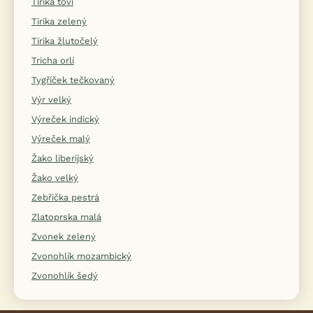
Tirika tovi
Tirika zelený
Tirika žlutočelý
Tricha orlí
Tygříček tečkovaný
Výr velký
Výreček indický
Výreček malý
Žako liberijský
Žako velký
Zebřička pestrá
Zlatoprska malá
Zvonek zelený
Zvonohlík mozambický
Zvonohlík šedý