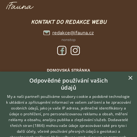
KONTAKT DO REDAKCE WEBU
redakce@ifauna.cz
nonstop
DOMOVSKÁ STRÁNKA
×
INZERCE
Odpovědné používání vašich
DISKUSE
údajů
ČLÁNKY
My a naši partneři používáme soubory cookie a podobné technologie
ATLAS
k ukládání a zpřístupnění informací ve vašem zařízení a ke zpracování
osobních údajů, jako je vaše IP adresa, jedinečné identifikátory a
údaje o prohlížení, pro personalizovanou reklamu a obsah, měření
O nás
reklamy a obsahu, analýzu publika a zlepšování služeb.
Dodavatelé
třetích stran (1866)
mohou vaše údaje zpracovávat také pro tyto i
Kontakt
Hledáte zvířecího kamaráda?
další účely, včetně používání přesných údajů o geolokaci a
Zdarma vám poradí
Možnosti zvýraznění inzerátů