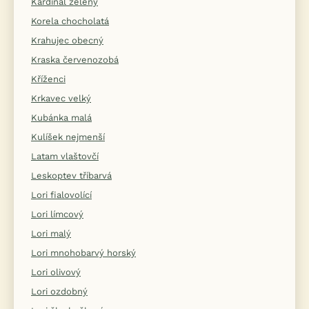
Kardinál zelený
Korela chocholatá
Krahujec obecný
Kraska červenozobá
Kříženci
Krkavec velký
Kubánka malá
Kulíšek nejmenší
Latam vlaštovčí
Leskoptev tříbarvá
Lori fialovolící
Lori límcový
Lori malý
Lori mnohobarvý horský
Lori olivový
Lori ozdobný