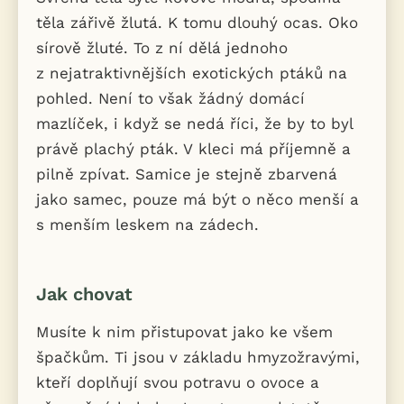
těla zářivě žlutá. K tomu dlouhý ocas. Oko
sírově žluté. To z ní dělá jednoho
z nejatraktivnějších exotických ptáků na
pohled. Není to však žádný domácí
mazlíček, i když se nedá říci, že by to byl
právě plachý pták. V kleci má příjemně a
pilně zpívat. Samice je stejně zbarvená
jako samec, pouze má být o něco menší a
s menším leskem na zádech.
Jak chovat
Musíte k nim přistupovat jako ke všem
špačkům. Ti jsou v základu hmyzožravými,
kteří doplňují svou potravu o ovoce a