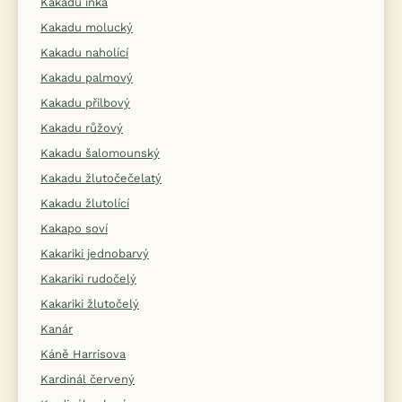
Kakadu inka
Kakadu molucký
Kakadu naholící
Kakadu palmový
Kakadu přilbový
Kakadu růžový
Kakadu šalomounský
Kakadu žlutočečelatý
Kakadu žlutolící
Kakapo soví
Kakariki jednobarvý
Kakariki rudočelý
Kakariki žlutočelý
Kanár
Káně Harrisova
Kardinál červený