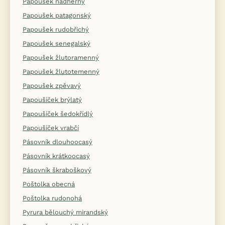
Papoušek nádherný
Papoušek patagonský
Papoušek rudobřichý
Papoušek senegalský
Papoušek žlutoramenný
Papoušek žlutotemenný
Papoušek zpěvavý
Papoušíček brýlatý
Papoušíček šedokřídlý
Papoušíček vrabčí
Pásovník dlouhoocasý
Pásovník krátkoocasý
Pásovník škraboškový
Poštolka obecná
Poštolka rudonohá
Pyrura bělouchý mirandský