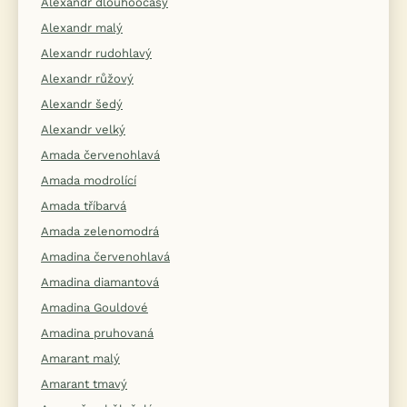
Alexandr dlouhoocasý
Alexandr malý
Alexandr rudohlavý
Alexandr růžový
Alexandr šedý
Alexandr velký
Amada červenohlavá
Amada modrolící
Amada tříbarvá
Amada zelenomodrá
Amadina červenohlavá
Amadina diamantová
Amadina Gouldové
Amadina pruhovaná
Amarant malý
Amarant tmavý