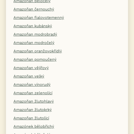
Amazoňan běločelý
Amazoňan černouchý
Amazoňan fialovotemenný
Amazoňan kubánský
Amazoňan modrobradý
Amazoňan modročelý
Amazoňan oranžovokřídlý
Amazoňan pomoučený
Amazoňan vějířový
Amazoňan velký
Amazoňan vínorudý
Amazoňan zelenolící
Amazoňan žlutohlavý
Amazoňan žlutokrký
Amazoňan žlutolící
Amazónek bělobřichý