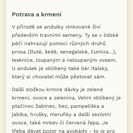
Potrava a krmení
V přírodě se andulky vlnkované živí
především travními semeny. Ty se v lidské
péči nahrazují pomocí různých druhů
prosa (žluté, šedé, senegalské, čumíza...),
lesknice, loupaným a neloupaným ovsem.
U andulek je oblíbený také bér italský,
který si chovatel může pěstovat sám.
Další složkou krmné dávky je zelené
krmení, ovoce a zelenina. Velmi oblíbený je
ptačinec žabinec, bez, pampeliška a
jablka, hrušky, meruňky a další sezónní
ovoce, také mrkev či červená řepa. Je
třeba dávat pozor na avokádo - to je pro