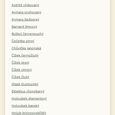
Astrild vlnkovaný
Aymara pruhovaný
Aymara šedoprsý
Barnard límcový
Bulbul červenouchý
Čečetka zimní
Chůvička japonská
Čížek černožlutý
Čížek lesní
Čížek ohnivý
Čížek žlutý
Dlask tlustozobý
Eklektus různobarvý
Holoubek diamantový
Holoubek kapský
Holub bronzovokřídlý