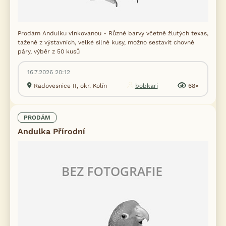
Prodám Andulku vlnkovanou - Různé barvy včetně žlutých texas,
tažené z výstavních, velké silné kusy, možno sestavit chovné
páry, výběr z 50 kusů
16.7.2026 20:12
Radovesnice II, okr. Kolín
bobkari
68×
PRODÁM
Andulka Přírodní