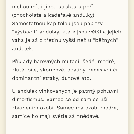
mohou mít i jinou strukturu peří
(chocholaté a kadeřavé andulky).
Samostatnou kapitolou jsou pak tzv.
“výstavní” andulky, které jsou větší a jejich
váha je až o třetinu vyšší než u “běžných”
andulek.
Příklady barevných mutací: šedé, modré,
žluté, bílé, skořicové, opalíny, recesivní či
dominantní straky, duhové atd.
U andulek vlnkovaných je patrný pohlavní
dimorfismus. Samec se od samice liší
zbarvením ozobí. Samec má ozobí modré,
samice ho mají světlé až hnědavé.