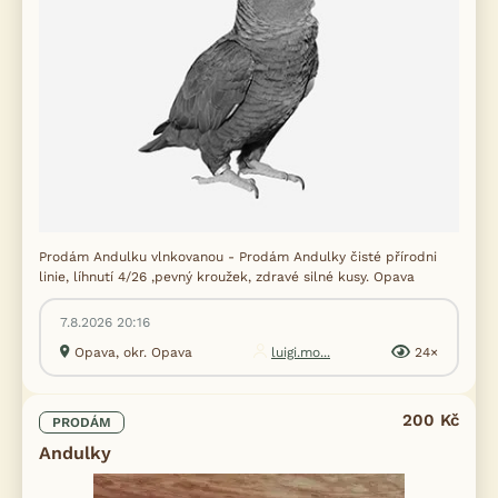
Prodám Andulku vlnkovanou - Prodám Andulky čisté přírodni
linie, líhnutí 4/26 ,pevný kroužek, zdravé silné kusy. Opava
7.8.2026 20:16
Opava, okr. Opava
luigi.mo...
24×
200 Kč
PRODÁM
Andulky