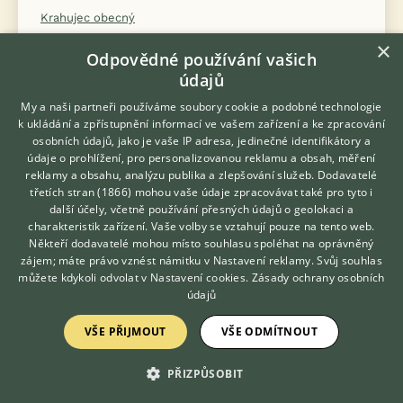
Krahujec obecný
Kraska červenozobá
×
Odpovědné používání vašich
Kříženci
údajů
Krkavec velký
My a naši partneři používáme soubory cookie a podobné technologie
Kubánka malá
k ukládání a zpřístupnění informací ve vašem zařízení a ke zpracování
osobních údajů, jako je vaše IP adresa, jedinečné identifikátory a
Kulíšek nejmenší
údaje o prohlížení, pro personalizovanou reklamu a obsah, měření
Latam vlaštovčí
reklamy a obsahu, analýzu publika a zlepšování služeb.
Dodavatelé
třetích stran (1866)
mohou vaše údaje zpracovávat také pro tyto i
Leskoptev tříbarvá
Hledáte zvířecího kamaráda?
další účely, včetně používání přesných údajů o geolokaci a
Zdarma vám poradí
Leskoptev zlatoprsá
charakteristik zařízení. Vaše volby se vztahují pouze na tento web.
VETERINÁŘ ONLINE
Někteří dodavatelé mohou místo souhlasu spoléhat na oprávněný
Lori fialovolící
KONZULTOVAT S
zájem; máte právo vznést námitku v
Nastavení reklamy
. Svůj souhlas
Lori límcový
VETERINÁŘEM
můžete kdykoli odvolat v
Nastavení cookies
.
Zásady ochrany osobních
údajů
Lori malý
Lori mnohobarvý horský
VŠE PŘIJMOUT
VŠE ODMÍTNOUT
Lori olivový
Lori ozdobný
PŘIZPŮSOBIT
Lori škraboškový