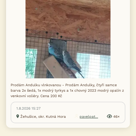
Prodám Andulku vlnkovanou - Prodám Andulky, čtyři samce
barva 2x šedá, 1x modrý tyrkys a 1x chovný 2023 modrý opalín z
venkovní voliéry. Cena 200 Kč
1.8.2026 15:27
Žehušice, okr. Kutná Hora
pavelpat...
46×