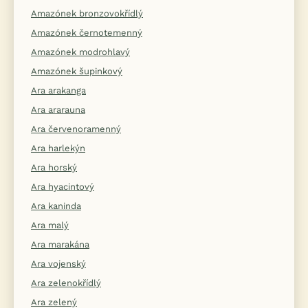
Amazónek bronzovokřídlý
Amazónek černotemenný
Amazónek modrohlavý
Amazónek šupinkový
Ara arakanga
Ara ararauna
Ara červenoramenný
Ara harlekýn
Ara horský
Ara hyacintový
Ara kaninda
Ara malý
Ara marakána
Ara vojenský
Ara zelenokřídlý
Ara zelený