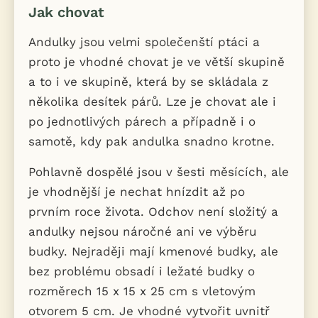
Jak chovat
Andulky jsou velmi společenští ptáci a
proto je vhodné chovat je ve větší skupině
a to i ve skupině, která by se skládala z
několika desítek párů. Lze je chovat ale i
po jednotlivých párech a případně i o
samotě, kdy pak andulka snadno krotne.
Pohlavně dospělé jsou v šesti měsících, ale
je vhodnější je nechat hnízdit až po
prvním roce života. Odchov není složitý a
andulky nejsou náročné ani ve výběru
budky. Nejraději mají kmenové budky, ale
bez problému obsadí i ležaté budky o
rozměrech 15 x 15 x 25 cm s vletovým
otvorem 5 cm. Je vhodné vytvořit uvnitř