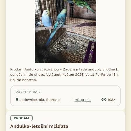
Prodám Andulku vlnkovanou - Zadám mladé andulky vhodné k
ochočení i do chovu. Vylétnutí květen 2026. Volat Po-Pá po 16h.
So-Ne nonstop.
20.7.2026 15:17
Jedovnice, okr. Blansko
mil.prok...
108×
PRODÁM
Andulka-letošní mláďata