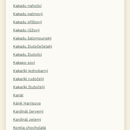
Kakadu naholící
Kakadu palmový
Kakadu přilbový
Kakadu růžový
Kakadu šalomounský
Kakadu žlutočečelatý
Kakadu žlutolící
Kakapo soví
Kakariki jednobarvý
Kakariki rudočelý
Kakariki žlutočelý
Kanár
Káně Harrisova
Kardinál červený
Kardinál zelený
Korela chocholatá