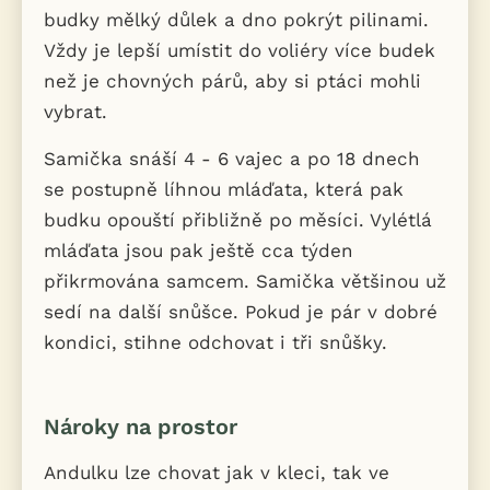
budky mělký důlek a dno pokrýt pilinami.
Vždy je lepší umístit do voliéry více budek
než je chovných párů, aby si ptáci mohli
vybrat.
Samička snáší 4 - 6 vajec a po 18 dnech
se postupně líhnou mláďata, která pak
budku opouští přibližně po měsíci. Vylétlá
mláďata jsou pak ještě cca týden
přikrmována samcem. Samička většinou už
sedí na další snůšce. Pokud je pár v dobré
kondici, stihne odchovat i tři snůšky.
Nároky na prostor
Andulku lze chovat jak v kleci, tak ve