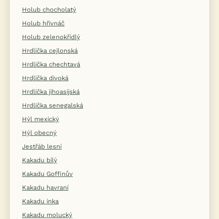
Holub chocholatý
Holub hřivnáč
Holub zelenokřídlý
Hrdlička cejlonská
Hrdlička chechtavá
Hrdlička divoká
Hrdlička jihoasijská
Hrdlička senegalská
Hýl mexický
Hýl obecný
Jestřáb lesní
Kakadu bílý
Kakadu Goffinův
Kakadu havraní
Kakadu inka
Kakadu molucký