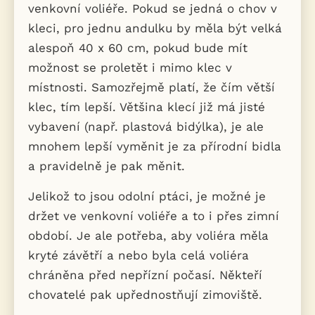
venkovní voliéře. Pokud se jedná o chov v
kleci, pro jednu andulku by měla být velká
alespoň 40 x 60 cm, pokud bude mít
možnost se proletět i mimo klec v
místnosti. Samozřejmě platí, že čím větší
klec, tím lepší. Většina klecí již má jisté
vybavení (např. plastová bidýlka), je ale
mnohem lepší vyměnit je za přírodní bidla
a pravidelně je pak měnit.
Jelikož to jsou odolní ptáci, je možné je
držet ve venkovní voliéře a to i přes zimní
období. Je ale potřeba, aby voliéra měla
kryté závětří a nebo byla celá voliéra
chráněna před nepřízní počasí. Někteří
chovatelé pak upřednostňují zimoviště.