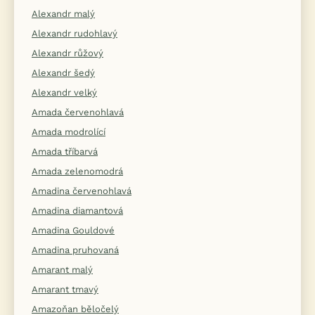
Alexandr malý
Alexandr rudohlavý
Alexandr růžový
Alexandr šedý
Alexandr velký
Amada červenohlavá
Amada modrolící
Amada tříbarvá
Amada zelenomodrá
Amadina červenohlavá
Amadina diamantová
Amadina Gouldové
Amadina pruhovaná
Amarant malý
Amarant tmavý
Amazoňan běločelý