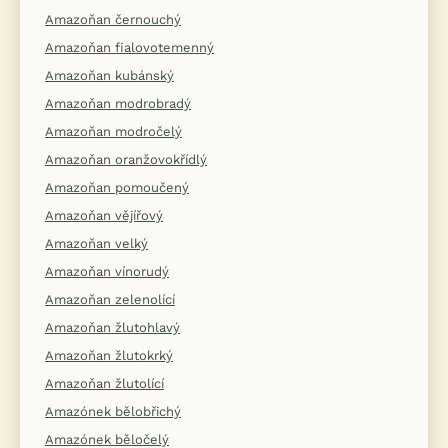
Amazoňan černouchý
Amazoňan fialovotemenný
Amazoňan kubánský
Amazoňan modrobradý
Amazoňan modročelý
Amazoňan oranžovokřídlý
Amazoňan pomoučený
Amazoňan vějířový
Amazoňan velký
Amazoňan vínorudý
Amazoňan zelenolící
Amazoňan žlutohlavý
Amazoňan žlutokrký
Amazoňan žlutolící
Amazónek bělobřichý
Amazónek běločelý