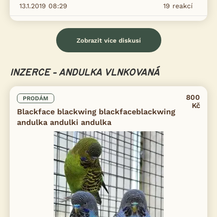
13.1.2019 08:29
19
reakcí
Zobrazit více diskusí
INZERCE - ANDULKA VLNKOVANÁ
800
PRODÁM
Kč
Blackface blackwing blackfaceblackwing
andulka andulki andulka