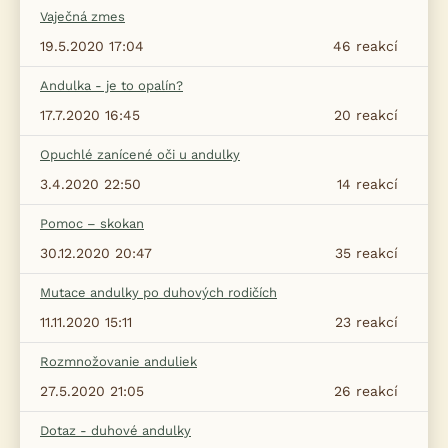
Vaječná zmes
19.5.2020 17:04
46
reakcí
Andulka - je to opalín?
17.7.2020 16:45
20
reakcí
Opuchlé zanícené oči u andulky
3.4.2020 22:50
14
reakcí
Pomoc – skokan
30.12.2020 20:47
35
reakcí
Mutace andulky po duhových rodičích
11.11.2020 15:11
23
reakcí
Rozmnožovanie anduliek
27.5.2020 21:05
26
reakcí
Dotaz - duhové andulky