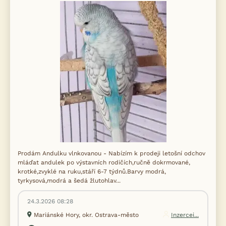
Prodám Andulku vlnkovanou - Nabízím k prodeji letošní odchov
mláďat andulek po výstavních rodičích,ručně dokrmované,
krotké,zvyklé na ruku,stáří 6-7 týdnů.Barvy modrá,
tyrkysová,modrá a šedá žlutohlav...
24.3.2026 08:28
Mariánské Hory, okr. Ostrava-město
Inzercei...