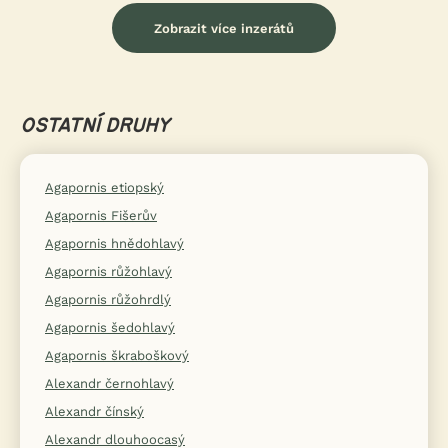
Zobrazit více inzerátů
OSTATNÍ DRUHY
Agapornis etiopský
Agapornis Fišerův
Agapornis hnědohlavý
Agapornis růžohlavý
Agapornis růžohrdlý
Agapornis šedohlavý
Agapornis škraboškový
Alexandr černohlavý
Alexandr čínský
Alexandr dlouhoocasý