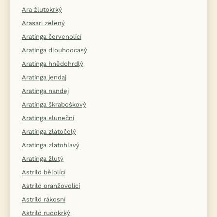
Ara žlutokrký
Arasari zelený
Aratinga červenolící
Aratinga dlouhoocasý
Aratinga hnědohrdlý
Aratinga jendaj
Aratinga nandej
Aratinga škraboškový
Aratinga sluneční
Aratinga zlatočelý
Aratinga zlatohlavý
Aratinga žlutý
Astrild bělolící
Astrild oranžovolící
Astrild rákosní
Astrild rudokrký