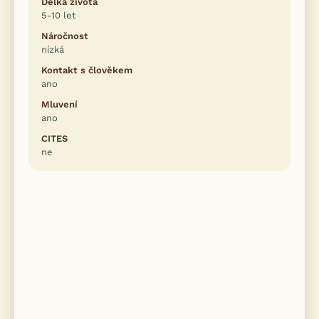
Délka života
5-10 let
Náročnost
nízká
Kontakt s člověkem
ano
Mluvení
ano
CITES
ne