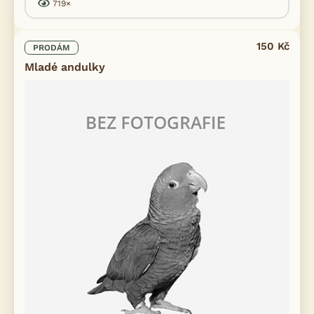
719×
150 Kč
PRODÁM
Mladé andulky