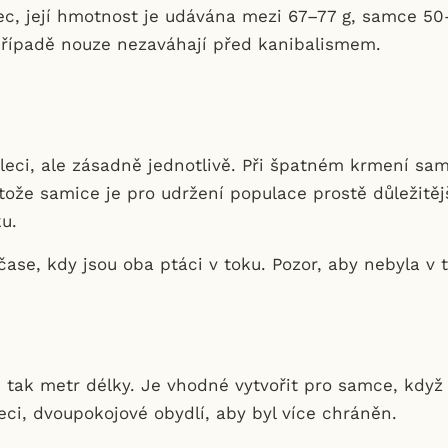
c, její hmotnost je udávána mezi 67–77 g, samce 50–6
v případě nouze nezaváhají před kanibalismem.
 kleci, ale zásadně jednotlivě. Při špatném krmení sa
tože samice je pro udržení populace prostě důležitějš
ku.
čase, kdy jsou oba ptáci v toku. Pozor, aby nebyla v 
ci, tak metr délky. Je vhodné vytvořit pro samce, kd
leci, dvoupokojové obydlí, aby byl více chráněn.