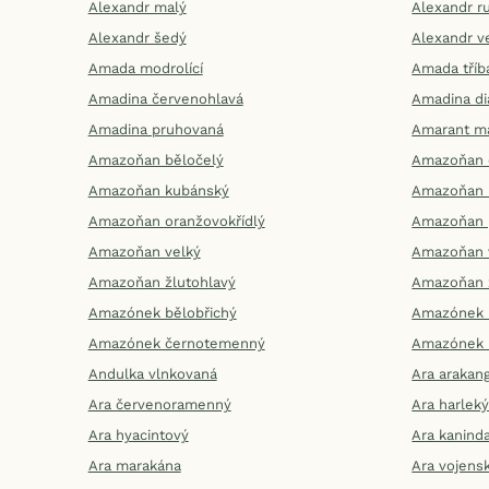
Alexandr malý
Alexandr r
Alexandr šedý
Alexandr v
Amada modrolící
Amada tříb
Amadina červenohlavá
Amadina d
Amadina pruhovaná
Amarant m
Amazoňan běločelý
Amazoňan 
Amazoňan kubánský
Amazoňan 
Amazoňan oranžovokřídlý
Amazoňan
Amazoňan velký
Amazoňan 
Amazoňan žlutohlavý
Amazoňan 
Amazónek bělobřichý
Amazónek 
Amazónek černotemenný
Amazónek 
Andulka vlnkovaná
Ara arakan
Ara červenoramenný
Ara harlek
Ara hyacintový
Ara kanind
Ara marakána
Ara vojens