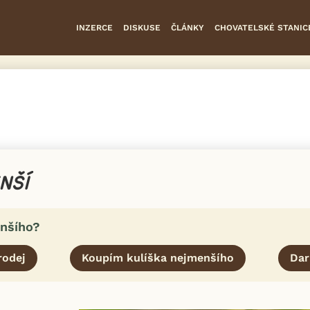
INZERCE
DISKUSE
ČLÁNKY
CHOVATELSKÉ STANIC
NŠÍ
enšího?
rodej
Koupím kulíška nejmenšího
Dar