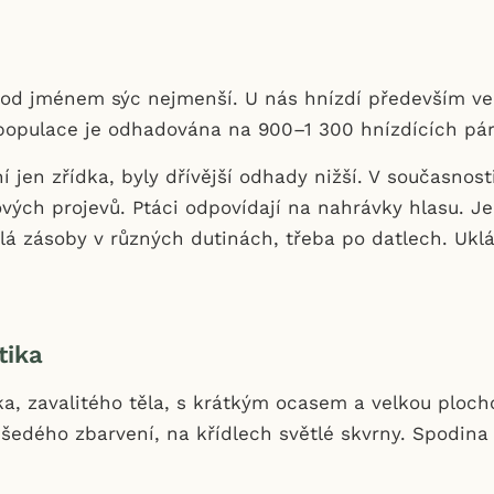
od jménem sýc nejmenší. U nás hnízdí především ve
 populace je odhadována na 900–1 300 hnízdících pá
í jen zřídka, byly dřívější odhady nižší. V současnosti
vých projevů. Ptáci odpovídají na nahrávky hlasu. J
lá zásoby v různých dutinách, třeba po datlech. Uklá
tika
ka, zavalitého těla, s krátkým ocasem a velkou plocho
šedého zbarvení, na křídlech světlé skvrny. Spodina t