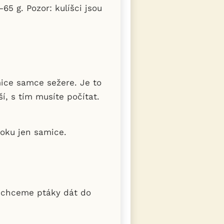
5 g. Pozor: kulíšci jsou
mice samce sežere. Je to
í, s tím musíte počítat.
toku jen samice.
yž chceme ptáky dát do