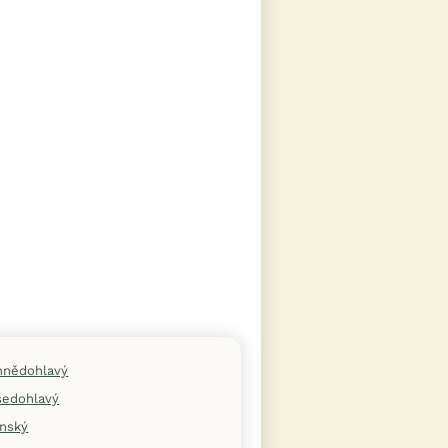
hnědohlavý
šedohlavý
ínský