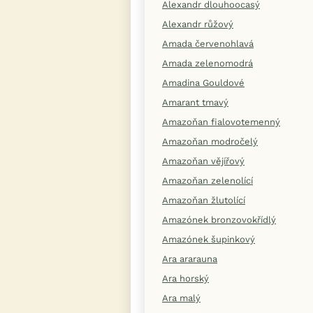
Alexandr dlouhoocasý
Alexandr růžový
Amada červenohlavá
Amada zelenomodrá
Amadina Gouldové
Amarant tmavý
Amazoňan fialovotemenný
Amazoňan modročelý
Amazoňan vějířový
Amazoňan zelenolící
Amazoňan žlutolící
Amazónek bronzovokřídlý
Amazónek šupinkový
Ara ararauna
Ara horský
Ara malý