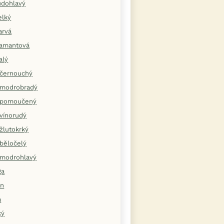
udohlavý
elký
arvá
iamantová
alý
černouchý
modrobradý
 pomoučený
vínorudý
žlutokrký
běločelý
modrohlavý
ga
ýn
a
ký