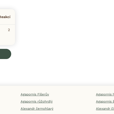
Reakcí
2
Agapornis Fišerův
Agapornis 
Agapornis růžohrdlý
Agapornis 
Alexandr černohlavý
Alexandr č