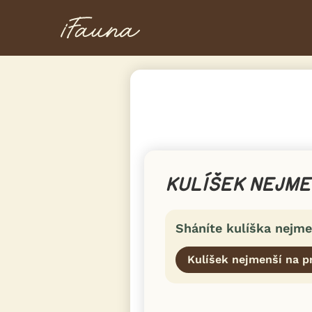
KULÍŠEK NEJME
Sháníte kulíška nejm
Kulíšek nejmenší na p