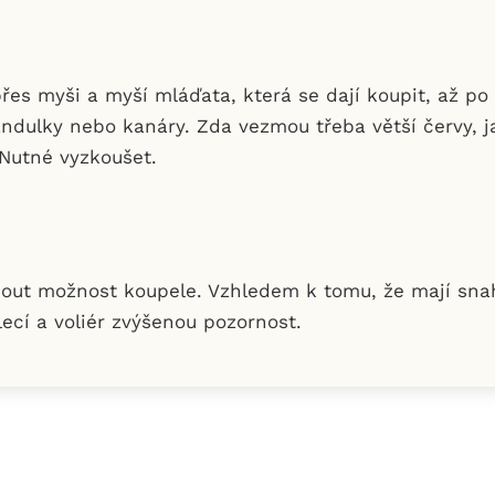
řes myši a myší mláďata, která se dají koupit, až p
ndulky nebo kanáry. Zda vezmou třeba větší červy, j
 Nutné vyzkoušet.
out možnost koupele. Vzhledem k tomu, že mají snahu
ecí a voliér zvýšenou pozornost.