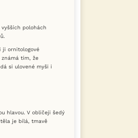
 vyšších polohách
rů.
 ji ornitologové
e známá tím, že
dá si ulovené myši i
u hlavou. V obličeji šedý
ěla je bílá, tmavě