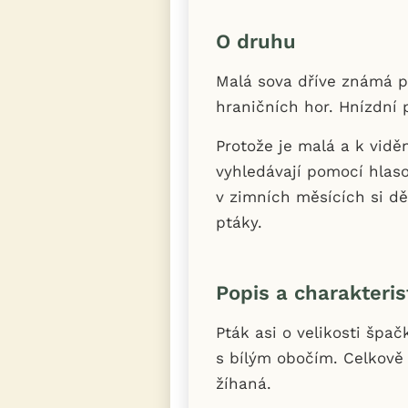
O druhu
Malá sova dříve známá p
hraničních hor. Hnízdní
Protože je malá a k viděn
vyhledávají pomocí hlaso
v zimních měsících si dě
ptáky.
Popis a charakteris
Pták asi o velikosti špač
s bílým obočím. Celkově 
žíhaná.