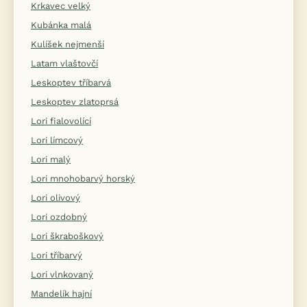
Krkavec velký
Kubánka malá
Kulíšek nejmenší
Latam vlaštovčí
Leskoptev tříbarvá
Leskoptev zlatoprsá
Lori fialovolící
Lori límcový
Lori malý
Lori mnohobarvý horský
Lori olivový
Lori ozdobný
Lori škraboškový
Lori tříbarvý
Lori vlnkovaný
Mandelík hajní