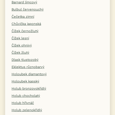
Barnard límcový
Bulbul červenouchý
Čečetka zimní
Chůvička japonská
Čížek černožlutý
Čížek lesní
Čížek ohnivý
Čížek žlutý
Dlask tlustozobý
Eklektus různobarvý
Holoubek diamantový
Holoubek kapský
Holub bronzovokřídlý
Holub chocholatý
Holub hřivnáč
Holub zelenokřídlý