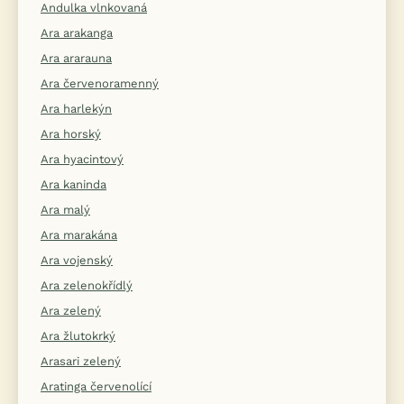
Andulka vlnkovaná
Ara arakanga
Ara ararauna
Ara červenoramenný
Ara harlekýn
Ara horský
Ara hyacintový
Ara kaninda
Ara malý
Ara marakána
Ara vojenský
Ara zelenokřídlý
Ara zelený
Ara žlutokrký
Arasari zelený
Aratinga červenolící