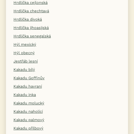
Hrdlička cejlonská
Hrdlička chechtavá
Hrdlička divoká
Hrdlička jihoasijská
Hrdlička senegalská
Hýl mexický
Hýl obecný
Jestřáb lesní
Kakadu bílý
Kakadu Goffinův
Kakadu havraní
Kakadu inka
Kakadu molucký
Kakadu naholící
Kakadu palmový
Kakadu přilbový