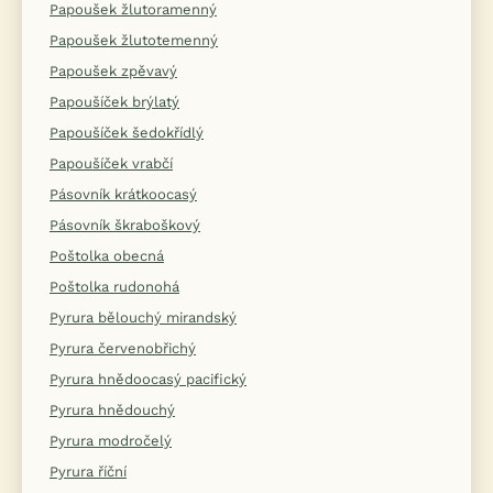
Papoušek žlutoramenný
Papoušek žlutotemenný
Papoušek zpěvavý
Papoušíček brýlatý
Papoušíček šedokřídlý
Papoušíček vrabčí
Pásovník krátkoocasý
Pásovník škraboškový
Poštolka obecná
Poštolka rudonohá
Pyrura bělouchý mirandský
Pyrura červenobřichý
Pyrura hnědoocasý pacifický
Pyrura hnědouchý
Pyrura modročelý
Pyrura říční