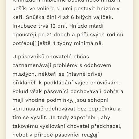
košík, ve voliéře si umí postavit hnízdo v
keři. Snůška činí 4 až 6 bílých vajíček.
Inkubace trvá 12 dní. Hnízdo mladí
opouštějí po 21 dnech a péči svých rodičů
potřebují ještě 4 týdny minimálně.
U pásovníků chovatelé občas
zaznamenávají problémy s odchovem
mladých, někteří se (hlavně dříve)
přikláněli k podkládání vajec chůvičkám.
Pokud však pásovníci odchovávají dobře a
mají vhodné podmínky, jsou schopni
kontinuálně odchovávat bez odpočinku a
tím se vysílit. Je tedy zapotřebí , aby
takovému vysilování chovatel předcházel,
neboť v přírodě pásovníci reagují