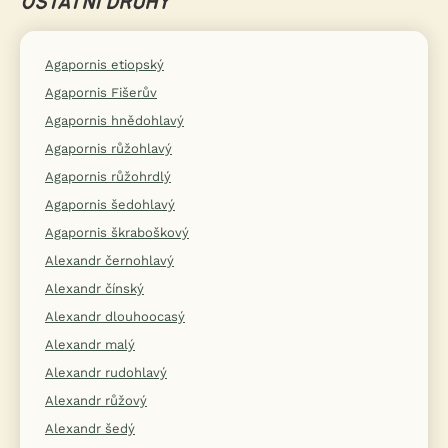
OSTATNÍ DRUHY
Agapornis etiopský
Agapornis Fišerův
Agapornis hnědohlavý
Agapornis růžohlavý
Agapornis růžohrdlý
Agapornis šedohlavý
Agapornis škraboškový
Alexandr černohlavý
Alexandr čínský
Alexandr dlouhoocasý
Alexandr malý
Alexandr rudohlavý
Alexandr růžový
Alexandr šedý