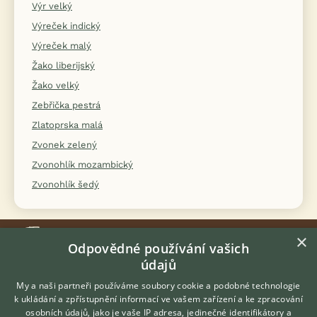
Výr velký
Výreček indický
Výreček malý
Žako liberijský
Žako velký
Zebřička pestrá
Zlatoprska malá
Zvonek zelený
Zvonohlík mozambický
Zvonohlík šedý
×
Odpovědné používání vašich
údajů
KONTAKT DO REDAKCE WEBU
My a naši partneři používáme soubory cookie a podobné technologie
redakce@ifauna.cz
k ukládání a zpřístupnění informací ve vašem zařízení a ke zpracování
osobních údajů, jako je vaše IP adresa, jedinečné identifikátory a
nonstop