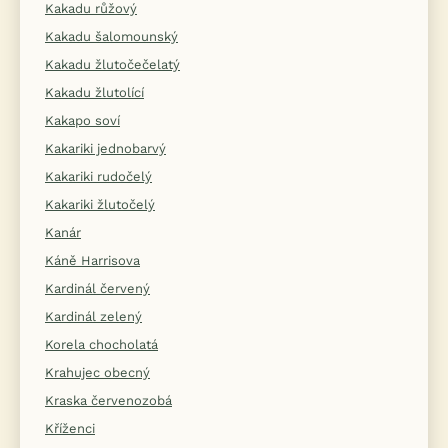
Kakadu růžový
Kakadu šalomounský
Kakadu žlutočečelatý
Kakadu žlutolící
Kakapo soví
Kakariki jednobarvý
Kakariki rudočelý
Kakariki žlutočelý
Kanár
Káně Harrisova
Kardinál červený
Kardinál zelený
Korela chocholatá
Krahujec obecný
Kraska červenozobá
Kříženci