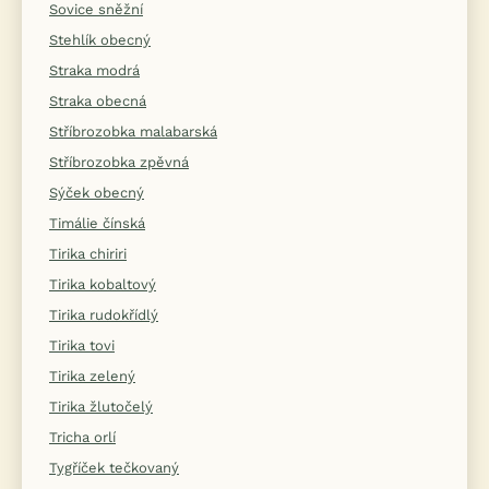
Sovice sněžní
Stehlík obecný
Straka modrá
Straka obecná
Stříbrozobka malabarská
Stříbrozobka zpěvná
Sýček obecný
Timálie čínská
Tirika chiriri
Tirika kobaltový
Tirika rudokřídlý
Tirika tovi
Tirika zelený
Tirika žlutočelý
Tricha orlí
Tygříček tečkovaný