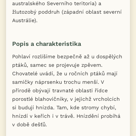
australského Severního teritoria) a
žlutozobý poddruh (západní oblast severní
Austrálie).
Popis a charakteristika
Pohlaví rozlišíme bezpečně až u dospělých
ptáků, samec se projevuje zpěvem.
Chovatelé uvádí, že u ročních ptáků mají
samičky náprsenku trochu menší. V
přírodě obývají travnaté oblasti řídce
porostlé blahovičníky, v jejichž vrcholcích
si budují hnízda. Tam, kde stromy chybí,
hnízdí v keřích i v trávě. Hnízdění probíhá
v době dešťů.