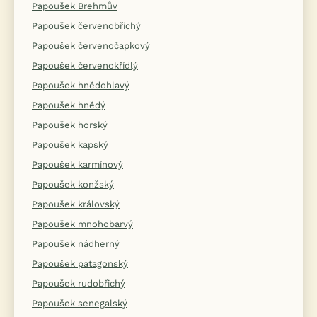
Papoušek Brehmův
Papoušek červenobřichý
Papoušek červenočapkový
Papoušek červenokřídlý
Papoušek hnědohlavý
Papoušek hnědý
Papoušek horský
Papoušek kapský
Papoušek karmínový
Papoušek konžský
Papoušek královský
Papoušek mnohobarvý
Papoušek nádherný
Papoušek patagonský
Papoušek rudobřichý
Papoušek senegalský