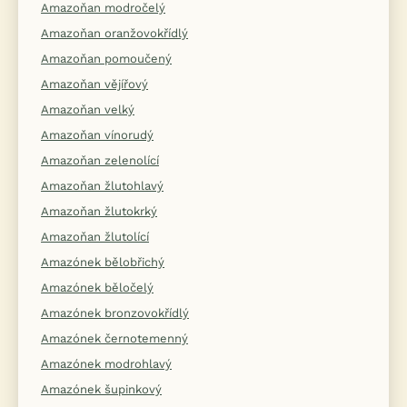
Amazoňan modročelý
Amazoňan oranžovokřídlý
Amazoňan pomoučený
Amazoňan vějířový
Amazoňan velký
Amazoňan vínorudý
Amazoňan zelenolící
Amazoňan žlutohlavý
Amazoňan žlutokrký
Amazoňan žlutolící
Amazónek bělobřichý
Amazónek běločelý
Amazónek bronzovokřídlý
Amazónek černotemenný
Amazónek modrohlavý
Amazónek šupinkový