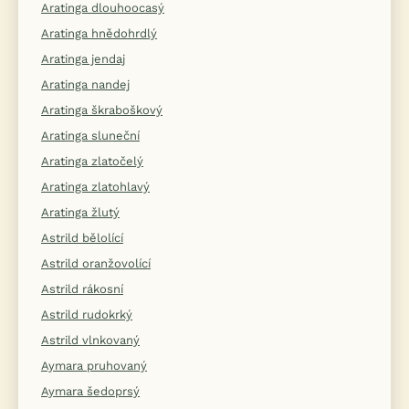
Aratinga dlouhoocasý
Aratinga hnědohrdlý
Aratinga jendaj
Aratinga nandej
Aratinga škraboškový
Aratinga sluneční
Aratinga zlatočelý
Aratinga zlatohlavý
Aratinga žlutý
Astrild bělolící
Astrild oranžovolící
Astrild rákosní
Astrild rudokrký
Astrild vlnkovaný
Aymara pruhovaný
Aymara šedoprsý