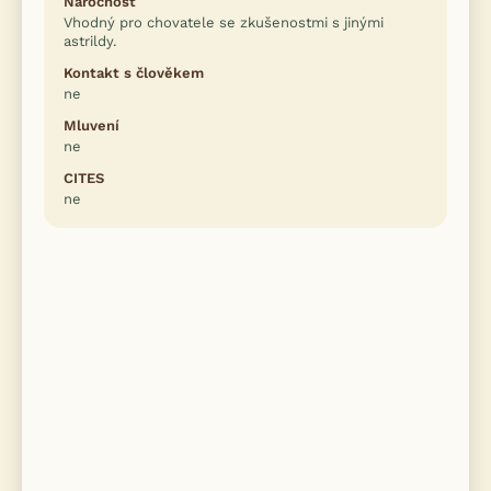
Náročnost
Vhodný pro chovatele se zkušenostmi s jinými
astrildy.
Kontakt s člověkem
ne
Mluvení
ne
CITES
ne