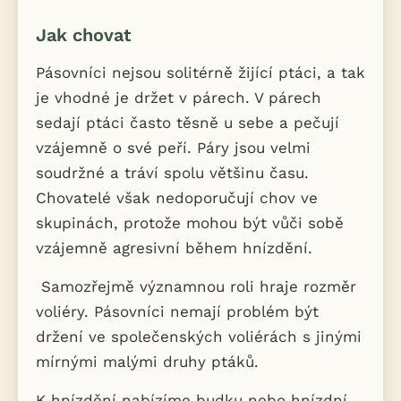
Jak chovat
Pásovníci nejsou solitérně žijící ptáci, a tak
je vhodné je držet v párech. V párech
sedají ptáci často těsně u sebe a pečují
vzájemně o své peří. Páry jsou velmi
soudržné a tráví spolu většinu času.
Chovatelé však nedoporučují chov ve
skupinách, protože mohou být vůči sobě
vzájemně agresivní během hnízdění.
Samozřejmě významnou roli hraje rozměr
voliéry. Pásovníci nemají problém být
držení ve společenských voliérách s jinými
mírnými malými druhy ptáků.
K hnízdění nabízíme budku nebo hnízdní