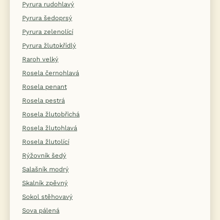
Pyrura rudohlavý
Pyrura šedoprsý
Pyrura zelenolící
Pyrura žlutokřídlý
Raroh velký
Rosela černohlavá
Rosela penant
Rosela pestrá
Rosela žlutobřichá
Rosela žlutohlavá
Rosela žlutolící
Rýžovník šedý
Salašník modrý
Skalník zpěvný
Sokol stěhovavý
Sova pálená