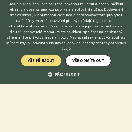
údaje o prohlížení, pro personalizovanou reklamu a obsah, měření
reklamy a obsahu, analýzu publika a zlepšování služeb.
Dodavatelé
třetích stran (1866)
mohou vaše údaje zpracovávat také pro tyto i
Hledáte zvířecího kamaráda?
další účely, včetně používání přesných údajů o geolokaci a
Zdarma vám poradí
charakteristik zařízení. Vaše volby se vztahují pouze na tento web.
VETERINÁŘ ONLINE
DOMOVSKÁ STRÁNKA
Někteří dodavatelé mohou místo souhlasu spoléhat na oprávněný
INZERCE
KONZULTOVAT S
zájem; máte právo vznést námitku v
Nastavení reklamy
. Svůj souhlas
VETERINÁŘEM
můžete kdykoli odvolat v
Nastavení cookies
.
Zásady ochrany osobních
DISKUSE
údajů
ČLÁNKY
ATLAS
VŠE PŘIJMOUT
VŠE ODMÍTNOUT
PŘIZPŮSOBIT
O nás
Kontakt
Možnosti zvýraznění inzerátů
Podmínky užití
Zpracování osobních údajů
Přihlášení
Registrace