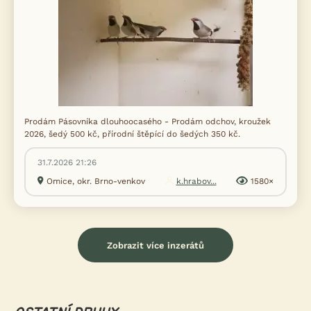
Prodám Pásovníka dlouhoocasého - Prodám odchov, kroužek
2026, šedý 500 kč, přírodní štěpící do šedých 350 kč.
31.7.2026 21:26
Omice, okr. Brno-venkov
k.hrabov...
1580×
Zobrazit více inzerátů