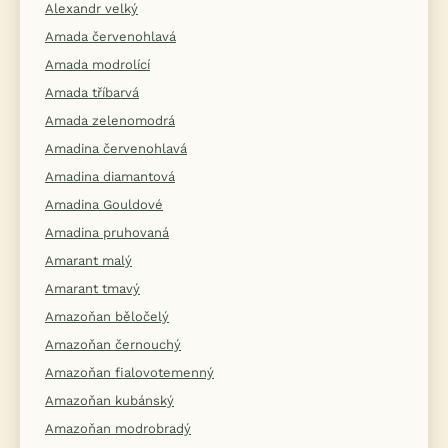
Alexandr velký
Amada červenohlavá
Amada modrolící
Amada tříbarvá
Amada zelenomodrá
Amadina červenohlavá
Amadina diamantová
Amadina Gouldové
Amadina pruhovaná
Amarant malý
Amarant tmavý
Amazoňan běločelý
Amazoňan černouchý
Amazoňan fialovotemenný
Amazoňan kubánský
Amazoňan modrobradý