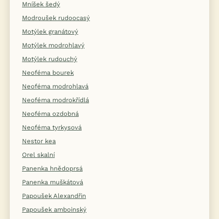
Mníšek šedý
Modroušek rudoocasý
Motýlek granátový
Motýlek modrohlavý
Motýlek rudouchý
Neoféma bourek
Neoféma modrohlavá
Neoféma modrokřídlá
Neoféma ozdobná
Neoféma tyrkysová
Nestor kea
Orel skalní
Panenka hnědoprsá
Panenka muškátová
Papoušek Alexandřin
Papoušek amboinský