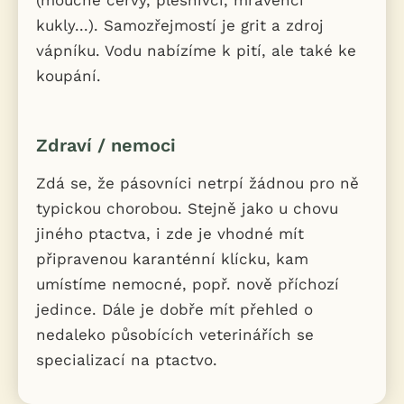
(moučné červy, plesnivci, mravenčí
kukly...). Samozřejmostí je grit a zdroj
vápníku. Vodu nabízíme k pití, ale také ke
koupání.
Zdraví / nemoci
Zdá se, že pásovníci netrpí žádnou pro ně
typickou chorobou. Stejně jako u chovu
jiného ptactva, i zde je vhodné mít
připravenou karanténní klícku, kam
umístíme nemocné, popř. nově příchozí
jedince. Dále je dobře mít přehled o
nedaleko působících veterinářích se
specializací na ptactvo.