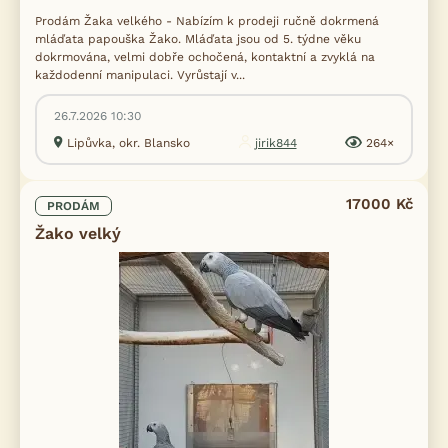
Prodám Žaka velkého - Nabízím k prodeji ručně dokrmená
mláďata papouška Žako. Mláďata jsou od 5. týdne věku
dokrmována, velmi dobře ochočená, kontaktní a zvyklá na
každodenní manipulaci. Vyrůstají v...
26.7.2026 10:30
Lipůvka, okr. Blansko
jirik844
264×
17000 Kč
PRODÁM
Žako velký