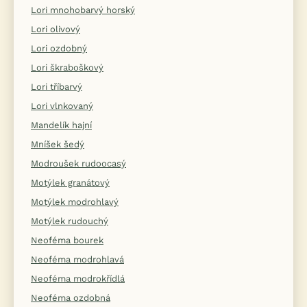
Lori mnohobarvý horský
Lori olivový
Lori ozdobný
Lori škraboškový
Lori tříbarvý
Lori vlnkovaný
Mandelík hajní
Mníšek šedý
Modroušek rudoocasý
Motýlek granátový
Motýlek modrohlavý
Motýlek rudouchý
Neoféma bourek
Neoféma modrohlavá
Neoféma modrokřídlá
Neoféma ozdobná