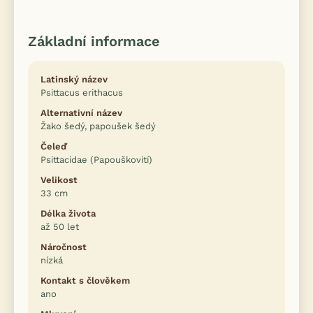
Základní informace
Latinský název
Psittacus erithacus
Alternativní název
Žako šedý, papoušek šedý
Čeleď
Psittacidae (Papouškovití)
Velikost
33 cm
Délka života
až 50 let
Náročnost
nízká
Kontakt s člověkem
ano