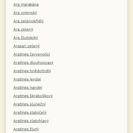
Ara marakána
Ara vojenský
Ara zelenokřídlý
Ara zelený
Ara žlutokrký
Arasari zelený
Aratinga červenolící
Aratinga dlouhoocasý
Aratinga hnědohrdlý
Aratinga jendaj
Aratinga nandej
Aratinga škraboškový
Aratinga sluneční
Aratinga zlatočelý
Aratinga zlatohlavý
Aratinga žlutý