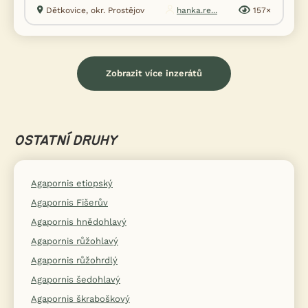
Dětkovice, okr. Prostějov
hanka.re...
157×
Zobrazit více inzerátů
OSTATNÍ DRUHY
Agapornis etiopský
Agapornis Fišerův
Agapornis hnědohlavý
Agapornis růžohlavý
Agapornis růžohrdlý
Agapornis šedohlavý
Agapornis škraboškový