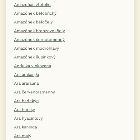
Amazoňan žlutolící
Amazónek bělobřichý
Amazónek běločelý
Amazónek bronzovokřídlý
Amazónek černotemenný
Amazónek modrohlavý
Amazónek šupinkový
Andulka vlnkovaná
Ara arakanga
Ara ararauna
Ara červenoramenný
Ara harlekýn
Ara horský
Ara hyacintový
Ara kaninda
Ara malý