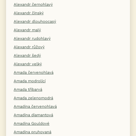
Alexandr černohlavý
Alexandr čínský
Alexandr dlouhoocasý
Alexandr malý
Alexandr rudohlavý
Alexandr růžový
Alexandr šedý
Alexandr velký
Amada červenohlavá
Amada modrolící
Amada tříbarvá
Amada zelenomodrá
Amadina červenohlavá
Amadina diamantová
Amadina Gouldové
Amadina pruhovaná