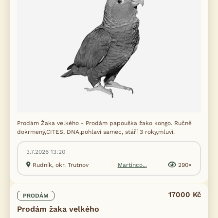
Prodám Žaka velkého - Prodám papouška žako kongo. Ručně
dokrmený,CITES, DNA,pohlaví samec, stáří 3 roky,mluví.
3.7.2026 13:20
Rudník, okr. Trutnov
Martinco...
290×
17000 Kč
PRODÁM
Prodám žaka velkého