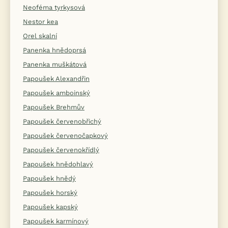
Neoféma tyrkysová
Nestor kea
Orel skalní
Panenka hnědoprsá
Panenka muškátová
Papoušek Alexandřin
Papoušek amboinský
Papoušek Brehmův
Papoušek červenobřichý
Papoušek červenočapkový
Papoušek červenokřídlý
Papoušek hnědohlavý
Papoušek hnědý
Papoušek horský
Papoušek kapský
Papoušek karmínový