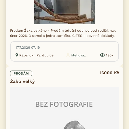
Prodám Žaka velkého - Prodám letošní odchov pod rodiči, nar.
únor 2026, 3 samci a jedna samička. CITES - povinné doklady.
17.7.2026 07:19
Ráby, okr. Pardubice
blehova....
130×
16000 Kč
PRODÁM
Žako velký