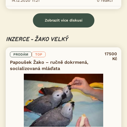
14.12.2020 11:21
0
reakcí
Zobrazit více diskusí
INZERCE - ŽAKO VELKÝ
17500
PRODÁM
TOP
Kč
Papoušek Žako – ručně dokrmená,
socializovaná mláďata