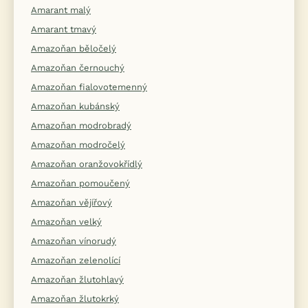
Amarant malý
Amarant tmavý
Amazoňan běločelý
Amazoňan černouchý
Amazoňan fialovotemenný
Amazoňan kubánský
Amazoňan modrobradý
Amazoňan modročelý
Amazoňan oranžovokřídlý
Amazoňan pomoučený
Amazoňan vějířový
Amazoňan velký
Amazoňan vínorudý
Amazoňan zelenolící
Amazoňan žlutohlavý
Amazoňan žlutokrký