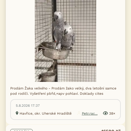
Prodám Žaka velkého - Prodám žako velký, dva letošní samce
pod rodiči. Vyšetření pbfd,+apv pohlaví. Doklady cites
5.8.2026 17:37
Havřice, okr. Uherské Hradiště
Petr.rac...
38×