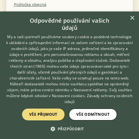
Poštolka obecná
Poštolka rudonohá
×
Odpovědné používání vašich
Pyrura bělouchý mirandský
údajů
Pyrura červenobřichý
My a naši partneři používáme soubory cookie a podobné technologie
Pyrura hnědoocasý pacifický
k ukládání a zpřístupnění informací ve vašem zařízení a ke zpracování
Pyrura hnědouchý
osobních údajů, jako je vaše IP adresa, jedinečné identifikátory a
údaje o prohlížení, pro personalizovanou reklamu a obsah, měření
Pyrura modročelý
reklamy a obsahu, analýzu publika a zlepšování služeb.
Dodavatelé
Pyrura říční
třetích stran (1866)
mohou vaše údaje zpracovávat také pro tyto i
Hledáte zvířecího kamaráda?
další účely, včetně používání přesných údajů o geolokaci a
Zdarma vám poradí
Pyrura rudohlavý
charakteristik zařízení. Vaše volby se vztahují pouze na tento web.
VETERINÁŘ ONLINE
Pyrura šedoprsý
Někteří dodavatelé mohou místo souhlasu spoléhat na oprávněný
KONZULTOVAT S
zájem; máte právo vznést námitku v
Nastavení reklamy
. Svůj souhlas
Pyrura zelenolící
VETERINÁŘEM
můžete kdykoli odvolat v
Nastavení cookies
.
Zásady ochrany osobních
Pyrura žlutokřídlý
údajů
Raroh velký
VŠE PŘIJMOUT
VŠE ODMÍTNOUT
Rosela černohlavá
Rosela penant
PŘIZPŮSOBIT
Rosela pestrá