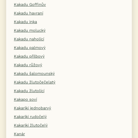
Kakadu Goffinův
Kakadu havraní
Kakadu inka
Kakadu molucký
Kakadu naholící
Kakadu palmový
Kakadu přilbový
Kakadu růžový
Kakadu šalomounský
Kakadu žlutočečelatý
Kakadu žlutolící
Kakapo soví
Kakariki jednobarvý
Kakariki rudočelý
Kakariki žlutočelý
Kanár