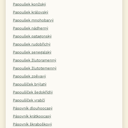
Papoušek konžský
Papoušek královský
Papoušek mnohobarvý
Papoušek nádherný
Papoušek patagonský
Papoušek rudobřichý
Papoušek senegalský
Papoušek žlutoramenný
Papoušek žlutotemenný
Papoušek zpěvavý
Papoušíček brýlatý
Papoušíček šedokřídlý
Papoušíček vrabčí
Pásovník dlouhoocasý
Pásovník krátkoocasý
Pásovník škraboškový