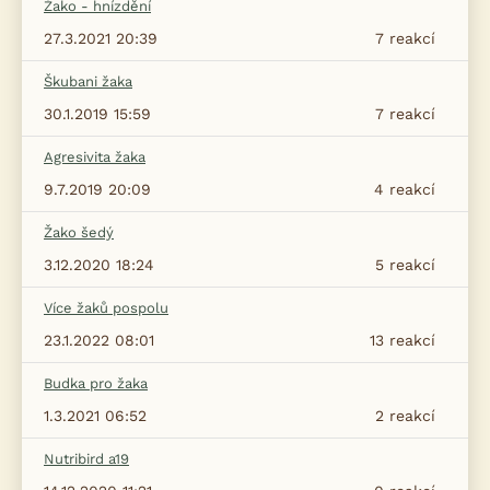
Žako - hnízdění
27.3.2021 20:39
7
reakcí
Škubani žaka
30.1.2019 15:59
7
reakcí
Agresivita žaka
9.7.2019 20:09
4
reakcí
Žako šedý
3.12.2020 18:24
5
reakcí
Více žaků pospolu
23.1.2022 08:01
13
reakcí
Budka pro žaka
1.3.2021 06:52
2
reakcí
Nutribird a19