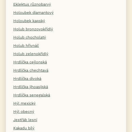
Eklektus různobarvý
Holoubek diamantový
Holoubek kapský
Holub bronzovokřídlý
Holub chocholatý
Holub hřivnáč
Holub zelenokřídlý
Hrdlička cejlonská
Hrdlička chechtavá
Hrdlička divoká
Hrdlička jihoasijská
Hrdlička senegalská
Hýl mexický
Hýl obecný
Jestřáb lesní
Kakadu bílý