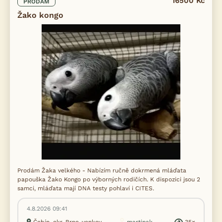
16500 Kč
PRODÁM
Žako kongo
Prodám Žaka velkého - Nabízím ručně dokrmená mláďata
papouška Žako Kongo po výborných rodičích. K dispozici jsou 2
samci, mláďata mají DNA testy pohlaví i CITES.
4.8.2026 09:41
Čebín, okr. Brno-venkov
martinak...
35×