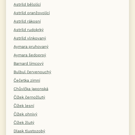
Astrild bělolící
Astrild oranžovolící
Astrild rákosní
Astrild rudokrký
Astrild vlnkovaný
Aymara pruhovaný
Aymara šedoprsý
Barnard límcový
Bulbul červenouchý
Čečetka zimní
Chůvička japonská
Čížek černožlutý
Čížek lesní
Čížek ohnivý
Čížek žlutý
Dlask tlustozobý