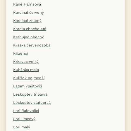
Káně Harrisova
Kardinál červený
Kardinál zelený
Korela chocholatá
Krahujec obecný
Kraska červenozobá
Kříženci
Krkavec velký
Kubánka malá
Kulíšek nejmenší
Latam vlaštovčí
Leskoptev tříbarvá
Leskoptev zlatoprsá
Lori fialovolící
Lori límcový
Lori malý