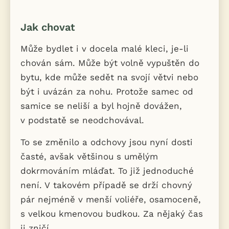
Jak chovat
Může bydlet i v docela malé kleci, je-li
chován sám. Může být volně vypuštěn do
bytu, kde může sedět na svojí větvi nebo
být i uvázán za nohu. Protože samec od
samice se neliší a byl hojně dovážen,
v podstatě se neodchovával.
To se změnilo a odchovy jsou nyní dosti
časté, avšak většinou s umělým
dokrmováním mláďat. To již jednoduché
není. V takovém případě se drží chovný
pár nejméně v menší voliéře, osamoceně,
s velkou kmenovou budkou. Za nějaký čas
ji zničí.