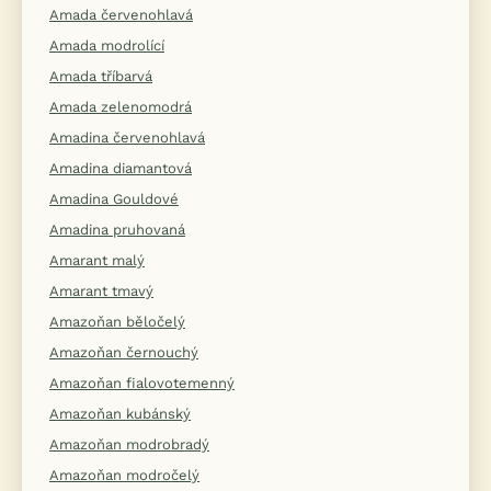
Amada červenohlavá
Amada modrolící
Amada tříbarvá
Amada zelenomodrá
Amadina červenohlavá
Amadina diamantová
Amadina Gouldové
Amadina pruhovaná
Amarant malý
Amarant tmavý
Amazoňan běločelý
Amazoňan černouchý
Amazoňan fialovotemenný
Amazoňan kubánský
Amazoňan modrobradý
Amazoňan modročelý