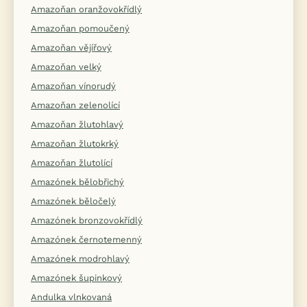
Amazoňan oranžovokřídlý
Amazoňan pomoučený
Amazoňan vějířový
Amazoňan velký
Amazoňan vínorudý
Amazoňan zelenolící
Amazoňan žlutohlavý
Amazoňan žlutokrký
Amazoňan žlutolící
Amazónek bělobřichý
Amazónek běločelý
Amazónek bronzovokřídlý
Amazónek černotemenný
Amazónek modrohlavý
Amazónek šupinkový
Andulka vlnkovaná