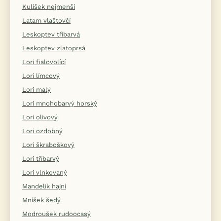
Kulíšek nejmenší
Latam vlaštovčí
Leskoptev tříbarvá
Leskoptev zlatoprsá
Lori fialovolící
Lori límcový
Lori malý
Lori mnohobarvý horský
Lori olivový
Lori ozdobný
Lori škraboškový
Lori tříbarvý
Lori vlnkovaný
Mandelík hajní
Mníšek šedý
Modroušek rudoocasý