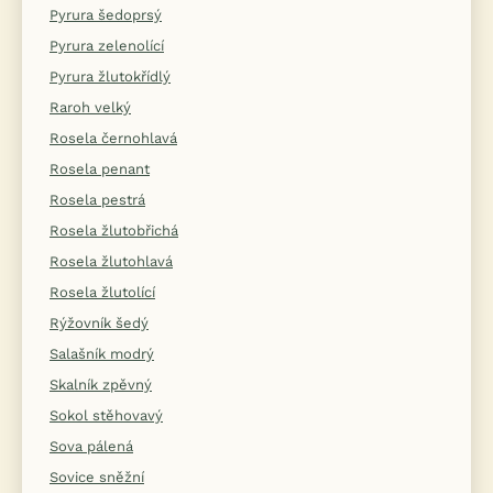
Pyrura šedoprsý
Pyrura zelenolící
Pyrura žlutokřídlý
Raroh velký
Rosela černohlavá
Rosela penant
Rosela pestrá
Rosela žlutobřichá
Rosela žlutohlavá
Rosela žlutolící
Rýžovník šedý
Salašník modrý
Skalník zpěvný
Sokol stěhovavý
Sova pálená
Sovice sněžní