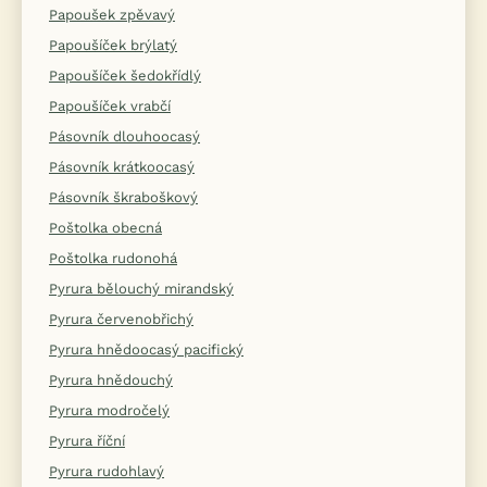
Papoušek zpěvavý
Papoušíček brýlatý
Papoušíček šedokřídlý
Papoušíček vrabčí
Pásovník dlouhoocasý
Pásovník krátkoocasý
Pásovník škraboškový
Poštolka obecná
Poštolka rudonohá
Pyrura bělouchý mirandský
Pyrura červenobřichý
Pyrura hnědoocasý pacifický
Pyrura hnědouchý
Pyrura modročelý
Pyrura říční
Pyrura rudohlavý