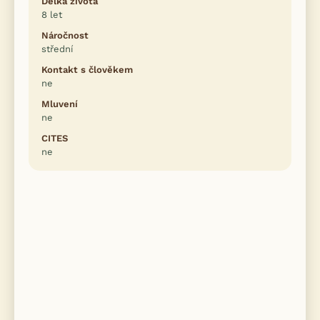
Délka života
8 let
Náročnost
střední
Kontakt s člověkem
ne
Mluvení
ne
CITES
ne