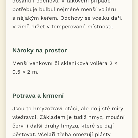
dosáhli i odchovu. V takovém případě
potřebuje bulbul nejméně menší voliéru
s nějakým keřem. Odchovy se vcelku daří.
V zimě držet v temperované místnosti.
Nároky na prostor
Menší venkovní či skleníková voliéra 2 ×
0,5 × 2 m.
Potrava a krmení
Jsou to hmyzožraví ptáci, ale do jisté míry
všežravci. Základem je tudíž hmyz, mouční
červi i další druhy hmyzu, které se dají
pěstovat. Včelaři třeba omezují plásty