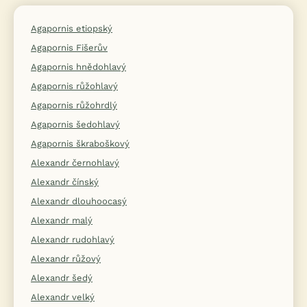
Agapornis etiopský
Agapornis Fišerův
Agapornis hnědohlavý
Agapornis růžohlavý
Agapornis růžohrdlý
Agapornis šedohlavý
Agapornis škraboškový
Alexandr černohlavý
Alexandr čínský
Alexandr dlouhoocasý
Alexandr malý
Alexandr rudohlavý
Alexandr růžový
Alexandr šedý
Alexandr velký