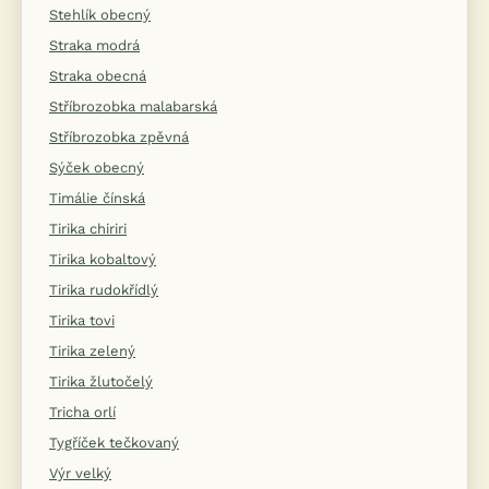
Stehlík obecný
Straka modrá
Straka obecná
Stříbrozobka malabarská
Stříbrozobka zpěvná
Sýček obecný
Timálie čínská
Tirika chiriri
Tirika kobaltový
Tirika rudokřídlý
Tirika tovi
Tirika zelený
Tirika žlutočelý
Tricha orlí
Tygříček tečkovaný
Výr velký