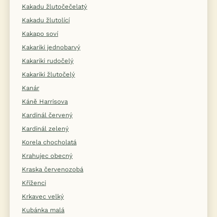
Kakadu žlutočečelatý
Kakadu žlutolící
Kakapo soví
Kakariki jednobarvý
Kakariki rudočelý
Kakariki žlutočelý
Kanár
Káně Harrisova
Kardinál červený
Kardinál zelený
Korela chocholatá
Krahujec obecný
Kraska červenozobá
Kříženci
Krkavec velký
Kubánka malá