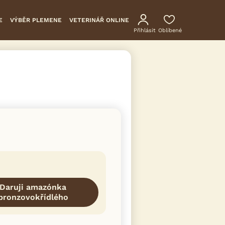
E
VÝBĚR PLEMENE
VETERINÁŘ ONLINE
Přihlásit
Oblíbené
Daruji amazónka
bronzovokřídlého