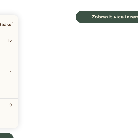
Zobrazit více inzer
Reakcí
16
4
0