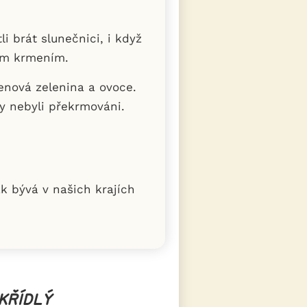
i brát slunečnici, i když
dním krmením.
enová zelenina a ovoce.
by nebyli překrmováni.
ak bývá v našich krajích
KŘÍDLÝ