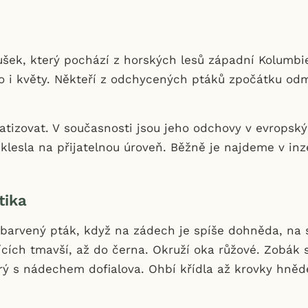
šek, který pochází z horských lesů západní Kolumbie
o i květy. Někteří z odchycených ptáků zpočátku odm
.
matizovat. V současnosti jsou jeho odchovy v evrops
 klesla na přijatelnou úroveň. Běžně je najdeme v inz
tika
zbarvený pták, když na zádech je spíše dohněda, na 
ících tmavší, až do černa. Okruží oka růžové. Zobák s
drý s nádechem dofialova. Ohbí křídla až krovky hně