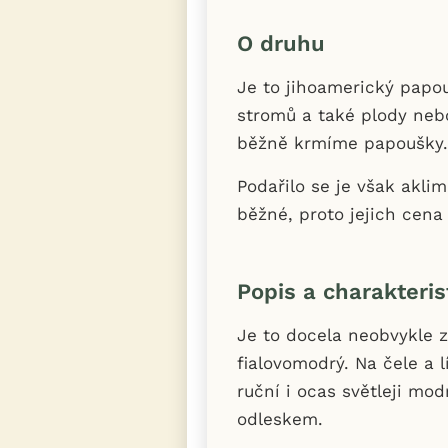
O druhu
Je to jihoamerický papou
stromů a také plody neb
běžně krmíme papoušky
Podařilo se je však akli
běžné, proto jejich cena
Popis a charakteris
Je to docela neobvykle 
fialovomodrý. Na čele a l
ruční i ocas světleji mo
odleskem.