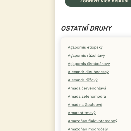
Zobrazit více diskusí
OSTATNÍ DRUHY
Agapornis etiopský
Agapornis růžohlavý
Agapornis škraboškový
Alexandr dlouhoocasý
Alexandr růžový
Amada červenohlavá
Amada zelenomodrá
Amadina Gouldové
Amarant tmavý
Amazoňan fialovotemenný
Amazoňan modročelý