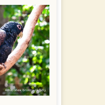
Amazónek bronzovokřídlý