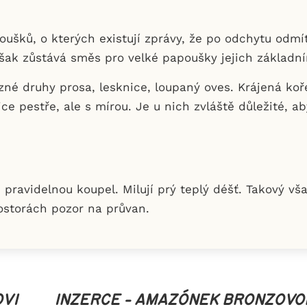
ušků, o kterých existují zprávy, že po odchytu odmítl
k však zůstává směs pro velké papoušky jejich zákla
né druhy prosa, lesknice, loupaný oves. Krájená koř
ce pestře, ale s mírou. Je u nich zvláště důležité, a
 pravidelnou koupel. Milují prý teplý déšť. Takový vš
rostorách pozor na průvan.
VI
INZERCE - AMAZÓNEK BRONZOVO