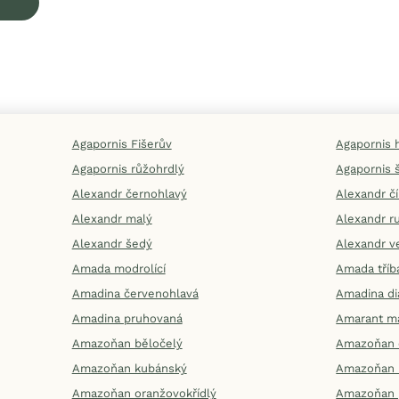
Agapornis Fišerův
Agapornis 
Agapornis růžohrdlý
Agapornis 
Alexandr černohlavý
Alexandr č
Alexandr malý
Alexandr r
Alexandr šedý
Alexandr v
Amada modrolící
Amada tříb
Amadina červenohlavá
Amadina d
Amadina pruhovaná
Amarant m
Amazoňan běločelý
Amazoňan 
Amazoňan kubánský
Amazoňan 
Amazoňan oranžovokřídlý
Amazoňan