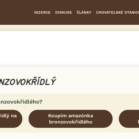
INZERCE
DISKUSE
ČLÁNKY
CHOVATELSKÉ STANIC
NZOVOKŘÍDLÝ
nzovokřídlého?
ídlý na
Koupím amazónka
bronzovokřídlého