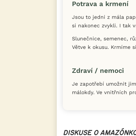
Potrava a krmení
Jsou to jedni z mála papo
si nakonec zvykli. I ta
Slunečnice, semenec, růz
Větve k okusu. Krmíme si
Zdraví / nemoci
Je zapotřebí umožnit jim
málokdy. Ve vnitřních p
DISKUSE O AMAZÓNKO