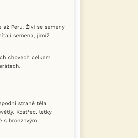
 až Peru. Živí se semeny
ítali semena, jimiž
kých chovech celkem
erátech.
spodní straně těla
větlý. Kostřec, letky
dé s bronzovým