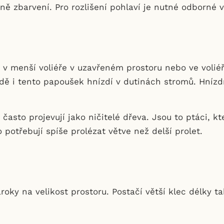
ně zbarvení. Pro rozlišení pohlaví je nutné odborné v
v menší voliéře v uzavřeném prostoru nebo ve voliéře
rodě i tento papoušek hnízdí v dutinách stromů. Hní
často projevují jako ničitelé dřeva. Jsou to ptáci, kt
potřebují spíše prolézat větve než delší prolet.
oky na velikost prostoru. Postačí větší klec délky ta