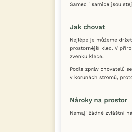
Samec i samice jsou stej
Jak chovat
Nejlépe je můžeme držet 
prostornější klec. V pří
zvenku klece.
Podle zpráv chovatelů se 
v korunách stromů, proto 
Nároky na prostor
Nemají žádné zvláštní nár