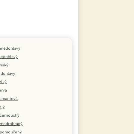
hnědohlavý
šedohlavý
ínský
udohlavý
elký
arvá
iamantová
alý
černouchý
modrobradý
 pomoučený