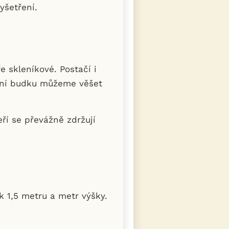
yšetření.
 skleníkové. Postačí i
zdní budku můžeme věšet
eří se převážně zdržují
k 1,5 metru a metr výšky.