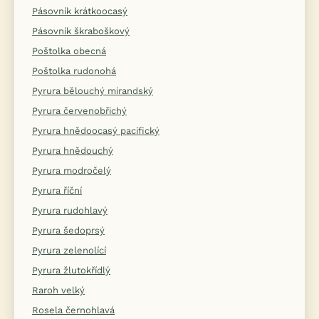
Pásovník krátkoocasý
Pásovník škraboškový
Poštolka obecná
Poštolka rudonohá
Pyrura bělouchý mirandský
Pyrura červenobřichý
Pyrura hnědoocasý pacifický
Pyrura hnědouchý
Pyrura modročelý
Pyrura říční
Pyrura rudohlavý
Pyrura šedoprsý
Pyrura zelenolící
Pyrura žlutokřídlý
Raroh velký
Rosela černohlavá