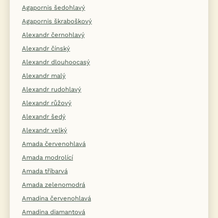
Agapornis šedohlavý
Agapornis škraboškový
Alexandr černohlavý
Alexandr čínský
Alexandr dlouhoocasý
Alexandr malý
Alexandr rudohlavý
Alexandr růžový
Alexandr šedý
Alexandr velký
Amada červenohlavá
Amada modrolící
Amada tříbarvá
Amada zelenomodrá
Amadina červenohlavá
Amadina diamantová