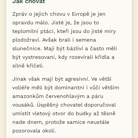
Jak chovat
Zpráv o jejich chovu v Evropě je jen
opravdu málo. Jisté je, že jsou to
teplomilní ptáci, kteří jsou do jisté míry
plodožraví. Avšak brali i semena
slunečnice. Mají být bázliví a často měli
být vystresovaní, kdy rozevírali křídla a
silně křičeli.
Jinak však mají být agresivní. Ve větší
voliéře měli být dominantní i vůči větším
amazonkům červenohlavým a páru
vousáků. Úspěšný chovatel doporučoval
umístit vletový otvor do budky až těsně
nade dnem, protože samice neustále
pozorovala okolí.