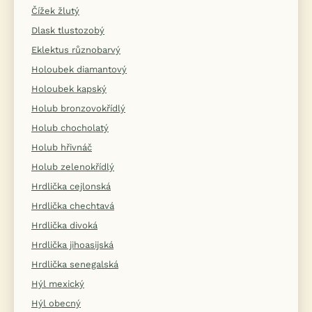
Čížek žlutý
Dlask tlustozobý
Eklektus různobarvý
Holoubek diamantový
Holoubek kapský
Holub bronzovokřídlý
Holub chocholatý
Holub hřivnáč
Holub zelenokřídlý
Hrdlička cejlonská
Hrdlička chechtavá
Hrdlička divoká
Hrdlička jihoasijská
Hrdlička senegalská
Hýl mexický
Hýl obecný