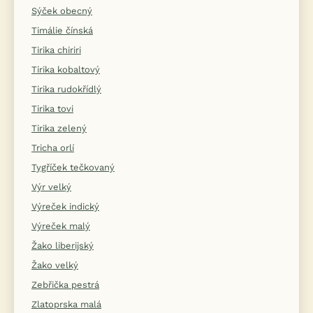
Sýček obecný
Timálie čínská
Tirika chiriri
Tirika kobaltový
Tirika rudokřídlý
Tirika tovi
Tirika zelený
Tricha orlí
Tygříček tečkovaný
Výr velký
Výreček indický
Výreček malý
Žako liberijský
Žako velký
Zebřička pestrá
Zlatoprska malá