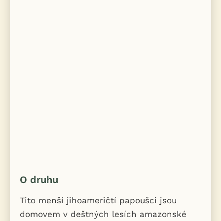
O druhu
Tito menší jihoameričtí papoušci jsou
domovem v deštných lesích amazonské