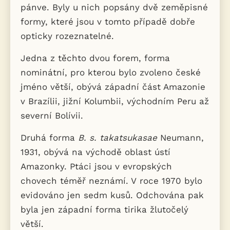
pánve. Byly u nich popsány dvě zeměpisné
formy, které jsou v tomto případě dobře
opticky rozeznatelné.
Jedna z těchto dvou forem, forma
nominátní, pro kterou bylo zvoleno české
jméno větší, obývá západní část Amazonie
v Brazílii, jižní Kolumbii, východním Peru až
severní Bolívii.
Druhá forma
B. s. takatsukasae
Neumann,
1931, obývá na východě oblast ústí
Amazonky. Ptáci jsou v evropských
chovech téměř neznámí. V roce 1970 bylo
evidováno jen sedm kusů. Odchována pak
byla jen západní forma tirika žlutočelý
větší.