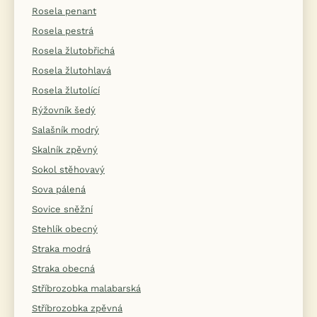
Rosela penant
Rosela pestrá
Rosela žlutobřichá
Rosela žlutohlavá
Rosela žlutolící
Rýžovník šedý
Salašník modrý
Skalník zpěvný
Sokol stěhovavý
Sova pálená
Sovice sněžní
Stehlík obecný
Straka modrá
Straka obecná
Stříbrozobka malabarská
Stříbrozobka zpěvná