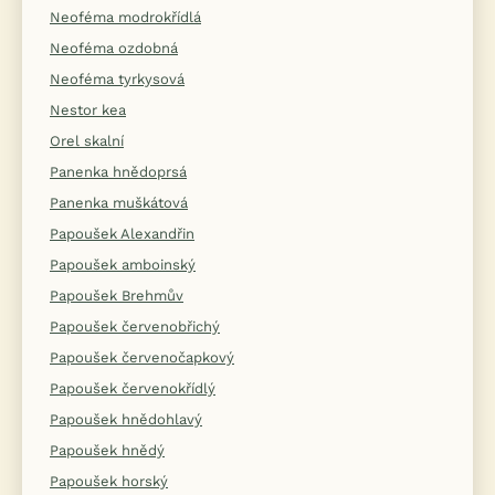
Neoféma modrokřídlá
Neoféma ozdobná
Neoféma tyrkysová
Nestor kea
Orel skalní
Panenka hnědoprsá
Panenka muškátová
Papoušek Alexandřin
Papoušek amboinský
Papoušek Brehmův
Papoušek červenobřichý
Papoušek červenočapkový
Papoušek červenokřídlý
Papoušek hnědohlavý
Papoušek hnědý
Papoušek horský