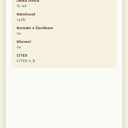
Délka života
15 let
Náročnost
vyšší
Kontakt s člověkem
ne
Mluvení
ne
CITES
CITES II, B