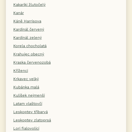
Kakariki žlutočelý
Kanár
Káně Harrisova
Kardinál červený
Kardinál zelený
Korela chocholatá
Krahujec obecný
Kraska červenozobá
Kříženci
Krkavec velký
Kubánka malá
Kulíšek nejmenší
Latam vlaštovčí
Leskoptev tříbarvá
Leskoptev zlatoprsá
Lori fialovolící