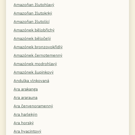
Amazoňan žlutohlavý
Amazoňan žlutokrký
Amazoňan žlutolící
Amazónek bělobřichý
Amazónek běločelý
Amazónek bronzovokřídlý
Amazónek černotemenný
Amazónek modrohlavý
Amazónek šupinkový
Andulka vlnkovaná
Ara arakanga
Ara ararauna
Ara červenoramenný
Ara harlekýn
Ara horský
Ara hyacintový