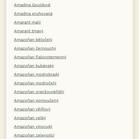
Amadina Gouldové
Amadina pruhovaná
Amarant malý
Amarant tmavý
Amazoňan běločelý
Amazoňan černouchý
Amazoňan fialovotemenný
Amazoňan kubánský
Amazoňan modrobradý
Amazoňan modročelý
Amazoňan oranžovokřídlý
Amazoňan pomoučený
Amazoňan vějířový
Amazoňan velký
Amazoňan vínorudý
Amazoňan zelenolící