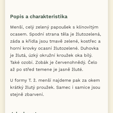
Popis a charakteristika
Menší, celý zelený papoušek s klínovitým
ocasem. Spodní strana těla je žlutozelená,
záda a křídla jsou tmavě zelené, kostřec a
horní krovky ocasní žlutozelené. Duhovka
je žlutá, úzký okružní kroužek oka bílý.
Také ozobí. Zobák je červenohnědý. Čelo
až po střed temene je jasně žluté.
U formy T. ž. menší najdeme pak za okem
krátký žlutý proužek. Samec i samice jsou
stejně zbarvení.