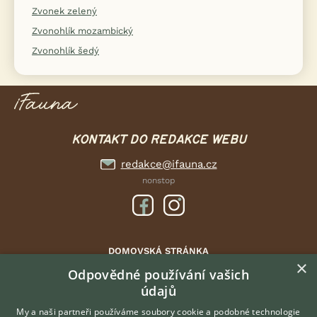
Zvonek zelený
Zvonohlík mozambický
Zvonohlík šedý
KONTAKT DO REDAKCE WEBU
redakce@ifauna.cz
nonstop
DOMOVSKÁ STRÁNKA
×
INZERCE
Odpovědné používání vašich
DISKUSE
údajů
ČLÁNKY
My a naši partneři používáme soubory cookie a podobné technologie