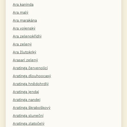
Ara kaninda
Ara malý
Ara marakána
Ara vojenský
Ara zelenokřídlý
Ara zelený
Ara žlutokrký
Arasari zelený
Aratinga červenolící
Aratinga dlouhoocasý
Aratinga hnědohrdlý
Aratinga jendaj
Aratinga nandej
Aratinga škraboškový
Aratinga sluneční
Aratinga zlatočelý