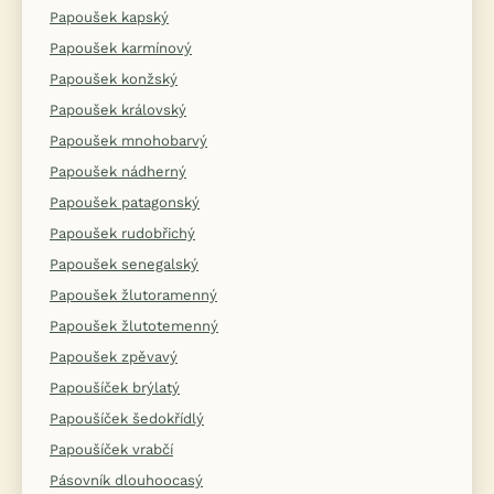
Papoušek kapský
Papoušek karmínový
Papoušek konžský
Papoušek královský
Papoušek mnohobarvý
Papoušek nádherný
Papoušek patagonský
Papoušek rudobřichý
Papoušek senegalský
Papoušek žlutoramenný
Papoušek žlutotemenný
Papoušek zpěvavý
Papoušíček brýlatý
Papoušíček šedokřídlý
Papoušíček vrabčí
Pásovník dlouhoocasý