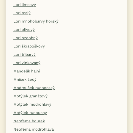
Lori límcový
Lori malý
Lori mnohobarvý horský
Lori olivový
Lori ozdobný
Lori škraboškový
Lori tříbarvý
Lori vlnkovaný
Mandelík hajní
Mníšek šedý
Modroušek rudoocasý
Motýlek granátový
Motýlek modrohlavý
Motýlek rudouchý
Neoféma bourek
Neoféma modrohlavá