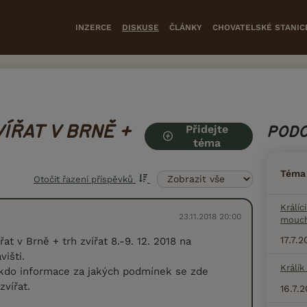
INZERCE
DISKUSE
ČLÁNKY
CHOVATELSKÉ STANIC
Přidejte
ÍŘAT V BRNĚ +
PODO
téma
Téma
Otočit řazení příspěvků
Králíc
23.11.2018 20:00
mouc
17.7.
řat v Brně + trh zvířat 8.-9. 12. 2018 na
išti.
Králík
kdo informace za jakých podmínek se zde
zvířat.
16.7.