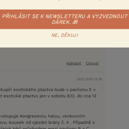
 s pořadatelem výstavy a CHT.
ej a nákup zvířat a rostlin podléhajících
 Prodávající je povinen tyto exempláře označit
PŘIHLÁSIT SE K NEWSLETTERU A VYZVEDNOUT
DÁREK. 🎁
TES-POVINNÉ DOKLADY a prodej uskutečnit jen
istračním číslem (nebo výjimkou ze zákazu
du se zákonem č.100/2004 Sb. Kupující je povinen
NE, DĚKUJI
trovat podle tohoto zákona a dále s ním
Nahlásit
Citovat
30.11.2018 13:16
upčí exotického ptactva bude v pavilonu E v
 exotické ptactvo jen v sobotu 8.12. do cca 13
 vstupuje Kongresovou halou, venkovním
vo, kousek od vjezdní brány č. 4 . Případně z
očních trhů průchodem mezi pavilony B a C.