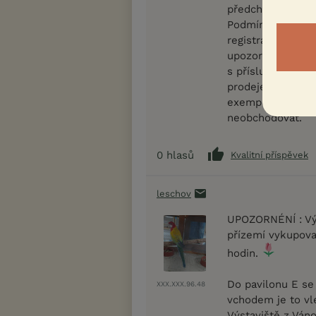
předchozí dohodě
Podmínky pro prod
registraci CITES.
upozorněním: CI
s příslušným reg
prodeje) v soula
exemplář zaregis
neobchodovat.
0
hlasů
Kvalitní příspěvek
leschov
UPOZORNÉNÍ : Výk
přízemí vykupovat
hodin.
Do pavilonu E se
XXX.XXX.96.48
vchodem je to vle
Výstaviště z Ván