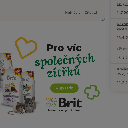
Belgic
11.7.
Nahlásit
Citovat
Rekon
kastra
16.4.
Březo
15.3.
Kralik
22ky 
14.2.