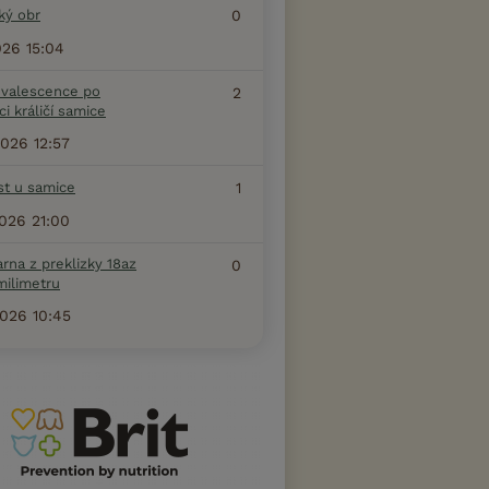
ký obr
0
2026 15:04
valescence po
2
ci králičí samice
2026 12:57
st u samice
1
2026 21:00
arna z preklizky 18az
0
milimetru
2026 10:45