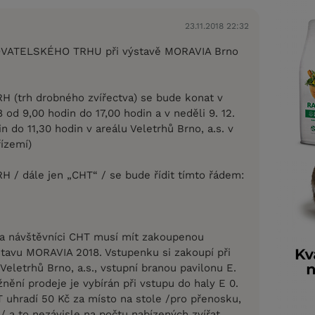
23.11.2018 22:32
OVATELSKÉHO TRHU při výstavě MORAVIA Brno
 (trh drobného zvířectva) se bude konat v
8 od 9,00 hodin do 17,00 hodin a v neděli 9. 12.
n do 11,30 hodin v areálu Veletrhů Brno, a.s. v
řízemí)
/ dále jen „CHT“ / se bude řídit tímto řádem:
i a návštěvníci CHT musí mít zakoupenou
tavu MORAVIA 2018. Vstupenku si zakoupí při
Veletrhů Brno, a.s., vstupní branou pavilonu E.
ění prodeje je vybírán při vstupu do haly E 0.
 uhradí 50 Kč za místo na stole /pro přenosku,
/ a to nezávisle na počtu nabízených zvířat.