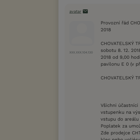
avatar
Provozní řád CH
2018
CHOVATELSKÝ TRH
sobotu 8. 12. 201
XXX.XXX.104.130
2018 od 9,00 hodi
pavilonu E 0 (v p
CHOVATELSKÝ TRH 
Všichni účastníc
vstupenku na výs
vstupu do areálu 
Poplatek za umožn
Zde prodejce CHT
klec nebo voliéru