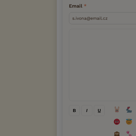
Email
B
I
U