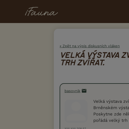
« Zpět na výpis diskusních vláken
VELKÁ VÝSTAVA ZV
TRH ZVÍŘAT.
basovnik
Velká výstava zví
Brněnském výstav
Poskytne zde ně
pořádá velký trh 
XXX.XXX.208.57