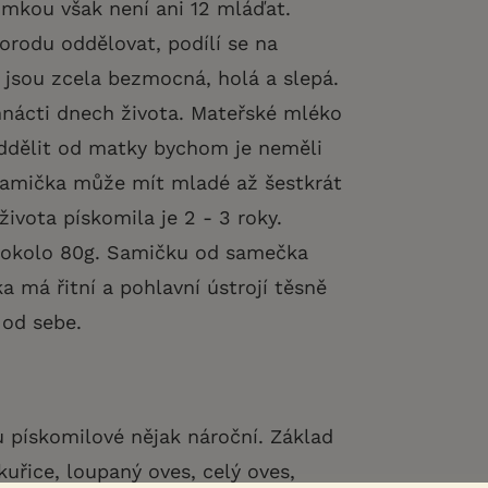
jimkou však není ani 12 mláďat.
odu oddělovat, podílí se na
jsou zcela bezmocná, holá a slepá.
smnácti dnech života. Mateřské mléko
 Oddělit od matky bychom je neměli
 Samička může mít mladé až šestkrát
ivota pískomila je 2 - 3 roky.
í okolo 80g. Samičku od samečka
má řitní a pohlavní ústrojí těsně
 od sebe.
u pískomilové nějak nároční. Základ
kuřice, loupaný oves, celý oves,