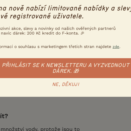
y pícnin, sušené mléko, hrách,
na nově nabízí limitované nabídky a slev
a pšeničné vločky, oříšky. Dále
vé registrované uživatele.
ým pečivem, které nesmí obsahovat
uzivní akce, slevy a novinky od našich ověřených partnerů
 piškoty, pampeliškovými listy,
 navíc dárek: 200 Kč kredit do F-konta. 🎉
hrozny), zeleninou (mrkev, salát,
formací o souhlasu s marketingem třetích stran najdete
.
zde
i z ovocných stromů, které jsou
 můžeme přidat kousek psího
PŘIHLÁSIT SE K NEWSLETTERU A VYZVEDNOUT
eme již namíchané směsi pro
DÁREK. 🎁
 vyvážený poměr živin a viatamínů.
NE, DĚKUJI
: Biopo, Tukan, Delikan, Apetit,
ít?
 množství vody, protože jsou to