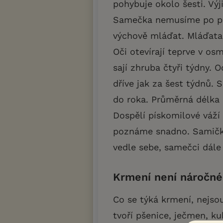
pohybuje okolo šesti. Vý
Samečka nemusíme po por
výchově mláďat. Mláďata 
Oči otevírají teprve v o
sají zhruba čtyři týdny.
dříve jak za šest týdnů.
do roka. Průměrná délka ž
Dospělí pískomilové váž
poznáme snadno. Samička 
vedle sebe, samečci dále
Krmení není náročné
Co se týká krmení, nejso
tvoří pšenice, ječmen, ku