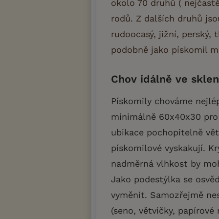
okolo 70 druhů ( nejčastě
rodů. Z dalších druhů js
rudoocasý, jižní, perský,
podobně jako pískomil m
Chov idálně ve skle
Pískomily chováme nejlé
minimálně 60x40x30 pro 
ubikace pochopitelně vět
pískomilové vyskakují. Kr
nadměrná vlhkost by moh
Jako podestýlka se osvědč
vyměnit. Samozřejmě nes
(seno, větvičky, papírové 