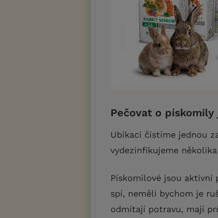
Pečovat o pískomily
Ubikaci čistíme jednou za
vydezinfikujeme několika
Pískomilové jsou aktivní 
spí, neměli bychom je ru
odmítají potravu, mají p