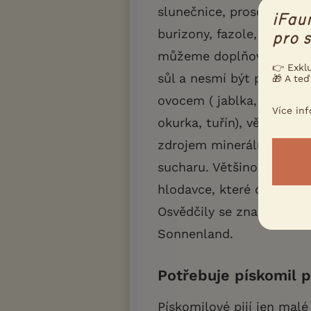
slunečnice, proso, úsušk
iFau
burizony, fazole, ovesné 
pro s
můžeme doplňovat sušen
👉 Exkl
sůl a nesmí být plesnivé,
🎁 A teď
ovocem ( jablka, hrušky, 
Více in
okurka, tuřín), větvičkam
zdrojem minerálů. Občas
sucharu. Většinou kupuj
hlodavce, které obsahují
Osvědčily se značky krmiv
Sonnenland.
Potřebuje pískomil p
Pískomilové pijí jen malé