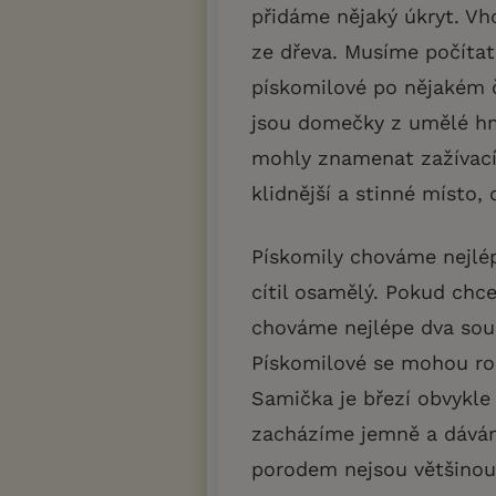
přidáme nějaký úkryt. Vh
ze dřeva. Musíme počítat
pískomilové po nějakém 
jsou domečky z umělé hm
mohly znamenat zažívací
klidnější a stinné místo,
Pískomily chováme nejlép
cítil osamělý. Pokud ch
chováme nejlépe dva sou
Pískomilové se mohou ro
Samička je březí obvykle
zacházíme jemně a dáváme
porodem nejsou většinou 