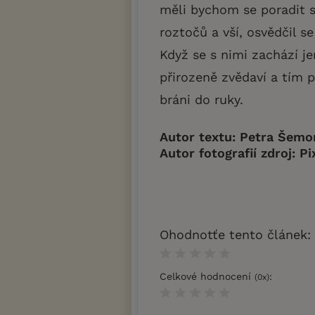
měli bychom se poradit s
roztočů a vší, osvědčil se
Když se s nimi zachází j
přirozeně zvědaví a tím p
bráni do ruky.
Autor textu: Petra Šemo
Autor fotografií zdroj: P
Ohodnotťe tento článek:
Celkové hodnocení
:
(
0
x)