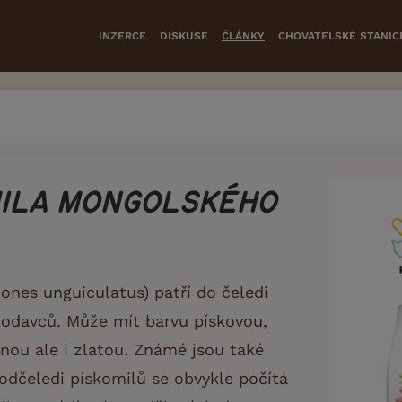
INZERCE
DISKUSE
ČLÁNKY
CHOVATELSKÉ STANIC
MILA MONGOLSKÉHO
ones unguiculatus) patří do čeledi
lodavců. Může mít barvu pískovou,
rnou ale i zlatou. Známé jsou také
dčeledi pískomilů se obvykle počítá