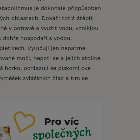
metabolizmus je dokonale přizpůsoben
ch oblastech. Dokáží totiž štěpit
ené v potravě a využít vodu, vzniklou
íc dobře hospodaří s vodou,
letivech. Vylučují jen nepatrné
vané moči, nepotí se a jejich stolice
liš horko, ochlazují se pískomilové
í výměšek zvláštních žláz a tím se