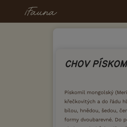
CHOV PÍSKO
Pískomil mongolský (Meri
křečkovitých a do řádu h
bílou, hnědou, šedou, če
formy dvoubarevné. Do po