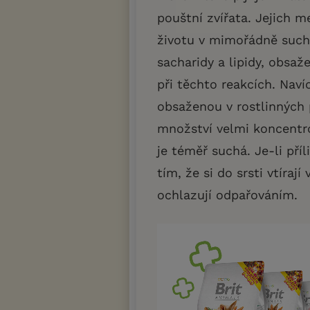
pouštní zvířata. Jejich 
životu v mimořádně suchý
sacharidy a lipidy, obsaž
při těchto reakcích. Nav
obsaženou v rostlinných p
množství velmi koncentro
je téměř suchá. Je-li pří
tím, že si do srsti vtíraj
ochlazují odpařováním.