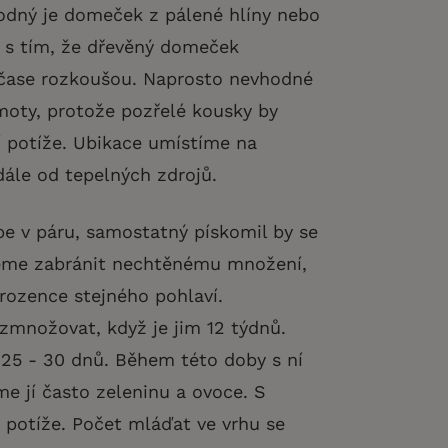
odný je domeček z pálené hlíny nebo
 s tím, že dřevěný domeček
čase rozkoušou. Naprosto nevhodné
oty, protože pozřelé kousky by
 potíže. Ubikace umístíme na
 dále od tepelných zdrojů.
e v páru, samostatný pískomil by se
ceme zabránit nechtěnému množení,
rozence stejného pohlaví.
zmnožovat, když je jim 12 týdnů.
 25 - 30 dnů. Během této doby s ní
 jí často zeleninu a ovoce. S
potíže. Počet mláďat ve vrhu se