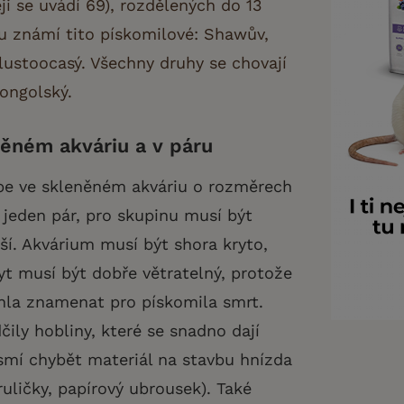
ji se uvádí 69), rozdělených do 13
ou známí tito pískomilové: Shawův,
 tlustoocasý. Všechny druhy se chovají
ongolský.
něném akváriu a v páru
pe ve skleněném akváriu o rozměrech
jeden pár, pro skupinu musí být
ší. Akvárium musí být shora kryto,
yt musí být dobře větratelný, protože
la znamenat pro pískomila smrt.
ily hobliny, které se snadno dají
mí chybět materiál na stavbu hnízda
ruličky, papírový ubrousek). Také