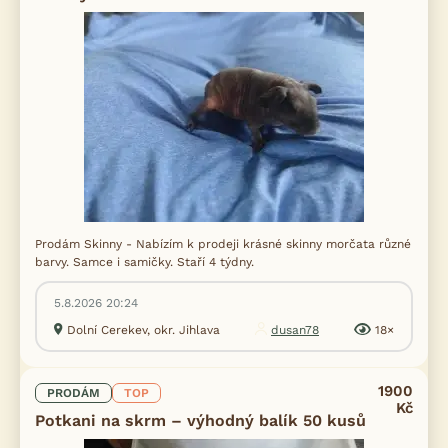
Prodám Skinny - Nabízím k prodeji krásné skinny morčata různé
barvy. Samce i samičky. Staří 4 týdny.
5.8.2026 20:24
Dolní Cerekev, okr. Jihlava
dusan78
18×
1900
PRODÁM
TOP
Kč
Potkani na skrm – výhodný balík 50 kusů