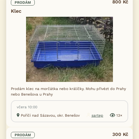
800 Kč
PRODÁM
Klec
Prodám klec na morčátka nebo králíčky. Mohu přivézt do Prahy
nebo Benešova u Prahy
včera 10:00
Poříčí nad Sázavou, okr. Benešov
sartep
13×
300 Kč
PRODÁM