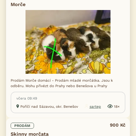
Morče
Prodám Morče domácí - Prodám mladé morčátka. Jsou k
odběru. Mohu přivézt do Prahy nebo Benešova u Prahy
včera 09:49
Poříčí nad Sázavou, okr. Benešov
sartep
18×
900 Kč
PRODÁM
Skinny morčata