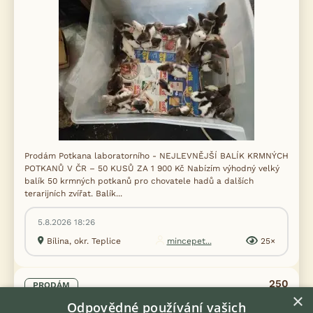
Prodám Potkana laboratorního - NEJLEVNĚJŠÍ BALÍK KRMNÝCH
POTKANŮ V ČR – 50 KUSŮ ZA 1 900 Kč Nabízím výhodný velký
balík 50 krmných potkanů pro chovatele hadů a dalších
terarijních zvířat. Balík...
5.8.2026 18:26
Bílina, okr. Teplice
mincepet...
25×
250
PRODÁM
Kč
×
Malá morčátka vhodná na domácí
Odpovědné používání vašich