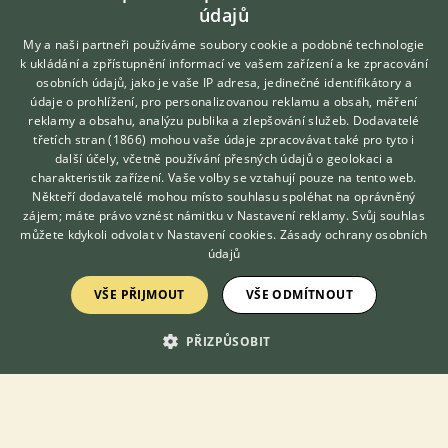
mazlíčky(2 měsíce)
údajů
My a naši partneři používáme soubory cookie a podobné technologie
k ukládání a zpřístupnění informací ve vašem zařízení a ke zpracování
osobních údajů, jako je vaše IP adresa, jedinečné identifikátory a
údaje o prohlížení, pro personalizovanou reklamu a obsah, měření
reklamy a obsahu, analýzu publika a zlepšování služeb.
Dodavatelé
třetích stran (1866)
mohou vaše údaje zpracovávat také pro tyto i
Hledáte zvířecího kamaráda?
další účely, včetně používání přesných údajů o geolokaci a
Zdarma vám poradí
charakteristik zařízení. Vaše volby se vztahují pouze na tento web.
VETERINÁŘ ONLINE
Někteří dodavatelé mohou místo souhlasu spoléhat na oprávněný
KONZULTOVAT S
zájem; máte právo vznést námitku v
Nastavení reklamy
. Svůj souhlas
VETERINÁŘEM
můžete kdykoli odvolat v
Nastavení cookies
.
Zásady ochrany osobních
údajů
Prodám Krátkosrstá - Prodám malá morčátka z hobby chovu
vhodná na domácí mazlíčky -poslední sameček. Odběr možný
VŠE PŘIJMOUT
VŠE ODMÍTNOUT
ihned. Nekoušou, jsou zvyklá na děti. Ošetřená proti parazitům.
Cena za samečka 250-kč....
PŘIZPŮSOBIT
5.8.2026 15:19
Dubí, okr. Teplice
petra1.
23×