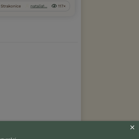
. Strakonice
natalia1...
117×
×