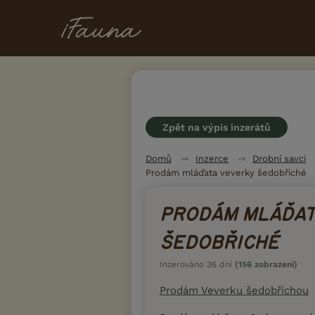
Zpět na výpis inzerátů
Domů
Inzerce
Drobní savci
Prodám mláďata veverky šedobřiché
PRODÁM MLÁĎAT
ŠEDOBŘICHÉ
Inzerováno 36 dní
(156 zobrazení)
Prodám Veverku šedobřichou