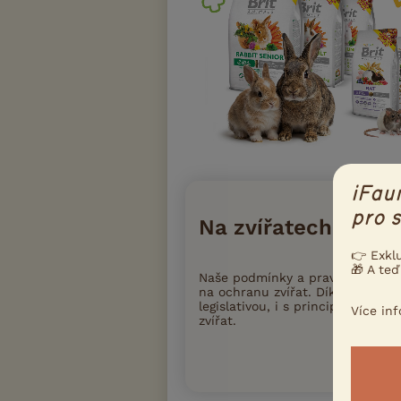
iFau
pro s
Na zvířatech záleží
👉 Exkl
🎁 A teď
Naše podmínky a pravidla inzer
na ochranu zvířat. Díky tomu iFa
legislativou, i s principy moder
Více in
zvířat.
Přečtete si