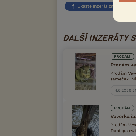
Ukažte inzerát známým!
Nahlásit i
DALŠÍ INZERÁTY 
PRODÁM
Prodám ve
Prodám Veve
sameček. Mlá
4.8.2026 2
PRODÁM
Veverka š
Prodám Veve
Tamiops swi