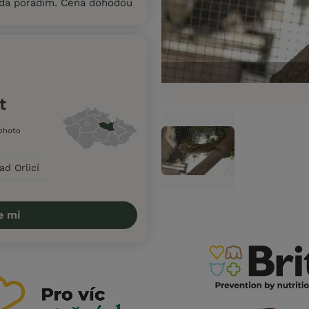
da poradím. Cena dohodou
t
tohoto
ad Orlicí
e mi