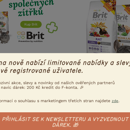
na nově nabízí limitované nabídky a slev
vé registrované uživatele.
uzivní akce, slevy a novinky od našich ověřených partnerů
 navíc dárek: 200 Kč kredit do F-konta. 🎉
ce konzultujeme s Nadací
una drží krok s aktuální
ního a etického chovu
formací o souhlasu s marketingem třetích stran najdete
.
zde
 víc
PŘIHLÁSIT SE K NEWSLETTERU A VYZVEDNOUT
DÁREK. 🎁