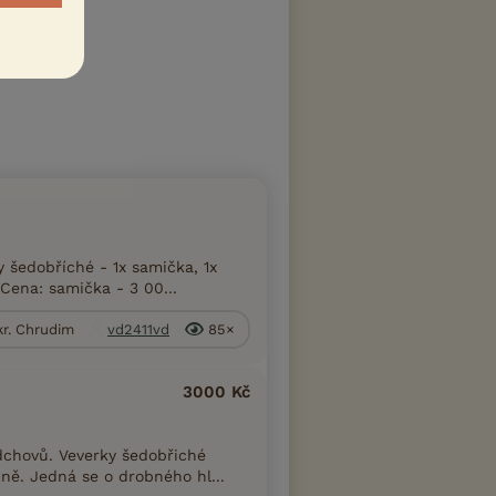
šedobříché - 1x samička, 1x
 Cena: samička - 3 00...
kr. Chrudim
vd2411vd
85×
3000 Kč
chovů. Veverky šedobřiché
ně. Jedná se o drobného hl...