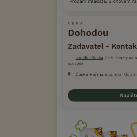
Prodám mláďata. S chovem rá
CENA
Dohodou
Zadavatel - Kontak
caroline.fiseka
(další inzeráty od 
uživatele)
České Heřmanice, okr. Ústí n
Napišt