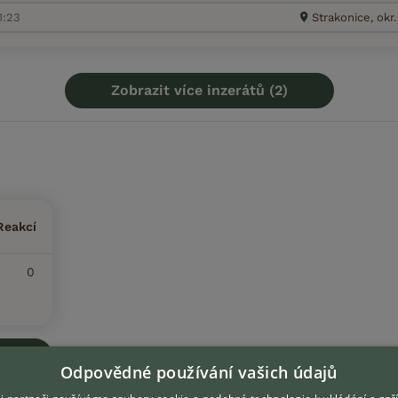
1:23
Strakonice, okr
Zobrazit více inzerátů (2)
Reakcí
0
Odpovědné používání vašich údajů