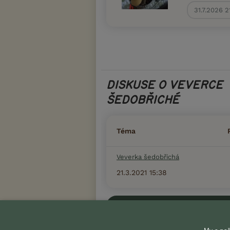
31.7.2026 2
DISKUSE O VEVERCE
ŠEDOBŘICHÉ
Téma
Veverka šedobřichá
21.3.2021 15:38
Zobrazit více diskusí