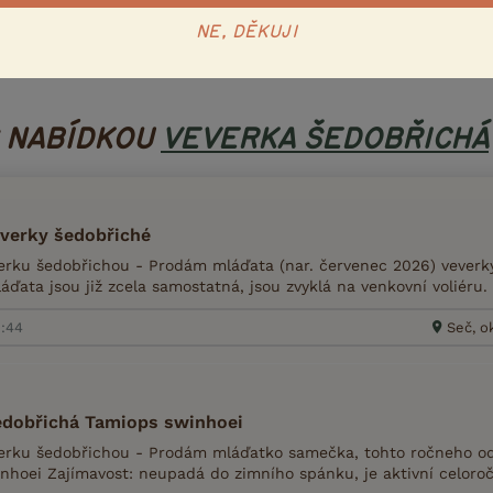
Poslat inzerát e-mailem
NE, DĚKUJI
nzerát
S NABÍDKOU
VEVERKA ŠEDOBŘICHÁ
verky šedobřiché
rku šedobřichou - Prodám mláďata (nar. červenec 2026) veverky 
ďata jsou již zcela samostatná, jsou zvyklá na venkovní voliéru.
1:44
Seč, o
edobřichá Tamiops swinhoei
rku šedobřichou - Prodám mláďatko samečka, tohto ročneho od
nhoei Zajímavost: neupadá do zimního spánku, je aktivní celoroč