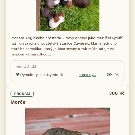
Prodám Anglického cresteda - Nový domov jako mazlíčci vyhlíží
naši krasavci z chovatelské stanice Caviesek. Máme jednoho
staršího samečka, který je kastrovaný a tak může odejít za
nějakou kamarádkou....
včera 21:38
Dymokury, okr. Nymburk
alena.dy...
19×
300 Kč
PRODÁM
Morče