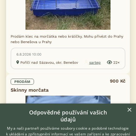
Prodám klec na morčátka nebo králíčky. Mohu přivézt do Prahy
nebo Benešova u Prahy
6.8.2026 10:00
Poříčí nad Sázavou, okr. Benešov
sartep
22×
900 Kč
PRODÁM
Skinny morčata
×
Odpovědné používání vašich
údajů
My a naši partneři používáme soubory cookie a podobné technologie
k ukládání a zpřístupnění informací ve vašem zařízení a ke zpracování