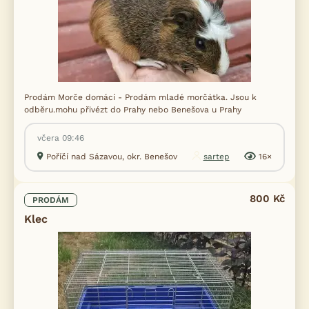
Prodám Morče domácí - Prodám mladé morčátka. Jsou k
odběru.mohu přivézt do Prahy nebo Benešova u Prahy
včera 09:46
Poříčí nad Sázavou, okr. Benešov
sartep
16×
800 Kč
PRODÁM
Klec