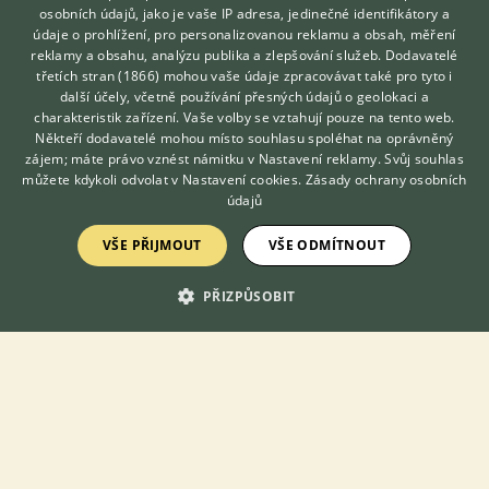
osobních údajů, jako je vaše IP adresa, jedinečné identifikátory a
údaje o prohlížení, pro personalizovanou reklamu a obsah, měření
reklamy a obsahu, analýzu publika a zlepšování služeb.
Dodavatelé
třetích stran (1866)
mohou vaše údaje zpracovávat také pro tyto i
Hledáte zvířecího kamaráda?
další účely, včetně používání přesných údajů o geolokaci a
Zdarma vám poradí
Prodám Skinny - Nabízím k prodeji krásné skinny morčata různé
charakteristik zařízení. Vaše volby se vztahují pouze na tento web.
VETERINÁŘ ONLINE
barvy. Samce i samičky. Staří 4 týdny.
Někteří dodavatelé mohou místo souhlasu spoléhat na oprávněný
KONZULTOVAT S
zájem; máte právo vznést námitku v
Nastavení reklamy
. Svůj souhlas
VETERINÁŘEM
5.8.2026 20:24
můžete kdykoli odvolat v
Nastavení cookies
.
Zásady ochrany osobních
údajů
Dolní Cerekev, okr. Jihlava
dusan78
26×
VŠE PŘIJMOUT
VŠE ODMÍTNOUT
PŘIZPŮSOBIT
Zobrazit více inzerátů (161)
KONTAKT DO REDAKCE WEBU
redakce@ifauna.cz