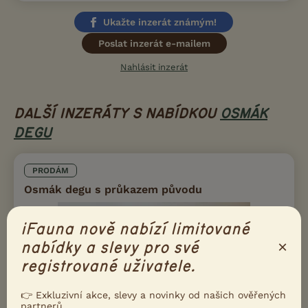
Ukažte inzerát známým!
Poslat inzerát e-mailem
Nahlásit inzerát
DALŠÍ INZERÁTY S NABÍDKOU
OSMÁK
DEGU
PRODÁM
Osmák degu s průkazem původu
iFauna nově nabízí limitované
×
nabídky a slevy pro své
registrované uživatele.
👉 Exkluzivní akce, slevy a novinky od našich ověřených
partnerů