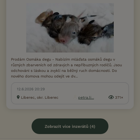
Prodám Osmáka degu - Nabízím mláďata osmáků degu v
různých zbarveních od zdravých a nepříbuzných rodičů. Jsou
odchováni s láskou a zvyklí na běžný ruch domácnosti. Do
nového domova mohou odejít ve dv...
12.6.2026 20:29
Liberec, okr. Liberec
petra.li...
371×
Zobrazit více inzerátů (4)