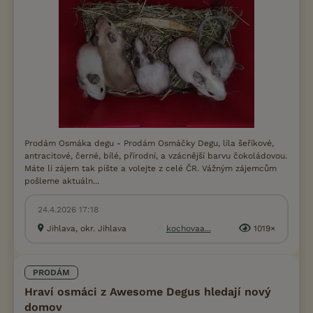
Prodám Osmáka degu - Prodám Osmáčky Degu, lila šeříkové,
antracitové, černé, bílé, přírodní, a vzácnější barvu čokoládovou.
Máte li zájem tak pište a volejte z celé ČR. Vážným zájemcům
pošleme aktuáln...
24.4.2026 17:18
Jihlava, okr. Jihlava
kochovaa...
1019×
PRODÁM
Hraví osmáci z Awesome Degus hledají nový
domov