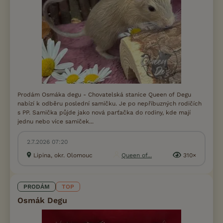
Prodám Osmáka degu - Chovatelská stanice Queen of Degu
nabízí k odběru poslední samičku. Je po nepříbuzných rodičích
s PP. Samička půjde jako nová parťačka do rodiny, kde mají
jednu nebo více samiček...
2.7.2026 07:20
Lipina, okr. Olomouc
Queen of...
310×
PRODÁM
TOP
Osmák Degu