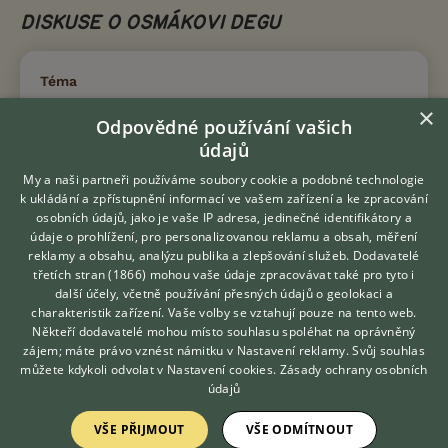
DISKUSE O OSMÁKOVI DEGU
Téma
×
Odpovědné používání vašich
Osmák degu celoročně venku
údajů
21.5.2021 11:13
9
reakcí
My a naši partneři používáme soubory cookie a podobné technologie
k ukládání a zpřístupnění informací ve vašem zařízení a ke zpracování
Moji osmaci se perou
osobních údajů, jako je vaše IP adresa, jedinečné identifikátory a
15.4.2019 19:51
1
reakcí
údaje o prohlížení, pro personalizovanou reklamu a obsah, měření
reklamy a obsahu, analýzu publika a zlepšování služeb.
Dodavatelé
Jak dát k osmakovy mladšího kamarada/ku
třetích stran (1866)
mohou vaše údaje zpracovávat také pro tyto i
Hledáte zvířecího kamaráda?
další účely, včetně používání přesných údajů o geolokaci a
Zdarma vám poradí
17.5.2021 08:22
2
reakcí
charakteristik zařízení. Vaše volby se vztahují pouze na tento web.
VETERINÁŘ ONLINE
Někteří dodavatelé mohou místo souhlasu spoléhat na oprávněný
Osmák
KONZULTOVAT S
zájem; máte právo vznést námitku v
Nastavení reklamy
. Svůj souhlas
VETERINÁŘEM
27.4.2021 06:13
0
reakcí
můžete kdykoli odvolat v
Nastavení cookies
.
Zásady ochrany osobních
údajů
Moji osmaci pijú veľmi veľa vody
VŠE PŘIJMOUT
VŠE ODMÍTNOUT
28.1.2021 21:34
5
reakcí