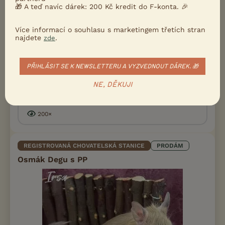
🎁 A teď navíc dárek: 200 Kč kredit do F-konta. 🎉
Více informací o souhlasu s marketingem třetích stran
najdete
.
zde
Prodám Osmáka degu - Chovatelská stanice Rays of Sunshine
zadá mláďátka osmáka degu s průkazem původu (kluky i
holčičky) s odběrem v druhé polovině června. Pokud nechcete
čekat, máme ještě k okamžitém...
PŘIHLÁSIT SE K NEWSLETTERU A VYZVEDNOUT DÁREK. 🎁
NE, DĚKUJI
8.6.2026 17:38
Česká Třebová, okr. Ústí nad Orlicí
Rays of...
200×
REGISTROVANÁ CHOVATELSKÁ STANICE
PRODÁM
Osmák Degu s PP