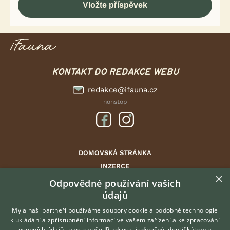
KONTAKT DO REDAKCE WEBU
redakce@ifauna.cz
nonstop
DOMOVSKÁ STRÁNKA
INZERCE
×
DISKUSE
Odpovědné používání vašich
údajů
ČLÁNKY
CHOVATELSKÉ STANICE
My a naši partneři používáme soubory cookie a podobné technologie
k ukládání a zpřístupnění informací ve vašem zařízení a ke zpracování
ATLAS
osobních údajů, jako je vaše IP adresa, jedinečné identifikátory a