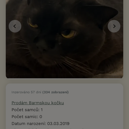
Inzerováno 57 dní
(334 zobrazení)
Prodám Barmskou kočku
Počet samců: 1
Počet samic: 0
Datum narození: 03.03.2019