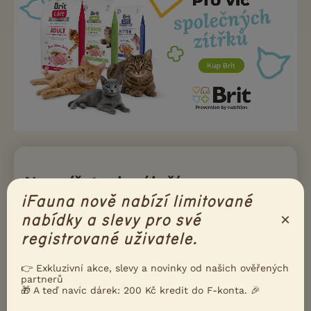
Na zvířatech záleží
iFauna nově nabízí limitované
×
nabídky a slevy pro své
registrované uživatele.
👉 Exkluzivní akce, slevy a novinky od našich ověřených
Naše podmínky a pravidla inzerce konzultujeme s
partnerů
Nadací na ochranu zvířat. Díky tomu iFauna drží
🎁 A teď navíc dárek: 200 Kč kredit do F-konta. 🎉
krok s aktuální legislativou, i s principy moderního
a etického chovu zvířat.