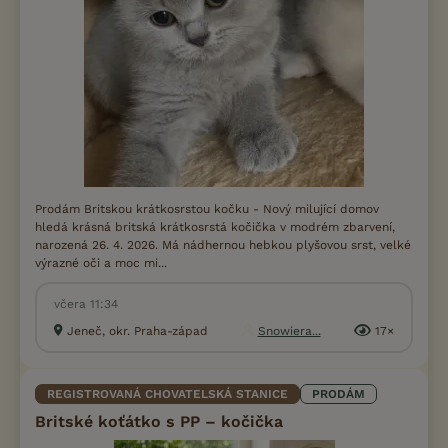
Prodám Britskou krátkosrstou kočku - Nový milující domov
hledá krásná britská krátkosrstá kočička v modrém zbarvení,
narozená 26. 4. 2026. Má nádhernou hebkou plyšovou srst, velké
výrazné oči a moc mi...
včera 11:34
Jeneč, okr. Praha-západ
Snowiera...
17×
REGISTROVANÁ CHOVATELSKÁ STANICE
PRODÁM
Britské koťátko s PP – kočička