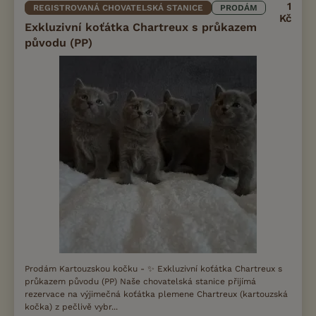
1
REGISTROVANÁ CHOVATELSKÁ STANICE
PRODÁM
Kč
Exkluzivní koťátka Chartreux s průkazem
původu (PP)
Prodám Kartouzskou kočku - ✨ Exkluzivní koťátka Chartreux s
průkazem původu (PP) Naše chovatelská stanice přijímá
rezervace na výjimečná koťátka plemene Chartreux (kartouzská
kočka) z pečlivě vybr...