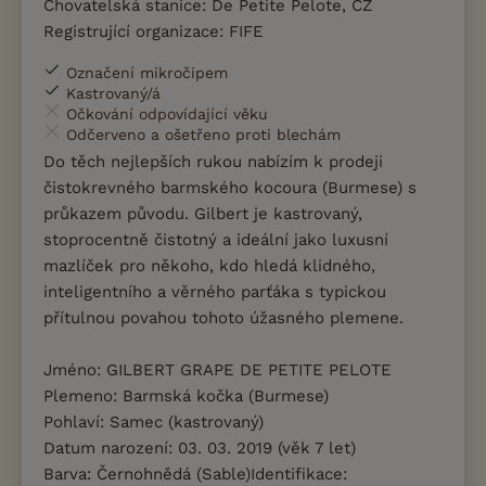
Chovatelská stanice: De Petite Pelote, CZ
Registrující organizace: FIFE
Označení mikročipem
Kastrovaný/á
Očkování odpovídající věku
Odčerveno a ošetřeno proti blechám
Do těch nejlepších rukou nabízím k prodeji
čistokrevného barmského kocoura (Burmese) s
průkazem původu. Gilbert je kastrovaný,
stoprocentně čistotný a ideální jako luxusní
mazlíček pro někoho, kdo hledá klidného,
inteligentního a věrného parťáka s typickou
přítulnou povahou tohoto úžasného plemene.
Jméno: GILBERT GRAPE DE PETITE PELOTE
Plemeno: Barmská kočka (Burmese)
Pohlaví: Samec (kastrovaný)
Datum narození: 03. 03. 2019 (věk 7 let)
Barva: Černohnědá (Sable)Identifikace: