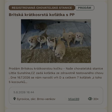
REGISTROVANÁ CHOVATELSKÁ STANICE
PRODÁM
Britská krátkosrstá koťátka s PP
Prodám Britskou krátkosrstou kočku - Naše chovatelská stanice
Little Sunshine,CZ zadá koťátka ze zdravotně testovaného chovu
. Dne 16.7.2026 se nám narodil vrh D a celkem 7 koťátek ,z toho
5 kocourků...
5.8.2026 16:44
Syrovice, okr. Brno-venkov
Misel89
30×