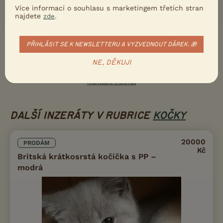
Více informací o souhlasu s marketingem třetích stran
Přečtete si víc
najdete
.
zde
PŘIHLÁSIT SE K NEWSLETTERU A VYZVEDNOUT DÁREK. 🎁
Ukažte inzerát známým!
NE, DĚKUJI
Poslat inzerát e-mailem
Nahlásit inzerát
DALŠÍ INZERÁTY V RUBRICE
KOČKY
20000
PRODÁM
Kč
Britská krátkosrstá kočička s PP –
modrá