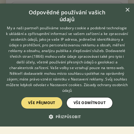
×
5.8.2026 15:02
Odpovědné používání vašich
Chomutov, okr. Chomutov
Kosák24
31×
údajů
My a naši partneři používáme soubory cookie a podobné technologie
k ukládání a zpřístupnění informací ve vašem zařízení a ke zpracování
REGISTROVANÁ CHOVATELSKÁ STANICE
osobních údajů, jako je vaše IP adresa, jedinečné identifikátory a
NABÍZÍM K ADOPCI
údaje o prohlížení, pro personalizovanou reklamu a obsah, měření
Kocourek Macek hledá nový domov
reklamy a obsahu, analýzu publika a zlepšování služeb.
Dodavatelé
třetích stran (1866)
mohou vaše údaje zpracovávat také pro tyto i
Hledáte zvířecího kamaráda?
další účely, včetně používání přesných údajů o geolokaci a
Zdarma vám poradí
charakteristik zařízení. Vaše volby se vztahují pouze na tento web.
VETERINÁŘ ONLINE
Někteří dodavatelé mohou místo souhlasu spoléhat na oprávněný
KONZULTOVAT S
zájem; máte právo vznést námitku v
Nastavení reklamy
. Svůj souhlas
VETERINÁŘEM
můžete kdykoli odvolat v
Nastavení cookies
.
Zásady ochrany osobních
údajů
VŠE PŘIJMOUT
VŠE ODMÍTNOUT
PŘIZPŮSOBIT
Macek, kocour, narozený cca 2014 (ev. číslo 2026/05/01),