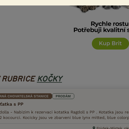
V RUBRICE
KOČKY
ANÁ CHOVATELSKÁ STANICE
PRODÁM
ťatka s PP
lla - Nabizim k rezervaci kotatka Ragdoll s PP . Kotatka jsou re
2 kocourci. Kocicky jsou ve zbarveni blue lynx mitted, blue colorp
Frýdek-Místek, ok