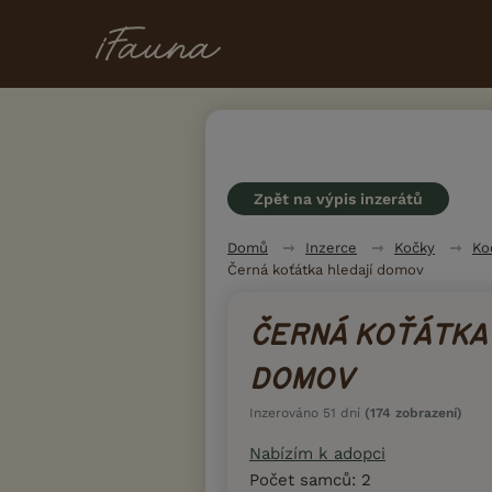
Zpět na výpis inzerátů
Domů
Inzerce
Kočky
Ko
Černá koťátka hledají domov
ČERNÁ KOŤÁTKA
DOMOV
Inzerováno 51 dní
(174 zobrazení)
Nabízím k adopci
Počet samců: 2