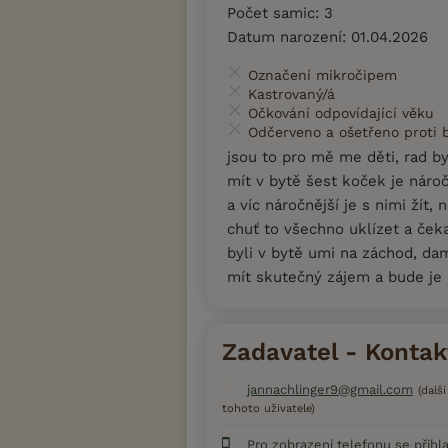
Počet samic: 3
Datum narození: 01.04.2026
Označení mikročipem
Kastrovaný/á
Očkování odpovídající věku
Odčerveno a ošetřeno proti
jsou to pro mě me děti, rad by
mít v bytě šest koček je nároč
a víc náročnější je s nimi žít
chuť to všechno uklízet a čeka
byli v bytě umi na záchod, d
mít skutečný zájem a bude je
Zadavatel - Kontak
jannachlinger9@gmail.com
(dalš
tohoto uživatele)
Pro zobrazení telefonu se přihl