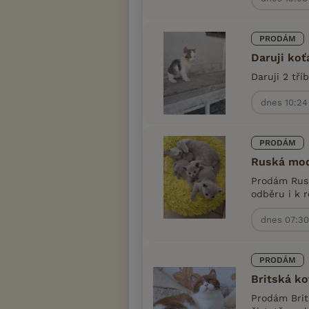
PRODÁM
Daruji koť
Daruji 2 tří
dnes 10:24
PRODÁM
Ruská mod
Prodám Rusk
odběru i k r
dnes 07:30
PRODÁM
Britská ko
Prodám Brit