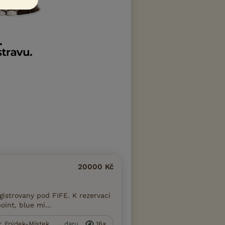
20000 Kč
gistrovany pod FIFE. K rezervaci
oint, blue mi...
r. Frýdek-Místek
daru
16×