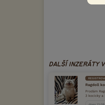
DALŠÍ INZERÁTY 
REGISTROV
Ragdoll ko
Prodám Ragdo
3 kocicky a 
dnes 13:08