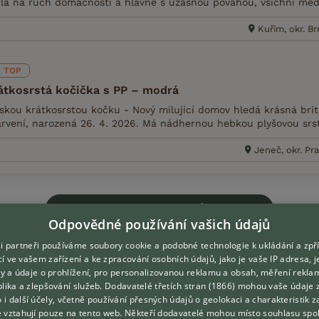
yklá na ruch domácnosti a hlavne s úžasnou povahou, všichni medv
9
Kuřim, okr. B
TOP
átkosrstá kočička s PP – modrá
skou krátkosrstou kočku - Nový milující domov hledá krásná brit
vení, narozená 26. 4. 2026. Má nádhernou hebkou plyšovou srst,
Jeneč, okr. Pr
Zobrazit více inzerátů (216)
Odpovědné používání vašich údajů
i partneři používáme soubory cookie a podobné technologie k ukládání a zpř
í ve vašem zařízení a ke zpracování osobních údajů, jako je vaše IP adresa, 
ory a údaje o prohlížení, pro personalizovanou reklamu a obsah, měření rekla
lika a zlepšování služeb.
Dodavatelé třetích stran (1866)
mohou vaše údaje 
DOMOVSKÁ STRÁNKA
O nás
o i další účely, včetně používání přesných údajů o geolokaci a charakteristik z
e vztahují pouze na tento web. Někteří dodavatelé mohou místo souhlasu spo
INZERCE
Kontakt