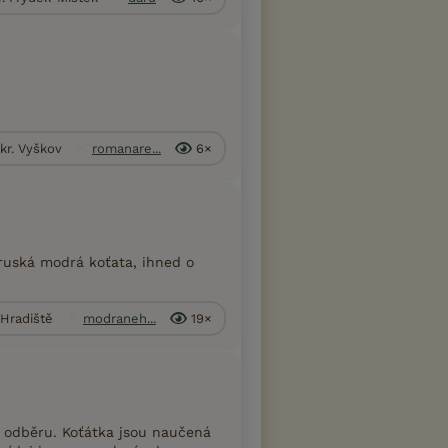
kr. Vyškov
romanare...
6×
uská modrá koťata, ihned o
 Hradiště
modraneh...
19×
 odběru. Koťátka jsou naučená