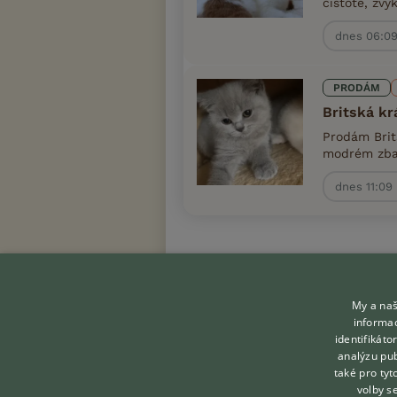
čistotě, zv
dnes 06:0
PRODÁM
Britská kr
Prodám Brit
modrém zbar
dnes 11:09
My a naš
informac
identifikát
analýzu pub
KONTAKT DO REDAKCE
také pro tyt
volby s
WEBU