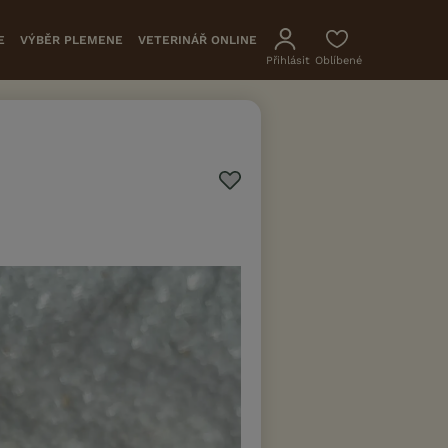
E
VÝBĚR PLEMENE
VETERINÁŘ ONLINE
Přihlásit
Oblíbené