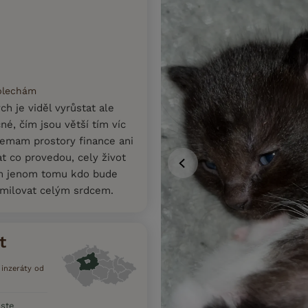
 blechám
ch je viděl vyrůstat ale
né, čím jsou větší tím víc
, nemam prostory finance ani
t co provedou, cely život
am jenom tomu kdo bude
 milovat celým srdcem.
t
í inzeráty od
aste