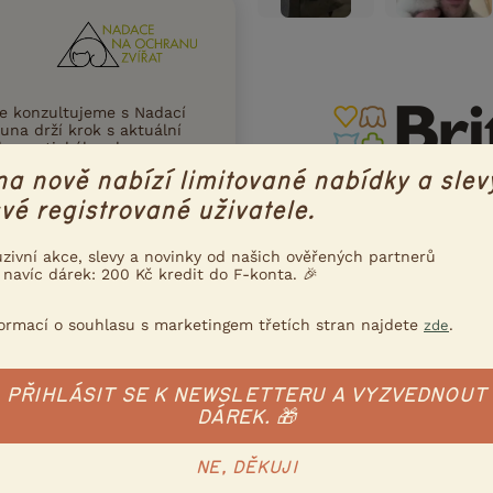
ce konzultujeme s Nadací
una drží krok s aktuální
ního a etického chovu
na nově nabízí limitované nabídky a slev
 víc
vé registrované uživatele.
uzivní akce, slevy a novinky od našich ověřených partnerů
 navíc dárek: 200 Kč kredit do F-konta. 🎉
Poslat inzerát e-mailem
formací o souhlasu s marketingem třetích stran najdete
.
nzerát
zde
PŘIHLÁSIT SE K NEWSLETTERU A VYZVEDNOUT
DÁREK. 🎁
NE, DĚKUJI