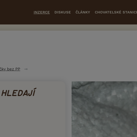
INZERCE
DISKUSE
ČLÁNKY
CHOVATELSKÉ STANIC
čky bez PP
 HLEDAJÍ