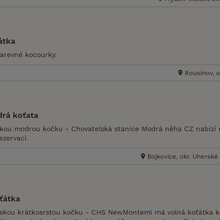
átka
barevné kocourky.
Rousínov, o
rá koťata
ou modrou kočku - Chovatelská stanice Modrá něha CZ nabízí r
ezervaci.
Bojkovice, okr. Uherské
ťátka
skou krátkosrstou kočku - CHS NewMontemi má volná koťátka k