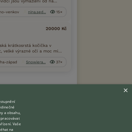
ídci jsou vymazlení od na...
rno-venkov
nina.sed...
15×
20000 Kč
ská krátkosrstá kočička v
 velké výrazné oči a moc mi...
aha-západ
Snowiera...
37×
×
ístupnění
Hledáte zvířecího kamaráda?
jedinečné
Zdarma vám poradí
my a obsahu,
VETERINÁŘ ONLINE
zpracovávat
Přihlášení
ařízení. Vaše
KONZULTOVAT S VETERINÁŘEM
léhat na
Registrace