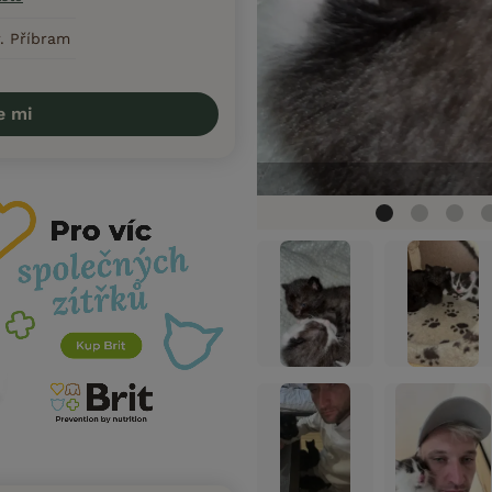
. Příbram
e mi