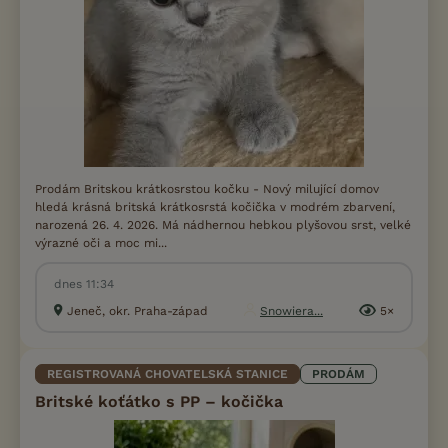
Prodám Britskou krátkosrstou kočku - Nový milující domov
hledá krásná britská krátkosrstá kočička v modrém zbarvení,
narozená 26. 4. 2026. Má nádhernou hebkou plyšovou srst, velké
výrazné oči a moc mi...
dnes 11:34
Jeneč, okr. Praha-západ
Snowiera...
5×
REGISTROVANÁ CHOVATELSKÁ STANICE
PRODÁM
Britské koťátko s PP – kočička