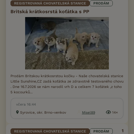
REGISTROVANÁ CHOVATELSKÁ STANICE
PRODÁM
Britská krátkosrstá koťátka s PP
Prodám Britskou krátkosrstou kočku - Naše chovatelská stanice
Little Sunshine,CZ zadá koťátka ze zdravotně testovaného chovu
. Dne 16.7.2026 se nám narodil vrh D a celkem 7 koťátek ,z toho
5 kocourků...
včera 16:44
Syrovice, okr. Brno-venkov
Misel89
14×
1
REGISTROVANÁ CHOVATELSKÁ STANICE
PRODÁM