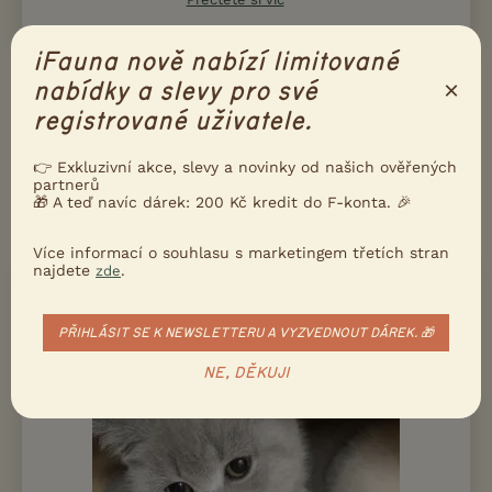
iFauna nově nabízí limitované
×
nabídky a slevy pro své
Ukažte inzerát známým!
registrované uživatele.
Poslat inzerát e-mailem
Nahlásit inzerát
👉 Exkluzivní akce, slevy a novinky od našich ověřených
partnerů
🎁 A teď navíc dárek: 200 Kč kredit do F-konta. 🎉
DALŠÍ INZERÁTY V RUBRICE
KOČKY
Více informací o souhlasu s marketingem třetích stran
najdete
.
zde
20000
PRODÁM
Kč
Britská krátkosrstá kočička s PP –
PŘIHLÁSIT SE K NEWSLETTERU A VYZVEDNOUT DÁREK. 🎁
modrá
NE, DĚKUJI