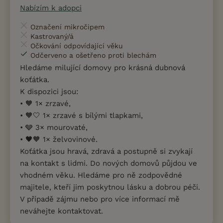
Nabízím k adopci
Označení mikročipem
Kastrovaný/á
Očkování odpovídající věku
Odčerveno a ošetřeno proti blechám
Hledáme milující domovy pro krásná dubnová
koťátka.
K dispozici jsou:
• 🧡 1× zrzavé,
• 🧡🤍 1× zrzavé s bílými tlapkami,
• 🩶 3× mourovaté,
• 🖤🧡 1× želvovinové.
Koťátka jsou hravá, zdravá a postupně si zvykají
na kontakt s lidmi. Do nových domovů půjdou ve
vhodném věku. Hledáme pro ně zodpovědné
majitele, kteří jim poskytnou lásku a dobrou péči.
V případě zájmu nebo pro více informací mě
neváhejte kontaktovat.