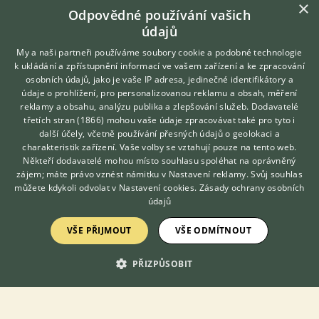
×
včera 15:02
Odpovědné používání vašich
Chomutov, okr. Chomutov
Kosák24
19×
údajů
My a naši partneři používáme soubory cookie a podobné technologie
k ukládání a zpřístupnění informací ve vašem zařízení a ke zpracování
REGISTROVANÁ CHOVATELSKÁ STANICE
osobních údajů, jako je vaše IP adresa, jedinečné identifikátory a
NABÍZÍM K ADOPCI
údaje o prohlížení, pro personalizovanou reklamu a obsah, měření
Kocourek Macek hledá nový domov
reklamy a obsahu, analýzu publika a zlepšování služeb.
Dodavatelé
třetích stran (1866)
mohou vaše údaje zpracovávat také pro tyto i
Hledáte zvířecího kamaráda?
další účely, včetně používání přesných údajů o geolokaci a
Zdarma vám poradí
charakteristik zařízení. Vaše volby se vztahují pouze na tento web.
VETERINÁŘ ONLINE
Někteří dodavatelé mohou místo souhlasu spoléhat na oprávněný
KONZULTOVAT S
zájem; máte právo vznést námitku v
Nastavení reklamy
. Svůj souhlas
VETERINÁŘEM
můžete kdykoli odvolat v
Nastavení cookies
.
Zásady ochrany osobních
údajů
VŠE PŘIJMOUT
VŠE ODMÍTNOUT
PŘIZPŮSOBIT
Macek, kocour, narozený cca 2014 (ev. číslo 2026/05/01),
KASTROVANÝ, test FIV/FeLV negativní. Kocourek žil asi 2 roky v
jedné firmě ve Veselí nad Lužnicí ve výrobní hale, ale