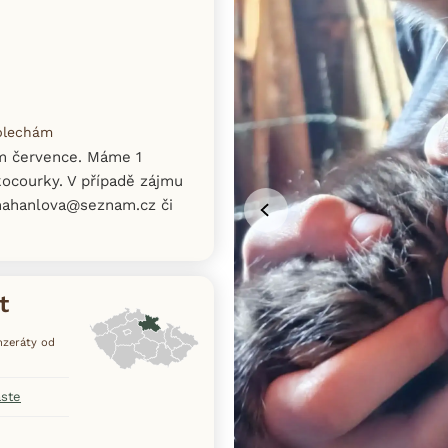
 blechám
em července. Máme 1
ocourky. V případě zájmu
nahanlova@seznam.cz či
t
inzeráty od
aste