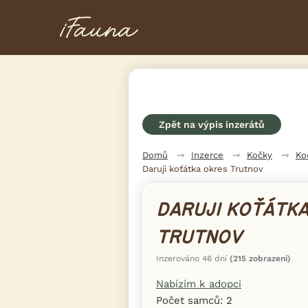
Zpět na výpis inzerátů
Domů
Inzerce
Kočky
Ko
Daruji koťátka okres Trutnov
DARUJI KOŤÁTK
TRUTNOV
Inzerováno 46 dní
(215 zobrazení)
Nabízím k adopci
Počet samců: 2