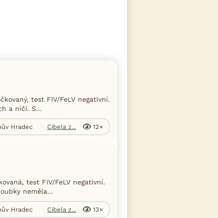
čkovaný, test FIV/FeLV negativní.
 a ničí. S...
chův Hradec
Cibela z...
12×
ovaná, test FIV/FeLV negativní.
Zoubky neměla...
chův Hradec
Cibela z...
13×