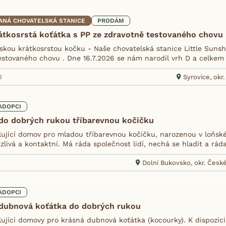
ANÁ CHOVATELSKÁ STANICE
PRODÁM
átkosrstá koťátka s PP ze zdravotně testovaného chovu
skou krátkosrstou kočku - Naše chovatelská stanice Little Sunsh
estovaného chovu . Dne 16.7.2026 se nám narodil vrh D a celkem 7
8
Syrovice, okr
ADOPCI
do dobrých rukou tříbarevnou kočičku
ující domov pro mladou tříbarevnou kočičku, narozenou v loňské
zlivá a kontaktní. Má ráda společnost lidí, nechá se hladit a ráda 
Dolní Bukovsko, okr. Česk
ADOPCI
dubnová koťátka do dobrých rukou
jící domovy pro krásná dubnová koťátka (kocourky). K dispozici j