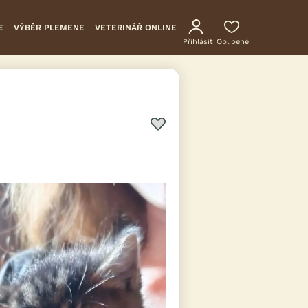
E
VÝBĚR PLEMENE
VETERINÁŘ ONLINE
Přihlásit
Oblíbené