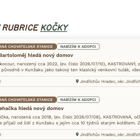
V RUBRICE
KOČKY
ANÁ CHOVATELSKÁ STANICE
NABÍZÍM K ADOPCI
Bartoloměj hledá nový domov
kocour, narozený cca 2022, (ev. číslo 2026/07/10), KASTROVANÝ, o
 původně v Kunžaku jako takový ten klasický venkovní tulák, všech
2
Jindřichův Hradec, okr. Jindři
ANÁ CHOVATELSKÁ STANICE
NABÍZÍM K ADOPCI
lehačka hledá nový domov
očka, narozená cca 2018, (ev. číslo 2026/07/08), KASTROVANÁ, očk
 přijali od lidí z Kunžaku s jejím cca 10 týdnů starým kotětem. 
8
Jindřichův Hradec, okr. Jindři