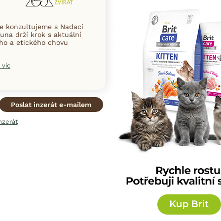
ce konzultujeme s Nadací
una drží krok s aktuální
ního a etického chovu
 víc
Poslat inzerát e-mailem
nzerát