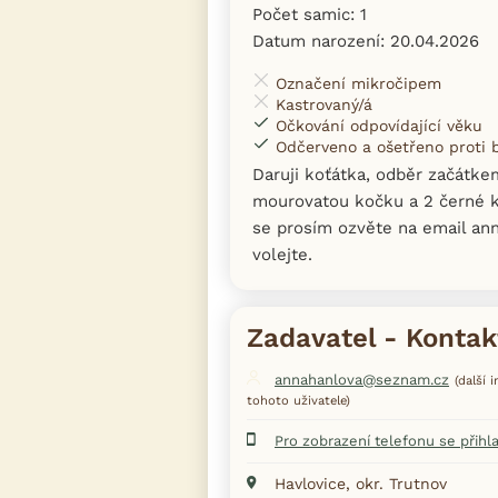
Počet samic: 1
Datum narození: 20.04.2026
Označení mikročipem
Kastrovaný/á
Očkování odpovídající věku
Odčerveno a ošetřeno proti
Daruji koťátka, odběr začátk
mourovatou kočku a 2 černé k
se prosím ozvěte na email an
volejte.
Zadavatel - Kontak
annahanlova@seznam.cz
(další 
tohoto uživatele)
Pro zobrazení telefonu se přihl
Havlovice, okr. Trutnov