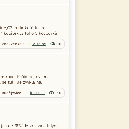
ine,CZ zadá koťátka ze
 koťátek ,z toho 5 kocourků...
. Brno-venkov
Misel89
0×
m roce. Kočička je velmi
se tulí. Je zvyklá na...
é Budějovice
lukas.li...
15×
sou: • 🧡🤍 1× zrzavé s bílými