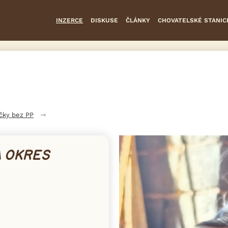
INZERCE
DISKUSE
ČLÁNKY
CHOVATELSKÉ STANIC
čky bez PP
A OKRES