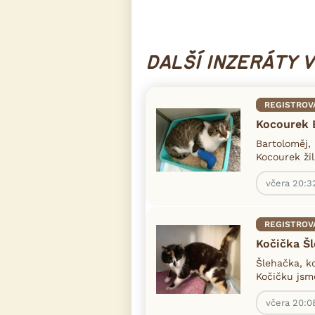
DALŠÍ INZERÁTY 
REGISTROV
Kocourek 
Bartoloměj, 
Kocourek žil
včera 20:3
REGISTROV
Kočička Š
Šlehačka, k
Kočičku jsme
včera 20:0