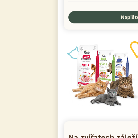
Napišt
Na zvířatech záleží