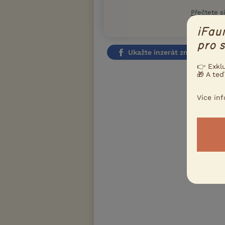
Přečtete si
iFau
pro s
Ukažte inzerát známým!
👉 Exkl
Nahlásit i
🎁 A teď
Více in