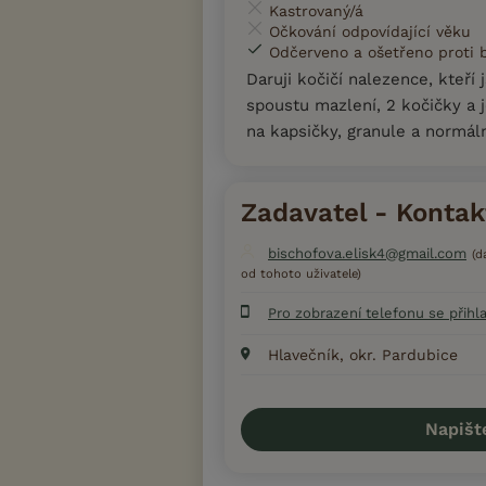
Kastrovaný/á
Očkování odpovídající věku
Odčerveno a ošetřeno proti
Daruji kočičí nalezence, kteří 
spoustu mazlení, 2 kočičky a 
na kapsičky, granule a normál
Zadavatel - Kontak
bischofova.elisk4@gmail.com
(d
od tohoto uživatele)
Pro zobrazení telefonu se přihl
Hlavečník, okr. Pardubice
Napišt