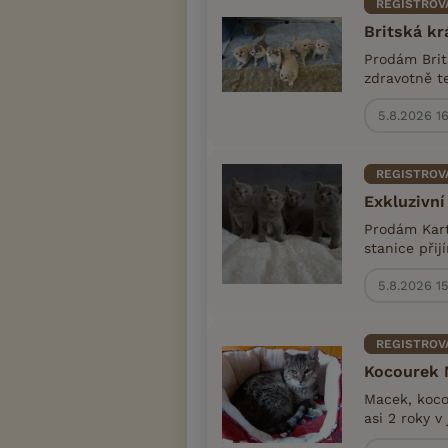
REGISTROV
Britská kr
Prodám Brit
zdravotně t
5.8.2026 1
REGISTROV
Exkluzivn
Prodám Kart
stanice při
5.8.2026 1
REGISTROV
Kocourek 
Macek, kocou
asi 2 roky v