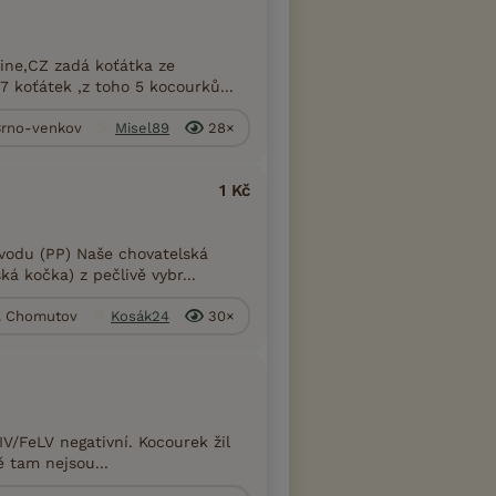
ine,CZ zadá koťátka ze
 koťátek ,z toho 5 kocourků...
 Brno-venkov
Misel89
28×
1 Kč
vodu (PP) Naše chovatelská
á kočka) z pečlivě vybr...
. Chomutov
Kosák24
30×
V/FeLV negativní. Kocourek žil
ě tam nejsou...