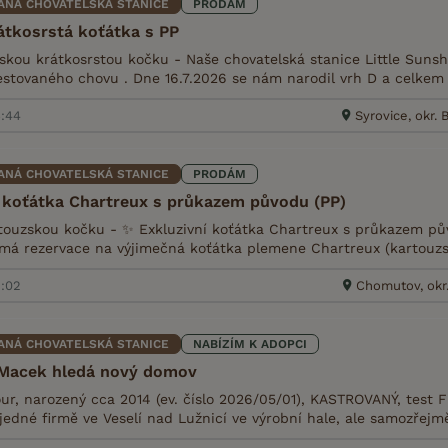
ANÁ CHOVATELSKÁ STANICE
PRODÁM
átkosrstá koťátka s PP
skou krátkosrstou kočku - Naše chovatelská stanice Little Sunsh
estovaného chovu . Dne 16.7.2026 se nám narodil vrh D a celkem 7
6:44
Syrovice, okr.
ANÁ CHOVATELSKÁ STANICE
PRODÁM
í koťátka Chartreux s průkazem původu (PP)
ouzskou kočku - ✨ Exkluzivní koťátka Chartreux s průkazem pů
jímá rezervace na výjimečná koťátka plemene Chartreux (kartouzsk
5:02
Chomutov, okr
ANÁ CHOVATELSKÁ STANICE
NABÍZÍM K ADOPCI
Macek hledá nový domov
r, narozený cca 2014 (ev. číslo 2026/05/01), KASTROVANÝ, test FI
 jedné firmě ve Veselí nad Lužnicí ve výrobní hale, ale samozřejm