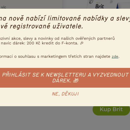
 víc
na nově nabízí limitované nabídky a slev
vé registrované uživatele.
Poslat inzerát e-mailem
uzivní akce, slevy a novinky od našich ověřených partnerů
nzerát
 navíc dárek: 200 Kč kredit do F-konta. 🎉
formací o souhlasu s marketingem třetích stran najdete
.
zde
PŘIHLÁSIT SE K NEWSLETTERU A VYZVEDNOUT
DÁREK. 🎁
NE, DĚKUJI