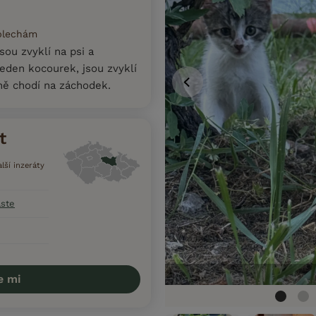
 blechám
jsou zvyklí na psi a
jeden kocourek, jsou zvyklí
ně chodí na záchodek.
t
alší inzeráty
aste
e mi