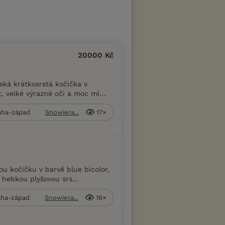
20000 Kč
ská krátkosrstá kočička v
 velké výrazné oči a moc mi...
raha-západ
Snowiera...
17×
u kočičku v barvě blue bicolor,
hebkou plyšovou srs...
raha-západ
Snowiera...
16×