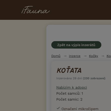
Zpět na výpis inzerátů
Domů
Inzerce
Kočky
Ko
KOŤATA
Inzerováno 29 dní
(230 zobrazení)
Nabízím k adopci
Počet samců: 1
Počet samic: 2
Označení mikročipem