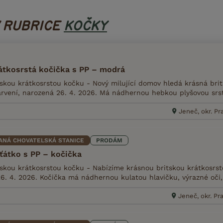
V RUBRICE
KOČKY
átkosrstá kočička s PP – modrá
skou krátkosrstou kočku - Nový milující domov hledá krásná brit
vení, narozená 26. 4. 2026. Má nádhernou hebkou plyšovou srst,
Jeneč, okr. P
ANÁ CHOVATELSKÁ STANICE
PRODÁM
ťátko s PP – kočička
skou krátkosrstou kočku - Nabízíme krásnou britskou krátkosrsto
6. 4. 2026. Kočička má nádhernou kulatou hlavičku, výrazné oči, 
Jeneč, okr. P