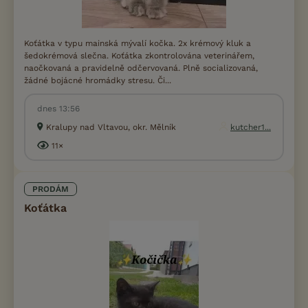
Koťátka v typu mainská mývalí kočka. 2x krémový kluk a
šedokrémová slečna. Koťátka zkontrolována veterinářem,
naočkovaná a pravidelně odčervovaná. Plně socializovaná,
žádné bojácné hromádky stresu. Či...
dnes 13:56
Kralupy nad Vltavou, okr. Mělník
kutcher1...
11×
PRODÁM
Koťátka