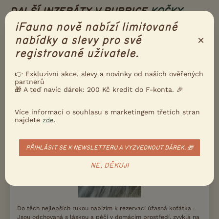
DALŠÍ INZERÁTY V RUBRICE
KOČKY
iFauna nově nabízí limitované
12000 Kč
×
nabídky a slevy pro své
PRODÁM
Nádherná vymazlená koťátka
registrované uživatele.
👉 Exkluzivní akce, slevy a novinky od našich ověřených
partnerů
🎁 A teď navíc dárek: 200 Kč kredit do F-konta. 🎉
Více informací o souhlasu s marketingem třetích stran
najdete
.
zde
PŘIHLÁSIT SE K NEWSLETTERU A VYZVEDNOUT DÁREK. 🎁
NE, DĚKUJI
Do těch nejlepších rukou nabízím k rezervaci úžasná koťátka .
Jsou odchovaná s láskou a péčí v domácím prostředí, zvyklá na