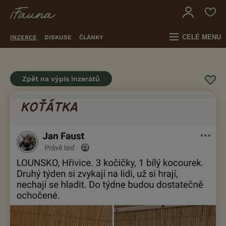
CELÉ MENU
INZERCE
DISKUSE
ČLÁNKY
Zpět na výpis inzerátů
KOŤÁTKA