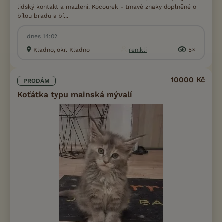
lidský kontakt a mazlení. Kocourek - tmavé znaky doplněné o
bílou bradu a bí...
dnes 14:02
Kladno, okr. Kladno
ren.kli
5×
10000 Kč
PRODÁM
Koťátka typu mainská mývalí