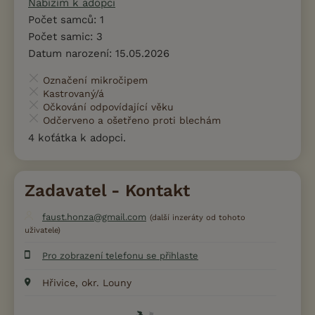
Nabízím k adopci
Počet samců: 1
Počet samic: 3
Datum narození: 15.05.2026
Označení mikročipem
Kastrovaný/á
Očkování odpovídající věku
Odčerveno a ošetřeno proti blechám
4 koťátka k adopci.
Zadavatel - Kontakt
faust.honza@gmail.com
(další inzeráty od tohoto
uživatele)
Pro zobrazení telefonu se přihlaste
Hřivice, okr. Louny