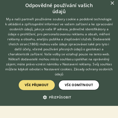
×
Daruji koťátka
Odpovědné používání vašich
údajů
My a naši partneři používáme soubory cookie a podobné technologie
k ukládání a zpřístupnění informací ve vašem zařízení a ke zpracování
osobních údajů, jako je vaše IP adresa, jedinečné identifikátory a
údaje o prohlížení, pro personalizovanou reklamu a obsah, měření
reklamy a obsahu, analýzu publika a zlepšování služeb.
Dodavatelé
třetích stran (1866)
mohou vaše údaje zpracovávat také pro tyto i
Hledáte zvířecího kamaráda?
další účely, včetně používání přesných údajů o geolokaci a
Zdarma vám poradí
charakteristik zařízení. Vaše volby se vztahují pouze na tento web.
VETERINÁŘ ONLINE
Někteří dodavatelé mohou místo souhlasu spoléhat na oprávněný
KONZULTOVAT S
zájem; máte právo vznést námitku v
Nastavení reklamy
. Svůj souhlas
VETERINÁŘEM
můžete kdykoli odvolat v
Nastavení cookies
.
Zásady ochrany osobních
údajů
VŠE PŘIJMOUT
VŠE ODMÍTNOUT
Daruji 2 tříbarevné kocourky.
PŘIZPŮSOBIT
včera 10:24
Rousínov, okr. Vyškov
romanare...
22×