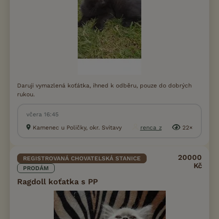
Daruji vymazlená koťátka, ihned k odběru, pouze do dobrých
rukou.
včera 16:45
Kamenec u Poličky, okr. Svitavy
renca_z
22×
20000
REGISTROVANÁ CHOVATELSKÁ STANICE
Kč
PRODÁM
Ragdoll koťatka s PP