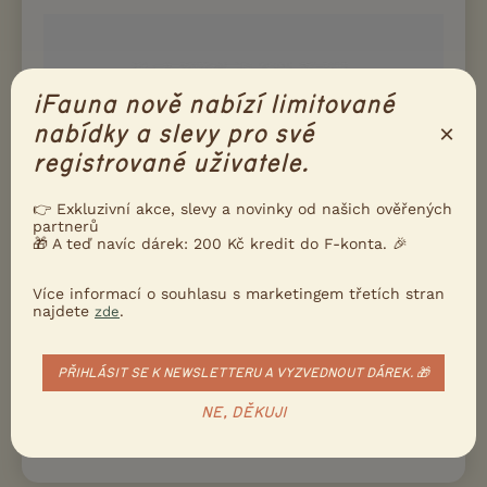
iFauna nově nabízí limitované
×
nabídky a slevy pro své
registrované uživatele.
👉 Exkluzivní akce, slevy a novinky od našich ověřených
partnerů
🎁 A teď navíc dárek: 200 Kč kredit do F-konta. 🎉
Více informací o souhlasu s marketingem třetích stran
najdete
.
zde
PŘIHLÁSIT SE K NEWSLETTERU A VYZVEDNOUT DÁREK. 🎁
NE, DĚKUJI
-