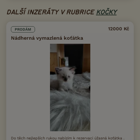
DALŠÍ INZERÁTY V RUBRICE
KOČKY
12000 Kč
PRODÁM
Nádherná vymazlená koťátka
Do těch nejlepších rukou nabízím k rezervaci úžasná koťátka .