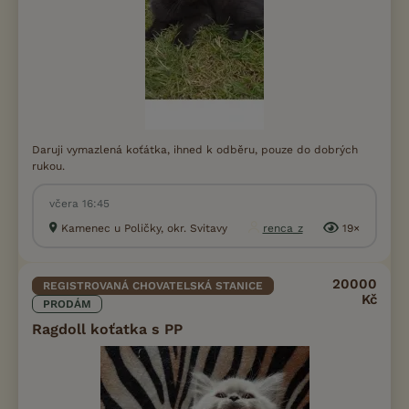
Daruji vymazlená koťátka, ihned k odběru, pouze do dobrých
rukou.
včera 16:45
Kamenec u Poličky, okr. Svitavy
renca_z
19×
20000
REGISTROVANÁ CHOVATELSKÁ STANICE
Kč
PRODÁM
Ragdoll koťatka s PP