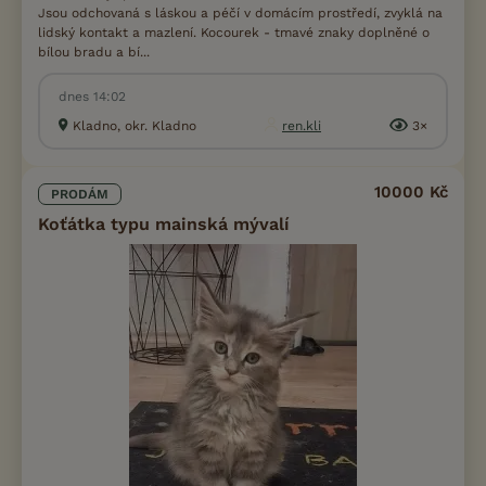
Jsou odchovaná s láskou a péčí v domácím prostředí, zvyklá na
lidský kontakt a mazlení. Kocourek - tmavé znaky doplněné o
bílou bradu a bí...
dnes 14:02
Kladno, okr. Kladno
ren.kli
3×
10000 Kč
PRODÁM
Koťátka typu mainská mývalí