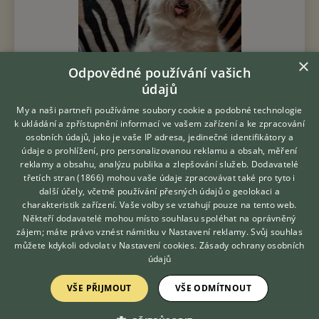
×
Odpovědné používání vašich
údajů
My a naši partneři používáme soubory cookie a podobné technologie
k ukládání a zpřístupnění informací ve vašem zařízení a ke zpracování
osobních údajů, jako je vaše IP adresa, jedinečné identifikátory a
údaje o prohlížení, pro personalizovanou reklamu a obsah, měření
reklamy a obsahu, analýzu publika a zlepšování služeb.
Dodavatelé
Prodám Ragdolla - Nabizim k rezervaci kotatka Ragdoll s PP .
třetích stran (1866)
mohou vaše údaje zpracovávat také pro tyto i
Kotatka jsou registrovany pod FIFE. K rezervaci 3 kocicky a 2
Hledáte zvířecího kamaráda?
další účely, včetně používání přesných údajů o geolokaci a
kocourci. Kocicky jsou ve zbarveni blue lynx mitted, blue
Zdarma vám poradí
charakteristik zařízení. Vaše volby se vztahují pouze na tento web.
colorpoint, blue mi...
VETERINÁŘ ONLINE
Někteří dodavatelé mohou místo souhlasu spoléhat na oprávněný
KONZULTOVAT S
zájem; máte právo vznést námitku v
Nastavení reklamy
. Svůj souhlas
včera 13:08
VETERINÁŘEM
můžete kdykoli odvolat v
Nastavení cookies
.
Zásady ochrany osobních
Frýdek-Místek, okr. Frýdek-Místek
daru
46×
údajů
VŠE PŘIJMOUT
VŠE ODMÍTNOUT
PRODÁM
Daruji koťátka