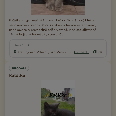
Koťátka v typu mainská mývalí kočka. 2x krémový kluk a
šedokrémová slečna. Koťátka zkontrolována veterinářem,
naočkovaná a pravidelně odčervovaná. Plně socializovaná,
žádné bojácné hromádky stresu. Či...
dnes 13:56
Kralupy nad Vltavou, okr. Mělník
kutcher1...
6×
PRODÁM
Koťátka