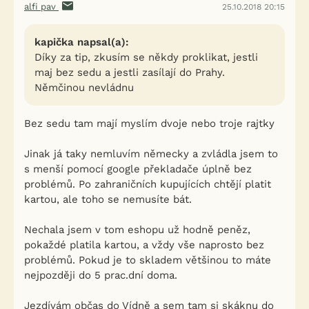
alfi pav
25.10.2018 20:15
kapička napsal(a):
Díky za tip, zkusím se někdy proklikat, jestli
maj bez sedu a jestli zasílají do Prahy.
Němčinou nevládnu
Bez sedu tam mají myslím dvoje nebo troje rajtky
Jinak já taky nemluvím německy a zvládla jsem to
s menší pomocí google překladače úplně bez
problémů. Po zahraničních kupujících chtějí platit
kartou, ale toho se nemusíte bát.
Nechala jsem v tom eshopu už hodně peněz,
pokaždé platila kartou, a vždy vše naprosto bez
problémů. Pokud je to skladem většinou to máte
nejpozději do 5 prac.dní doma.
Jezdívám občas do Vídně a sem tam si skáknu do