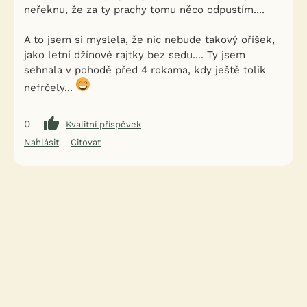
neřeknu, že za ty prachy tomu něco odpustím....
A to jsem si myslela, že nic nebude takový oříšek,
jako letní džínové rajtky bez sedu.... Ty jsem
sehnala v pohodě před 4 rokama, kdy ještě tolik
nefrčely...
0
Kvalitní příspěvek
Nahlásit
Citovat