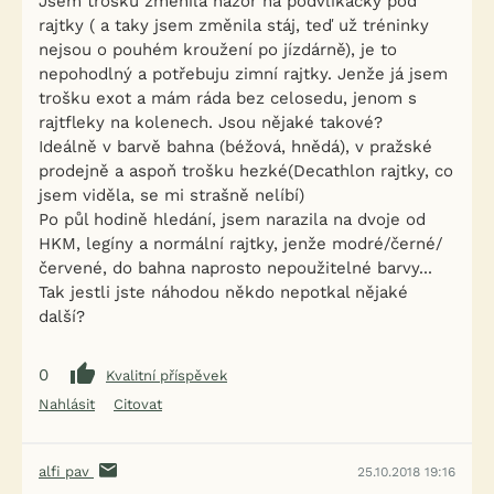
Jsem trošku změnila názor na podvlíkačky pod
rajtky ( a taky jsem změnila stáj, teď už tréninky
nejsou o pouhém kroužení po jízdárně), je to
nepohodlný a potřebuju zimní rajtky. Jenže já jsem
trošku exot a mám ráda bez celosedu, jenom s
rajtfleky na kolenech. Jsou nějaké takové?
Ideálně v barvě bahna (béžová, hnědá), v pražské
prodejně a aspoň trošku hezké(Decathlon rajtky, co
jsem viděla, se mi strašně nelíbí)
Po půl hodině hledání, jsem narazila na dvoje od
HKM, legíny a normální rajtky, jenže modré/černé/
červené, do bahna naprosto nepoužitelné barvy...
Tak jestli jste náhodou někdo nepotkal nějaké
další?
0
Kvalitní příspěvek
Nahlásit
Citovat
alfi pav
25.10.2018 19:16