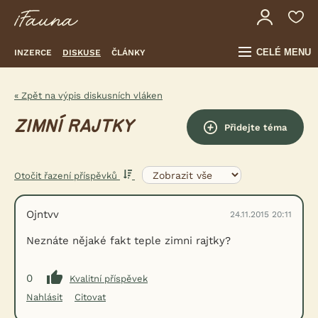
CELÉ MENU
INZERCE
DISKUSE
ČLÁNKY
« Zpět na výpis diskusních vláken
ZIMNÍ RAJTKY
Přidejte téma
Otočit řazení příspěvků
Ojntvv
24.11.2015 20:11
Neznáte nějaké fakt teple zimni rajtky?
0
Kvalitní příspěvek
Nahlásit
Citovat