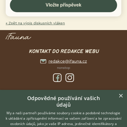
« Zpět na výpis diskusních vláken
KONTAKT DO REDAKCE WEBU
redakce@ifauna.cz
nonstop
×
DOMOVSKÁ STRÁNKA
Odpovědné používání vašich
údajů
INZERCE
DISKUSE
My a naši partneři používáme soubory cookie a podobné technologie
k ukládání a zpřístupnění informací ve vašem zařízení a ke zpracování
ČLÁNKY
osobních údajů, jako je vaše IP adresa, jedinečné identifikátory a