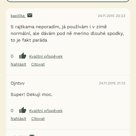
kapička
24.11.2015 20:23
S rajtkama neporadím, já používám i v zimě
normální, ale dávám pod ně merino dlouhé spodky,
to je fakt paráda
0
Kvalitní příspěvek
Nahlásit
Citovat
Ojntvv
24.11.2015 21:12
Super! Dekuji moc.
0
Kvalitní příspěvek
Nahlásit
Citovat