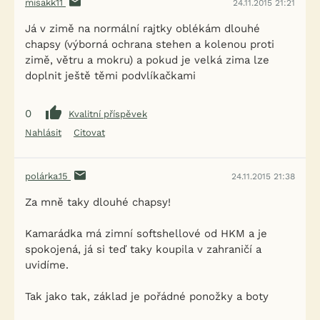
misakk11
24.11.2015 21:21
Já v zimě na normální rajtky oblékám dlouhé
chapsy (výborná ochrana stehen a kolenou proti
zimě, větru a mokru) a pokud je velká zima lze
doplnit ještě těmi podvlíkačkami
0
Kvalitní příspěvek
Nahlásit
Citovat
polárka.15
24.11.2015 21:38
Za mně taky dlouhé chapsy!
Kamarádka má zimní softshellové od HKM a je
spokojená, já si teď taky koupila v zahraničí a
uvidíme.
Tak jako tak, základ je pořádné ponožky a boty