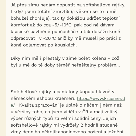
Já přes zimu nedám dopustit na softshellové rajtky.
I když jsem totální zmrzlík (a věkem se to u mě
bohužel zhoršuje), tak ty dokážou udržet teplotní
komfort až do cca -5/-10°C, pak pod ně dávám
klasické bavlněné punčocháče a tak dokážu koně
odpracovat i v -20°C aniž by mě museli po práci z
koně odlamovat po kouskách.
Díky nim mě i přestaly v zimě bolet kolena - což
byl u mě do té doby téměř neřešitelný problém...
Sofshellové rajtky a pantalony kupuju hlavně v
německém eshopu kraemeru
https://www.kraemer.d
. Kvalita zpracování je úplně o něčem jiném než
e/
u většiny toho, co jsem viděla v ČR a mají veliký
výběr různých typů za velmi solidní ceny. Jejich
softshellové rajtky mi vydržely 2 hodně studené
zimy denního několikahodinového nošení a ježdění