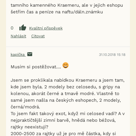
tamního kamenného Kraemeru, ale v jejich eshopu
šetřím čas a peníze na naftu/dáln.známku
0
Kvalitní příspěvek
Nahlásit
Citovat
kapička
31.10.2018 15:18
Musím si postěžovat....
Jsem se proklikala nabídkou Kraemeru a jsem tam,
kde jsem byla. 2 modely bez celosedu, s gripy na
kolenou, akorát černé a tmavě modré. Vlastně to
samé jsem našla na českých eshopech, 2 modely,
černá/modrá.
To jsem fakt takový exot, když mi celosed vadí? A v
nejpraktičtější zimní barvě, hnědá nebo béžová,
rajtky neexistují?
2000-2500 za rajtky už je pro mě částka, kdy si