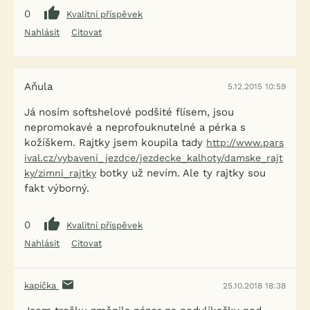
0
Kvalitní příspěvek
Nahlásit
Citovat
Aňula
5.12.2015 10:59
Já nosím softshelové podšité flísem, jsou
nepromokavé a neprofouknutelné a pérka s
kožíškem. Rajtky jsem koupila tady
http://www.pars
ival.cz/vybaveni_jezdce/jezdecke_kalhoty/damske_rajt
botky už nevím. Ale ty rajtky sou
ky/zimni_rajtky
fakt výborný.
0
Kvalitní příspěvek
Nahlásit
Citovat
kapička
25.10.2018 18:38