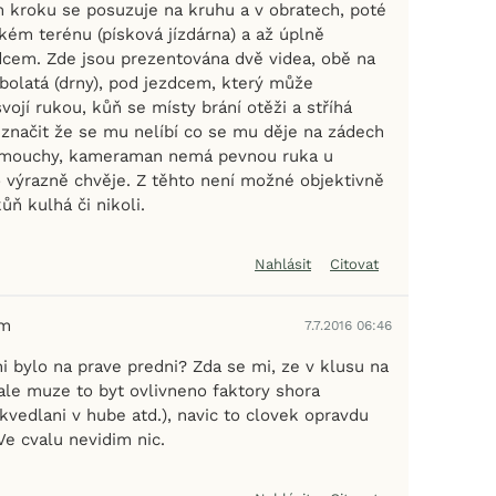
ím kroku se posuzuje na kruhu a v obratech, poté
kém terénu (písková jízdárna) a až úplně
cem. Zde jsou prezentována dvě videa, obě na
rbolatá (drny), pod jezdcem, který může
vojí rukou, kůň se místy brání otěži a stříhá
značit že se mu nelíbí co se mu děje na zádech
í mouchy, kameraman nemá pevnou ruka u
o výrazně chvěje. Z těhto není možné objektivně
ůň kulhá či nikoli.
Nahlásit
Citovat
em
7.7.2016 06:46
i bylo na prave predni? Zda se mi, ze v klusu na
ale muze to byt ovlivneno faktory shora
kvedlani v hube atd.), navic to clovek opravdu
 Ve cvalu nevidim nic.