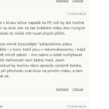
Nahlásit
Citovat
7.7.2016 08:05
že v klusu lehce napadá na PP, což by ale možná
ní na levé. Ale na tak krátkém videu bez rovných
ohledu to může mít tucet jiných příčin.
nce mírné (rozumějte "zdravotnímu stavu
že i u koní, kteří jsou v rekonvalescenci, i když
ště mírně zabolí - ono samo o sobě rozhýbavat
lší nečinnosti není žádný med. Jsem
pokud by koninu něco opravdu výrazně bolelo,
 při přechodu cval-klus na prvním videu, a tam
ně ok.
Nahlásit
Citovat
em
7.7.2016 09:52