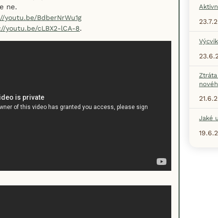
e ne.
Aktivn
://youtu.be/BdberNrWu1g
23.7.
.
://youtu.be/cLBX2-lCA-8
Výcvik
23.6.
Ztráta
nové
21.6.
Jaké u
19.6.