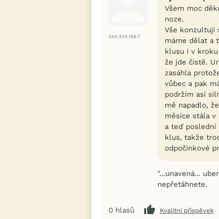
Všem moc děkuj
noze.
Vše konzultuji
XXX.XXX.188.7
máme dělat a t
klusu i v krok
že jde čistě. U
zasáhla protož
vůbec a pak má
podržím asi sil
mě napadlo, že
měsíce stála v
a teď poslední
klus, takže tr
odpočinkové pr
"...unavená... ub
nepřetáhnete.
0
hlasů
Kvalitní příspěvek