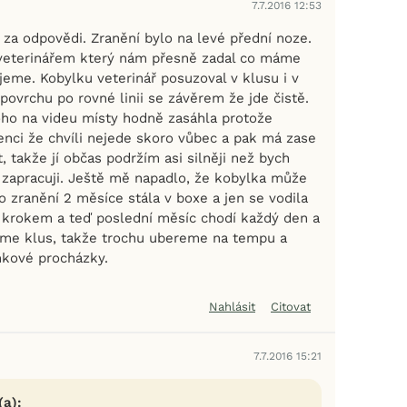
7.7.2016 12:53
za odpovědi. Zranění bylo na levé přední noze.
 veterinářem který nám přesně zadal co máme
jeme. Kobylku veterinář posuzoval v klusu i v
ovrchu po rovné linii se závěrem že jde čistě.
oho na videu místy hodně zasáhla protože
nci že chvíli nejede skoro vůbec a pak má zase
, takže jí občas podržím asi silněji než bych
 zapracuji. Ještě mě napadlo, že kobylka může
o zranění 2 měsíce stála v boxe a jen se vodila
 krokem a teď poslední měsíc chodí každý den a
áme klus, takže trochu ubereme na tempu a
nkové procházky.
Nahlásit
Citovat
7.7.2016 15:21
(a):