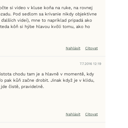
očte si video v kluse koňa na ruke, na rovnej
 zozadu. Pod sedlom sa krívanie nikdy objektívne
ďalších videí), mne to napríklad pripadá ako
, teda kôň si hýbe hlavou kvôli tomu, ako ho
Nahlásit
Citovat
7.7.2016 12:19
čistota chodu tam je a hlavně v momentě, kdy
o pak kůň začne drobit. Jinak když je v klidu,
jde čistě, pravidelně.
Nahlásit
Citovat