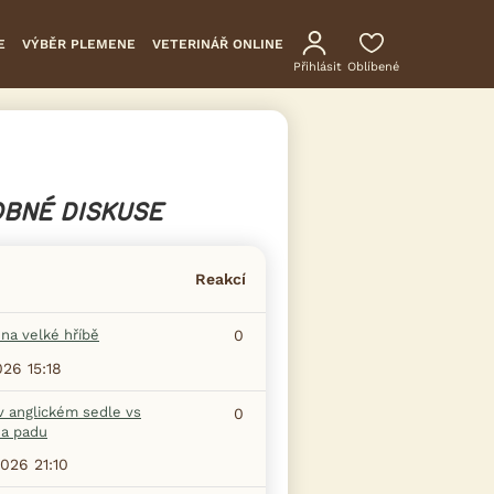
E
VÝBĚR PLEMENE
VETERINÁŘ ONLINE
Přihlásit
Oblíbené
BNÉ DISKUSE
Reakcí
na velké hříbě
0
026 15:18
v anglickém sedle vs
0
na padu
2026 21:10