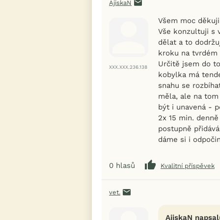
AjiskaN
Všem moc děkuji 
Vše konzultuji s
dělat a to dodržu
kroku na tvrdém p
Určitě jsem do t
XXX.XXX.236.138
kobylka má tende
snahu se rozbíhat
měla, ale na tom
být i unavená - p
2x 15 min. denně
postupně přidáv
dáme si i odpoči
0
hlasů
Kvalitní příspěvek
vet.
AjiskaN napsal