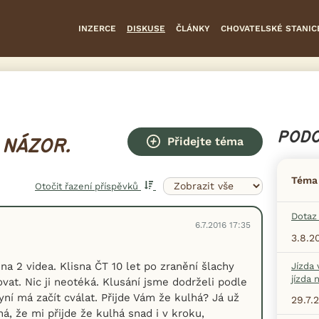
INZERCE
DISKUSE
ČLÁNKY
CHOVATELSKÉ STANIC
PODO
Přidejte téma
 NÁZOR.
Téma
Otočit řazení příspěvků
Dotaz 
6.7.2016 17:35
3.8.2
na 2 videa. Klisna ČT 10 let po zranění šlachy
Jízda 
jízda 
vat. Nic ji neotéká. Klusání jsme dodrželi podle
yní má začít cválat. Přijde Vám že kulhá? Já už
29.7.
á, že mi přijde že kulhá snad i v kroku,