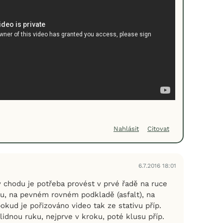
Nahlásit
Citovat
6.7.2016 18:01
y chodu je potřeba provést v prvé řadě na ruce
u, na pevném rovném podkladě (asfalt), na
okud je pořizováno video tak ze stativu příp.
idnou ruku, nejprve v kroku, poté klusu příp.