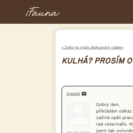
« Zpět na výpis diskusních vláken
KULHÁ? PROSÍM O
AjiskaN
Dobrý den,
přikládám odkaz 
začíná opět praco
rad veterináře. N
jsem tak ovlivněn
XXX.XXX.236.138