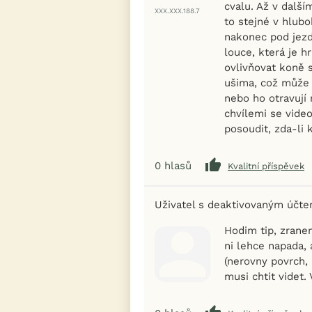
cvalu. Až v dalš
XXX.XXX.188.7
to stejné v hlubo
nakonec pod jezd
louce, která je h
ovlivňovat koně s
ušima, což může 
nebo ho otravuj
chvílemi se vide
posoudit, zda-li k
0
hlasů
Kvalitní příspěvek
Uživatel s deaktivovaným účt
Hodim tip, zranen
ni lehce napada, 
(nerovny povrch, 
musi chtit videt.