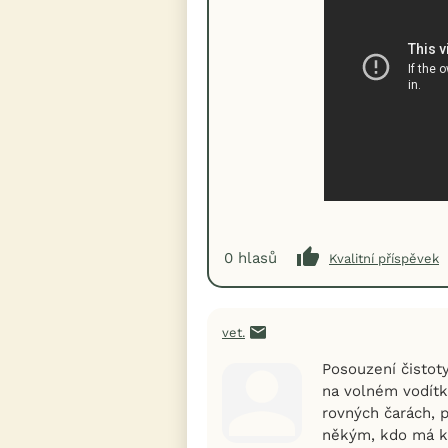
0
hlasů
Kvalitní příspěvek
vet.
Posouzení čistot
na volném vodítk
rovných čarách, p
někým, kdo má kl