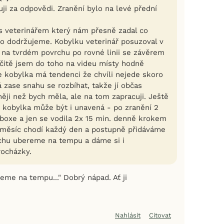
i za odpovědi. Zranění bylo na levé přední
 s veterinářem který nám přesně zadal co
o dodržujeme. Kobylku veterinář posuzoval v
u na tvrdém povrchu po rovné linii se závěrem
rčitě jsem do toho na videu místy hodně
e kobylka má tendenci že chvíli nejede skoro
 zase snahu se rozbíhat, takže jí občas
něji než bych měla, ale na tom zapracuji. Ještě
 kobylka může být i unavená - po zranění 2
 boxe a jen se vodila 2x 15 min. denně krokem
 měsíc chodí každý den a postupně přidáváme
ochu ubereme na tempu a dáme si i
ocházky.
ereme na tempu..." Dobrý nápad. Ať ji
Nahlásit
Citovat