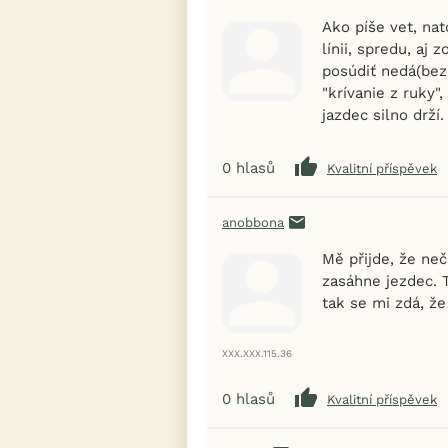
Ako píše vet, nat
línii, spredu, aj
posúdiť nedá(bez 
"krívanie z ruky"
jazdec silno drží.
0
hlasů
Kvalitní příspěvek
anobbona
Mě přijde, že ne
zasáhne jezdec. T
tak se mi zdá, že 
XXX.XXX.115.36
0
hlasů
Kvalitní příspěvek