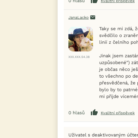
0
hlasů
Kvalitní příspěvek
JanaLacko
Taky se mi zdá, 
svědčilo o zraně
linií z čelního p
Jinak jsem zastá
XXX.XXX.54.38
uzpůsobené") zátě
je občas něco je
to všechno po de
přesvědčená, že 
bylo by to patrné
mi přijde vícemé
0
hlasů
Kvalitní příspěvek
Uživatel s deaktivovaným účt