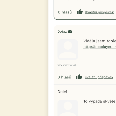
0
hlasů
Kvalitní příspěvek
Dotaz
Viděla jsem tohle
http://docplayer.
XXX.XXX.110.146
0
hlasů
Kvalitní příspěvek
Dolvi
To vypadá skvěle,