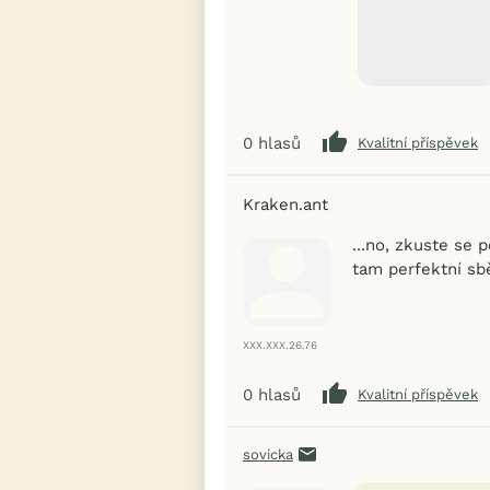
0
hlasů
Kvalitní příspěvek
Kraken.ant
...no, zkuste se 
tam perfektní sběra
XXX.XXX.26.76
0
hlasů
Kvalitní příspěvek
sovicka