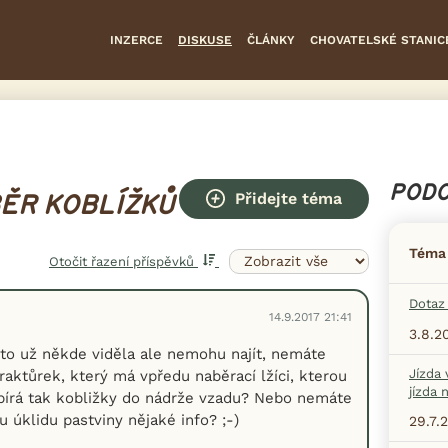
INZERCE
DISKUSE
ČLÁNKY
CHOVATELSKÉ STANIC
PODO
Přidejte téma
ĚR KOBLÍŽKŮ
Téma
Otočit řazení příspěvků
Dotaz 
14.9.2017 21:41
3.8.2
 to už někde viděla ale nemohu najít, nemáte
Jízda 
aktůrek, který má vpředu naběrací lžíci, kterou
jízda 
bírá tak kobližky do nádrže vzadu? Nebo nemáte
 úklidu pastviny nějaké info? ;-)
29.7.