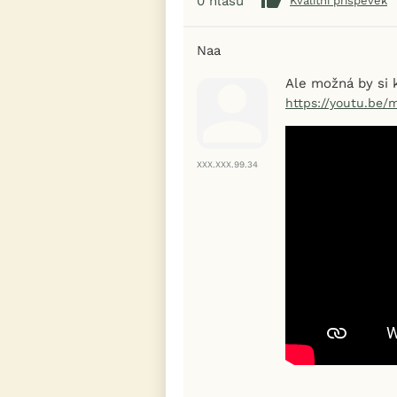
0
hlasů
Kvalitní příspěvek
Naa
Ale možná by si k
https://youtu.be/
XXX.XXX.99.34