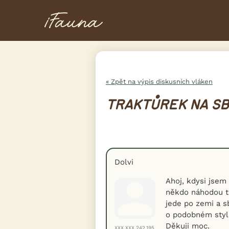
« Zpět na výpis diskusních vláken
TRAKTŮREK NA SB
Dolvi
Ahoj, kdysi jsem
někdo náhodou tr
jede po zemi a s
o podobném stylu
Děkuji moc.
XXX.XXX.242.195