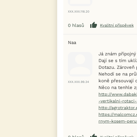
XXX.XXX.118.20
0
hlasů
Kvalitní příspěvek
Naa
Já znám přípojný
Dají se s tím ukl
Dotazu. Zároveň 
Nehodí se na prů
koně přesouvají d
XXX.XXX.99.34
Něco na tenhle z
http://www.dabaki
iFau
-vertikalni-rotaci
pro s
http://agrotrakto
https://malcomcz
👉 Exkl
rnym-kosem-peru
🎁 A teď
Více in