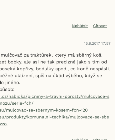
Nahlásit
Citovat
15.9.2017 17:57
 mulčovač za traktůrek, který má sběrný koš.
ízet bobky, ale asi ne tak precizně jako s tím od
poseká kopřivy, bodláky apod., co koně nespásli.
běžné uklízení, spíš na úklid výběhu, když se
o jiného.
působ:
.cz/nabidka/picniny-a-travni-porosty/mulcovace-s
na nově nabízí limitované nabídky a slev
-nozu/serie-fch/
vé registrované uživatele.
r.eu/mulcovac-se-sbernym-kosem-fcn-120
.eu/produkty/komunalni-techika/mulcovace-se-sbe
uzivní akce, slevy a novinky od našich ověřených partnerů
.
zzo
 navíc dárek: 200 Kč kredit do F-konta. 🎉
formací o souhlasu s marketingem třetích stran najdete
.
zde