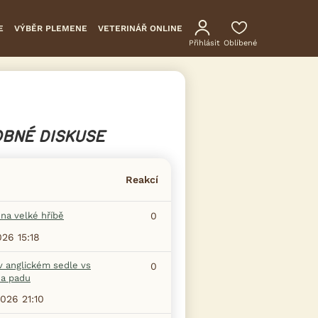
E
VÝBĚR PLEMENE
VETERINÁŘ ONLINE
Přihlásit
Oblíbené
BNÉ DISKUSE
Reakcí
na velké hříbě
0
026 15:18
v anglickém sedle vs
0
na padu
2026 21:10