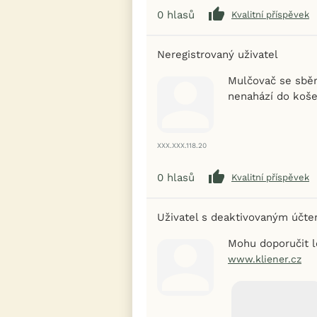
0
hlasů
Kvalitní příspěvek
Neregistrovaný uživatel
Mulčovač se sběr
nenahází do koše
XXX.XXX.118.20
0
hlasů
Kvalitní příspěvek
Uživatel s deaktivovaným účt
Mohu doporučit l
www.kliener.cz