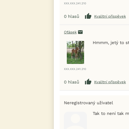
XXX.XXX.241.210
0
hlasů
Kvalitní příspěvek
Oťásek
Hmmm, jetý to sto
XXX.XXX.241.210
0
hlasů
Kvalitní příspěvek
Neregistrovaný uživatel
Tak to není tak m