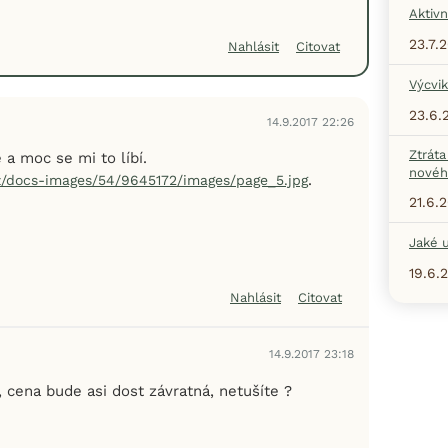
Aktivn
23.7.
Nahlásit
Citovat
Výcvik
23.6.
14.9.2017 22:26
Ztráta
 a moc se mi to líbí.
nové
.
cz/docs-images/54/9645172/images/page_5.jpg
21.6.
Jaké u
19.6.
Nahlásit
Citovat
14.9.2017 23:18
 cena bude asi dost závratná, netušíte ?