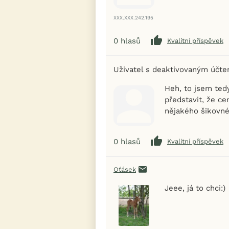
XXX.XXX.242.195
0
hlasů
Kvalitní příspěvek
Uživatel s deaktivovaným účt
Heh, to jsem ted
představit, že ce
nějakého šikovnéh
0
hlasů
Kvalitní příspěvek
Oťásek
Jeee, já to chci:)