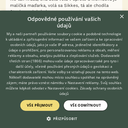
maličká maďarka, volá sa Sikkes, tá ale chodila
Stezky pod deťmi.
×
Odpovědné používání vašich
údajů
My a naši partneři používáme soubory cookie a podobné technologie
k ukládání a zpřístupnění informací ve vašem zařízení a ke zpracování
osobních údajů, jako je vaše IP adresa, jedinečné identifikátory a
údaje o prohlížení, pro personalizovanou reklamu a obsah, měření
reklamy a obsahu, analýzu publika a zlepšování služeb.
Dodavatelé
třetích stran (1866)
mohou vaše údaje zpracovávat také pro tyto i
Hledáte zvířecího kamaráda?
další účely, včetně používání přesných údajů o geolokaci a
Zdarma vám poradí
charakteristik zařízení. Vaše volby se vztahují pouze na tento web.
VETERINÁŘ ONLINE
Někteří dodavatelé mohou místo souhlasu spoléhat na oprávněný
KONZULTOVAT S
zájem; máte právo vznést námitku v
Nastavení reklamy
. Svůj souhlas
VETERINÁŘEM
můžete kdykoli odvolat v
Nastavení cookies
.
Zásady ochrany osobních
údajů
VŠE PŘIJMOUT
VŠE ODMÍTNOUT
PŘIZPŮSOBIT