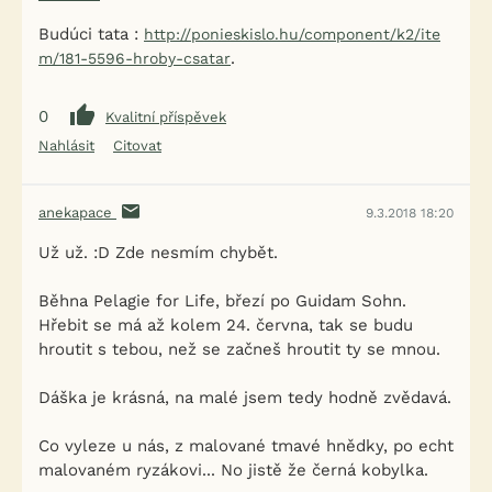
Budúci tata :
http://ponieskislo.hu/component/k2/ite
.
m/181-5596-hroby-csatar
0
Kvalitní příspěvek
Nahlásit
Citovat
anekapace
9.3.2018 18:20
Už už. :D Zde nesmím chybět.
Běhna Pelagie for Life, březí po Guidam Sohn.
Hřebit se má až kolem 24. června, tak se budu
hroutit s tebou, než se začneš hroutit ty se mnou.
Dáška je krásná, na malé jsem tedy hodně zvědavá.
Co vyleze u nás, z malované tmavé hnědky, po echt
malovaném ryzákovi... No jistě že černá kobylka.