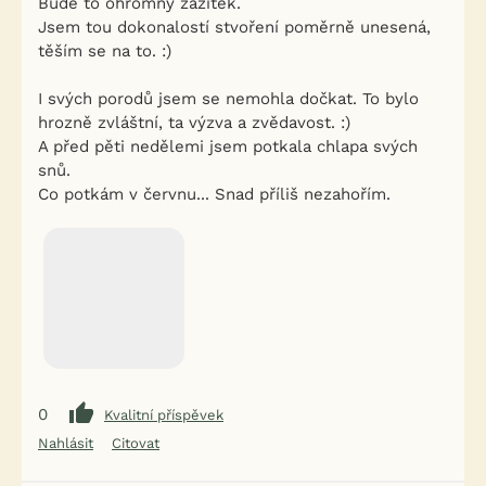
Bude to ohromný zážitek.
Jsem tou dokonalostí stvoření poměrně unesená,
těším se na to. :)
I svých porodů jsem se nemohla dočkat. To bylo
hrozně zvláštní, ta výzva a zvědavost. :)
A před pěti nedělemi jsem potkala chlapa svých
snů.
Co potkám v červnu... Snad příliš nezahořím.
0
Kvalitní příspěvek
Nahlásit
Citovat