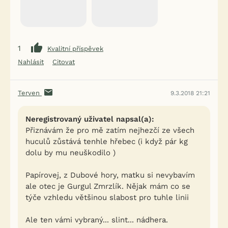
1
Kvalitní příspěvek
Nahlásit
Citovat
Terven
9.3.2018 21:21
Neregistrovaný uživatel napsal(a):
Přiznávám že pro mě zatím nejhezčí ze všech
huculů zůstává tenhle hřebec (i když pár kg
dolu by mu neuškodilo )
Papírovej, z Dubové hory, matku si nevybavím
ale otec je Gurgul Zmrzlík. Nějak mám co se
týče vzhledu většinou slabost pro tuhle linii
Ale ten vámi vybraný... slint... nádhera.