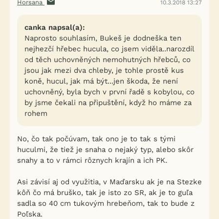
Horsana
10.3.2018 13:27
canka napsal(a):
Naprosto souhlasím, Bukeš je dodneška ten
nejhezčí hřebec hucula, co jsem viděla..narozdíl
od těch uchovněných nemohutných hřebců, co
jsou jak mezi dva chleby, je tohle prostě kus
koně, hucul, jak má být...jen škoda, že není
uchovněný, byla bych v první řadě s kobylou, co
by jsme čekali na připuštění, když ho máme za
rohem
No, čo tak počúvam, tak ono je to tak s tými
huculmi, že tiež je snaha o nejaký typ, alebo skôr
snahy a to v rámci rôznych krajín a ich PK.
Asi závisí aj od využitia, v Maďarsku ak je na Stezke
kôň čo má bruško, tak je isto zo SR, ak je to guľa
sadla so 40 cm tukovým hrebeňom, tak to bude z
Poľska.