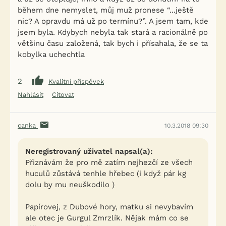
během dne nemyslet, můj muž pronese “...ještě
nic? A opravdu má už po termínu?”. A jsem tam, kde
jsem byla. Kdybych nebyla tak stará a racionálně po
většinu času založená, tak bych i přísahala, že se ta
kobylka uchechtla
2
Kvalitní příspěvek
Nahlásit
Citovat
canka
10.3.2018 09:30
Neregistrovaný uživatel napsal(a):
Přiznávám že pro mě zatím nejhezčí ze všech
huculů zůstává tenhle hřebec (i když pár kg
dolu by mu neuškodilo )
Papírovej, z Dubové hory, matku si nevybavím
ale otec je Gurgul Zmrzlík. Nějak mám co se