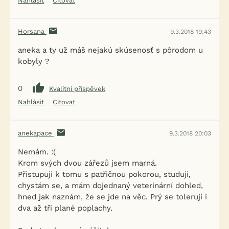
Nahlásit
Citovat
Horsana
9.3.2018 19:43
aneka a ty už máš nejakú skúsenosť s pôrodom u
kobyly ?
0
Kvalitní příspěvek
Nahlásit
Citovat
anekapace
9.3.2018 20:03
Nemám. :(
Krom svých dvou zářezů jsem marná.
Přistupuji k tomu s patřičnou pokorou, studuji,
chystám se, a mám dojednaný veterinární dohled,
hned jak naznám, že se jde na věc. Prý se tolerují i
dva až tři plané poplachy.