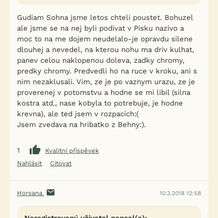
Gudiam Sohna jsme letos chteli poustet. Bohuzel
ale jsme se na nej byli podivat v Pisku nazivo a
moc to na me dojem neudelalo-je opravdu silene
dlouhej a nevedel, na kterou nohu ma driv kulhat,
panev celou naklopenou doleva, zadky chromy,
predky chromy. Predvedli ho na ruce v kroku, ani s
nim nezaklusali. Vim, ze je po vaznym urazu, ze je
proverenej v potomstvu a hodne se mi libil (silna
kostra atd., nase kobyla to potrebuje, je hodne
krevna), ale ted jsem v rozpacich:(
Jsem zvedava na hribatko z Behny:).
1
Kvalitní příspěvek
Nahlásit
Citovat
Horsana
10.3.2018 12:58