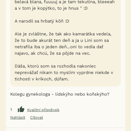
belavá blana, fuuuuj a je tam tekutina, bleeeah
a v tom je kopýtko, to je hnus " :D
A narodil sa hrbatý kôň :D
Ale je zvláštne, že tak ako kamarátka vedela,
že to bude akurát ten deň a ja u Lini som sa
netrafila iba o jeden deň...oni to vedia dať
najavo, ak chcú, že sa pôjde na vec.
Dáša, ktorú som sa rozhodla nakoniec
neprevážať nikam to myslím vyprdne niekde v
tichosti v kríkoch, dúfam.
Kolegu gynekologa - lidskýho nebo koňskýho?
1
Kvalitní příspěvek
Nahlásit
Citovat