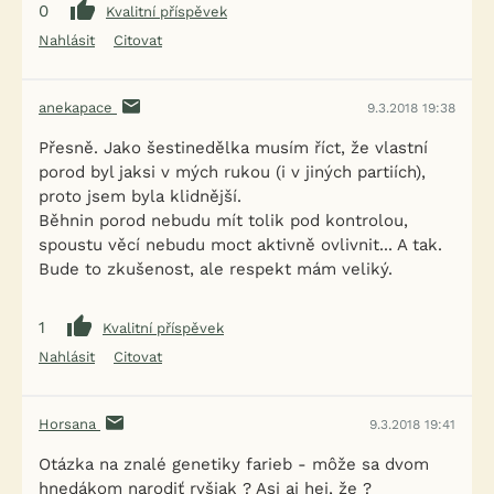
0
Kvalitní příspěvek
Nahlásit
Citovat
anekapace
9.3.2018 19:38
Přesně. Jako šestinedělka musím říct, že vlastní
porod byl jaksi v mých rukou (i v jiných partiích),
proto jsem byla klidnější.
Běhnin porod nebudu mít tolik pod kontrolou,
spoustu věcí nebudu moct aktivně ovlivnit... A tak.
Bude to zkušenost, ale respekt mám veliký.
1
Kvalitní příspěvek
Nahlásit
Citovat
Horsana
9.3.2018 19:41
Otázka na znalé genetiky farieb - môže sa dvom
hnedákom narodiť ryšiak ? Asi aj hej, že ?