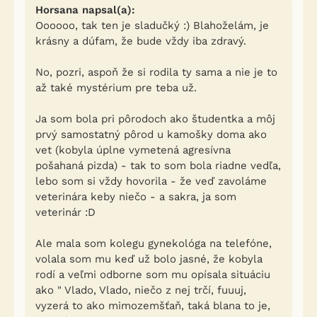
Horsana napsal(a):
Oooooo, tak ten je sladučký :) Blahoželám, je
krásny a dúfam, že bude vždy iba zdravý.
No, pozri, aspoň že si rodila ty sama a nie je to
až také mystérium pre teba už.
Ja som bola pri pôrodoch ako študentka a môj
prvý samostatný pôrod u kamošky doma ako
vet (kobyla úplne vymetená agresívna
pošahaná pizda) - tak to som bola riadne vedľa,
lebo som si vždy hovorila - že veď zavoláme
veterinára keby niečo - a sakra, ja som
veterinár :D
Ale mala som kolegu gynekológa na telefóne,
volala som mu keď už bolo jasné, že kobyla
rodí a veľmi odborne som mu opísala situáciu
ako " Vlado, Vlado, niečo z nej trčí, fuuuj,
vyzerá to ako mimozemšťaň, taká blana to je,