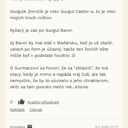
Gurgulk Zmrzlík je otec Gurgul Castor-a, to je otec
mojich troch ročkov.
Ryšavý je zas po Gurgul Bavor.
Aj Bavor by mal stáť v Maďarsku, tiež je už starší,
valach po ňom je úžasný, takže ten ženích ešte
môže byť v podstate hocikto :D
O Surmaczovi sa hovorí, že sa "zbláznil", že má
stavy, kedy je mimo a napáda vraj ľudí, ale tak
nemyslím, že by to súviselo s jeho chrakterom,
skôr sa tam posralo niečo iné...ktovie.
0
Kvalitní příspěvek
Nahlásit
Citovat
Horsana
9.3.2018 22:12