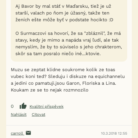
Aj Bavor by mal stáť v Maďarsku, tiež je už
starší, valach po ňom je úžasný, takže ten
ženích ešte môže byť v podstate hocikto :D
O Surmaczovi sa hovorí, že sa "zbláznil", že má
stavy, kedy je mimo a napáda vraj ľudí, ale tak
nemyslím, že by to súviselo s jeho chrakterom,
skôr sa tam posralo niečo iné...ktovie.
Muzu se zeptat klidne soukrome kolik ze toas
vubec koni ted? Sleduju i diskuze na equichannelu
a jedini co pamatuji.jsou Garon, Floriska a Lina.
Koukam ze se to nejak rozmnozilo
0
Kvalitní příspěvek
Nahlásit
Citovat
carroll
10.3.2018 12:55