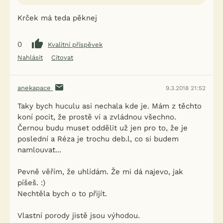
Krček má teda pěknej
0
Kvalitní příspěvek
Nahlásit
Citovat
anekapace
9.3.2018 21:52
Taky bych huculu asi nechala kde je. Mám z těchto
koní pocit, že prostě ví a zvládnou všechno.
Černou budu muset oddělit už jen pro to, že je
poslední a Réza je trochu deb.l, co si budem
namlouvat...
Pevně věřím, že uhlídám. Že mi dá najevo, jak
píšeš. :)
Nechtěla bych o to přijít.
Vlastní porody jistě jsou výhodou.