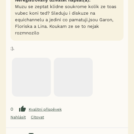
Neregistrovaný uživatel napsal(a):
Muzu se zeptat klidne soukrome kolik ze toas
vubec koni ted? Sleduju i diskuze na
equichannelu a jedini co pamatuji.jsou Garon,
Floriska a Lina. Koukam ze se to nejak
rozmnozilo
:).
0
Kvalitní příspěvek
Nahlásit
Citovat