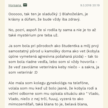
Horsana
9.3.2018 20:19
Oooooo, tak ten je sladučký :) Blahoželám, je
krásny a dúfam, že bude vždy iba zdravý.
No, pozri, aspoň že si rodila ty sama a nie je to až
také mystérium pre teba už.
Ja som bola pri pôrodoch ako študentka a môj prvý
samostatný pôrod u kamošky doma ako vet (kobyla
úplne vymetená agresívna pošahaná pizda) - tak to
som bola riadne vedľa, lebo som si vždy hovorila -
že veď zavoláme veterinára keby niečo - a sakra, ja
som veterinár :D
Ale mala som kolegu gynekológa na telefóne,
volala som mu keď už bolo jasné, že kobyla rodí a
veľmi odborne som mu opísala situáciu ako " Vlado,
Vlado, niečo z nej trčí, fuuuj, vyzerá to ako
mimozemšťaň, taká blana to je, belavá blana,