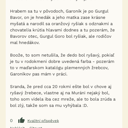
Hrabem sa tu v pôvodoch, Garoník je po Gurgul
Bavor, on je hnedák a jeho matka zase krásne
myšatá a narodil sa oranžový ryšiak s odznakmi a
chovatelia krútia hlavami dodnes a tu pozerám, že
Bavorov otec, Gurgul Goro bol ryšiak, ale rodičov
mal hnedákov.
Boože, to som netušila, že dedo bol ryšavý, pokiaľ
je tu v rodokmeni dobre uvedená farba - pozerám
to v maďarskom katalógu plemenných žrebcov,
Garoníkov pas mám v práci.
Sranda, že pred cca 20 rokmi ešte bol v chove aj
ryšavý žrebece, vlastne aj na Muráni nejaký bol,
toho som videla iba cez mreže, ale to bola zrúda a
bol zlý, takže som sa mu vyhýbala :D.
0
Kvalitní příspěvek