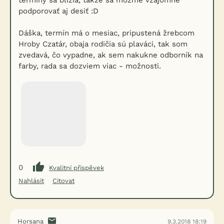
termíny sa blížia, takže sa môžme vzájomne
podporovať aj desiť :D
Dáška, termín má o mesiac, pripustená žrebcom
Hroby Czatár, obaja rodičia sú plaváci, tak som
zvedavá, čo vypadne, ak sem nakukne odborník na
farby, rada sa dozviem viac - možnosti.
0
Kvalitní příspěvek
Nahlásit
Citovat
Horsana
9.3.2018 18:19