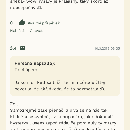
aneka- wow, ryšavý je krááásny, taký skoro až
nebezpečný :D.
0
Kvalitní příspěvek
Nahlásit
Citovat
Žofi
10.3.2018 08:35
Horsana napsal(a):
To chápem.
Ja som si, keď sa blížil termín pôrodu žltej
hovorila, že aká škoda, že to nezmetala :D.
Že .
Samozřejmě zase přenáší a dívá se na nás tak
klidně a láskyplně, až si připadám, jako dokonalá
hysterka . Jsem aspoň ráda, že pominuly ty mrazy
a už se otepluje, mno a když už se donutím na to