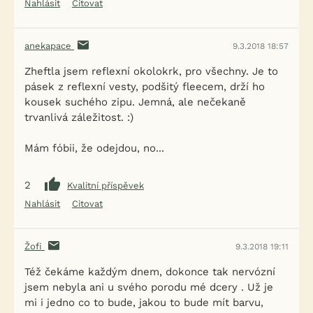
Nahlásit
Citovat
anekapace
9.3.2018 18:57
Zheftla jsem reflexní okolokrk, pro všechny. Je to
pásek z reflexní vesty, podšitý fleecem, drží ho
kousek suchého zipu. Jemná, ale nečekaně
trvanlivá záležitost. :)
Mám fóbii, že odejdou, no...
2
Kvalitní příspěvek
Nahlásit
Citovat
Žofi
9.3.2018 19:11
Též čekáme každým dnem, dokonce tak nervózní
jsem nebyla ani u svého porodu mé dcery . Už je
mi i jedno co to bude, jakou to bude mít barvu,