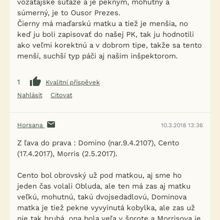
vozatajské súťaže a je pekným, mohutný a
súmerný, je to Ousor Prezes.
Čierny má maďarskú matku a tiež je menšia, no
keď ju boli zapisovať do našej PK, tak ju hodnotili
ako veľmi korektnú a v dobrom tipe, takže sa tento
menší, suchší typ páči aj našim inšpektorom.
1
Kvalitní příspěvek
Nahlásit
Citovat
Horsana
10.3.2018 13:36
Z ľava do prava : Domino (nar.9.4.2107), Cento
(17.4.2017), Morris (2.5.2017).
Cento bol obrovský už pod matkou, aj sme ho
jeden čas volali Obluda, ale ten má zas aj matku
veľkú, mohutnú, takú dvojsedadlovú, Dominova
matka je tiež pekne vyvyinutá kobylka, ale zas už
nie tak hrubá, ona bola veľa v šprote a Morrisova je