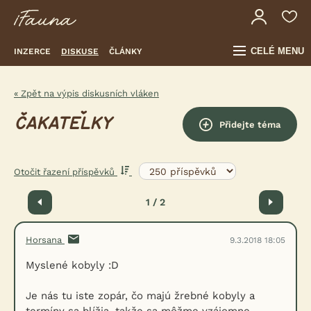
CELÉ MENU
INZERCE
DISKUSE
ČLÁNKY
« Zpět na výpis diskusních vláken
ČAKATEĽKY
Přidejte téma
Otočit řazení příspěvků
Předchozí
1 / 2
Další
Horsana
9.3.2018 18:05
Myslené kobyly :D
Je nás tu iste zopár, čo majú žrebné kobyly a