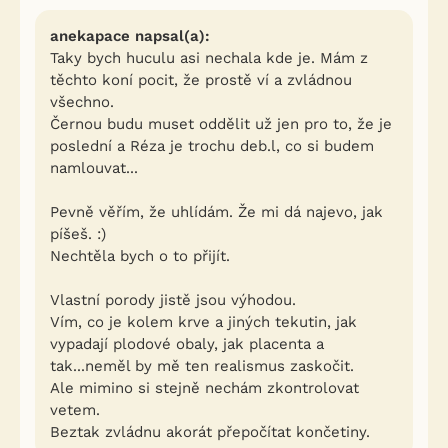
anekapace napsal(a):
Taky bych huculu asi nechala kde je. Mám z
těchto koní pocit, že prostě ví a zvládnou
všechno.
Černou budu muset oddělit už jen pro to, že je
poslední a Réza je trochu deb.l, co si budem
namlouvat...
Pevně věřím, že uhlídám. Že mi dá najevo, jak
píšeš. :)
Nechtěla bych o to přijít.
Vlastní porody jistě jsou výhodou.
Vím, co je kolem krve a jiných tekutin, jak
vypadají plodové obaly, jak placenta a
tak...neměl by mě ten realismus zaskočit.
Ale mimino si stejně nechám zkontrolovat
vetem.
Beztak zvládnu akorát přepočítat končetiny.