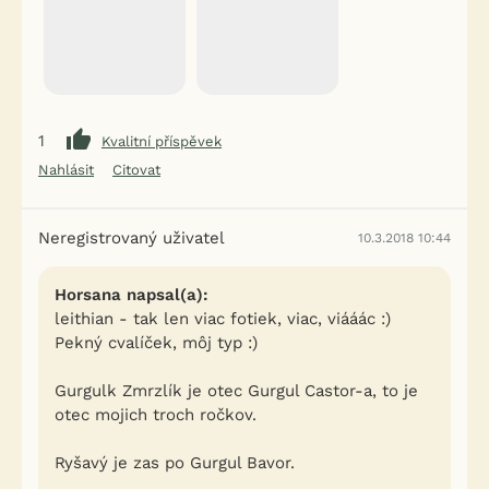
1
Kvalitní příspěvek
Nahlásit
Citovat
Neregistrovaný uživatel
10.3.2018 10:44
Horsana napsal(a):
leithian - tak len viac fotiek, viac, viááác :)
Pekný cvalíček, môj typ :)
Gurgulk Zmrzlík je otec Gurgul Castor-a, to je
otec mojich troch ročkov.
Ryšavý je zas po Gurgul Bavor.