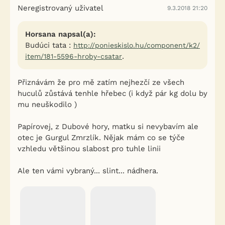
Neregistrovaný uživatel
9.3.2018 21:20
Horsana napsal(a):
Budúci tata :
http://ponieskislo.hu/component/k2/
.
item/181-5596-hroby-csatar
Přiznávám že pro mě zatím nejhezčí ze všech
huculů zůstává tenhle hřebec (i když pár kg dolu by
mu neuškodilo )
Papírovej, z Dubové hory, matku si nevybavím ale
otec je Gurgul Zmrzlík. Nějak mám co se týče
vzhledu většinou slabost pro tuhle linii
Ale ten vámi vybraný... slint... nádhera.