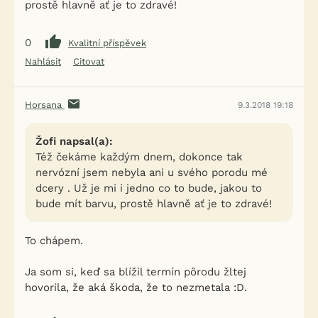
prostě hlavně ať je to zdravé!
0
Kvalitní příspěvek
Nahlásit
Citovat
Horsana
9.3.2018 19:18
Žofi napsal(a):
Též čekáme každým dnem, dokonce tak
nervózní jsem nebyla ani u svého porodu mé
dcery . Už je mi i jedno co to bude, jakou to
bude mít barvu, prostě hlavně ať je to zdravé!
To chápem.
Ja som si, keď sa blížil termín pôrodu žltej
hovorila, že aká škoda, že to nezmetala :D.