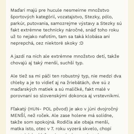
Maďari majú pre hucule nesmeirne množstvo
športových kategórií, vozatajstvo, Stezky, pólo,
parkúr, putovania, samozrejme výstavy a Stezky sú
fakt extrémne technicky náročné, snáď toho roku
už to nejako nafotím, tam sa taká klobása ani
neprepchá, cez niektoré skoky :D
A jazdí na nich ale extrémne množstvo detí, takže
chovajú aj taký menší, suchší typ.
Ale tiež sa mi páči ten robustný typ, nie medzi dva
chleby a je to vidieť aj na žriebätách, dve sú z
maďarských matiek a sú maličké, fakt malé v
porovnaní so slovenskými dokonca aj vrstevníkmi.
Fľakatý (HUN- POL pôvod) je ako v júni dvojročný
MENŠÍ, než roček. Ale zase holene má solídne,
takže som spokojná. Rodičia ale obaja menší,
matka isto, otec v 7. roku vyzerá skvelo, chopí