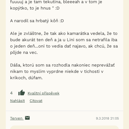
fuuuuj a je tam tekutina, bleeeah a v tom je
kopýtko, to je hnus " :D
A narodil sa hrbatý kôň :D
Ale je zvláštne, že tak ako kamarátka vedela, že to
bude akurát ten deň a ja u Lini som sa netrafila iba
o jeden deň...oni to vedia dať najavo, ak chcú, že sa
pôjde na vec.
Dáša, ktorú som sa rozhodla nakoniec neprevážať
nikam to myslím vyprdne niekde v tichosti v
kríkoch, dúfam.
4
Kvalitní příspěvek
Nahlásit
Citovat
Terven
9.3.2018 21:05