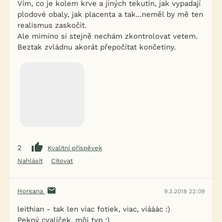
Vím, co je kolem krve a jiných tekutin, jak vypadají
plodové obaly, jak placenta a tak...neměl by mě ten
realismus zaskočit.
Ale mimino si stejně nechám zkontrolovat vetem.
Beztak zvládnu akorát přepočítat končetiny.
2
Kvalitní příspěvek
Nahlásit
Citovat
Horsana
9.3.2018 22:09
leithian - tak len viac fotiek, viac, viááác :)
Pekný cvalíček, môj typ :)