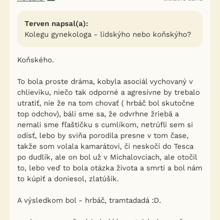
Terven napsal(a):
Kolegu gynekologa - lidskýho nebo koňskýho?
Koňského.
To bola proste dráma, kobyla asociál vychovaný v
chlieviku, niečo tak odporné a agresívne by trebalo
utratiť, nie že na tom chovať ( hrbáč bol skutočne
top odchov), báli sme sa, že odvrhne žriebä a
nemali sme fľaštičku s cumlíkom, netrúfli sem si
odísť, lebo by sviňa porodila presne v tom čase,
takže som volala kamarátovi, či neskočí do Tesca
po dudlík, ale on bol už v Michalovciach, ale otočil
to, lebo veď to bola otázka života a smrti a bol nám
to kúpiť a doniesol, zlatúšik.
A výsledkom bol - hrbáč, tramtadadá :D.