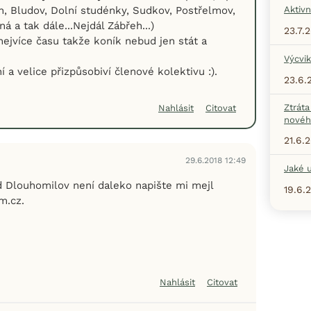
, Bludov, Dolní studénky, Sudkov, Postřelmov,
Aktivn
ná a tak dále...Nejdál Zábřeh...)
23.7.
nejvíce času takže koník nebud jen stát a
Výcvik
 a velice přizpůsobiví členové kolektivu :).
23.6.
Ztráta
Nahlásit
Citovat
nové
21.6.
29.6.2018 12:49
Jaké u
 Dlouhomilov není daleko napište mi mejl
19.6.
m.cz.
Nahlásit
Citovat