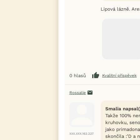
Lipová lázně. Are
0
hlasů
Kvalitní příspěvek
Rossalie
Smalia napsal(
Takže 100% nem
kruhovku, seno
jako primadona
XXX.XXX.162.227
skončila :’D a 