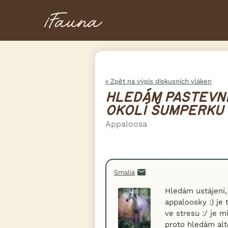
« Zpět na výpis diskusních vláken
HLEDÁM PASTEVNÍ
OKOLÍ ŠUMPERKU
Appaloosa
Smalia
Hledám ustájení,
appaloosky :) je 
ve stresu :/ je m
proto hledám alt