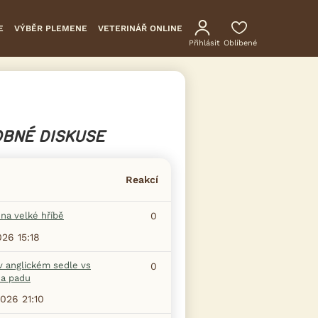
E
VÝBĚR PLEMENE
VETERINÁŘ ONLINE
Přihlásit
Oblíbené
BNÉ DISKUSE
Reakcí
na velké hříbě
0
026 15:18
v anglickém sedle vs
0
na padu
2026 21:10