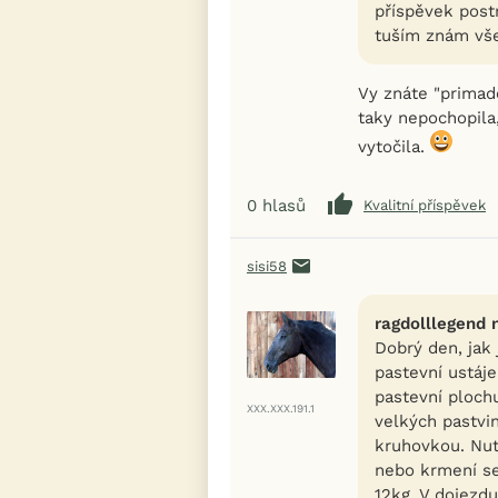
příspěvek postr
tuším znám vše
Vy znáte "primad
taky nepochopila
vytočila.
0
hlasů
Kvalitní příspěvek
sisi58
ragdolllegend 
Dobrý den, jak
pastevní ustáj
pastevní plochu
XXX.XXX.191.1
velkých pastvi
kruhovkou. Nut
nebo krmení se
12kg. V dojezd