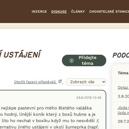
INZERCE
DISKUSE
ČLÁNKY
CHOVATELSKÉ STANIC
 USTÁJENÍ
PODO
Přidejte
téma
Téma
Otočit řazení příspěvků
Dotaz 
3.8.2
29.6.2018 12:45
 nejlépe pastevní pro mého 8letého valáška
Jízda 
jízda 
to hodný, línější koník který z boxů hubne a je
i líto ho nechat v boxíku když mu to nesvědší :(
29.7.
ernativu jiného ustájení v okolí šumeprka (např.