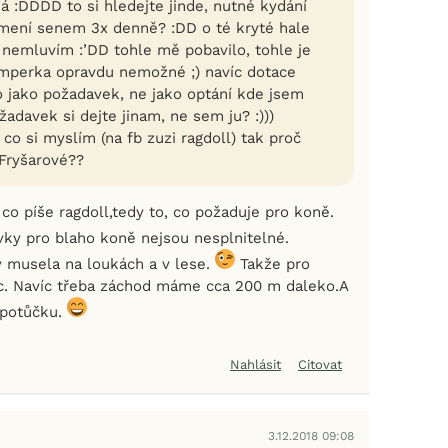
á :DDDD to si hledejte jinde, nutné kydání
rmení senem 3x denně? :DD o té kryté hale
nemluvím :’DD tohle mě pobavilo, tohle je
umperka opravdu nemožné ;) navíc dotace
 to jako požadavek, ne jako optání kde jsem
ožadavek si dejte jinam, ne sem ju? :)))
 co si myslím (na fb zuzi ragdoll) tak proč
Fryšarové??
co píše ragdoll,tedy to, co požaduje pro koně.
ky pro blaho koně nejsou nesplnitelné.
dy musela na loukách a v lese.
Takže pro
c. Navíc třeba záchod máme cca 200 m daleko.A
 potůčku.
Nahlásit
Citovat
3.12.2018 09:08