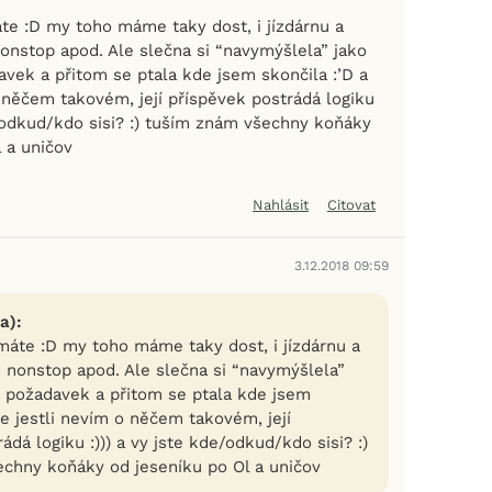
e :D my toho máme taky dost, i jízdárnu a
onstop apod. Ale slečna si “navymýšlela” jako
vek a přitom se ptala kde jsem skončila :’D a
o něčem takovém, její příspěvek postrádá logiku
e/odkud/kdo sisi? :) tuším znám všechny koňáky
 a uničov
Nahlásit
Citovat
3.12.2018 09:59
a):
áte :D my toho máme taky dost, i jízdárnu a
 nonstop apod. Ale slečna si “navymýšlela”
 požadavek a přitom se ptala kde jsem
ne jestli nevím o něčem takovém, její
ádá logiku :))) a vy jste kde/odkud/kdo sisi? :)
chny koňáky od jeseníku po Ol a uničov