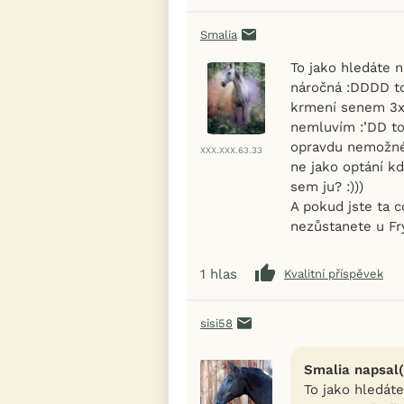
Smalia
To jako hledáte 
náročná :DDDD to 
krmení senem 3x
nemluvím :’DD to
opravdu nemožné ;
XXX.XXX.63.33
ne jako optání kd
sem ju? :)))
A pokud jste ta c
nezůstanete u Fr
1
hlas
Kvalitní příspěvek
sisi58
Smalia napsal(
To jako hledát