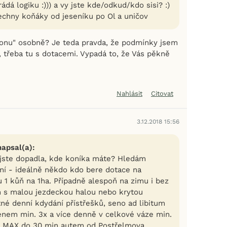
ádá logiku :))) a vy jste kde/odkud/kdo sisi? :)
chny koňáky od jeseníku po Ol a uničov
onu" osobně? Je teda pravda, že podmínky jsem
, třeba tu s dotacemi. Vypadá to, že Vás pěkně
Nahlásit
Citovat
3.12.2018 15:56
napsal(a):
 jste dopadla, kde koníka máte? Hledám
ení - ideálně někdo kdo bere dotace na
 1 kůň na 1ha. Případně alespoň na zimu i bez
n s malou jezdeckou halou nebo krytou
né denní kdydání přístřešků, seno ad libitum
nem min. 3x a více denně v celkové váze min.
u MAX do 30 min autem od Postřelmova.