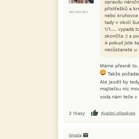
opravdu náročn
přístřešků a k
XXX.XXX.191.1
nebo kruhovce 
tady v okolí š
1/1..... vypadá
skončila :) a p
A pokud jste ta
nezůstanete u 
Máme přesně to, 
Takže požadav
Ale jezdit by te
majitelku nic mo
voda nám teče v
2
hlasy
Kvalitní příspěvek
Smalia