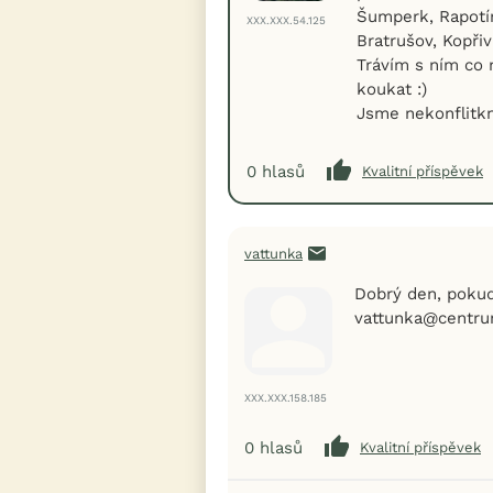
Šumperk, Rapotín
XXX.XXX.54.125
Bratrušov, Kopřiv
Trávím s ním co 
koukat :)
Jsme nekonflitkní
0
hlasů
Kvalitní příspěvek
vattunka
Dobrý den, pokud
vattunka@centru
XXX.XXX.158.185
0
hlasů
Kvalitní příspěvek