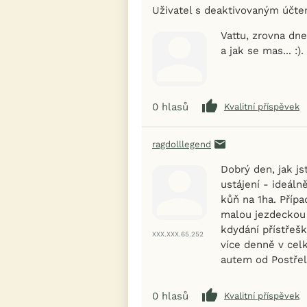
Uživatel s deaktivovaným účt
Vattu, zrovna dn
a jak se mas... :).
0
hlasů
Kvalitní příspěvek
ragdolllegend
Dobrý den, jak j
ustájení - ideál
kůň na 1ha. Přípa
malou jezdeckou
kdydání přístřeš
XXX.XXX.65.252
více denně v cel
autem od Postře
0
hlasů
Kvalitní příspěvek