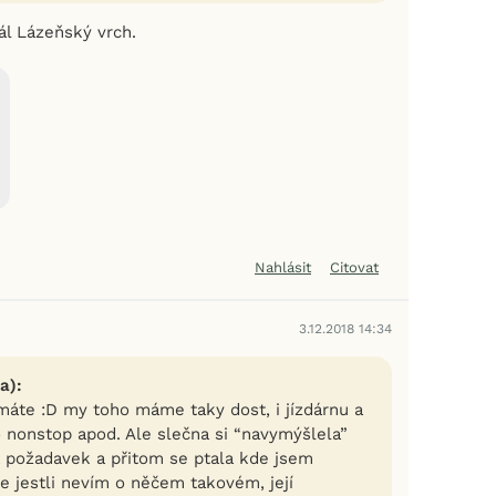
ál Lázeňský vrch.
Nahlásit
Citovat
3.12.2018 14:34
a):
áte :D my toho máme taky dost, i jízdárnu a
 nonstop apod. Ale slečna si “navymýšlela”
 požadavek a přitom se ptala kde jsem
ne jestli nevím o něčem takovém, její