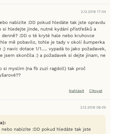
2.12.2018 17:04
nebo nabízíte :DD pokud hledáte tak jste opravdu
si hledejte jinde, nutné kydání přístřešků a
 denně? :DD o té kryté hale nebo kruhovce
hle mě pobavilo, tohle je tady v okolí šumperka
) navíc dotace 1/1..... vypadá to jako požadavek,
e jsem skončila :) a požadavek si dejte jinam, ne
o si myslím (na fb zuzi ragdoll) tak proč
yšarové??
Nahlásit
Citovat
3.12.2018 08:05
a):
e nebo nabízíte :DD pokud hledáte tak jste