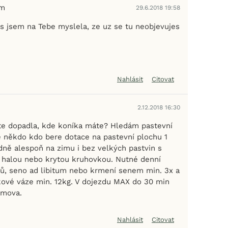
em
29.6.2018 19:58
es jsem na Tebe myslela, ze uz se tu neobjevujes
Nahlásit
Citovat
2.12.2018 16:30
ste dopadla, kde koníka máte? Hledám pastevní
ně někdo kdo bere dotace na pastevní plochu 1
dně alespoň na zimu i bez velkých pastvin s
 halou nebo krytou kruhovkou. Nutné denní
ků, seno ad libitum nebo krmení senem min. 3x a
kové váze min. 12kg. V dojezdu MAX do 30 min
lmova.
Nahlásit
Citovat