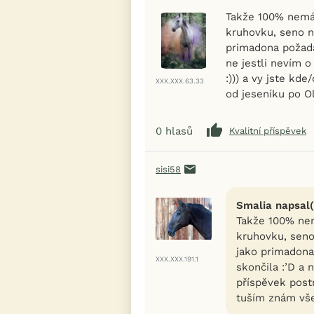
Takže 100% nemát
kruhovku, seno n
primadona požada
ne jestli nevím 
:))) a vy jste kd
XXX.XXX.63.33
od jeseníku po Ol
0
hlasů
Kvalitní příspěvek
sisi58
Smalia napsal(
Takže 100% nem
kruhovku, seno
jako primadona
XXX.XXX.191.1
skončila :’D a 
příspěvek postr
tuším znám vše