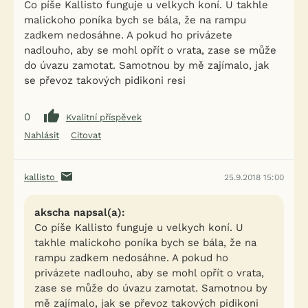
Co píše Kallisto funguje u velkych koní. U takhle
malickoho poníka bych se bála, že na rampu
zadkem nedosáhne. A pokud ho privázete
nadlouho, aby se mohl opřít o vrata, zase se může
do úvazu zamotat. Samotnou by mě zajímalo, jak
se převoz takových pidikoni resi
0
Kvalitní příspěvek
Nahlásit
Citovat
kallisto
25.9.2018 15:00
akscha napsal(a):
Co píše Kallisto funguje u velkych koní. U
takhle malickoho poníka bych se bála, že na
rampu zadkem nedosáhne. A pokud ho
privázete nadlouho, aby se mohl opřít o vrata,
zase se může do úvazu zamotat. Samotnou by
mě zajímalo, jak se převoz takových pidikoni