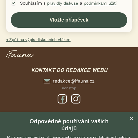
Souhlasím s
a
pravidly diskuse
podmínkami užití
« Zpět na výpis diskusních vláken
KONTAKT DO REDAKCE WEBU
redakce@ifauna.cz
nonstop
×
DOMOVSKÁ STRÁNKA
Odpovědné používání vašich
údajů
INZERCE
DISKUSE
My a naši partneři používáme soubory cookie a podobné technologie