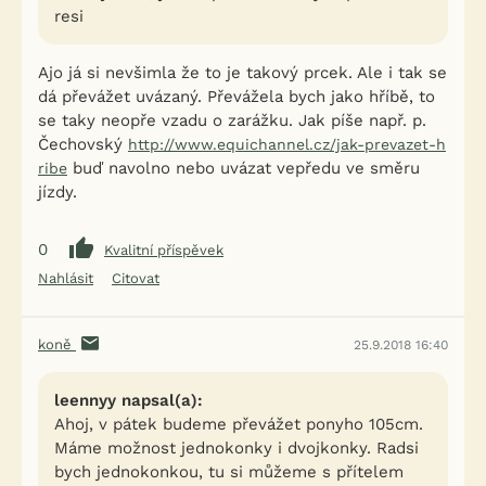
resi
Ajo já si nevšimla že to je takový prcek. Ale i tak se
dá převážet uvázaný. Převážela bych jako hříbě, to
se taky neopře vzadu o zarážku. Jak píše např. p.
Čechovský
http://www.equichannel.cz/jak-prevazet-h
buď navolno nebo uvázat vepředu ve směru
ribe
jízdy.
0
Kvalitní příspěvek
Nahlásit
Citovat
koně
25.9.2018 16:40
leennyy napsal(a):
Ahoj, v pátek budeme převážet ponyho 105cm.
Máme možnost jednokonky i dvojkonky. Radsi
bych jednokonkou, tu si můžeme s přítelem