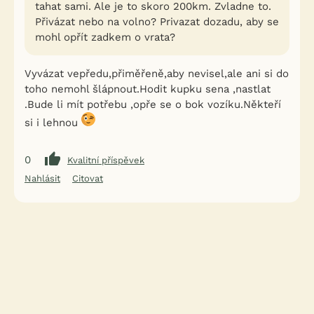
tahat sami. Ale je to skoro 200km. Zvladne to.
Přivázat nebo na volno? Privazat dozadu, aby se
mohl opřít zadkem o vrata?
Vyvázat vepředu,přiměřeně,aby nevisel,ale ani si do
toho nemohl šlápnout.Hodit kupku sena ,nastlat
.Bude li mít potřebu ,opře se o bok vozíku.Někteří
si i lehnou
0
Kvalitní příspěvek
Nahlásit
Citovat