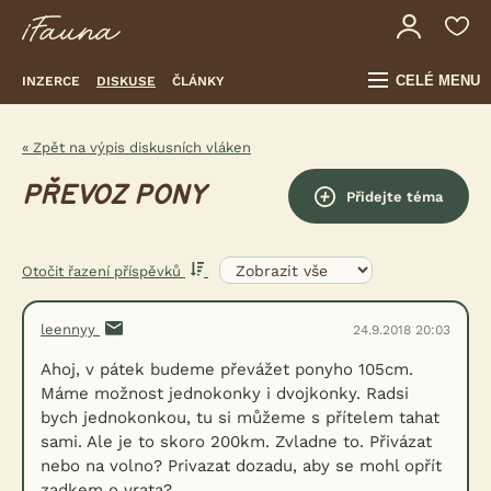
CELÉ MENU
INZERCE
DISKUSE
ČLÁNKY
« Zpět na výpis diskusních vláken
PŘEVOZ PONY
Přidejte téma
Otočit řazení příspěvků
leennyy
24.9.2018 20:03
Ahoj, v pátek budeme převážet ponyho 105cm.
Máme možnost jednokonky i dvojkonky. Radsi
bych jednokonkou, tu si můžeme s přítelem tahat
sami. Ale je to skoro 200km. Zvladne to. Přivázat
nebo na volno? Privazat dozadu, aby se mohl opřít
zadkem o vrata?