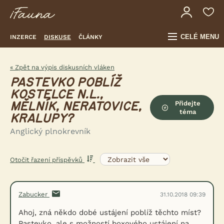
CELÉ MENU
INZERCE
DISKUSE
ČLÁNKY
« Zpět na výpis diskusních vláken
PASTEVKO POBLÍŽ
KOSTELCE N.L.,
Přidejte
MĚLNÍK, NERATOVICE,
téma
KRALUPY?
Anglický plnokrevník
Otočit řazení příspěvků
Zabucker
31.10.2018 09:39
Ahoj, zná někdo dobé ustájení poblíž těchto míst?
Pastevko, ale s možností boxového ustájení na