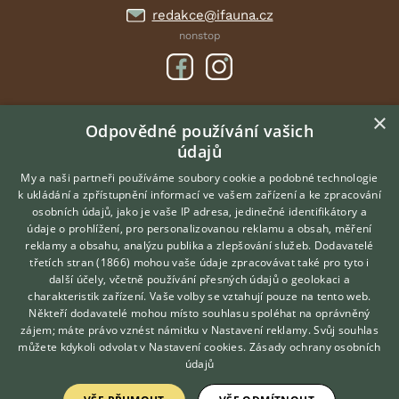
redakce@ifauna.cz
nonstop
×
DOMOVSKÁ STRÁNKA
Odpovědné používání vašich
údajů
INZERCE
DISKUSE
My a naši partneři používáme soubory cookie a podobné technologie
k ukládání a zpřístupnění informací ve vašem zařízení a ke zpracování
ČLÁNKY
osobních údajů, jako je vaše IP adresa, jedinečné identifikátory a
údaje o prohlížení, pro personalizovanou reklamu a obsah, měření
O nás
reklamy a obsahu, analýzu publika a zlepšování služeb.
Dodavatelé
třetích stran (1866)
mohou vaše údaje zpracovávat také pro tyto i
Kontakt
Hledáte zvířecího kamaráda?
další účely, včetně používání přesných údajů o geolokaci a
Zdarma vám poradí
Možnosti zvýraznění inzerátů
charakteristik zařízení. Vaše volby se vztahují pouze na tento web.
VETERINÁŘ ONLINE
Podmínky užití
Někteří dodavatelé mohou místo souhlasu spoléhat na oprávněný
KONZULTOVAT S
zájem; máte právo vznést námitku v
Nastavení reklamy
. Svůj souhlas
Zpracování osobních údajů
VETERINÁŘEM
můžete kdykoli odvolat v
Nastavení cookies
.
Zásady ochrany osobních
údajů
Přihlášení