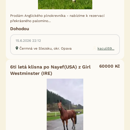
Prodám Anglického plnokrevníka - nabízíme k rezervací
překrásného palomino...
Dohodou
15.6.2026 22:12
Čermná ve Slezsku, okr. Opava
kaculi59...
60000 Kč
6ti letá klisna po Nayef(USA) z Girl
Westminster (IRE)