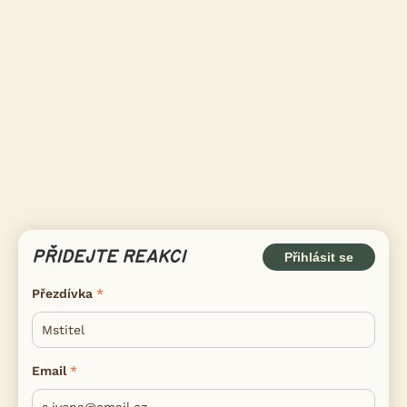
PŘIDEJTE REAKCI
Přihlásit se
Přezdívka
Email