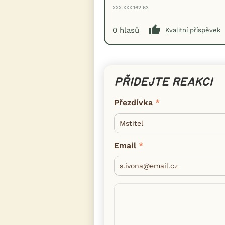
XXX.XXX.162.63
0
hlasů
Kvalitní příspěvek
PŘIDEJTE REAKCI
Přezdívka
Email