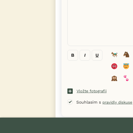
B
I
U
Vložte fotografii
Souhlasím s
pravidly diskuse
« Zpět na výpis diskusních vláken