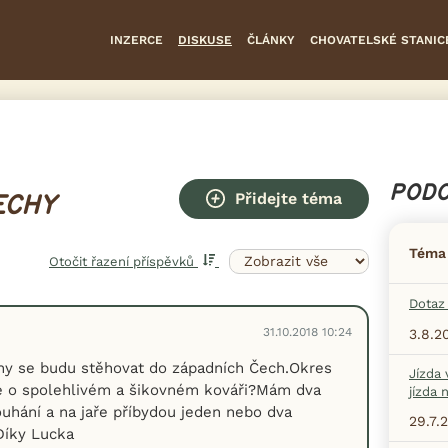
INZERCE
DISKUSE
ČLÁNKY
CHOVATELSKÉ STANIC
PODO
Přidejte téma
ECHY
Téma
Otočit řazení příspěvků
Dotaz 
31.10.2018 10:24
3.8.2
hy se budu stěhovat do západních Čech.Okres
Jízda 
e o spolehlivém a šikovném kováři?Mám dva
jízda 
uhání a na jaře příbydou jeden nebo dva
29.7.
Díky Lucka