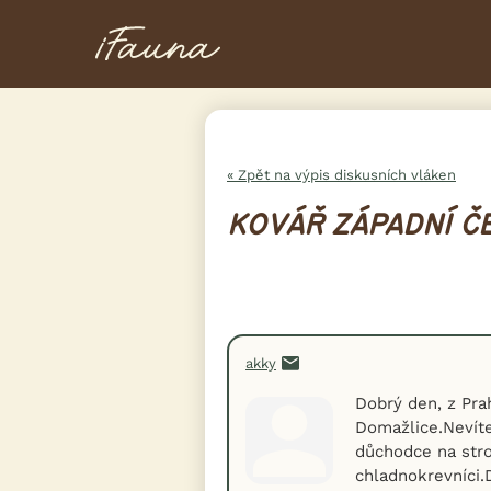
« Zpět na výpis diskusních vláken
KOVÁŘ ZÁPADNÍ Č
akky
Dobrý den, z Pra
Domažlice.Nevít
důchodce na stro
chladnokrevníci.