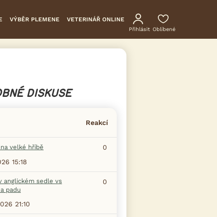
E
VÝBĚR PLEMENE
VETERINÁŘ ONLINE
Přihlásit
Oblíbené
BNÉ DISKUSE
Reakcí
na velké hříbě
0
026 15:18
v anglickém sedle vs
0
na padu
2026 21:10