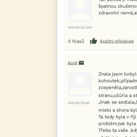
špatnou zkušeno
zdravotní nemá,al
XXX.XXX.213.247
0
hlasů
Kvalitní příspěvek
koně
Znala jsem kobylu
kohoutek,případn
zcepeněla,zarost
stranu,učúrla a s
Jinak se sedlala,
XXX.XXX.174.63
místo a shora byl
Ta tedy byla v ří
problém,tak byla 
Třeba ta vaše ,k