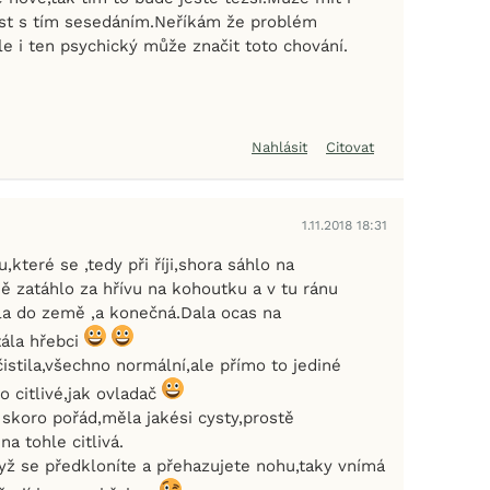
st s tím sesedáním.Neříkám že problém
e i ten psychický může značit toto chování.
Nahlásit
Citovat
1.11.2018 18:31
,které se ,tedy při říji,shora sáhlo na
ě zatáhlo za hřívu na kohoutku a v tu ránu
la do země ,a konečná.Dala ocas na
tála hřebci
čistila,všechno normální,ale přímo to jediné
o citlivé,jak ovladač
ji skoro pořád,měla jakési cysty,prostě
na tohle citlivá.
dyž se předkloníte a přehazujete nohu,taky vnímá