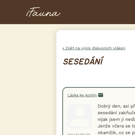
« Zpět na výpis diskusních vláken
SESEDÁNÍ
Láska ke koním
Dobrý den, asi př
sesedání zakňuče
nijak jsem ji ned
Jenže včera se to
okamžik, co se p
XXX.XXX.165.138