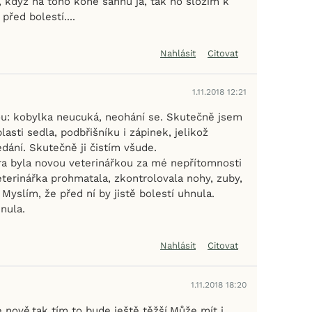
ti, když na toho koně šáhnu já, tak ho složím k
před bolestí....
Nahlásit
Citovat
1.11.2018 12:21
ou: kobylka neucuká, neohání se. Skutečně jsem
lasti sedla, podbřišníku i zápinek, jelikož
dání. Skutečně ji čistím všude.
ra byla novou veterinářkou za mé nepřítomnosti
terinářka prohmatala, zkontrolovala nohy, zuby,
 Myslím, že před ní by jistě bolestí uhnula.
nula.
Nahlásit
Citovat
1.11.2018 18:20
 nově,tak tím to bude ještě těžší.Může mít i