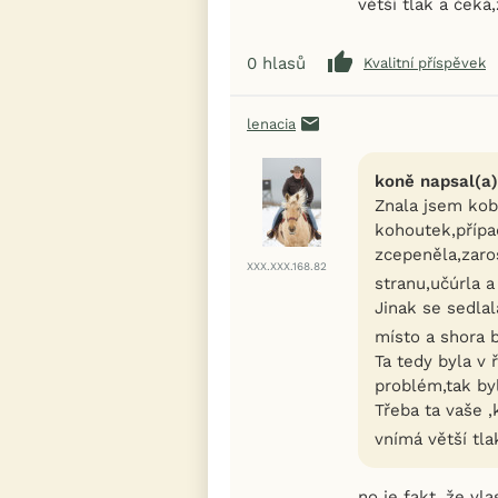
větší tlak a čeká
0
hlasů
Kvalitní příspěvek
lenacia
koně napsal(a)
Znala jsem koby
kohoutek,přípa
zcepeněla,zaro
XXX.XXX.168.82
stranu,učúrla a
Jinak se sedlal
místo a shora b
Ta tedy byla v 
problém,tak byl
Třeba ta vaše 
vnímá větší tl
no je fakt, že vl