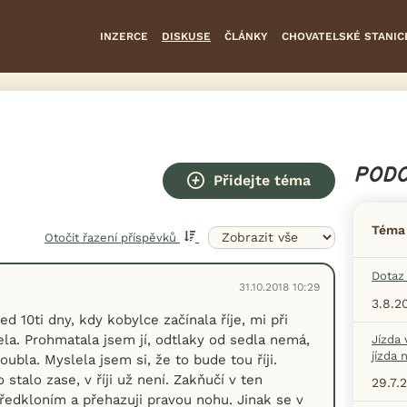
INZERCE
DISKUSE
ČLÁNKY
CHOVATELSKÉ STANIC
PODO
Přidejte téma
Téma
Otočit řazení příspěvků
Dotaz 
31.10.2018 10:29
3.8.2
ed 10ti dny, kdy kobylce začínala říje, mi při
la. Prohmatala jsem jí, odtlaky od sedla nemá,
Jízda 
jízda 
loubla. Myslela jsem si, že to bude tou říji.
 stalo zase, v říji už není. Zakňučí v ten
29.7.
ředkloním a přehazuji pravou nohu. Jinak se v