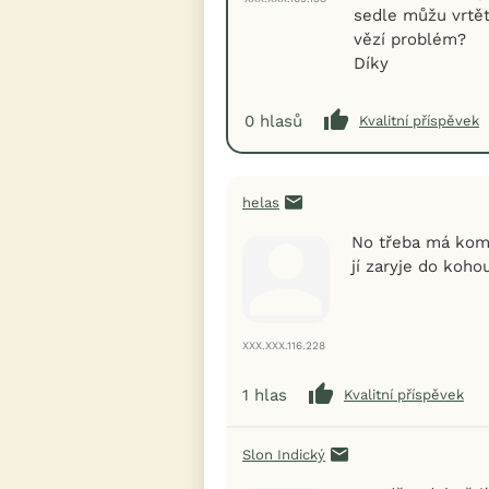
sedle můžu vrtět,
vězí problém?
Díky
0
hlasů
Kvalitní příspěvek
helas
No třeba má komo
jí zaryje do kohou
XXX.XXX.116.228
1
hlas
Kvalitní příspěvek
Slon Indický