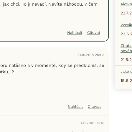
 jak chci. To jí nevadí. Nevíte náhodou, v čem
Aktivn
23.7.
Výcvik
Nahlásit
Citovat
23.6.
Ztráta
nové
31.10.2018 20:03
21.6.
ru natěsno a v momentě, kdy se předkloníš, se
tku...?
Jaké u
19.6.
Nahlásit
Citovat
1.11.2018 06:18