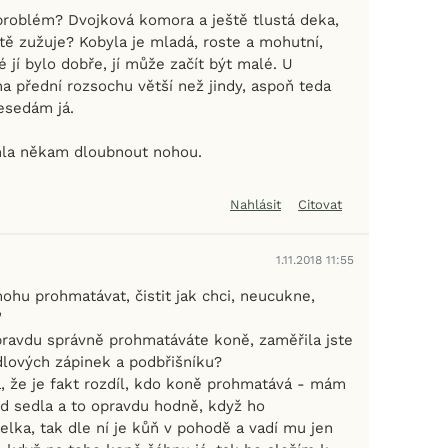
roblém? Dvojková komora a ještě tlustá deka,
tě zužuje? Kobyla je mladá, roste a mohutní,
é jí bylo dobře, jí může začít být malé. U
na přední rozsochu větší než jindy, aspoň teda
esedám já.
hla někam dloubnout nohou.
Nahlásit
Citovat
1.11.2018 11:55
mohu prohmatávat, čistit jak chci, neucukne,
"
 opravdu správně prohmatáváte koně, zaměřila jste
dlových zápinek a podbřišníku?
la, že je fakt rozdíl, kdo koně prohmatává - mám
od sedla a to opravdu hodně, když ho
lka, tak dle ní je kůň v pohodě a vadí mu jen