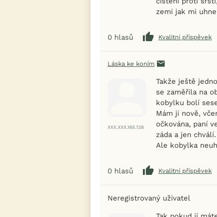
čištění proti srs
zemi jak mi uhne 
0
hlasů
Kvalitní příspěvek
Láska ke koním
Takže ještě jedn
se zaměřila na ob
kobylku bolí sese
Mám ji nově, vče
očkována, paní ve
XXX.XXX.165.138
záda a jen chválí.
Ale kobylka neuh
0
hlasů
Kvalitní příspěvek
Neregistrovaný uživatel
Tak pokud jí máte