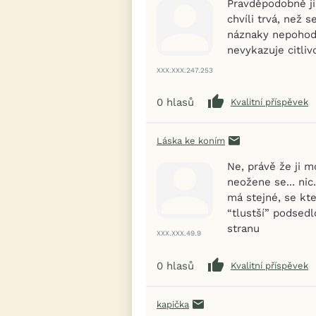
Pravděpodobně jí
chvíli trvá, než 
náznaky nepohody.
nevykazuje citliv
XXX.XXX.247.253
0
hlasů
Kvalitní příspěvek
Láska ke koním
Ne, právě že ji m
neožene se... nic
má stejné, se kt
“tlustší” podsed
stranu
XXX.XXX.49.9
0
hlasů
Kvalitní příspěvek
kapička