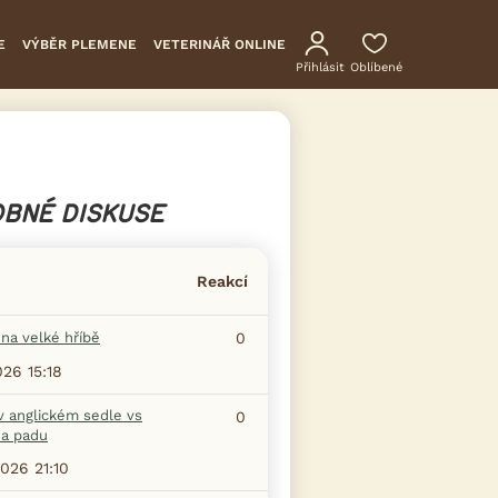
E
VÝBĚR PLEMENE
VETERINÁŘ ONLINE
Přihlásit
Oblíbené
BNÉ DISKUSE
Reakcí
na velké hříbě
0
026 15:18
v anglickém sedle vs
0
na padu
2026 21:10