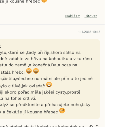
,že jí kousne hřebec
Nahlásit
Citovat
1.11.2018 19:18
:
lu,které se ,tedy při říji,shora sáhlo na
dně zatáhlo za hřívu na kohoutku a v tu ránu
stla do země ,a konečná.Dala ocas na
 stála hřebci
a,čistila,všechno normální,ale přímo to jediné
ylo citlivé,jak ovladač
říji skoro pořád,měla jakési cysty,prostě
a na tohle citlivá.
,když se předkloníte a přehazujete nohu,taky
ak a čeká,že jí kousne hřebec
astně hřebci chytaj kobyly za kohoutek co... :D :D,