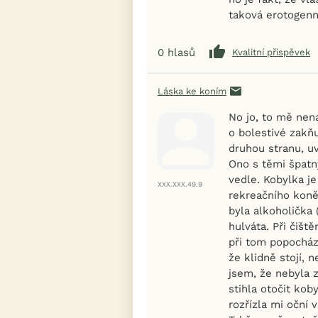
taková erotogenn
0
hlasů
Kvalitní příspěvek
Láska ke koním
No jo, to mě nen
o bolestivé zakňu
druhou stranu, uv
Ono s těmi špatn
vedle. Kobylka je
XXX.XXX.49.9
rekreačního koně
byla alkoholička 
hulváta. Při čišt
při tom popocház
že klidně stojí, 
jsem, že nebyla z
stihla otočit kob
rozřízla mi oční v