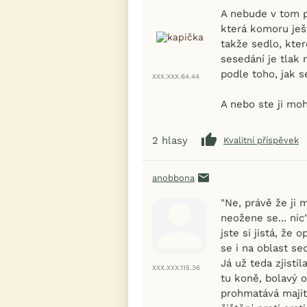
A nebude v tom p
která komoru ješ
takže sedlo, kter
sesedání je tlak 
podle toho, jak s
XXX.XXX.64.44
A nebo ste ji mo
2
hlasy
Kvalitní příspěvek
anobbona
"Ne, právě že ji 
neožene se... nic
jste si jistá, že
se i na oblast se
Já už teda zjisti
XXX.XXX.115.36
tu koně, bolavý 
prohmatává majite