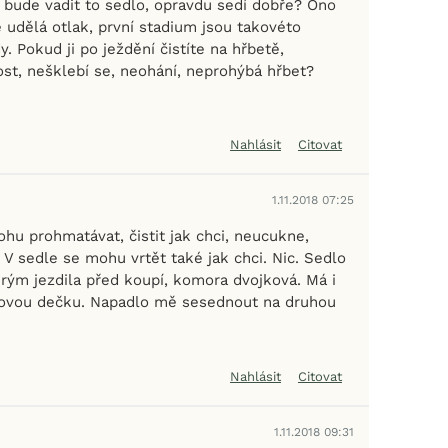
 bude vadit to sedlo, opravdu sedí dobře? Ono
se udělá otlak, první stadium jsou takovéto
 Pokud ji po ježdění čistíte na hřbetě,
ost, nešklebí se, neohání, neprohýbá hřbet?
Nahlásit
Citovat
1.11.2018 07:25
ohu prohmatávat, čistit jak chci, neucukne,
. V sedle se mohu vrtět také jak chci. Nic. Sedlo
erým jezdila před koupí, komora dvojková. Má i
lovou dečku. Napadlo mě sesednout na druhou
Nahlásit
Citovat
1.11.2018 09:31