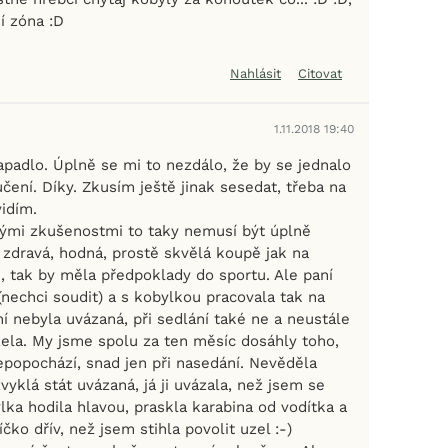
í zóna :D
Nahlásit
Citovat
1.11.2018 19:40
apadlo. Úplně se mi to nezdálo, že by se jednalo
čení. Díky. Zkusím ještě jinak sesedat, třeba na
idím.
ými zkušenostmi to taky nemusí být úplně
 zdravá, hodná, prostě skvělá koupě jak na
, tak by měla předpoklady do sportu. Ale paní
(nechci soudit) a s kobylkou pracovala tak na
ění nebyla uvázaná, při sedlání také ne a neustále
ela. My jsme spolu za ten měsíc dosáhly toho,
nepopochází, snad jen při nasedání. Nevěděla
vyklá stát uvázaná, já ji uvázala, než jsem se
ylka hodila hlavou, praskla karabina od vodítka a
íčko dřív, než jsem stihla povolit uzel :-)