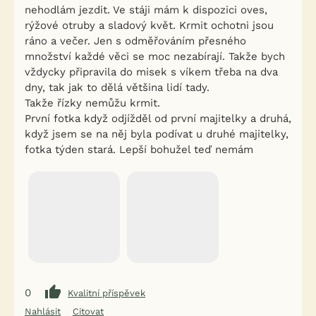
nehodlám jezdit. Ve stáji mám k dispozici oves,
rýžové otruby a sladový květ. Krmit ochotni jsou
ráno a večer. Jen s odměřováním přesného
množství každé věci se moc nezabírají. Takže bych
vždycky připravila do misek s víkem třeba na dva
dny, tak jak to dělá většina lidí tady.
Takže řízky nemůžu krmit.
První fotka když odjížděl od první majitelky a druhá,
když jsem se na něj byla podívat u druhé majitelky,
fotka týden stará. Lepší bohužel teď nemám
0
Kvalitní příspěvek
Nahlásit
Citovat