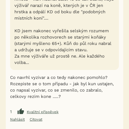
výživář narazí na koně, kterých je v ČR jen
hrstka a odpálí KD od boku dle "podobných
místních koní"....
KD jsem nakonec vyřešila selským rozumem
po několika rozhovorech se starými koňáky
(starými myšleno 65+). Kůň do půl roku nabral
a udržuje se v odpovídajícím stavu.
Za mne výživáře už prostě ne. Ale každého
volba...
Co navrhl vyzivar a co tedy nakonec pomohlo?
Rozepiste se o tom případu - jak byl kun ustajen,
co napsal vyzivar, co se zmenilo, co zabralo,
celkovy rezim kone .....?
1
Kvalitní příspěvek
Nahlásit
Citovat