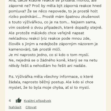
Aha, takže kladné reakce se přidávat mohou, ale
záporné ne? Proč by měla být záporná reakce hned
pomluva? Že se něco nepovede, to je prostě holt
riziko podnikání.... Prostě mám špatnou zkušenost
s touto výživářkou, co je na tom... Nejsem sama,
vím osobně o dvou případech, které dopadly stejně.
Ale protože málokdo chce veřejně napsat
nekladnou reakci (viz reakce pode mnou zde,
člověk s jiným a nedejbože záporným názorem je
kamenován), tak prostě mlčí.
Je mi naprosto jedno, co si kdo o tom myslí.
Ne, nejedná se o žádného koně, který se na netu
někdy řešil a nehodlám ho řešit ani nadále.
P.s. Výživářka měla všechny informace, o které
žádala, naprosto běžný postup. Ale kdo si chce
myslet, že to byla moje chyba, ať si to myslí.
4
Kvalitní příspěvek
Nahlásit
Citovat