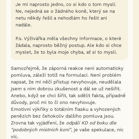
Je mi naprosto jedno, co si kdo o tom myslí.
Ne, nejedná se o žádného koně, který se na
netu někdy řešil a nehodlám ho řešit ani
nadále.
P.s. Výživářka měla všechny informace, o které
žádala, naprosto běžný postup. Ale kdo si chce
myslet, že to byla moje chyba, ať si to myslí.
Samozřejmě, že záporná reakce není automaticky
pomluva, záleží totiž na formulaci. Není problém
napsat, že mi něčí přístup nevyhovuje, neudělala
jsem s ním dobrou zkušenost a dál se už nešířit.
Anebo, když se chci šířit, tak sdělit fakta, případně
důvody, proč mi to či ono nevyhovuje.
Emotivní výkřiky o totálním fiasku a vyhozených
penězích bez čehokoliv dalšího pomluva jsou.
Zrovna tak vyjádření, že
odpálí KD od boku dle
"podobných místních koní"
, je vaše spekulace, nic
víc.