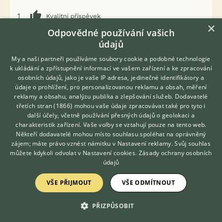
1
Kvalitní příspěvek
×
Nahlásit
Citovat
Odpovědné používání vašich
údajů
My a naši partneři používáme soubory cookie a podobné technologie
sisi58
3.11.2018 17:46
k ukládání a zpřístupnění informací ve vašem zařízení a ke zpracování
osobních údajů, jako je vaše IP adresa, jedinečné identifikátory a
Čajda napsal(a):
údaje o prohlížení, pro personalizovanou reklamu a obsah, měření
Aha, takže kladné reakce se přidávat mohou,
reklamy a obsahu, analýzu publika a zlepšování služeb.
Dodavatelé
třetích stran (1866)
mohou vaše údaje zpracovávat také pro tyto i
ale záporné ne? Proč by měla být záporná
Hledáte zvířecího kamaráda?
další účely, včetně používání přesných údajů o geolokaci a
reakce hned pomluva? Že se něco nepovede,
Zdarma vám poradí
charakteristik zařízení. Vaše volby se vztahují pouze na tento web.
to je prostě holt riziko podnikání.... Prostě mám
VETERINÁŘ ONLINE
Někteří dodavatelé mohou místo souhlasu spoléhat na oprávněný
špatnou zkušenost s touto výživářkou, co je na
KONZULTOVAT S
zájem; máte právo vznést námitku v
Nastavení reklamy
. Svůj souhlas
VETERINÁŘEM
tom... Nejsem sama, vím osobně o dvou
můžete kdykoli odvolat v
Nastavení cookies
.
Zásady ochrany osobních
případech, které dopadly stejně. Ale protože
údajů
málokdo chce veřejně napsat nekladnou reakci
(viz reakce pode mnou zde, člověk s jiným a
VŠE PŘIJMOUT
VŠE ODMÍTNOUT
nedejbože záporným názorem je kamenován),
tak prostě mlčí.
PŘIZPŮSOBIT
Je mi naprosto jedno, co si kdo o tom myslí.