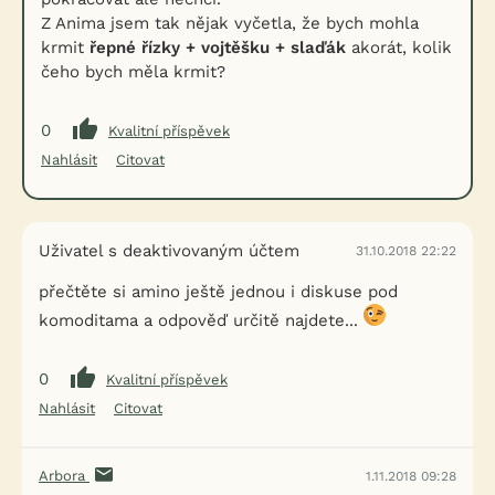
Z Anima jsem tak nějak vyčetla, že bych mohla
krmit
řepné řízky + vojtěšku + slaďák
akorát, kolik
čeho bych měla krmit?
0
Kvalitní příspěvek
Nahlásit
Citovat
Uživatel s deaktivovaným účtem
31.10.2018 22:22
přečtěte si amino ještě jednou i diskuse pod
komoditama a odpověď určitě najdete...
0
Kvalitní příspěvek
Nahlásit
Citovat
Arbora
1.11.2018 09:28