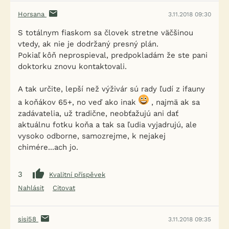
Horsana
3.11.2018 09:30
S totálnym fiaskom sa človek stretne väčšinou
vtedy, ak nie je dodržaný presný plán.
Pokiaľ kôň neprospieval, predpokladám že ste pani
doktorku znovu kontaktovali.
A tak určite, lepší než výživár sú rady ľudí z ifauny
a koňákov 65+, no veď ako inak
, najmä ak sa
zadávatelia, už tradične, neobťažujú ani dať
aktuálnu fotku koňa a tak sa ľudia vyjadrujú, ale
vysoko odborne, samozrejme, k nejakej
chimére...ach jo.
3
Kvalitní příspěvek
Nahlásit
Citovat
sisi58
3.11.2018 09:35