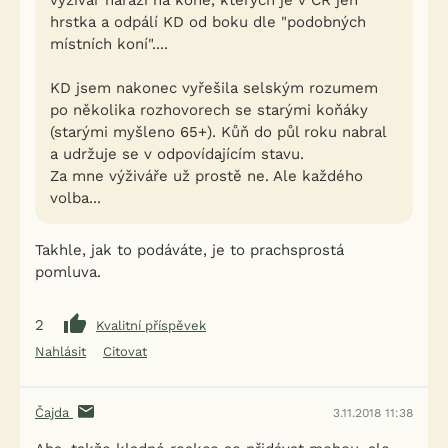
výživář narazí na koně, kterých je v ČR jen
hrstka a odpálí KD od boku dle "podobných
místních koní"....
KD jsem nakonec vyřešila selským rozumem
po několika rozhovorech se starými koňáky
(starými myšleno 65+). Kůň do půl roku nabral
a udržuje se v odpovídajícím stavu.
Za mne výživáře už prostě ne. Ale každého
volba...
Takhle, jak to podáváte, je to prachsprostá
pomluva.
2
Kvalitní příspěvek
Nahlásit
Citovat
Čajda
3.11.2018 11:38