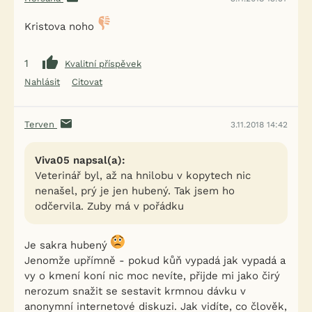
Kristova noho
1
Kvalitní příspěvek
Nahlásit
Citovat
Terven
3.11.2018 14:42
Viva05 napsal(a):
Veterinář byl, až na hnilobu v kopytech nic
nenašel, prý je jen hubený. Tak jsem ho
odčervila. Zuby má v pořádku
Je sakra hubený
Jenomže upřímně - pokud kůň vypadá jak vypadá a
vy o kmení koní nic moc nevíte, přijde mi jako čirý
nerozum snažit se sestavit krmnou dávku v
anonymní internetové diskuzi. Jak vidíte, co člověk,