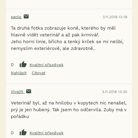
saola
3.11.2018 13:18
Ta druhá fotka zobrazuje koně, kterého by měl
hlavně vidět veterinář a až pak krmivář.
Jeho horní linie, břicho a tenký krček se mi nelíbí,
nemyslím exteriérově, ale zdravotně..
0
Kvalitní příspěvek
Nahlásit
Citovat
Viva05
3.11.2018 13:30
Veterinář byl, až na hnilobu v kopytech nic nenašel,
prý je jen hubený. Tak jsem ho odčervila. Zuby má v
pořádku
0
Kvalitní příspěvek