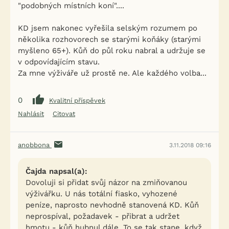
"podobných místních koní"....
KD jsem nakonec vyřešila selským rozumem po
několika rozhovorech se starými koňáky (starými
myšleno 65+). Kůň do půl roku nabral a udržuje se
v odpovídajícím stavu.
Za mne výživáře už prostě ne. Ale každého volba...
0
Kvalitní příspěvek
Nahlásit
Citovat
anobbona
3.11.2018 09:16
Čajda napsal(a):
Dovoluji si přidat svůj názor na zmiňovanou
výživářku. U nás totální fiasko, vyhozené
peníze, naprosto nevhodně stanovená KD. Kůň
neprospíval, požadavek - přibrat a udržet
hmotu - kůň hubnul dále. To se tak stane, když