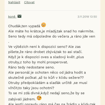
Nahlásit
Citovat
koně
3.11.2018 13:50
Chudák,ten vypadá
Ale máte ho krátce,je mladý,tak snad ho nakrmíte.
Seno tedy má odpoledne do večera ,a ráno jde ven
.
Ve výbězích není k dispozici seno? Ale zas
píšete,že ráno drobet zbývá,tak to asi stačí.
Když je k dispozici oves a sladový květ ,plus
otruby,z toho by mohl prosperovat.
Ráno tedy nedostane seno.
Ale personál je ochoten něco od jádra hodit a
skutečně počkat ,až to kůň v klidu sežere??
Otruby předpokládám a slaďák určitě ,se musí
vlhčit,to taky jsou ochotni?
To se mi zdá divné,když nedají seno,že by se
zabývali jádrem.
Ale jestli opravdu ráno má čas na žrádlo v klidu,tak