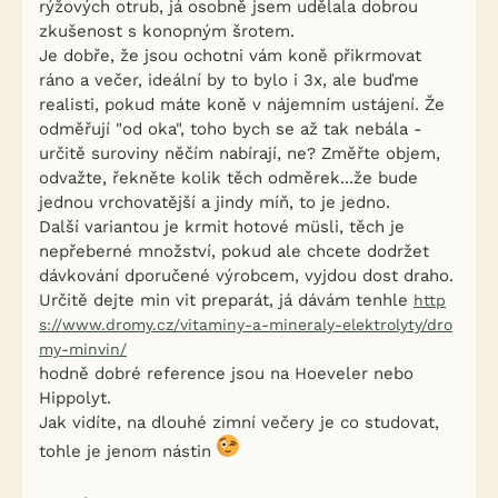
rýžových otrub, já osobně jsem udělala dobrou
zkušenost s konopným šrotem.
Je dobře, že jsou ochotni vám koně přikrmovat
ráno a večer, ideální by to bylo i 3x, ale buďme
realisti, pokud máte koně v nájemním ustájení. Že
odměřují "od oka", toho bych se až tak nebála -
určitě suroviny něčím nabírají, ne? Změřte objem,
odvažte, řekněte kolik těch odměrek...že bude
jednou vrchovatější a jindy míň, to je jedno.
Další variantou je krmit hotové müsli, těch je
nepřeberné množství, pokud ale chcete dodržet
dávkování dporučené výrobcem, vyjdou dost draho.
Určitě dejte min vit preparát, já dávám tenhle
http
s://www.dromy.cz/vitaminy-a-mineraly-elektrolyty/dro
my-minvin/
hodně dobré reference jsou na Hoeveler nebo
Hippolyt.
Jak vidíte, na dlouhé zimní večery je co studovat,
tohle je jenom nástin