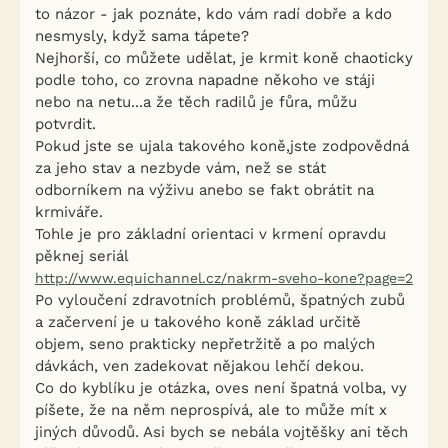
to názor - jak poznáte, kdo vám radí dobře a kdo
nesmysly, když sama tápete?
Nejhorší, co můžete udělat, je krmit koně chaoticky
podle toho, co zrovna napadne někoho ve stáji
nebo na netu...a že těch radilů je fůra, můžu
potvrdit.
Pokud jste se ujala takového koně,jste zodpovědná
za jeho stav a nezbyde vám, než se stát
odborníkem na výživu anebo se fakt obrátit na
krmiváře.
Tohle je pro základní orientaci v krmení opravdu
pěknej seriál
http://www.equichannel.cz/nakrm-sveho-kone?page=2
Po vyloučení zdravotních problémů, špatných zubů
a začervení je u takového koně základ určitě
objem, seno prakticky nepřetržitě a po malých
dávkách, ven zadekovat nějakou lehčí dekou.
Co do kyblíku je otázka, oves není špatná volba, vy
píšete, že na něm neprospívá, ale to může mít x
jiných důvodů. Asi bych se nebála vojtěšky ani těch