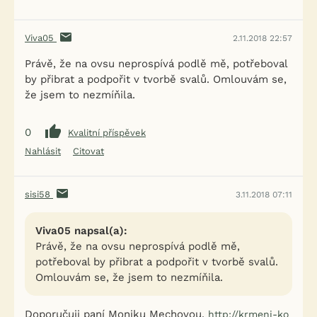
Viva05
2.11.2018 22:57
Právě, že na ovsu neprospívá podlě mě, potřeboval
by přibrat a podpořit v tvorbě svalů. Omlouvám se,
že jsem to nezmíňila.
0
Kvalitní příspěvek
Nahlásit
Citovat
sisi58
3.11.2018 07:11
Viva05 napsal(a):
Právě, že na ovsu neprospívá podlě mě,
potřeboval by přibrat a podpořit v tvorbě svalů.
Omlouvám se, že jsem to nezmíňila.
Doporučuji paní Moniku Mechovou.
http://krmeni-ko