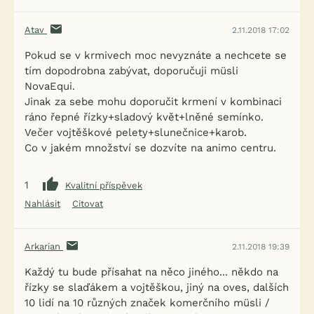
Atav
2.11.2018 17:02
Pokud se v krmivech moc nevyznáte a nechcete se
tím dopodrobna zabývat, doporučuji müsli
NovaEqui.
Jinak za sebe mohu doporučit krmení v kombinaci
ráno řepné řízky+sladový květ+lněné semínko.
Večer vojtěškové pelety+slunečnice+karob.
Co v jakém množství se dozvíte na animo centru.
1
Kvalitní příspěvek
Nahlásit
Citovat
Arkarian
2.11.2018 19:39
Každý tu bude přísahat na něco jiného... někdo na
řízky se slaďákem a vojtěškou, jiný na oves, dalších
10 lidí na 10 různých značek komerčního müsli /