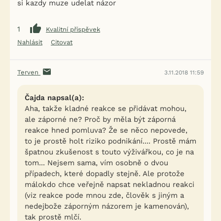
si kazdy muze udelat názor
1
Kvalitní příspěvek
Nahlásit
Citovat
Terven
3.11.2018 11:59
Čajda napsal(a):
Aha, takže kladné reakce se přidávat mohou,
ale záporné ne? Proč by měla být záporná
reakce hned pomluva? Že se něco nepovede,
to je prostě holt riziko podnikání.... Prostě mám
špatnou zkušenost s touto výživářkou, co je na
tom... Nejsem sama, vím osobně o dvou
případech, které dopadly stejně. Ale protože
málokdo chce veřejně napsat nekladnou reakci
(viz reakce pode mnou zde, člověk s jiným a
nedejbože záporným názorem je kamenován),
tak prostě mlčí.