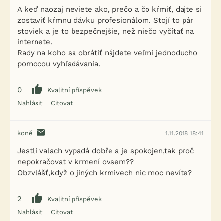
A keď naozaj neviete ako, prečo a čo kŕmiť, dajte si
zostaviť kŕmnu dávku profesionálom. Stojí to pár
stoviek a je to bezpečnejšie, než niečo vyčítať na
internete.
Rady na koho sa obrátiť nájdete veľmi jednoducho
pomocou vyhľadávania.
0
Kvalitní příspěvek
Nahlásit
Citovat
koně
1.11.2018 18:41
Jestli valach vypadá dobře a je spokojen,tak proč
nepokračovat v krmení ovsem??
Obzvlášť,když o jiných krmivech nic moc nevíte?
2
Kvalitní příspěvek
Nahlásit
Citovat