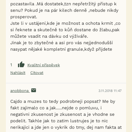
pozastavila .Má dostatek,tzn nepřetržitý přístup k
senu? Pokud je na pár kilech denně ,nebude nikdy
prosperovat.
Jste li v ustájení,kde je možnost a ochota krmit ,co
si řeknete a skutečně to kůň dostane do žlabu,pak
můžete vsadit na dávku od výživáře.
Jinak je to zbytečné a asi pro vás nejjednodušší
nasypat nějaké kompletní granule,když přijdete
1
Kvalitní příspěvek
Nahlásit
Citovat
anobbona
3.11.2018 11:47
Cajdo a muzes to tedy podrobneji popsat? Me by
fakt zajimalo co a jak.....nejde o pomluvu, i
negativni zkusenost je zkusenost a je vhodne se
podelit. Takhle jak to zatim lustrujes je to nic
nerikajici a jde jen o vykrik do tmy, dej nam fakta at