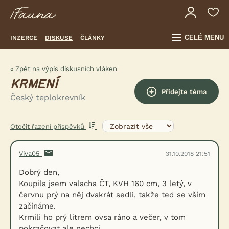
CELÉ MENU
INZERCE
DISKUSE
ČLÁNKY
« Zpět na výpis diskusních vláken
KRMENÍ
Přidejte téma
Český teplokrevník
Otočit řazení příspěvků
Viva05
31.10.2018 21:51
Dobrý den,
Koupila jsem valacha ČT, KVH 160 cm, 3 letý, v
červnu prý na něj dvakrát sedli, takže teď se vším
začínáme.
Krmili ho prý litrem ovsa ráno a večer, v tom
pokračovat ale nechci.