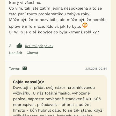
který ví všechno.
Co vím, tak jste zatím jediná nespokojená a to se
tato paní touto problematikou zabývá roky.
Může být, že to nezvládla, ale může být, že neměla
správné informace. Kdo ví, jak to bylo.
BTW To je o té kobylce,co byla krmená rohlíky?
3
Kvalitní příspěvek
Nahlásit
Citovat
Terven
3.11.2018 09:54
Čajda napsal(a):
Dovoluji si přidat svůj názor na zmiňovanou
výživářku. U nás totální fiasko, vyhozené
peníze, naprosto nevhodně stanovená KD. Kůň
neprospíval, požadavek - přibrat a udržet
hmotu - kůň hubnul dále. To se tak stane, když