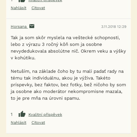
Nahlásit
Citovat
Horsana
3.11.2018 12:29
Tak ja som skôr myslela na veštecké schopnosti,
lebo z výrazu 3 ročný kôň som ja osobne
nevydedukovala absolútne nič. Okrem veku a výšky
v kohútiku.
Netuším, na základe čoho by tu mali padať rady na
tému tak individuálnu, akou je výživa. Takéto
príspevky, bez faktov, bez fotky, bež ničoho by som
ja osobne ako moderátor nekompromisne mazala,
to je pre mňa na úrovni spamu.
1
Kvalitní příspěvek
Nahlásit
Citovat