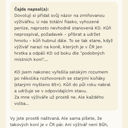
Čajda napsal(a):
Dovoluji si přidat svůj názor na zmiňovanou
výživářku. U nás totální fiasko, vyhozené
peníze, naprosto nevhodně stanovená KD. Kůň
neprospíval, požadavek - přibrat a udržet
hmotu - kůň hubnul dále. To se tak stane, když
výživář narazí na koně, kterých je v ČR jen
hrstka a odpálí KD od boku dle "podobných
místních koní"....
KD jsem nakonec vyřešila selským rozumem
po několika rozhovorech se starými koňáky
(starými myšleno 65+). Kůň do půl roku nabral
a udržuje se v odpovídajícím stavu.
Za mne výživáře už prostě ne. Ale každého
volba...
Vy jste prostě naštvaná. Ale sama píšete, že
takových koní je v ČR pár. Ani výživář není Bůh,