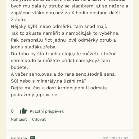
bych mu dala ty otruby se slaďákem, ať se nažere a
zaplácne vlákninou,než za X hodin dostane další
žrádlo.
Nějaký kýbl ,nebo odměrku tam snad mají.
Tak to zkuste naměřit a namočit,jak to vyběhne.
Pak personálu říct jednu ,dvě odměrky otrub a
jednu slaďáku,třeba.
Do toho by šlo trochu oleje,ale můžete i lněné
semínko.To si můžete přidat sama,když tam
budete.
A večer seno,oves a do rána seno.Hodně sena.
Sůl nebo s minerály,na lízání má?
Dejte mu čas a dost krmení,není li odmala
podražený ,opraví se.
0
Kvalitní příspěvek
Nahlásit
Citovat
Horsana
3.11.2018 13:57