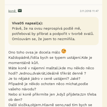
koně
3.11.2018 11:47
Viva05 napsal(a):
Právě, že na ovsu neprospívá podlě mě,
potřeboval by přibrat a podpořit v tvorbě svalů.
Omlouvám se, že jsem to nezmíňila.
Ono toho ovsa je docela málo
Každopádně,řídila bych se typem ustájení.Kde je
momentálně kůň.
Máte koně v nájemní maštali,kde mu někdo něco
hodí? Jednou,dvakrát,ideálně třikrát denně ?
Je to nějaké jádro v ceně ustájení? Jaké?
Případně je někdo ochoten něco míchat,podle
vašeho návodu?
Nebo si koně přikrmíte jen ,když přijdete,tzn třeba
ob den?
Další složka,objem.Hlavně seno,nad tím bych se