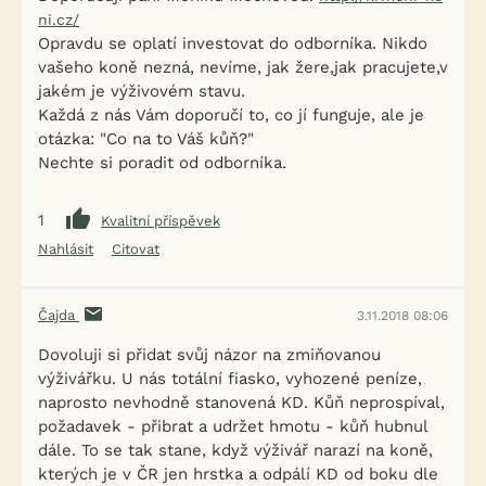
ni.cz/
Opravdu se oplatí investovat do odborníka. Nikdo
vašeho koně nezná, nevíme, jak žere,jak pracujete,v
jakém je výživovém stavu.
Každá z nás Vám doporučí to, co jí funguje, ale je
otázka: "Co na to Váš kůň?"
Nechte si poradit od odborníka.
1
Kvalitní příspěvek
Nahlásit
Citovat
Čajda
3.11.2018 08:06
Dovoluji si přidat svůj názor na zmiňovanou
výživářku. U nás totální fiasko, vyhozené peníze,
naprosto nevhodně stanovená KD. Kůň neprospíval,
požadavek - přibrat a udržet hmotu - kůň hubnul
dále. To se tak stane, když výživář narazí na koně,
kterých je v ČR jen hrstka a odpálí KD od boku dle