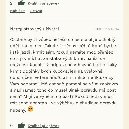
2
Kvalitní příspěvek
Nahlásit
Citovat
Neregistrovaný uživatel
3.11.2018 15:16
Osobně bych vůbec neřešil co personál je ochotný
udělat a co není.Takhle "zbědovaného" koně bych si
jistě jezdil krmit sám.Pokud nemáte moc přehled
co a jak míchat ze statkových krmiv,nabízí se
možnost koupit již připravené.A hlavně ho tím taky
krmit.Doplňky bych kupoval jen na výslovné
doporučení veterináře.To ať mi nikdo neříká,že by
Vám neporadil.Mě osobně pomohl se vším možným
a nad rámec toho co musel.Jinak opravdu má dost
sena? Mají ve výběhu co pást? Pokud ne,tak musí
mít seno nonstop i ve výběhu.Je chudinka opravdu
hubený.
0
Kvalitní příspěvek