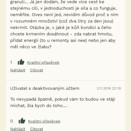
granulí... Já jen dodám, že vede více cest ke
stejnému cíli, v jednoduchosti je síla a co funguje,
neměňte. Oves není jed, nevidím důvod proč s ním
v rozumném množství (což dva litry za den jsou)
nekrmit. Otázka je, v jaké je kůň kondici a čeho
chcete krmením dosáhnout - zda nabrat hmotu,
přidat energii (to u remonty asi nee) nebo jen aby
měl něco ve žlabu?
1
Kvalitní příspěvek
Nahlásit
Citovat
Uživatel s deaktivovaným účtem
2.11.2018 22:19
To nevypadá špatně, pokud vám to budou ve stáji
míchat, šla bych do toho....
0
Kvalitní příspěvek
Nahlásit
Citovat