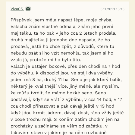
Viva05
3.11.2018 13:13
Příspěvek jsem měla napsat lépe, moje chyba.
Valacha znám vlastně odmala, znám jeho první
majitelku, ta ho pak v jeho cca 2 letech prodala,
druhá majitelka ji jednoho dne napsala, že ho
prodává, jestli ho chce zpět, z důvodů, které tu
nebudu psát si ho vzít nemohla, tak jsem si ho
vzala já, protože mi ho bylo líto.
Valach je ustájen boxově, přes den chodí na 7 hod
do výběhu, k dispozici jsou ve stáji dva výběhy,
jeden má 8 ha, druhý 11 ha. Seno je jak který balík,
některý je kvalitnější více, jiný méně, ale myslím,
že můžu tvrdit, že máme hezké seno. Seno
dostávají, když se vrátí z výběhu, v cca 14 hod, v 17
cca chodí přihazovat a pak dávají ještě v 19 hod
když jdou krmit jádrem, dávají dost, ráno vždy ještě
v boxe trochu mají. S koněm zatím chodím jen na
procházky a začínáme se vším od začátku, v
takovém stavu v jakém je na něm rozhodně