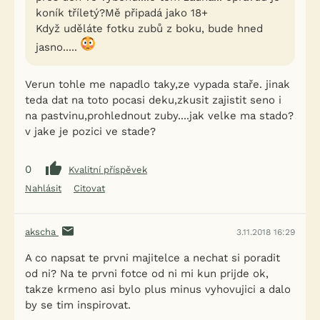
koník tříletý?Mě připadá jako 18+
Když uděláte fotku zubů z boku, bude hned
jasno.....
Verun tohle me napadlo taky,ze vypada staře. jinak
teda dat na toto pocasi deku,zkusit zajistit seno i
na pastvinu,prohlednout zuby....jak velke ma stado?
v jake je pozici ve stade?
0
Kvalitní příspěvek
Nahlásit
Citovat
akscha
3.11.2018 16:29
A co napsat te prvni majitelce a nechat si poradit
od ni? Na te prvni fotce od ni mi kun prijde ok,
takze krmeno asi bylo plus minus vyhovujici a dalo
by se tim inspirovat.