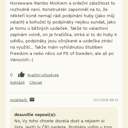
Horseware Rambo Micklem a srdeční záležitost to
rozhodně není. Konstruktér zapomněl na to, že
někteří koně nemají rádi podpínání huby (jako můj
valach) a bohužel ty podpínáky nejdou sundat, jako
je tomu u běžných uzdeček. Takže to valachovi
zapínám volně, on je hračička, strká si to do huby k
udidlu, podpínáky jsou ožvýkané a uzdečka ztrácí
na využití... Takže mám vyhlídnutou Stubben
Freedom a nebo něco od PS of Sweden, ale až po
Vánocích:-)
0
Kvalitní příspěvek
Nahlásit
Citovat
polárka.15
13.11.2018 08:13
deauville napsal(a):
No, Vy toho chcete docela dost a nejsem si
jista, jestli (v ČR) najdete. Problém vidím v tom,