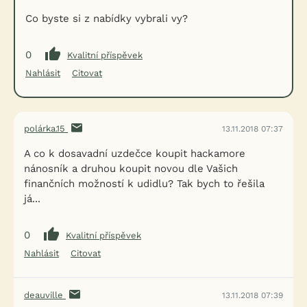
Co byste si z nabídky vybrali vy?
0
Kvalitní příspěvek
Nahlásit
Citovat
polárka.15
13.11.2018 07:37
A co k dosavadní uzdečce koupit hackamore
nánosník a druhou koupit novou dle Vašich
finančních možností k udidlu? Tak bych to řešila
já...
0
Kvalitní příspěvek
Nahlásit
Citovat
deauville
13.11.2018 07:39