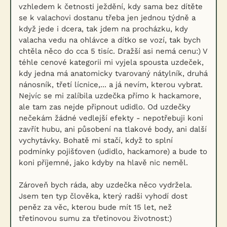
vzhledem k četnosti ježdění, kdy sama bez dítěte
se k valachovi dostanu třeba jen jednou týdně a
když jede i dcera, tak jdem na procházku, kdy
valacha vedu na ohlávce a dítko se vozí, tak bych
chtěla něco do cca 5 tisíc. Dražší asi nemá cenu:) V
téhle cenové kategorii mi vyjela spousta uzdeček,
kdy jedna má anatomicky tvarovaný nátylník, druhá
nánosník, třetí lícnice,... a já nevím, kterou vybrat.
Nejvíc se mi zalíbila uzdečka přímo k hackamore,
ale tam zas nejde připnout udidlo. Od uzdečky
nečekám žádné vedlejší efekty - nepotřebuji koni
zavřít hubu, ani působení na tlakové body, ani další
vychytávky. Bohatě mi stačí, když to splní
podmínky pojišťoven (udidlo, hackamore) a bude to
koni příjemné, jako kdyby na hlavě nic neměl.
Zároveň bych ráda, aby uzdečka něco vydržela.
Jsem ten typ člověka, který radši vyhodí dost
peněz za věc, kterou bude mít 15 let, než
třetinovou sumu za třetinovou životnost:)