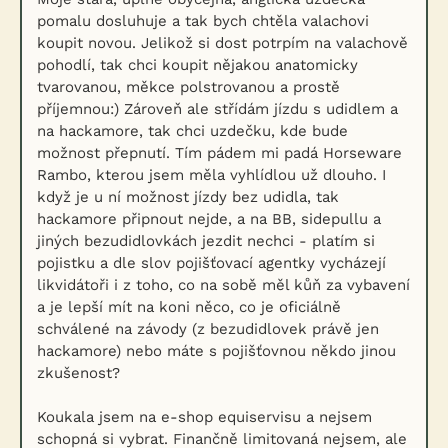
pomalu dosluhuje a tak bych chtěla valachovi
koupit novou. Jelikož si dost potrpím na valachově
pohodlí, tak chci koupit nějakou anatomicky
tvarovanou, měkce polstrovanou a prostě
příjemnou:) Zároveň ale střídám jízdu s udidlem a
na hackamore, tak chci uzdečku, kde bude
možnost přepnutí. Tím pádem mi padá Horseware
Rambo, kterou jsem měla vyhlídlou už dlouho. I
když je u ní možnost jízdy bez udidla, tak
hackamore připnout nejde, a na BB, sidepullu a
jiných bezudidlovkách jezdit nechci - platím si
pojistku a dle slov pojišťovací agentky vycházejí
likvidátoři i z toho, co na sobě měl kůň za vybavení
a je lepší mít na koni něco, co je oficiálně
schválené na závody (z bezudidlovek právě jen
hackamore) nebo máte s pojišťovnou někdo jinou
zkušenost?
Koukala jsem na e-shop equiservisu a nejsem
schopná si vybrat. Finančně limitovaná nejsem, ale