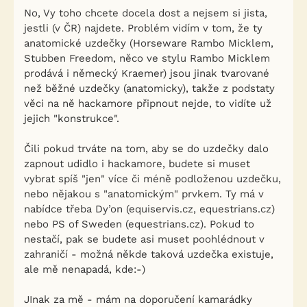
No, Vy toho chcete docela dost a nejsem si jista,
jestli (v ČR) najdete. Problém vidím v tom, že ty
anatomické uzdečky (Horseware Rambo Micklem,
Stubben Freedom, něco ve stylu Rambo Micklem
prodává i německý Kraemer) jsou jinak tvarované
než běžné uzdečky (anatomicky), takže z podstaty
věci na ně hackamore připnout nejde, to vidíte už
jejich "konstrukce".
Čili pokud trváte na tom, aby se do uzdečky dalo
zapnout udidlo i hackamore, budete si muset
vybrat spíš "jen" více či méně podloženou uzdečku,
nebo nějakou s "anatomickým" prvkem. Ty má v
nabídce třeba Dy’on (equiservis.cz, equestrians.cz)
nebo PS of Sweden (equestrians.cz). Pokud to
nestačí, pak se budete asi muset poohlédnout v
zahraničí - možná někde taková uzdečka existuje,
ale mě nenapadá, kde:-)
JInak za mě - mám na doporučení kamarádky