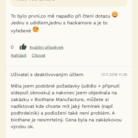
To bylo první,co mě napadlo při čtení dotazu
Jednu s udidlem,jednu s hackamore a je to
vyřešené
0
Kvalitní příspěvek
Nahlásit
Citovat
Uživatel s deaktivovaným účtem
13.11.2018 11:26
Měla jsem podobné požadavky (udidlo + připnutí
sidepull obnosku) a nakonec jsem objednala na
zakázku v Biothane Manufacture, můžete si
nadiktovat kde chcete mít jaký řemínek (např.
podhrdelník) a podložení také není problém. A
biothane je nesmrtelný. Cena byla na zakázkovou
výrobu ok.