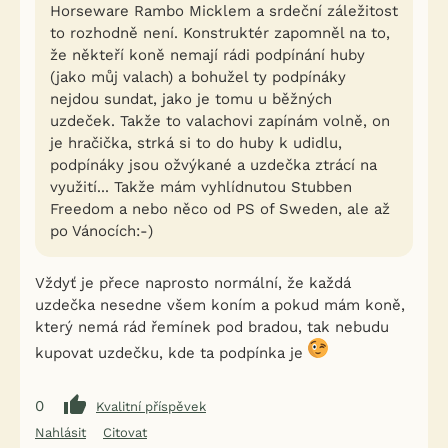
Horseware Rambo Micklem a srdeční záležitost
to rozhodně není. Konstruktér zapomněl na to,
že někteří koně nemají rádi podpínání huby
(jako můj valach) a bohužel ty podpínáky
nejdou sundat, jako je tomu u běžných
uzdeček. Takže to valachovi zapínám volně, on
je hračička, strká si to do huby k udidlu,
podpínáky jsou ožvýkané a uzdečka ztrácí na
využití... Takže mám vyhlídnutou Stubben
Freedom a nebo něco od PS of Sweden, ale až
po Vánocích:-)
Vždyť je přece naprosto normální, že každá
uzdečka nesedne všem koním a pokud mám koně,
který nemá rád řemínek pod bradou, tak nebudu
kupovat uzdečku, kde ta podpínka je
0
Kvalitní příspěvek
Nahlásit
Citovat