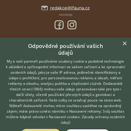
redakce@ifauna.cz
nonstop
×
DOMOVSKÁ STRÁNKA
Odpovědné používání vašich
údajů
INZERCE
DISKUSE
My a naši partneři používáme soubory cookie a podobné technologie
k ukládání a zpřístupnění informací ve vašem zařízení a ke zpracování
ČLÁNKY
osobních údajů, jako je vaše IP adresa, jedinečné identifikátory a
údaje o prohlížení, pro personalizovanou reklamu a obsah, měření
O nás
reklamy a obsahu, analýzu publika a zlepšování služeb.
Dodavatelé
třetích stran (1866)
mohou vaše údaje zpracovávat také pro tyto i
Kontakt
Hledáte zvířecího kamaráda?
další účely, včetně používání přesných údajů o geolokaci a
Zdarma vám poradí
Možnosti zvýraznění inzerátů
charakteristik zařízení. Vaše volby se vztahují pouze na tento web.
VETERINÁŘ ONLINE
Podmínky užití
Někteří dodavatelé mohou místo souhlasu spoléhat na oprávněný
KONZULTOVAT S
zájem; máte právo vznést námitku v
Nastavení reklamy
. Svůj souhlas
Zpracování osobních údajů
VETERINÁŘEM
můžete kdykoli odvolat v
Nastavení cookies
.
Zásady ochrany osobních
údajů
Přihlášení