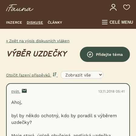
CELÉ MENU
INZERCE
DISKUSE
ČLÁNKY
« Zpět na výpis diskusních vláken
VÝBĚR UZDEČKY
Přidejte téma
Otočit řazení příspěvků
nyin
13.11.2018 05:41
Ahoj,
byl by někdo ochotný, kdo by poradil s výběrem
uzdečky?
Moje stará, úplně obyčejná, anglická uzdečka