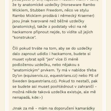
že ty anatomické uzdečky (Horseware Rambo
Micklem, Stubben Freedom, něco ve stylu
Rambo Micklem prodává i německý Kraemer)
jsou jinak tvarované než běžné uzdečky
(anatomicky), takže z podstaty věci na ně
hackamore připnout nejde, to vidíte už jejich
"konstrukce".
Čili pokud trváte na tom, aby se do uzdečky
dalo zapnout udidlo i hackamore, budete si
muset vybrat spíš "jen" více či méně
podloženou uzdečku, nebo nějakou s
"anatomickým" prvkem. Ty má v nabídce třeba
Dy’on (equiservis.cz, equestrians.cz) nebo PS of
Sweden (equestrians.cz). Pokud to nestačí, pak
se budete asi muset poohlédnout v zahraničí -
možná někde taková uzdečka existuje, ale mě
nenapadá, kde:-)
JInak za mě - mám na doporučení kamarádky