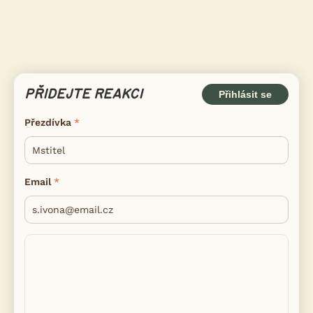
PŘIDEJTE REAKCI
Přihlásit se
Přezdívka
Email