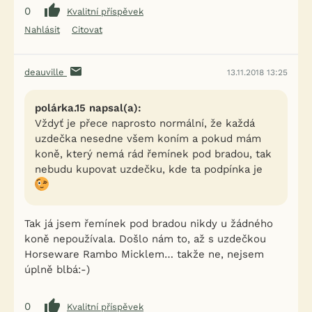
0
Kvalitní příspěvek
Nahlásit
Citovat
deauville
13.11.2018 13:25
polárka.15 napsal(a):
Vždyť je přece naprosto normální, že každá
uzdečka nesedne všem koním a pokud mám
koně, který nemá rád řemínek pod bradou, tak
nebudu kupovat uzdečku, kde ta podpínka je
Tak já jsem řemínek pod bradou nikdy u žádného
koně nepoužívala. Došlo nám to, až s uzdečkou
Horseware Rambo Micklem… takže ne, nejsem
úplně blbá:-)
0
Kvalitní příspěvek