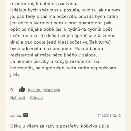
rezistentní) k sobě na pastvinu.
Udělala bych sběr trusu, poslala, uvidíte jak na tom
je, pak tedy s vašima odčervila, použila bych zatím
jen něco s ivermectinem + praziquantelem, pak
opět po nějaké době (asi 8 týdnů-12 týdnů) opět
sběr trusu ze tří dnů(stačí jen špetička z každého
dne) a pak podle jesti klesl počet vajíček (OPG)
bych odčervila moxidectinem. Pokud budou
rezistentní ať máte něco jiného v záloze.
Já nemám červíky u kobyly rezistentní na
ivermectin, na doporučení veta zatím nepoužívám
jiné.
0
Kvalitní příspěvek
Nahlásit
Citovat
canka
17.11.2018 12:12
Děkuju všem za rady a postřehy..kobylka už je