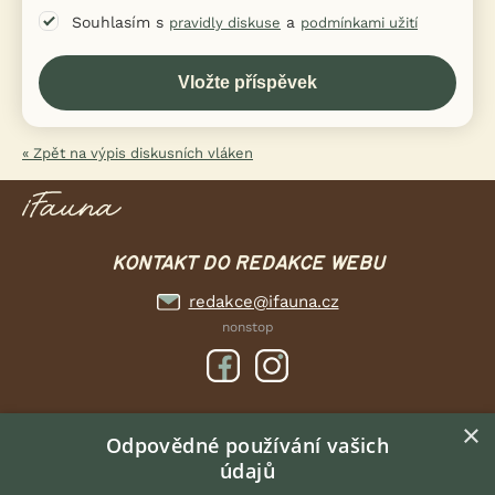
Souhlasím s
a
pravidly diskuse
podmínkami užití
« Zpět na výpis diskusních vláken
KONTAKT DO REDAKCE WEBU
redakce@ifauna.cz
nonstop
×
DOMOVSKÁ STRÁNKA
Odpovědné používání vašich
údajů
INZERCE
DISKUSE