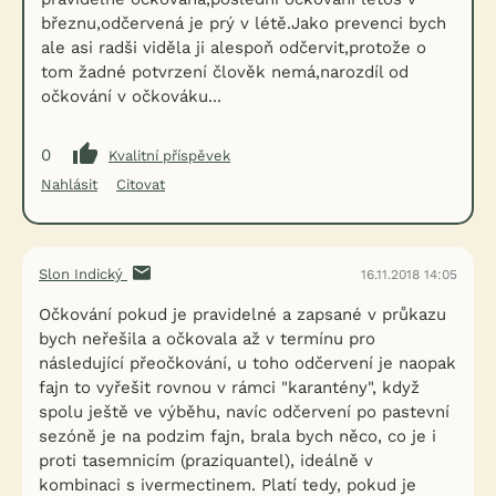
březnu,odčervená je prý v létě.Jako prevenci bych
ale asi radši viděla ji alespoň odčervit,protože o
tom žadné potvrzení člověk nemá,narozdíl od
očkování v očkováku...
0
Kvalitní příspěvek
Nahlásit
Citovat
Slon Indický
16.11.2018 14:05
Očkování pokud je pravidelné a zapsané v průkazu
bych neřešila a očkovala až v termínu pro
následující přeočkování, u toho odčervení je naopak
fajn to vyřešit rovnou v rámci "karantény", když
spolu ještě ve výběhu, navíc odčervení po pastevní
sezóně je na podzim fajn, brala bych něco, co je i
proti tasemnicím (praziquantel), ideálně v
kombinaci s ivermectinem. Platí tedy, pokud je