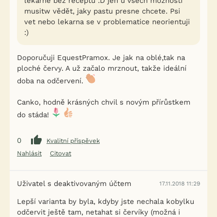
lekarne bez receptu :D jen u vsech možností
musitw vědět, jaky pastu presne chcete. Psi
vet nebo lekarna se v problematice neorientuji
:)
Doporučuji EquestPramox. Je jak na oblé,tak na
ploché červy. A už začalo mrznout, takže ideální
doba na odčervení.
Canko, hodně krásných chvil s novým přírůstkem
do stáda!
0
Kvalitní příspěvek
Nahlásit
Citovat
Uživatel s deaktivovaným účtem
17.11.2018 11:29
Lepší varianta by byla, kdyby jste nechala kobylku
odčervit ještě tam, netahat si červíky (možná i