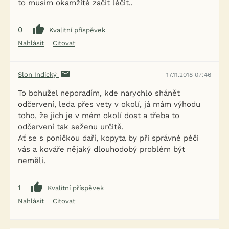
to musím okamžitě začít léčit..
0
Kvalitní příspěvek
Nahlásit
Citovat
Slon Indický
17.11.2018 07:46
To bohužel neporadím, kde narychlo shánět
odčervení, leda přes vety v okolí, já mám výhodu
toho, že jich je v mém okolí dost a třeba to
odčervení tak seženu určitě.
Ať se s poničkou daří, kopyta by při správné péči
vás a kováře nějaký dlouhodobý problém být
neměli.
1
Kvalitní příspěvek
Nahlásit
Citovat