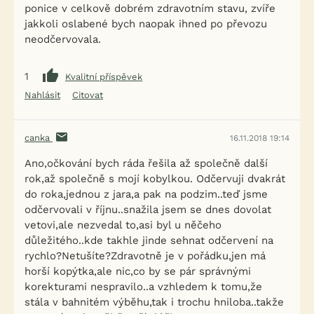
ponice v celkově dobrém zdravotním stavu, zvíře
jakkoli oslabené bych naopak ihned po převozu
neodčervovala.
1
Kvalitní příspěvek
Nahlásit
Citovat
canka
16.11.2018 19:14
Ano,očkování bych ráda řešila až společně další
rok,až společně s mojí kobylkou. Odčervuji dvakrát
do roka,jednou z jara,a pak na podzim..teď jsme
odčervovali v říjnu..snažila jsem se dnes dovolat
vetovi,ale nezvedal to,asi byl u něčeho
důležitého..kde takhle jinde sehnat odčervení na
rychlo?Netušíte?Zdravotně je v pořádku,jen má
horší kopýtka,ale nic,co by se pár správnými
korekturami nespravilo..a vzhledem k tomu,že
stála v bahnitém výběhu,tak i trochu hniloba..takže