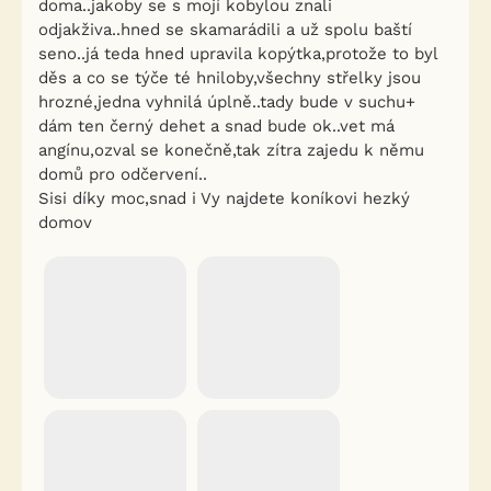
doma..jakoby se s mojí kobylou znali
odjakživa..hned se skamarádili a už spolu baští
seno..já teda hned upravila kopýtka,protože to byl
děs a co se týče té hniloby,všechny střelky jsou
hrozné,jedna vyhnilá úplně..tady bude v suchu+
dám ten černý dehet a snad bude ok..vet má
angínu,ozval se konečně,tak zítra zajedu k němu
domů pro odčervení..
Sisi díky moc,snad i Vy najdete koníkovi hezký
domov