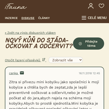
CELÉ MENU
INZERCE
DISKUSE
ČLÁNKY
« Zpět na výpis diskusních vláken
NOVÝ KŮŇ DO STÁDA-
Přidejte
OČKOVAT A ODČERVIT?
téma
Otočit řazení příspěvků
canka
16.11.2018 12:45
Zítra si přivezu mini kobylku jako společnici k mojí
kobylce a chtěla bych de zeptat,zda je lepší
preventivně oočkovat a odčervit,nebo je možné
počkat až do jara,abych najela na schéma mojí
kobylky.Abych to prostě sjednotila.Mini kobylka je
pravidelně očkovaná,poslední očkování letos v