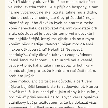
dvě tři sklenky ok, víc? To už se musí slavit něco
velkého, svatba třeba... Ale přijít do hospody, a tam
na mě vybafnout nějakej ožrala, táhne mu z držky,
můe bít sebevíc hodnej ale ě by přišel dotěrnej...
Nicméně opilého člověka bych se starat o mého
koně nenechala, ošetřovatel má mít vpodstatě orlí
zrak, ošetřovatel je obvykle ten první a obvykle i
ten nejdůležitější, který má zjistit, zda se s mým
koněm něco neděje. Nekrvácí nějak moc? Nemá
njakou ošklivou ránu? Nekulhá? Nevypadá
apaticky?... Opilý člověk takovou zodpovědnost
nemá šanci zvládnout... je to určitě velie veselé,
velice vtipné, haha, také mne pobavily holinky v
bahně, ale jen pro to, že koně tam naštěstí neám,
problém jiných.
Koně mohou ančit z tisícera důvodů, a čert vem
nějaké bujnější jančení, ale ta zodpovědnot, kterou
člověk má, či k ní snad přiel jako slepý k houslím je
pro mě až příliš vysoká na to, abych věřila opilému
stájníkovy byť příležitostnému, že by dokázal všas
zareagovat. A jelikož murphyho zákony fungují