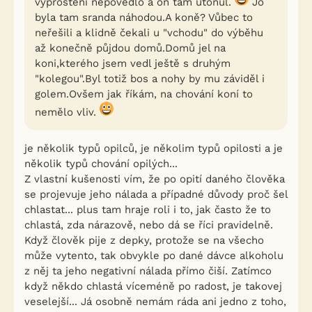
vyproštění nepovedlo a on tam utonul.
Jo
byla tam sranda náhodou.A koně? Vůbec to
neřešili a klidně čekali u "vchodu" do výběhu
až konečně půjdou domů.Domů jel na
koni,kterého jsem vedl ještě s druhým
"kolegou".Byl totiž bos a nohy by mu záviděl i
golem.Ovšem jak říkám, na chování koní to
nemělo vliv.
je několik typů opilců, je několim typů opilosti a je
několik typů chování opilých...
Z vlastní kušenosti vím, že po opití daného člověka
se projevuje jeho nálada a případné důvody proč šel
chlastat... plus tam hraje roli i to, jak často že to
chlastá, zda nárazově, nebo dá se říci pravidelně.
Když člověk pije z depky, protože se na všecho
může vytento, tak obvykle po dané dávce alkoholu
z něj ta jeho negativní nálada přímo čiší. Zatímco
když někdo chlastá víceméně po radost, je takovej
veselejší... Já osobně nemám ráda ani jedno z toho,