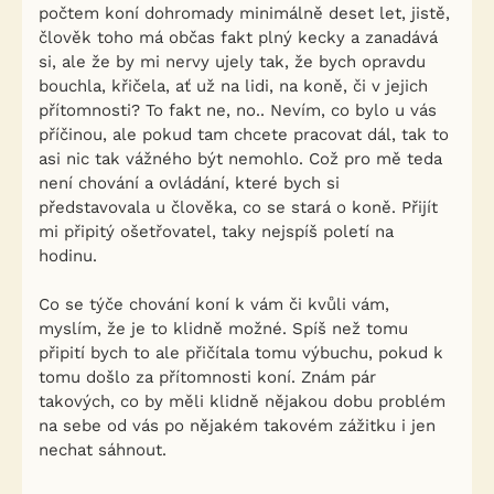
počtem koní dohromady minimálně deset let, jistě,
člověk toho má občas fakt plný kecky a zanadává
si, ale že by mi nervy ujely tak, že bych opravdu
bouchla, křičela, ať už na lidi, na koně, či v jejich
přítomnosti? To fakt ne, no.. Nevím, co bylo u vás
příčinou, ale pokud tam chcete pracovat dál, tak to
asi nic tak vážného být nemohlo. Což pro mě teda
není chování a ovládání, které bych si
představovala u člověka, co se stará o koně. Přijít
mi připitý ošetřovatel, taky nejspíš poletí na
hodinu.
Co se týče chování koní k vám či kvůli vám,
myslím, že je to klidně možné. Spíš než tomu
připití bych to ale přičítala tomu výbuchu, pokud k
tomu došlo za přítomnosti koní. Znám pár
takových, co by měli klidně nějakou dobu problém
na sebe od vás po nějakém takovém zážitku i jen
nechat sáhnout.