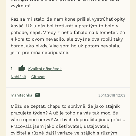
zvyknuté.
Raz sa mi stalo, že nám kone prišiel vystrúhať opitý
kováč. Už u nás bol tretíkrát a predtým to bolo v
pohode, nepil. Vtedy z neho ťahalo na kilometer. Zo
4 koní to dvom nevadilo, ale zvyšné dva robili taký
bordel ako nikdy. Viac som ho už potom nevolala,
je to pre mňa neprípustné.
1
Kvalitní příspěvek
Nahlásit
Citovat
manitschka
20.11.2018 12:03
Můžu se zeptat, chápu to správně, že jako stájník
pracujete týden? A už je toho na vás tak moc, že
vám rupnou nervy? Asi bych doporučila jinou práci...
Pracovala jsem jako ošetřovatel, ustajovatel,
cvičitel a různé další variace ve stájích s různým