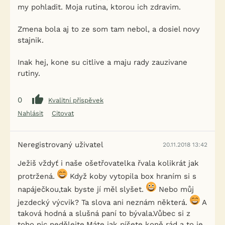
my pohladit. Moja rutina, ktorou ich zdravim.
Zmena bola aj to ze som tam nebol, a dosiel novy
stajnik.
Inak hej, kone su citlive a maju rady zauzivane
rutiny.
0
Kvalitní příspěvek
Nahlásit
Citovat
Neregistrovaný uživatel
20.11.2018 13:42
Ježiš vždyť i naše ošetřovatelka řvala kolikrát jak
protržená.
Když koby vytopila box hraním si s
napáječkou,tak byste jí měl slyšet.
Nebo můj
jezdecký výcvik? Ta slova ani neznám některá.
A
taková hodná a slušná paní to bývala.Vůbec si z
toho nic nedělejte.Máte jak píšete koně rád a to je