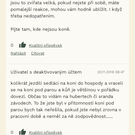
jsou to zvířata velká, pokud nejste při sobě, máte
pomalejší reakce, mohou vám hodně ublížit. I když
třeba nedopatřením.
Pijte tam, kde nejsou koně.
0
Kvalitní příspěvek
Nahlásit
Citovat
Uživatel s deaktivovaným účtem
20.11.2018 08:47
kolikrát jezdili sedláci na koni do hospody a vraceli
se na koni pod parou a kůň je většinou v pořádku
dovezl. Občas to vídám na hubertech či sranda
závodech. To že jste byl v přítomností koní pod
parou bych tak neřešila, pokud jste nebyl zrovna v
pracovní době a neměl za ně zodpovědnost......
0
Kvalitní příspěvek