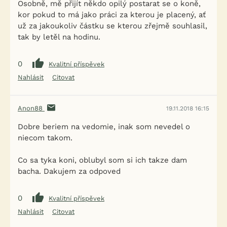
Osobně, mě přijít někdo opilý postarat se o koně,
kor pokud to má jako práci za kterou je placený, ať
už za jakoukoliv částku se kterou zřejmě souhlasil,
tak by letěl na hodinu.
0
Kvalitní příspěvek
Nahlásit
Citovat
Anon88
19.11.2018 16:15
Dobre beriem na vedomie, inak som nevedel o
niecom takom.
Co sa tyka koni, oblubyl som si ich takze dam
bacha. Dakujem za odpoved
0
Kvalitní příspěvek
Nahlásit
Citovat