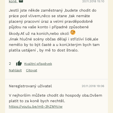
koně
20.11.2018 15:10
Jestli jste někde zaměstnaný ,budete chodit do
práce pod vlivem,něco se stane ,tak nemáte
placený pracovní úraz a velmi pravděpodobně
půjdou na vaše konto i případné způsobené
škody.Ať už na koních,nebo okolí
Jinak hlučné scény občas dělají i střízliví lidé,ale
nemělo by to být časté a u koní,kterým bych tam
platila ustájení , by mě to dost štvalo.
2
Kvalitní příspěvek
Nahlásit
Citovat
Neregistrovaný uživatel
20.11.2018 19:06
V nejhorším můžete chodit do hospody oba.Ovšem
platit to za koně bych nechtěl.
https://youtu.be/m5-3hZMYciw