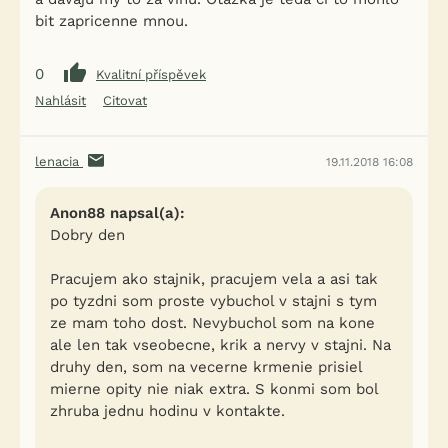
bit zapricenne mnou.
0
Kvalitní příspěvek
Nahlásit
Citovat
lenacia
19.11.2018 16:08
Anon88 napsal(a):
Dobry den
Pracujem ako stajnik, pracujem vela a asi tak
po tyzdni som proste vybuchol v stajni s tym
ze mam toho dost. Nevybuchol som na kone
ale len tak vseobecne, krik a nervy v stajni. Na
druhy den, som na vecerne krmenie prisiel
mierne opity nie niak extra. S konmi som bol
zhruba jednu hodinu v kontakte.