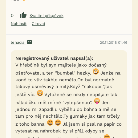
0
Kvalitní příspěvek
Nahlásit
Citovat
lenacia
20.11.2018 01:46
Neregistrovaný uživatel napsal(a):
V hřebčíně byl syn majitele jako dočasný
ošetřovatel a ten "bumbal" hezky.
Jenže na
koně to vliv takhle nemělo.On byl normálně
takový usměvavý a milý.Když "nakoupil",tak
ještě víc.
Vyloženě se nikdy neopil,ale tak
náladičku měl mírně "vylepšenou".
Jen
jednou mi zapadl u výběhu do bahna a mě se
tam pro něj nechtělo.Ty gumáky jak tam trčely
z toho bahna.
Já jsem si psal na papír co
vytesat na náhrobek by si přál,kdyby se