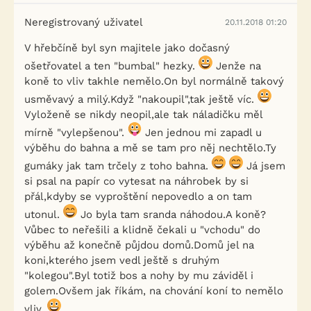
Neregistrovaný uživatel
20.11.2018 01:20
V hřebčíně byl syn majitele jako dočasný
ošetřovatel a ten "bumbal" hezky.
Jenže na
koně to vliv takhle nemělo.On byl normálně takový
usměvavý a milý.Když "nakoupil",tak ještě víc.
Vyloženě se nikdy neopil,ale tak náladičku měl
mírně "vylepšenou".
Jen jednou mi zapadl u
výběhu do bahna a mě se tam pro něj nechtělo.Ty
gumáky jak tam trčely z toho bahna.
Já jsem
si psal na papír co vytesat na náhrobek by si
přál,kdyby se vyproštění nepovedlo a on tam
utonul.
Jo byla tam sranda náhodou.A koně?
Vůbec to neřešili a klidně čekali u "vchodu" do
výběhu až konečně půjdou domů.Domů jel na
koni,kterého jsem vedl ještě s druhým
"kolegou".Byl totiž bos a nohy by mu záviděl i
golem.Ovšem jak říkám, na chování koní to nemělo
vliv.