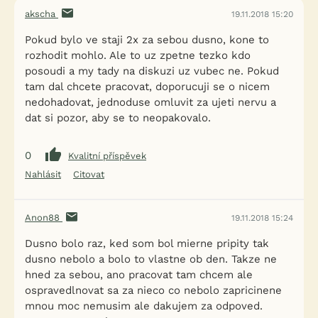
akscha
19.11.2018 15:20
Pokud bylo ve staji 2x za sebou dusno, kone to
rozhodit mohlo. Ale to uz zpetne tezko kdo
posoudi a my tady na diskuzi uz vubec ne. Pokud
tam dal chcete pracovat, doporucuji se o nicem
nedohadovat, jednoduse omluvit za ujeti nervu a
dat si pozor, aby se to neopakovalo.
0
Kvalitní příspěvek
Nahlásit
Citovat
Anon88
19.11.2018 15:24
Dusno bolo raz, ked som bol mierne pripity tak
dusno nebolo a bolo to vlastne ob den. Takze ne
hned za sebou, ano pracovat tam chcem ale
ospravedlnovat sa za nieco co nebolo zapricinene
mnou moc nemusim ale dakujem za odpoved.