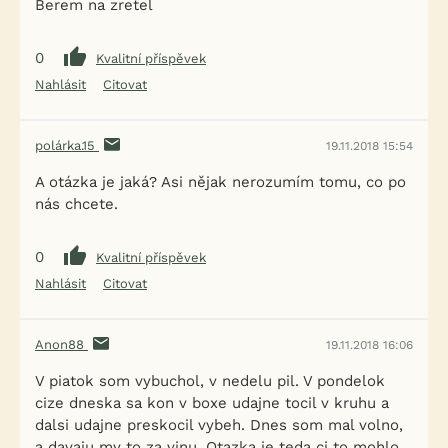
Berem na zretel
0
Kvalitní příspěvek
Nahlásit
Citovat
polárka.15
19.11.2018 15:54
A otázka je jaká? Asi nějak nerozumím tomu, co po
nás chcete.
0
Kvalitní příspěvek
Nahlásit
Citovat
Anon88
19.11.2018 16:06
V piatok som vybuchol, v nedelu pil. V pondelok
cize dneska sa kon v boxe udajne tocil v kruhu a
dalsi udajne preskocil vybeh. Dnes som mal volno,
a davaju my to za vinu. Otazka je teda ci to mohlo