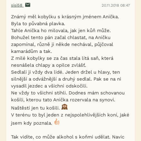
sisi58
20.11.2018 08:47
Známý měl kobylku s krásným jménem Anička.
Byla to půvabná plavka.
Tahle Anička ho milovala, jak jen kůň může.
Bohužel tento pán začal chlastat, na Aničku
zapomínal, různě ji někde nechával, půjčoval
kamarádům a tak.
Z milé kobylky se za čas stala lítá saň, která
nesnášela chlapy a opilce zvlášť.
Sedlali ji vždy dva lidé. Jeden držel u hlavy, ten
silnější a odvážnější a druhý sedlal. Pak se na ni
vysadil jezdec a všichni odskočili.
Ne vždy to všichni stihli. Dodnes mám schovanou
košili, kterou tato Anička rozervala na synovi.
Naštěstí jen tu košili.
V terénu to byl jeden z nejspolehlivějších koní, jaké
jsem kdy poznala.
Tak vidíte, co může alkohol s koňmi udělat. Navic