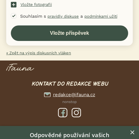
Vložte fotografii
Souhlasím s
a
pravidly diskuse
podmínkami užití
« Zpět na výpis diskusních vláken
KONTAKT DO REDAKCE WEBU
redakce@ifauna.cz
nonstop
×
DOMOVSKÁ STRÁNKA
Odpovědné používání vašich