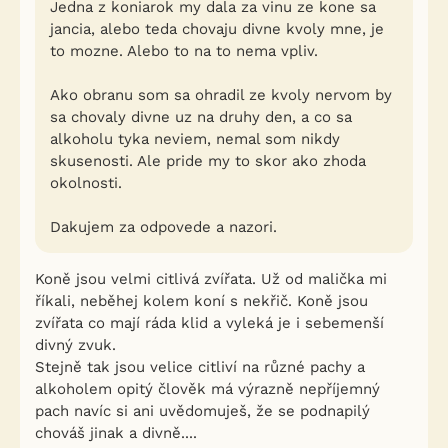
Jedna z koniarok my dala za vinu ze kone sa
jancia, alebo teda chovaju divne kvoly mne, je
to mozne. Alebo to na to nema vpliv.
Ako obranu som sa ohradil ze kvoly nervom by
sa chovaly divne uz na druhy den, a co sa
alkoholu tyka neviem, nemal som nikdy
skusenosti. Ale pride my to skor ako zhoda
okolnosti.
Dakujem za odpovede a nazori.
Koně jsou velmi citlivá zvířata. Už od malička mi
říkali, neběhej kolem koní s nekřič. Koně jsou
zvířata co mají ráda klid a vyleká je i sebemenší
divný zvuk.
Stejně tak jsou velice citliví na různé pachy a
alkoholem opitý člověk má výrazně nepříjemný
pach navíc si ani uvědomuješ, že se podnapilý
chováš jinak a divně....