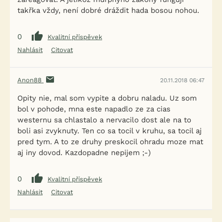
takřka vždy, není dobré dráždit hada bosou nohou.
0
Kvalitní příspěvek
Nahlásit
Citovat
Anon88
20.11.2018 06:47
Opity nie, mal som vypite a dobru naladu. Uz som
bol v pohode, mna este napadlo ze za cias
westernu sa chlastalo a nervacilo dost ale na to
boli asi zvyknuty. Ten co sa tocil v kruhu, sa tocil aj
pred tym. A to ze druhy preskocil ohradu moze mat
aj iny dovod. Kazdopadne nepijem ;-)
0
Kvalitní příspěvek
Nahlásit
Citovat