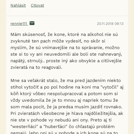
Nahlásit
Citovat
rennie111
20.11.2018 09:13
Mám skúsenosť, že kone, ktoré na alkohol nie sú
zvyknuté ten pach môže vydesiť, no skôr si
myslím, že sú vnímavejšie na to správanie, možno
ste si to vy ani neuvedomili ale boli ste nahnevaný,
napätý, strnulý.. proste iný ako obvykle a citlivejšie
zvieratá na to reagovali.
Mne sa veľakrát stalo, že ma pred jazdením niekto
stihol vytočiť a po pol hodine na koni ma "vytočil" aj
kôň ktorý vôbec nespolupracoval a potom som si
vždy uvedomila že je to mnou aj napriek tomu že
som mala pocit, že ja predsa musím jazdiť rovnako.
Pri zvieratách všeobecne je hlava najdôležitejšia, ak
nie ste v pohode vy nebudú ani ony. Preto aj tí
"westerňáci" a "huberťáci" čo chľastajú problém
nemajú, lebo oni sú v pohode a ich kone sú na to