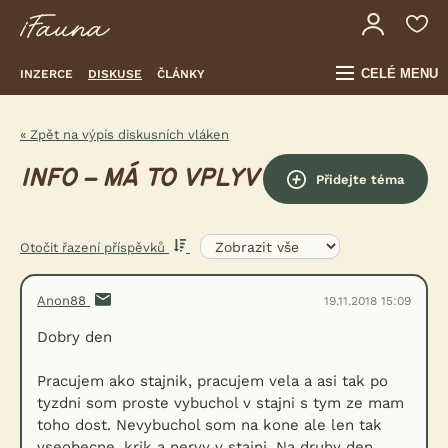
CELÉ MENU
INZERCE
DISKUSE
ČLÁNKY
« Zpět na výpis diskusních vláken
INFO – MÁ TO VPLYV
Přidejte téma
Otočit řazení příspěvků
Anon88
19.11.2018 15:09
Dobry den
Pracujem ako stajnik, pracujem vela a asi tak po
tyzdni som proste vybuchol v stajni s tym ze mam
toho dost. Nevybuchol som na kone ale len tak
vseobecne, krik a nervy v stajni. Na druhy den,