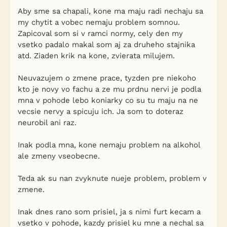
Aby sme sa chapali, kone ma maju radi nechaju sa
my chytit a vobec nemaju problem somnou.
Zapicoval som si v ramci normy, cely den my
vsetko padalo makal som aj za druheho stajnika
atd. Ziaden krik na kone, zvierata milujem.
Neuvazujem o zmene prace, tyzden pre niekoho
kto je novy vo fachu a ze mu prdnu nervi je podla
mna v pohode lebo koniarky co su tu maju na ne
vecsie nervy a spicuju ich. Ja som to doteraz
neurobil ani raz.
Inak podla mna, kone nemaju problem na alkohol
ale zmeny vseobecne.
Teda ak su nan zvyknute nueje problem, problem v
zmene.
Inak dnes rano som prisiel, ja s nimi furt kecam a
vsetko v pohode, kazdy prisiel ku mne a nechal sa