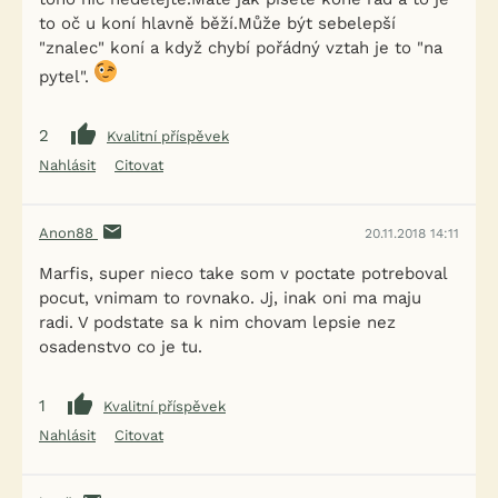
to oč u koní hlavně běží.Může být sebelepší
"znalec" koní a když chybí pořádný vztah je to "na
pytel".
2
Kvalitní příspěvek
Nahlásit
Citovat
Anon88
20.11.2018 14:11
Marfis, super nieco take som v poctate potreboval
pocut, vnimam to rovnako. Jj, inak oni ma maju
radi. V podstate sa k nim chovam lepsie nez
osadenstvo co je tu.
1
Kvalitní příspěvek
Nahlásit
Citovat