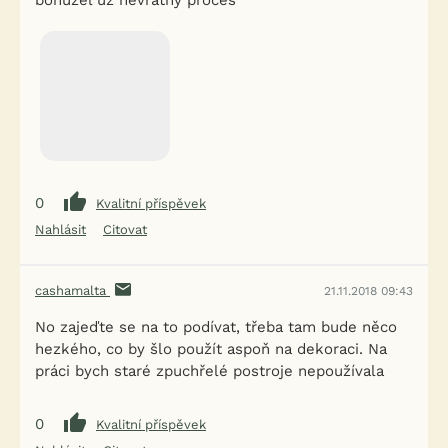
bohužel už nevratný proces
0
Kvalitní příspěvek
Nahlásit
Citovat
cashamalta
21.11.2018 09:43
No zajeďte se na to podívat, třeba tam bude něco
hezkého, co by šlo použít aspoň na dekoraci. Na
práci bych staré zpuchřelé postroje nepoužívala
0
Kvalitní příspěvek