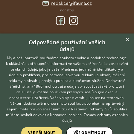
redakce@ifauna.cz
nonstop
×
DOMOVSKÁ STRÁNKA
Odpovědné používání vašich
údajů
INZERCE
DISKUSE
My a naši partneři používáme soubory cookie a podobné technologie
k ukládání a zpřístupnění informací ve vašem zařízení a ke zpracování
ČLÁNKY
osobních údajů, jako je vaše IP adresa, jedinečné identifikátory a
údaje o prohlížení, pro personalizovanou reklamu a obsah, měření
O nás
reklamy a obsahu, analýzu publika a zlepšování služeb.
Dodavatelé
třetích stran (1866)
mohou vaše údaje zpracovávat také pro tyto i
Kontakt
Hledáte zvířecího kamaráda?
další účely, včetně používání přesných údajů o geolokaci a
Zdarma vám poradí
Možnosti zvýraznění inzerátů
charakteristik zařízení. Vaše volby se vztahují pouze na tento web.
VETERINÁŘ ONLINE
Podmínky užití
Někteří dodavatelé mohou místo souhlasu spoléhat na oprávněný
KONZULTOVAT S
zájem; máte právo vznést námitku v
Nastavení reklamy
. Svůj souhlas
Zpracování osobních údajů
VETERINÁŘEM
můžete kdykoli odvolat v
Nastavení cookies
.
Zásady ochrany osobních
údajů
Přihlášení
VŠE PŘIJMOUT
VŠE ODMÍTNOUT