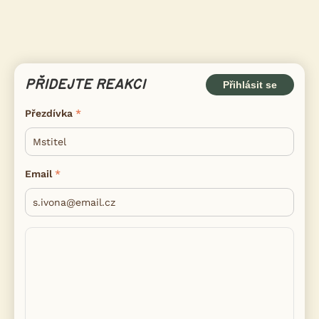
PŘIDEJTE REAKCI
Přihlásit se
Přezdívka
Email