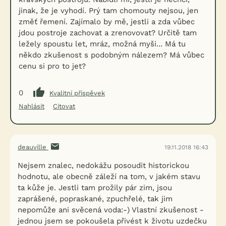
jinak, že je vyhodí. Prý tam chomouty nejsou, jen
změť řemení. Zajímalo by mě, jestli a zda vůbec
jdou postroje zachovat a zrenovovat? Určitě tam
ležely spoustu let, mráz, možná myši... Má tu
někdo zkušenost s podobným nálezem? Má vůbec
cenu si pro to jet?
0
Kvalitní příspěvek
Nahlásit
Citovat
deauville
19.11.2018 16:43
Nejsem znalec, nedokážu posoudit historickou
hodnotu, ale obecně záleží na tom, v jakém stavu
ta kůže je. Jestli tam prožily pár zim, jsou
zaprášené, popraskané, zpuchřelé, tak jim
nepomůže ani svěcená voda:-) Vlastní zkušenost -
jednou jsem se pokoušela přivést k životu uzdečku