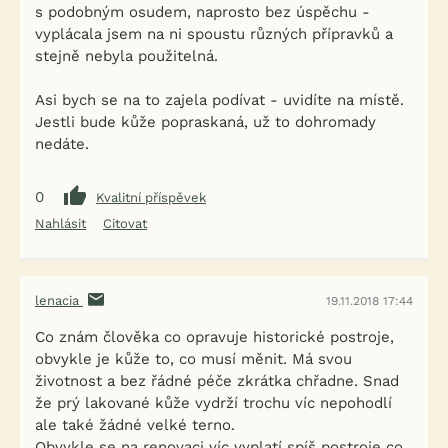
s podobným osudem, naprosto bez úspěchu -
vyplácala jsem na ni spoustu různých přípravků a
stejně nebyla použitelná.
Asi bych se na to zajela podívat - uvidíte na místě.
Jestli bude kůže popraskaná, už to dohromady
nedáte.
0
Kvalitní příspěvek
Nahlásit
Citovat
lenacia
19.11.2018 17:44
Co znám člověka co opravuje historické postroje,
obvykle je kůže to, co musí měnit. Má svou
životnost a bez řádné péče zkrátka chřadne. Snad
že prý lakované kůže vydrží trochu víc nepohodlí
ale také žádné velké terno.
Obvykle se na renovaci víc vyplatí spíš postroje co