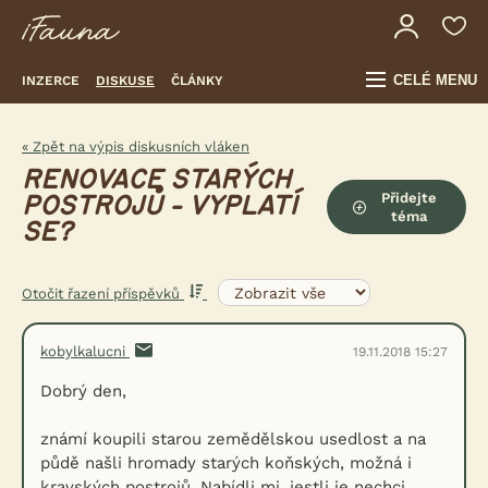
CELÉ MENU
INZERCE
DISKUSE
ČLÁNKY
« Zpět na výpis diskusních vláken
RENOVACE STARÝCH
Přidejte
POSTROJŮ - VYPLATÍ
téma
SE?
Otočit řazení příspěvků
kobylkalucni
19.11.2018 15:27
Dobrý den,
známí koupili starou zemědělskou usedlost a na
půdě našli hromady starých koňských, možná i
kravských postrojů. Nabídli mi, jestli je nechci,