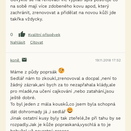
na sobě mají více zdobeného kovu apod, který
zachránit, zrenovovat a přidělat na novou kůži jde
takřka vždycky.
0
Kvalitní příspěvek
Nahlásit
Citovat
koně
19.11.2018 17:52
Máme z půdy poprsák
Sedlář nám to zkoukl,zrenovoval a docpal ,není to
žádný zázrak,ani bych za to nezapřahala klády,ale
pro mladé,na učení cajkování ,nebo zatahání,jsou
ještě dobré.
To byl jeden z mála kousků,co jsem byla schopná
dát dohromady já ,i sedlář
Jinak ostatní kusy byly tak zteřelé,že při tahu by se
rozpadly.Jak je kůže popraskaná,vyschlá a to je