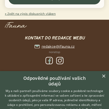
« Zpět na výpis diskusních vláken
KONTAKT DO REDAKCE WEBU
redakce@ifauna.cz
nonstop
×
DOMOVSKÁ STRÁNKA
Odpovědné používání vašich
údajů
INZERCE
DISKUSE
My a naši partneři používáme soubory cookie a podobné technologie
k ukládání a zpřístupnění informací ve vašem zařízení a ke zpracování
ČLÁNKY
osobních údajů, jako je vaše IP adresa, jedinečné identifikátory a
údaje o prohlížení, pro personalizovanou reklamu a obsah, měření
O nás