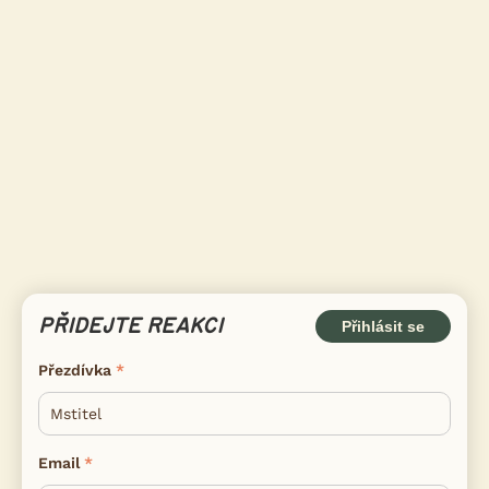
PŘIDEJTE REAKCI
Přihlásit se
Přezdívka
Email