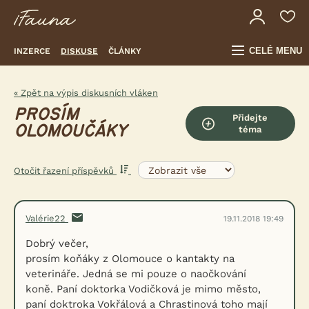
CELÉ MENU
INZERCE
DISKUSE
ČLÁNKY
« Zpět na výpis diskusních vláken
PROSÍM
Přidejte
OLOMOUČÁKY
téma
Otočit řazení příspěvků
Valérie22
19.11.2018 19:49
Dobrý večer,
prosím koňáky z Olomouce o kantakty na
veterináře. Jedná se mi pouze o naočkování
koně. Paní doktorka Vodičková je mimo město,
paní doktroka Vokřálová a Chrastinová toho mají