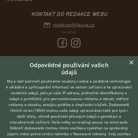
KONTAKT DO REDAKCE WEBU
redakce@ifauna.cz
nonstop
×
DOMOVSKÁ STRÁNKA
Odpovědné používání vašich
údajů
INZERCE
DISKUSE
My a naši partneři používáme soubory cookie a podobné technologie
k ukládání a zpřístupnění informací ve vašem zařízení a ke zpracování
ČLÁNKY
osobních údajů, jako je vaše IP adresa, jedinečné identifikátory a
údaje o prohlížení, pro personalizovanou reklamu a obsah, měření
O nás
reklamy a obsahu, analýzu publika a zlepšování služeb.
Dodavatelé
třetích stran (1866)
mohou vaše údaje zpracovávat také pro tyto i
Kontakt
Hledáte zvířecího kamaráda?
další účely, včetně používání přesných údajů o geolokaci a
Zdarma vám poradí
Možnosti zvýraznění inzerátů
charakteristik zařízení. Vaše volby se vztahují pouze na tento web.
VETERINÁŘ ONLINE
Podmínky užití
Někteří dodavatelé mohou místo souhlasu spoléhat na oprávněný
KONZULTOVAT S
zájem; máte právo vznést námitku v
Nastavení reklamy
. Svůj souhlas
Zpracování osobních údajů
VETERINÁŘEM