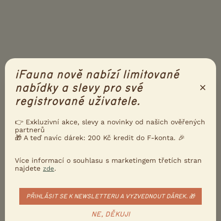
iFauna nově nabízí limitované
×
nabídky a slevy pro své
PŘIDEJTE REAKCI
Přihlásit se
registrované uživatele.
Přezdívka
👉 Exkluzivní akce, slevy a novinky od našich ověřených
partnerů
🎁 A teď navíc dárek: 200 Kč kredit do F-konta. 🎉
Email
Více informací o souhlasu s marketingem třetích stran
najdete
.
zde
PŘIHLÁSIT SE K NEWSLETTERU A VYZVEDNOUT DÁREK. 🎁
NE, DĚKUJI