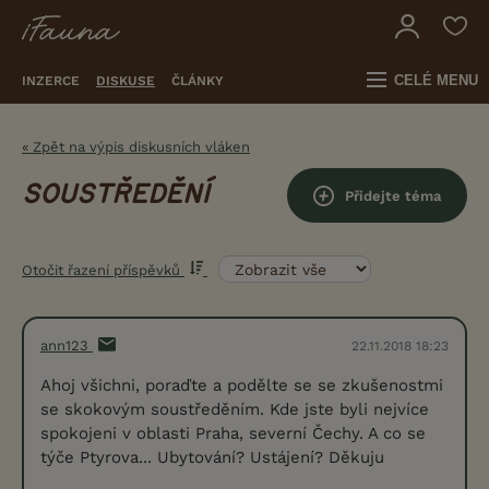
CELÉ MENU
INZERCE
DISKUSE
ČLÁNKY
« Zpět na výpis diskusních vláken
SOUSTŘEDĚNÍ
Přidejte téma
Otočit řazení příspěvků
ann123
22.11.2018 18:23
Ahoj všichni, poraďte a podělte se se zkušenostmi
se skokovým soustředěním. Kde jste byli nejvíce
spokojeni v oblasti Praha, severní Čechy. A co se
týče Ptyrova... Ubytování? Ustájení? Děkuju